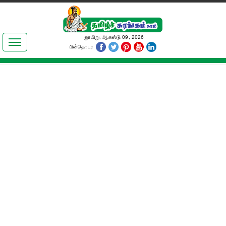
இலக்கியங்கள்
ஞாயிறு, ஆகஸ்டு 09, 2026
பின்தொடர
தமிழ் உலகம்
அறிவியல்
பொதுஅறிவு
ஆன்மிகம்
ஜோதிடம்
மருத்துவம்
பெண்கள் பகுதி
நகைச்சுவை
கலையுலகம்