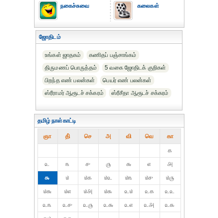
நகைச்சுவை
கலைகள்
ஜோதிடம்
உங்கள் ஜாதகம்
கணிதப் பஞ்சாங்கம்
திருமணப் பொருத்தம்
5 வகை ஜோதிடக் குறிகள்
பிறந்த எண் பலன்கள்
பெயர் எண் பலன்கள்
ஸ்ரீராமர் ஆரூடச் சக்கரம்
ஸ்ரீசீதா ஆரூடச் சக்கரம்
தமிழ் நாள்காட்டி
ஞா
தி்
செ
அ
வி
வெ
கா
௧
௨
௩
௪
௫
௬
௭
௮
௯
௰
௰௧
௰௨
௰௩
௰௪
௰௫
௰௬
௰௭
௰௮
௰௯
௨௰
௨௧
௨௨
௨௩
௨௪
௨௫
௨௬
௨௭
௨௮
௨௯