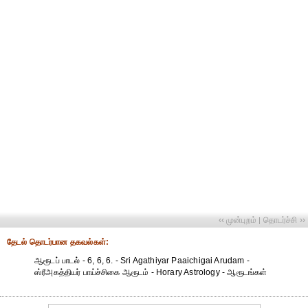
‹‹ முன்புறம்
தொடர்ச்சி ››
|
தேட‌ல் தொட‌ர்பான தகவ‌ல்க‌ள்:
ஆரூடப் பாடல் - 6, 6, 6. - Sri Agathiyar Paaichigai Arudam -
ஸ்ரீஅகத்தியர் பாய்ச்சிகை ஆரூடம் - Horary Astrology - ஆரூடங்கள்