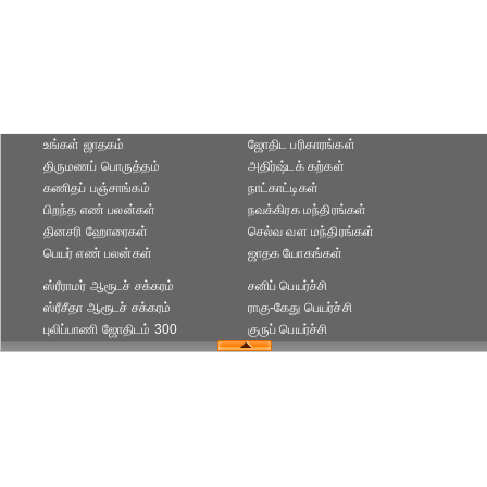
உங்கள் ஜாதகம்
ஜோதிட ப‌ரிகார‌ங்க‌ள்
திருமணப் பொருத்தம்
அதிர்ஷ்டக் கற்கள்
கணிதப் பஞ்சாங்கம்
நாட்காட்டிகள்
பிறந்த எண் பலன்கள்
நவக்கிரக மந்திரங்கள்
தினசரி ஹோரைகள்
செல்வ வள மந்திரங்கள்
பெயர் எண் பலன்கள்
ஜாதக யோகங்கள்
ஸ்ரீராமர் ஆரூடச் சக்கரம்
சனிப் பெயர்ச்சி
ஸ்ரீசீதா ஆரூடச் சக்கரம்
ராகு-கேது பெயர்ச்சி
புலிப்பாணி ஜோதிடம் 300
குருப் பெயர்ச்சி