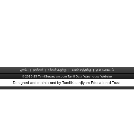
முகப்பு
|
நாங்கள்
|
உங்கள் கருத்து
|
விளம்பரத்திற்கு
|
தள வரைபடம்
© 2010-25 TamilSurangam.com Tamil Data Warehouse Website
Designed and maintained by TamilKalanjiyam Educational Trust.