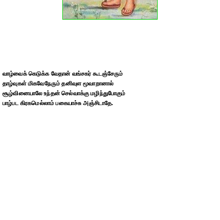
வாழ்வைக் கெடுக்க வேதான் வங்சகர் கூடஞ்சேரும்
தாழ்வுகள் மிகவேநேரும் தனிவுள மூவாறானால்
சூழ்வினையாலே உந்தன் செல்வாக்கு மழிந்துபோகும்
பாழ்பட கிரகமெல்லாம் பகையாச்சு அஞ்சிடாதே.