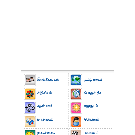
இலக்கியங்கள்
தமிழ் உலகம்
அறிவியல்
பொதுஅறிவு
ஆன்மிகம்
ஜோதிடம்
மருத்துவம்
பெண்கள்
நகைச்சுவை
கலைகள்