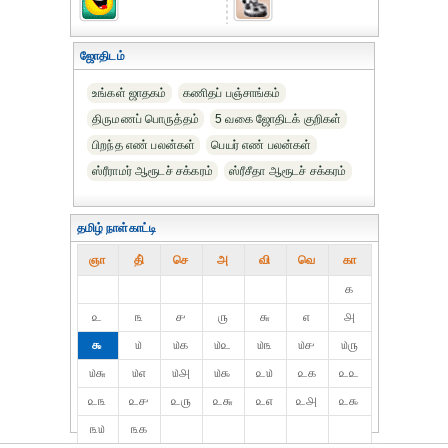
ஜோதிடம்
உங்கள் ஜாதகம்
கணிதப் பஞ்சாங்கம்
திருமணப் பொருத்தம்
5 வகை ஜோதிடக் குறிகள்
பிறந்த எண் பலன்கள்
பெயர் எண் பலன்கள்
ஸ்ரீராமர் ஆரூடச் சக்கரம்
ஸ்ரீசீதா ஆரூடச் சக்கரம்
தமிழ் நாள்காட்டி
ஞா
தி்
செ
அ
வி
வெ
கா
௧
௨
௩
௪
௫
௬
௭
௮
௯
௰
௰௧
௰௨
௰௩
௰௪
௰௫
௰௬
௰௭
௰௮
௰௯
௨௰
௨௧
௨௨
௨௩
௨௪
௨௫
௨௬
௨௭
௨௮
௨௯
௩௰
௩௧