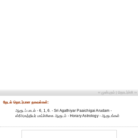
‹‹ முன்புறம்
தொடர்ச்சி ››
|
தேட‌ல் தொட‌ர்பான தகவ‌ல்க‌ள்:
ஆரூடப் பாடல் - 6, 1, 6. - Sri Agathiyar Paaichigai Arudam -
ஸ்ரீஅகத்தியர் பாய்ச்சிகை ஆரூடம் - Horary Astrology - ஆரூடங்கள்