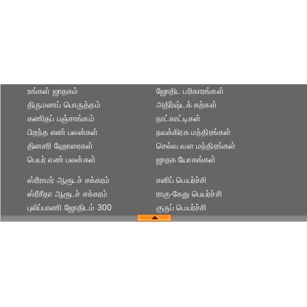
உங்கள் ஜாதகம்
ஜோதிட ப‌ரிகார‌ங்க‌ள்
திருமணப் பொருத்தம்
அதிர்ஷ்டக் கற்கள்
கணிதப் பஞ்சாங்கம்
நாட்காட்டிகள்
பிறந்த எண் பலன்கள்
நவக்கிரக மந்திரங்கள்
தினசரி ஹோரைகள்
செல்வ வள மந்திரங்கள்
பெயர் எண் பலன்கள்
ஜாதக யோகங்கள்
ஸ்ரீராமர் ஆரூடச் சக்கரம்
சனிப் பெயர்ச்சி
ஸ்ரீசீதா ஆரூடச் சக்கரம்
ராகு-கேது பெயர்ச்சி
புலிப்பாணி ஜோதிடம் 300
குருப் பெயர்ச்சி