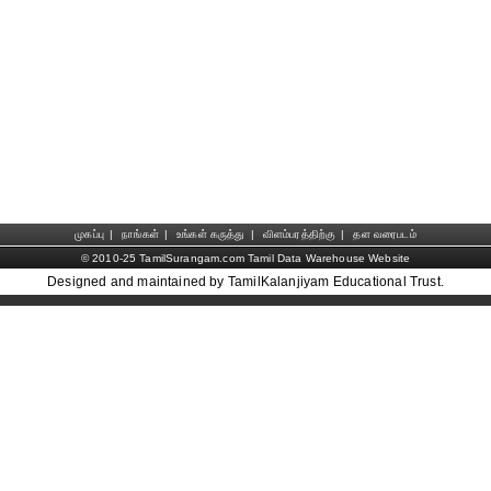
முகப்பு
|
நாங்கள்
|
உங்கள் கருத்து
|
விளம்பரத்திற்கு
|
தள வரைபடம்
© 2010-25 TamilSurangam.com Tamil Data Warehouse Website
Designed and maintained by TamilKalanjiyam Educational Trust.