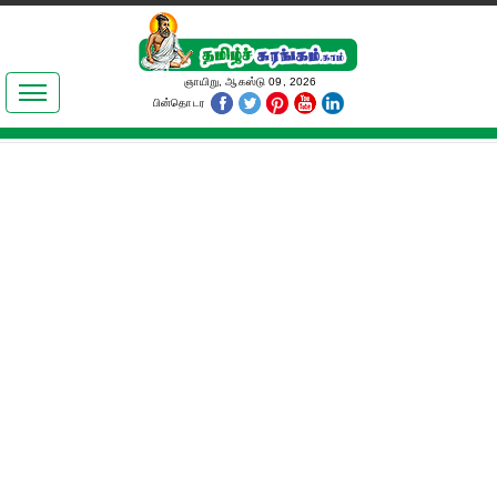
இலக்கியங்கள்
ஞாயிறு, ஆகஸ்டு 09, 2026
பின்தொடர
தமிழ் உலகம்
அறிவியல்
பொதுஅறிவு
ஆன்மிகம்
ஜோதிடம்
மருத்துவம்
பெண்கள் பகுதி
நகைச்சுவை
கலையுலகம்