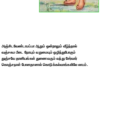
அஞ்சிடவேண்டாமப்பா ஆறும் ஒன்றாலும் வீழ்ந்தால்
வஞ்சகம பீடை நோயும் வறுமையும் ஒழிந்துபோகும்
துஞ்சவே தானியங்கள் துணைவரும் வந்து சேர்வார்
கொஞ்சநாள் போனதானால் கொடுக்கல்வாங்கலிலே லாபம்.