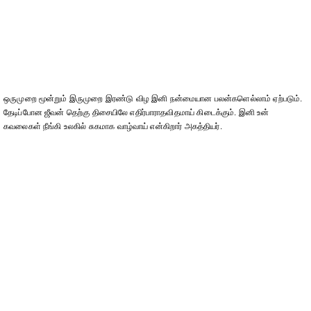
ஒருமுறை மூன்றும் இருமுறை இரண்டு விழ இனி நன்மையான பலன்களெல்லாம் ஏற்படும்.
தேடிப்போன ஜீவன் தெற்கு திசையிலே எதிர்பாராதவிதமாய் கிடைக்கும். இனி உன்
கவலைகள் நீங்கி உலகில் சுகமாக வாழ்வாய் என்கிறார் அகத்தியர்.