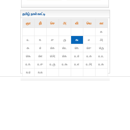
தமிழ் நாள்காட்டி
ஞா
தி்
செ
அ
வி
வெ
கா
௧
௨
௩
௪
௫
௬
௭
௮
௯
௰
௰௧
௰௨
௰௩
௰௪
௰௫
௰௬
௰௭
௰௮
௰௯
௨௰
௨௧
௨௨
௨௩
௨௪
௨௫
௨௬
௨௭
௨௮
௨௯
௩௰
௩௧