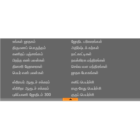
உங்கள் ஜாதகம்
ஜோதிட ப‌ரிகார‌ங்க‌ள்
திருமணப் பொருத்தம்
அதிர்ஷ்டக் கற்கள்
கணிதப் பஞ்சாங்கம்
நாட்காட்டிகள்
பிறந்த எண் பலன்கள்
நவக்கிரக மந்திரங்கள்
தினசரி ஹோரைகள்
செல்வ வள மந்திரங்கள்
பெயர் எண் பலன்கள்
ஜாதக யோகங்கள்
ஸ்ரீராமர் ஆரூடச் சக்கரம்
சனிப் பெயர்ச்சி
ஸ்ரீசீதா ஆரூடச் சக்கரம்
ராகு-கேது பெயர்ச்சி
புலிப்பாணி ஜோதிடம் 300
குருப் பெயர்ச்சி