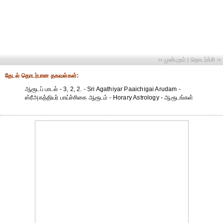
‹‹ முன்புறம்
தொடர்ச்சி ››
|
தேட‌ல் தொட‌ர்பான தகவ‌ல்க‌ள்:
ஆரூடப் பாடல் - 3, 2, 2. - Sri Agathiyar Paaichigai Arudam -
ஸ்ரீஅகத்தியர் பாய்ச்சிகை ஆரூடம் - Horary Astrology - ஆரூடங்கள்