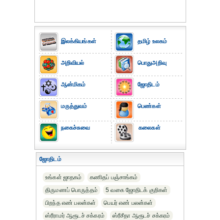
இலக்கியங்கள்
தமிழ் உலகம்
அறிவியல்
பொதுஅறிவு
ஆன்மிகம்
ஜோதிடம்
மருத்துவம்
பெண்கள்
நகைச்சுவை
கலைகள்
ஜோதிடம்
உங்கள் ஜாதகம்
கணிதப் பஞ்சாங்கம்
திருமணப் பொருத்தம்
5 வகை ஜோதிடக் குறிகள்
பிறந்த எண் பலன்கள்
பெயர் எண் பலன்கள்
ஸ்ரீராமர் ஆரூடச் சக்கரம்
ஸ்ரீசீதா ஆரூடச் சக்கரம்