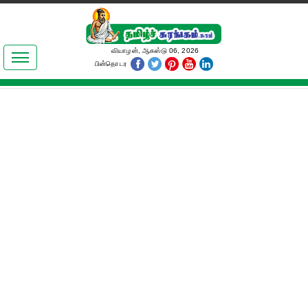
இலக்கியங்கள்
வியாழன், ஆகஸ்டு 06, 2026
பின்தொடர
தமிழ் உலகம்
அறிவியல்
பொதுஅறிவு
ஆன்மிகம்
ஜோதிடம்
மருத்துவம்
பெண்கள் பகுதி
நகைச்சுவை
கலையுலகம்