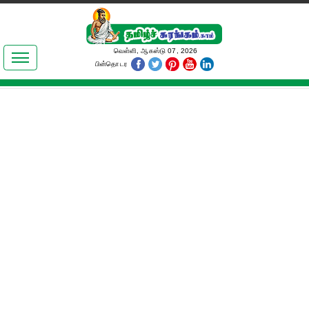
இலக்கியங்கள்
வெள்ளி, ஆகஸ்டு 07, 2026
பின்தொடர
தமிழ் உலகம்
அறிவியல்
பொதுஅறிவு
ஆன்மிகம்
ஜோதிடம்
மருத்துவம்
பெண்கள் பகுதி
நகைச்சுவை
கலையுலகம்