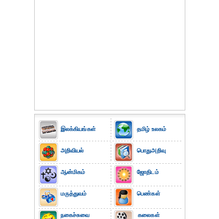
இலக்கியங்கள்
தமிழ் உலகம்
அறிவியல்
பொதுஅறிவு
ஆன்மிகம்
ஜோதிடம்
மருத்துவம்
பெண்கள்
நகைச்சுவை
கலைகள்