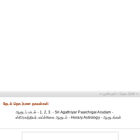
‹‹ முன்புறம்
தொடர்ச்சி ››
|
தேட‌ல் தொட‌ர்பான தகவ‌ல்க‌ள்:
ஆரூடப் பாடல் - 1, 2, 3. - Sri Agathiyar Paaichigai Arudam -
ஸ்ரீஅகத்தியர் பாய்ச்சிகை ஆரூடம் - Horary Astrology - ஆரூடங்கள்