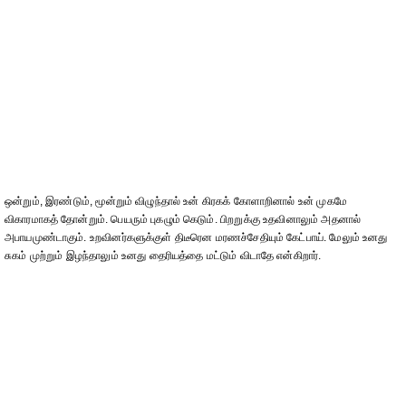
ஒன்றும், இரண்டும், மூன்றும் விழுந்தால் உன் கிரகக் கோளாறினால் உன் முகமே
விகாரமாகத் தோன்றும். பெயரும் புகழும் கெடும். பிறறுக்கு உதவினாலும் அதனால்
அபாயமுண்டாகும். உறவினர்களுக்குள் திடீரென மரணச்சேதியும் கேட்பாய். மேலும் உனது
சுகம் முற்றும் இழந்தாலும் உனது தைரியத்தை மட்டும் விடாதே என்கிறார்.