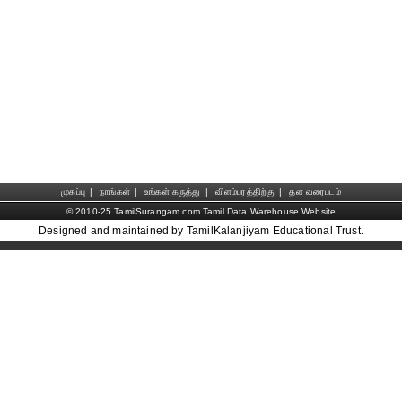
முகப்பு
|
நாங்கள்
|
உங்கள் கருத்து
|
விளம்பரத்திற்கு
|
தள வரைபடம்
© 2010-25 TamilSurangam.com Tamil Data Warehouse Website
Designed and maintained by TamilKalanjiyam Educational Trust.