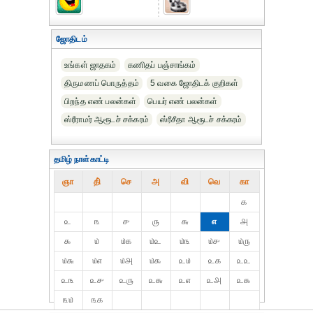
ஜோதிடம்
உங்கள் ஜாதகம்
கணிதப் பஞ்சாங்கம்
திருமணப் பொருத்தம்
5 வகை ஜோதிடக் குறிகள்
பிறந்த எண் பலன்கள்
பெயர் எண் பலன்கள்
ஸ்ரீராமர் ஆரூடச் சக்கரம்
ஸ்ரீசீதா ஆரூடச் சக்கரம்
தமிழ் நாள்காட்டி
ஞா
தி்
செ
அ
வி
வெ
கா
௧
௨
௩
௪
௫
௬
௭
௮
௯
௰
௰௧
௰௨
௰௩
௰௪
௰௫
௰௬
௰௭
௰௮
௰௯
௨௰
௨௧
௨௨
௨௩
௨௪
௨௫
௨௬
௨௭
௨௮
௨௯
௩௰
௩௧