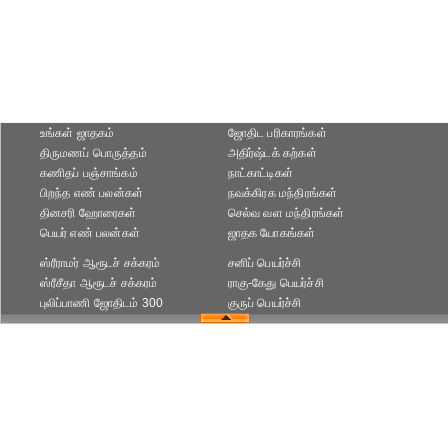
உங்கள் ஜாதகம்
ஜோதிட ப‌ரிகார‌ங்க‌ள்
திருமணப் பொருத்தம்
அதிர்ஷ்டக் கற்கள்
கணிதப் பஞ்சாங்கம்
நாட்காட்டிகள்
பிறந்த எண் பலன்கள்
நவக்கிரக மந்திரங்கள்
தினசரி ஹோரைகள்
செல்வ வள மந்திரங்கள்
பெயர் எண் பலன்கள்
ஜாதக யோகங்கள்
ஸ்ரீராமர் ஆரூடச் சக்கரம்
சனிப் பெயர்ச்சி
ஸ்ரீசீதா ஆரூடச் சக்கரம்
ராகு-கேது பெயர்ச்சி
புலிப்பாணி ஜோதிடம் 300
குருப் பெயர்ச்சி