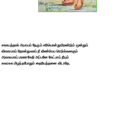
சகாயத்தால் அபாயம் நேரும் சரியொன்றுமிரண்டும் மூன்றும்
விகாரமாய் தோன்றுவாய் நீ விண்பெய ரெடுக்கலாகும்
அகாலமாய் மரணசேதி அப்பனே கேட்பாய் நீயும்
சுகரசுக மிழந்தபோதும் தைரியந்தனை விடாதே.