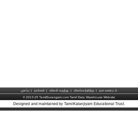
முகப்பு
|
நாங்கள்
|
உங்கள் கருத்து
|
விளம்பரத்திற்கு
|
தள வரைபடம்
© 2010-25 TamilSurangam.com Tamil Data Warehouse Website
Designed and maintained by TamilKalanjiyam Educational Trust.