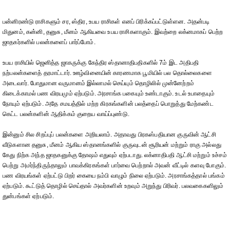
பன்னிரண்டு ராசிகளும் சர, ஸ்திர, உபய ராசிகள் எனப் பிரிக்கப்பட்டுள்ளன. அதன்படி
மிதுனம், கன்னி, தனுசு, மீனம் ஆகியவை உபய ராசிகளாகும். இவற்றை லக்னமாகப் பெற்ற
ஜாதகர்களில் பலன்களைப் பார்ப்போம்.
உபய ராசியில் ஜெனித்த ஜாகருக்கு கேந்திர ஸ்தானாதிபதிகளில் 7ம் இட அதிபதி
நற்பலன்களைத் தரமாட்டார். ஊழ்வினையின் காரணமாக பூமியில் பல தொல்லைகளை
அடைவார். போதுமான வருமானம் இல்லாமல் செய்யும் தொழிலில் முன்னேற்றம்
கிடைக்காமல் பண விரயமும் ஏற்படும். அரசாங்க பகையும் உண்டாகும். உடல் உபாதையும்
நோயும் ஏற்படும். அதே சமயத்தில் மற்ற கிரகங்களின் பலத்தைப் பொறுத்து மேற்கண்ட
கெட்ட பலன்களின் ஆதிக்கம் குறைய வாய்ப்புண்டு.
இன்னும் சில சிறப்புப் பலன்களை அறியலாம். அதாவது பிரகஸ்பதியான குருவின் ஆட்சி
வீடுகளான தனுசு, மீனம் ஆகிய ஸ்தானங்களில் குருவுடன் சூரியன் மற்றும் ராகு அல்லது
கேது நிற்க அந்த ஜாதகனுக்கு தோஷம் எதுவும் ஏற்படாது. லக்னாதிபதி ஆட்சி மற்றும் உச்சம்
பெற்று அமர்ந்திருந்தாலும் பாவக்கிரகங்கள் பார்வை பெற்றால் அவன் வீட்டில் களவு போகும்.
பண விரயங்கள் ஏற்பட்டு பிறர் கையை நம்பி வாழும் நிலை ஏற்படும். அரசாங்கத்தால் பங்கம்
ஏற்படும். கூட்டுத் தொழில் செய்தால் அவர்களின் உறவும் அறுந்து பிரிவர். பலவகைகளிலும்
துன்பங்கள் ஏற்படும்.