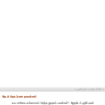
‹‹ முன்புறம்
தொடர்ச்சி ››
|
தேட‌ல் தொட‌ர்பான தகவ‌ல்க‌ள்:
உபய ராசியை லக்னமாகப் பிறந்த ஜாதகப் பலன்கள்! - ஜோதிடம் குறிப்புகள்