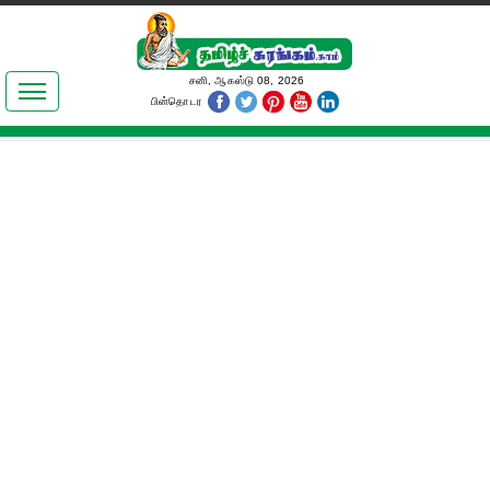
இலக்கியங்கள்
சனி, ஆகஸ்டு 08, 2026
பின்தொடர
தமிழ் உலகம்
அறிவியல்
பொதுஅறிவு
ஆன்மிகம்
ஜோதிடம்
மருத்துவம்
பெண்கள் பகுதி
நகைச்சுவை
கலையுலகம்