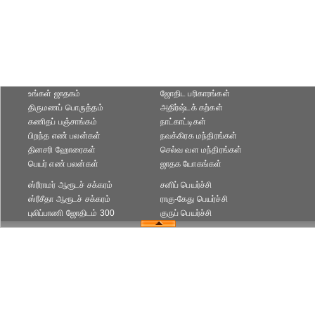
உங்கள் ஜாதகம்
ஜோதிட ப‌ரிகார‌ங்க‌ள்
திருமணப் பொருத்தம்
அதிர்ஷ்டக் கற்கள்
கணிதப் பஞ்சாங்கம்
நாட்காட்டிகள்
பிறந்த எண் பலன்கள்
நவக்கிரக மந்திரங்கள்
தினசரி ஹோரைகள்
செல்வ வள மந்திரங்கள்
பெயர் எண் பலன்கள்
ஜாதக யோகங்கள்
ஸ்ரீராமர் ஆரூடச் சக்கரம்
சனிப் பெயர்ச்சி
ஸ்ரீசீதா ஆரூடச் சக்கரம்
ராகு-கேது பெயர்ச்சி
புலிப்பாணி ஜோதிடம் 300
குருப் பெயர்ச்சி