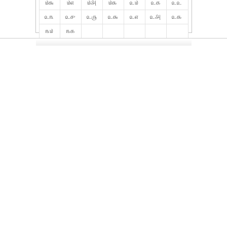
௰௬
௰௭
௰௮
௰௯
௨௰
௨௧
௨௨
௨௩
௨௪
௨௫
௨௬
௨௭
௨௮
௨௯
௩௰
௩௧