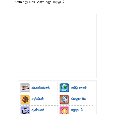
- Astrology Tips - Astrology - ஜோதிடம்
இலக்கியங்கள்
தமிழ் உலகம்
அறிவியல்
பொதுஅறிவு
ஆன்மிகம்
ஜோதிடம்