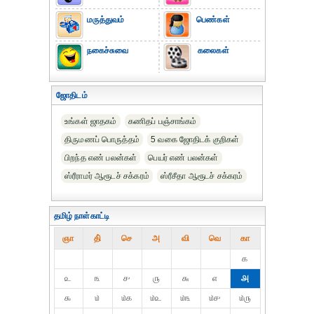
மருத்துவம்
பெண்கள்
நகைச்சுவை
கலைகள்
ஜோதிடம்
உங்கள் ஜாதகம்
கணிதப் பஞ்சாங்கம்
திருமணப் பொருத்தம்
5 வகை ஜோதிடக் குறிகள்
பிறந்த எண் பலன்கள்
பெயர் எண் பலன்கள்
ஸ்ரீராமர் ஆரூடச் சக்கரம்
ஸ்ரீசீதா ஆரூடச் சக்கரம்
தமிழ் நாள்காட்டி
ஞா
தி்
செ
அ
வி
வெ
கா
௧
௨
௩
௪
௫
௬
௭
௮
௯
௰
௰௧
௰௨
௰௩
௰௪
௰௫