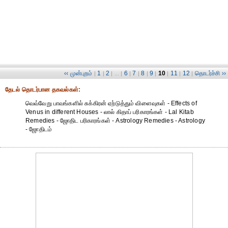
‹‹ முன்புறம்
1
2
6
7
8
9
10
11
12
தொடர்ச்சி ››
|
|
| ... |
|
|
|
|
|
|
|
தேட‌ல் தொட‌ர்பான தகவ‌ல்க‌ள்:
வெவ்வேறு பாவங்களில் சுக்கிரன் ஏற்டுத்தும் விளைவுகள் - Effects of
Venus in different Houses - லால் கிதாப் பரிகாரங்கள் - Lal Kitab
Remedies - ஜோதிட ப‌ரிகார‌ங்க‌ள் - Astrology Remedies - Astrology
- ஜோதிடம்