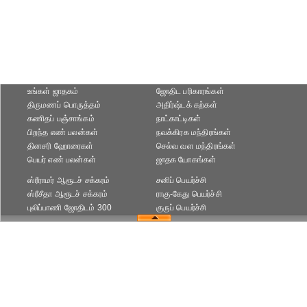
உங்கள் ஜாதகம்
ஜோதிட ப‌ரிகார‌ங்க‌ள்
திருமணப் பொருத்தம்
அதிர்ஷ்டக் கற்கள்
கணிதப் பஞ்சாங்கம்
நாட்காட்டிகள்
பிறந்த எண் பலன்கள்
நவக்கிரக மந்திரங்கள்
தினசரி ஹோரைகள்
செல்வ வள மந்திரங்கள்
பெயர் எண் பலன்கள்
ஜாதக யோகங்கள்
ஸ்ரீராமர் ஆரூடச் சக்கரம்
சனிப் பெயர்ச்சி
ஸ்ரீசீதா ஆரூடச் சக்கரம்
ராகு-கேது பெயர்ச்சி
புலிப்பாணி ஜோதிடம் 300
குருப் பெயர்ச்சி