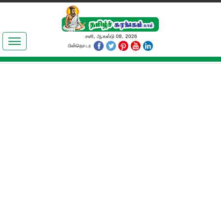
இலக்கியங்கள்
சனி, ஆகஸ்டு 08, 2026
பின்தொடர
தமிழ் உலகம்
அறிவியல்
பொதுஅறிவு
ஆன்மிகம்
ஜோதிடம்
மருத்துவம்
பெண்கள் பகுதி
நகைச்சுவை
கலையுலகம்