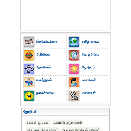
இலக்கியங்கள்
தமிழ் உலகம்
அறிவியல்
பொதுஅறிவு
ஆன்மிகம்
ஜோதிடம்
மருத்துவம்
பெண்கள்
நகைச்சுவை
கலைகள்
ஜோதிடம்
உங்கள் ஜாதகம்
கணிதப் பஞ்சாங்கம்
திருமணப் பொருத்தம்
5 வகை ஜோதிடக் குறிகள்