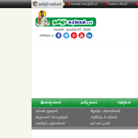
தமிழ்ச் சுரங்கம்
கலைக் களஞ்சியம்
வரைபடங்கள்
வெள்ளி, ஆகஸ்டு 07, 2026
பின்தொடர
இலக்கியங்கள்
தமிழ் உலகம்
அறிவியல்
உங்கள் ஜாதகம்
ஜோதிட ப‌ரிகார‌ங்க‌ள்
திருமணப் பொருத்தம்
அதிர்ஷ்டக் கற்கள்
கணிதப் பஞ்சாங்கம்
நாட்காட்டிகள்