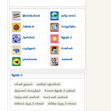
இலக்கியங்கள்
தமிழ் உலகம்
அறிவியல்
பொதுஅறிவு
ஆன்மிகம்
ஜோதிடம்
மருத்துவம்
பெண்கள்
நகைச்சுவை
கலைகள்
ஜோதிடம்
உங்கள் ஜாதகம்
கணிதப் பஞ்சாங்கம்
திருமணப் பொருத்தம்
5 வகை ஜோதிடக் குறிகள்
பிறந்த எண் பலன்கள்
பெயர் எண் பலன்கள்
ஸ்ரீராமர் ஆரூடச் சக்கரம்
ஸ்ரீசீதா ஆரூடச் சக்கரம்