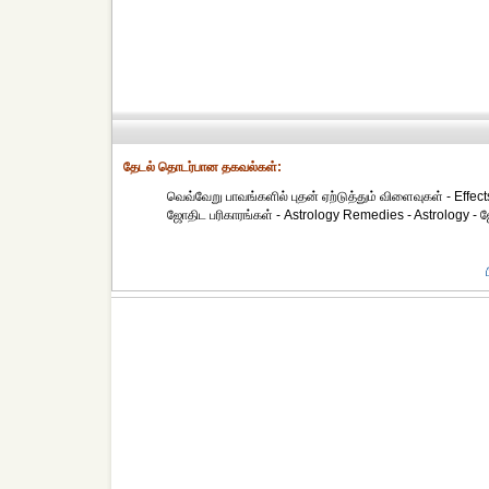
தேட‌ல் தொட‌ர்பான தகவ‌ல்க‌ள்:
வெவ்வேறு பாவங்களில் புதன் ஏற்டுத்தும் விளைவுகள் - Effect
ஜோதிட ப‌ரிகார‌ங்க‌ள் - Astrology Remedies - Astrology - 