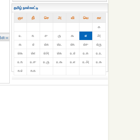
தமிழ் நாள்காட்டி
ஞா
தி்
செ
அ
வி
வெ
கா
௧
௨
௩
௪
௫
௬
௭
௮
்சி ››
௯
௰
௰௧
௰௨
௰௩
௰௪
௰௫
௰௬
௰௭
௰௮
௰௯
௨௰
௨௧
௨௨
௨௩
௨௪
௨௫
௨௬
௨௭
௨௮
௨௯
௩௰
௩௧