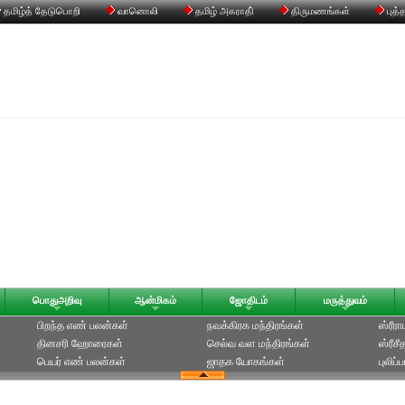
தமிழ்த் தேடுபொறி
வானொலி
தமிழ் அகராதி்
திருமணங்கள்
புத்
பொதுஅறிவு
ஆன்மிகம்
ஜோதிடம்
மருத்துவம்
பிறந்த எண் பலன்கள்
நவக்கிரக மந்திரங்கள்
ஸ்ரீர
தினசரி ஹோரைகள்
செல்வ வள மந்திரங்கள்
ஸ்ரீச
பெயர் எண் பலன்கள்
ஜாதக யோகங்கள்
புலிப