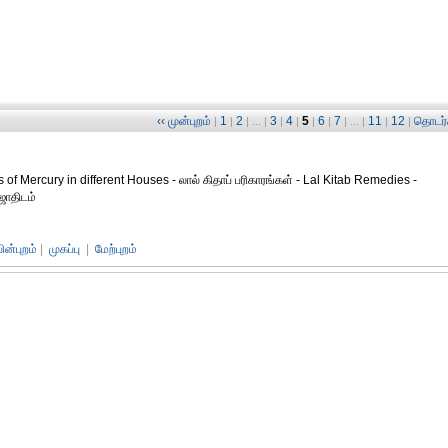
‹‹ முன்புறம்
1
2
3
4
5
6
7
11
12
தொடர்ச
|
|
| ... |
|
|
|
|
| ... |
|
|
s of Mercury in different Houses - லால் கிதாப் பரிகாரங்கள் - Lal Kitab Remedies -
ஜோதிடம்
பின்புறம்
|
முகப்பு
|
மேற்புறம்