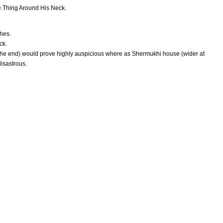
 Thing Around His Neck.
ches.
ck.
 the end) would prove highly auspicious where as Shermukhi house (wider at
disastrous.