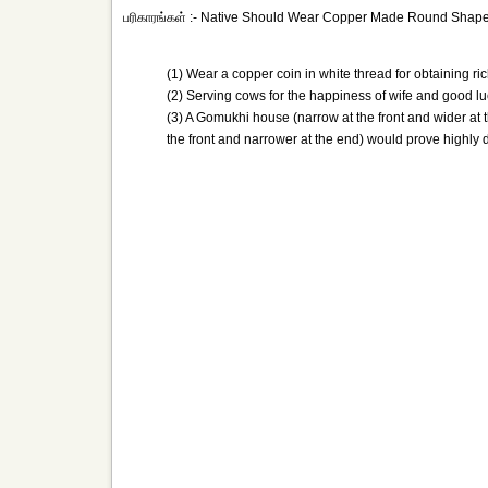
பரிகாரங்கள் :- Native Should Wear Copper Made Round Shape
(1) Wear a copper coin in white thread for obtaining ri
(2) Serving cows for the happiness of wife and good lu
(3) A Gomukhi house (narrow at the front and wider at
the front and narrower at the end) would prove highly 