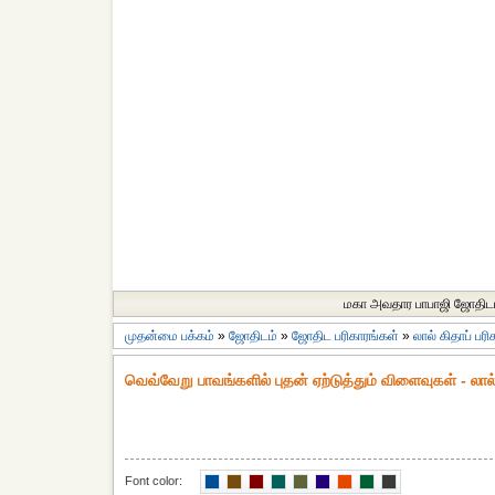
மகா அவதார பாபாஜி ஜோதிட
முதன்மை பக்கம்
»
ஜோதிடம்
»
ஜோதிட ப‌ரிகார‌ங்க‌ள்
»
லால் கிதாப் பர
வெவ்வேறு பாவங்களில் புதன் ஏற்டுத்தும் விளைவுகள் - லால்
Font color: