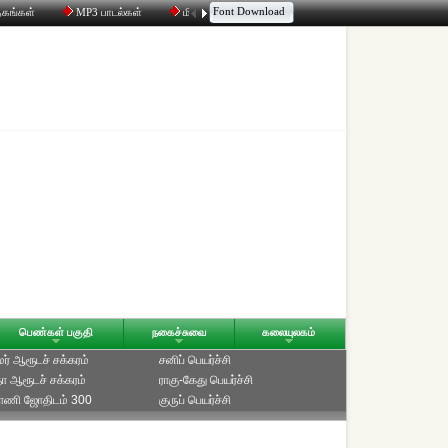
Font Download
தகங்கள்
MP3 பாடல்கள்
மின்னஞ்சல்
திரட்டி
உரையாடல்
பெண்கள் பகுதி
நகைச்சுவை
கலையுலகம்
ாமர் ஆரூடச் சக்கரம்
சனிப் பெயர்ச்சி
ீதா ஆரூடச் சக்கரம்
ராகு-கேது பெயர்ச்சி
்பாணி ஜோதிடம் 300
குருப் பெயர்ச்சி