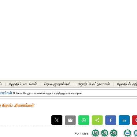
ம்
|
ஜோதிடப் பாடங்கள்
|
பிரபல ஜாதகங்கள்
|
ஜோதிடக் கட்டுரைகள்
|
ஜோதிடக் குறி
ிகாரங்கள்
»
வெவ்வேறு பாவங்களில் புதன் ஏற்டுத்தும் விளைவுகள்
 கிதாப் பரிகாரங்கள்
Font size: