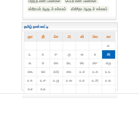
பிறந்த எண் பலன்கள்
பெயர் எண் பலன்கள்
ஸ்ரீராமர் ஆரூடச் சக்கரம்
ஸ்ரீசீதா ஆரூடச் சக்கரம்
தமிழ் நாள்காட்டி
ஞா
தி்
செ
அ
வி
வெ
கா
௧
௨
௩
௪
௫
௬
௭
௮
௯
௰
௰௧
௰௨
௰௩
௰௪
௰௫
௰௬
௰௭
௰௮
௰௯
௨௰
௨௧
௨௨
௨௩
௨௪
௨௫
௨௬
௨௭
௨௮
௨௯
௩௰
௩௧