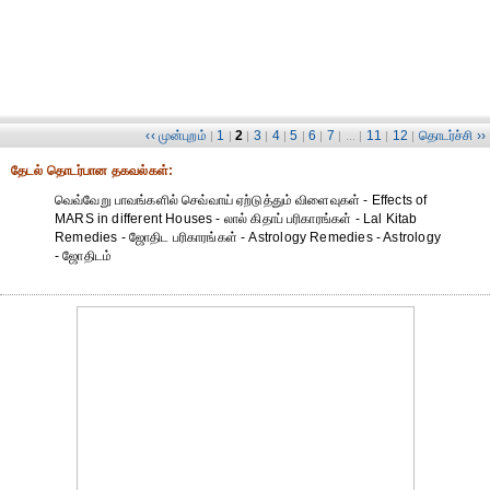
‹‹ முன்புறம்
1
2
3
4
5
6
7
11
12
தொடர்ச்சி ››
|
|
|
|
|
|
|
| ... |
|
|
தேட‌ல் தொட‌ர்பான தகவ‌ல்க‌ள்:
வெவ்வேறு பாவங்களில் செவ்வாய் ஏற்டுத்தும் விளைவுகள் - Effects of
MARS in different Houses - லால் கிதாப் பரிகாரங்கள் - Lal Kitab
Remedies - ஜோதிட ப‌ரிகார‌ங்க‌ள் - Astrology Remedies - Astrology
- ஜோதிடம்