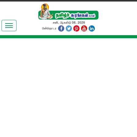
இலக்கியங்கள்
சனி, ஆகஸ்டு 08, 2026
பின்தொடர
தமிழ் உலகம்
அறிவியல்
பொதுஅறிவு
ஆன்மிகம்
ஜோதிடம்
மருத்துவம்
பெண்கள் பகுதி
நகைச்சுவை
கலையுலகம்