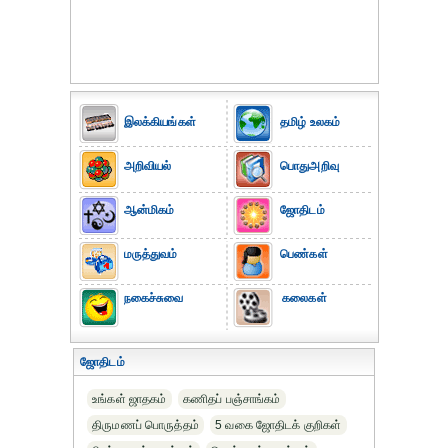
இலக்கியங்கள்
தமிழ் உலகம்
அறிவியல்
பொதுஅறிவு
ஆன்மிகம்
ஜோதிடம்
மருத்துவம்
பெண்கள்
நகைச்சுவை
கலைகள்
ஜோதிடம்
உங்கள் ஜாதகம்
கணிதப் பஞ்சாங்கம்
திருமணப் பொருத்தம்
5 வகை ஜோதிடக் குறிகள்