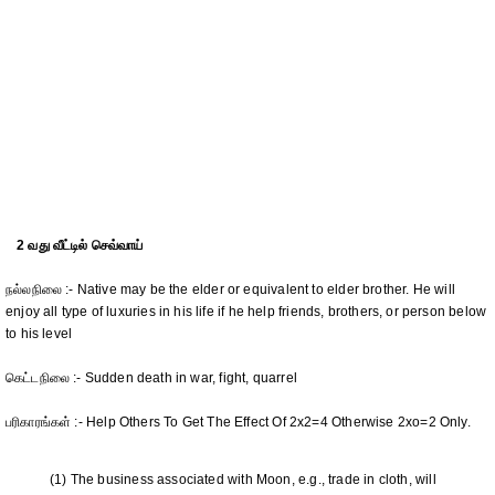
2 வது வீட்டில் செவ்வாய்
நல்லநிலை :- Native may be the elder or equivalent to elder brother. He will
enjoy all type of luxuries in his life if he help friends, brothers, or person below
to his level
கெட்டநிலை :- Sudden death in war, fight, quarrel
பரிகாரங்கள் :- Help Others To Get The Effect Of 2x2=4 Otherwise 2xo=2 Only.
(1) The business associated with Moon, e.g., trade in cloth, will