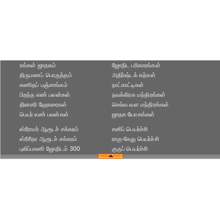
உங்கள் ஜாதகம்
ஜோதிட ப‌ரிகார‌ங்க‌ள்
திருமணப் பொருத்தம்
அதிர்ஷ்டக் கற்கள்
கணிதப் பஞ்சாங்கம்
நாட்காட்டிகள்
பிறந்த எண் பலன்கள்
நவக்கிரக மந்திரங்கள்
தினசரி ஹோரைகள்
செல்வ வள மந்திரங்கள்
பெயர் எண் பலன்கள்
ஜாதக யோகங்கள்
ஸ்ரீராமர் ஆரூடச் சக்கரம்
சனிப் பெயர்ச்சி
ஸ்ரீசீதா ஆரூடச் சக்கரம்
ராகு-கேது பெயர்ச்சி
புலிப்பாணி ஜோதிடம் 300
குருப் பெயர்ச்சி