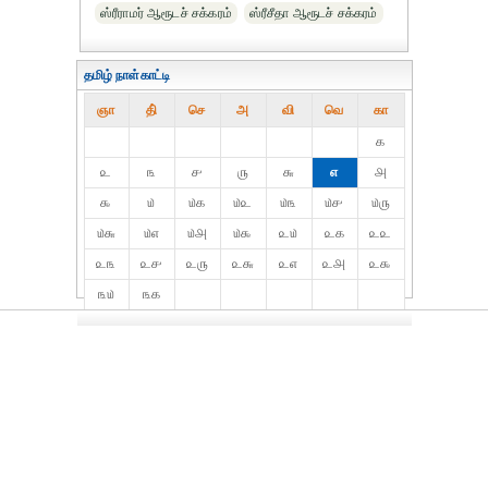
ஸ்ரீராமர் ஆரூடச் சக்கரம்
ஸ்ரீசீதா ஆரூடச் சக்கரம்
தமிழ் நாள்காட்டி
ஞா
தி்
செ
அ
வி
வெ
கா
௧
௨
௩
௪
௫
௬
௭
௮
௯
௰
௰௧
௰௨
௰௩
௰௪
௰௫
௰௬
௰௭
௰௮
௰௯
௨௰
௨௧
௨௨
௨௩
௨௪
௨௫
௨௬
௨௭
௨௮
௨௯
௩௰
௩௧