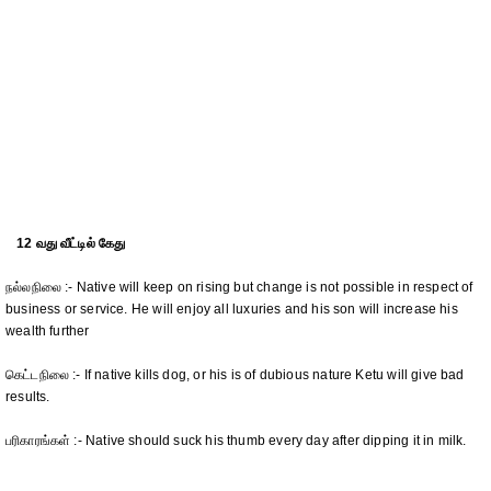
12 வது வீட்டில் கேது
நல்லநிலை :- Native will keep on rising but change is not possible in respect of
business or service. He will enjoy all luxuries and his son will increase his
wealth further
கெட்டநிலை :- If native kills dog, or his is of dubious nature Ketu will give bad
results.
பரிகாரங்கள் :- Native should suck his thumb every day after dipping it in milk.