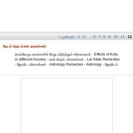
‹‹ முன்புறம்
1
2
6
7
8
9
10
11
12
|
|
| ... |
|
|
|
|
|
|
தேட‌ல் தொட‌ர்பான தகவ‌ல்க‌ள்:
வெவ்வேறு பாவங்களில் கேது ஏற்டுத்தும் விளைவுகள் - Effects of Ketu
in different Houses - லால் கிதாப் பரிகாரங்கள் - Lal Kitab Remedies
- ஜோதிட ப‌ரிகார‌ங்க‌ள் - Astrology Remedies - Astrology - ஜோதிடம்