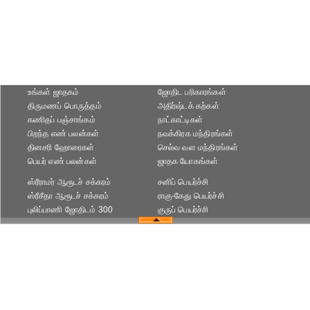
உங்கள் ஜாதகம்
ஜோதிட ப‌ரிகார‌ங்க‌ள்
திருமணப் பொருத்தம்
அதிர்ஷ்டக் கற்கள்
கணிதப் பஞ்சாங்கம்
நாட்காட்டிகள்
பிறந்த எண் பலன்கள்
நவக்கிரக மந்திரங்கள்
தினசரி ஹோரைகள்
செல்வ வள மந்திரங்கள்
பெயர் எண் பலன்கள்
ஜாதக யோகங்கள்
ஸ்ரீராமர் ஆரூடச் சக்கரம்
சனிப் பெயர்ச்சி
ஸ்ரீசீதா ஆரூடச் சக்கரம்
ராகு-கேது பெயர்ச்சி
புலிப்பாணி ஜோதிடம் 300
குருப் பெயர்ச்சி