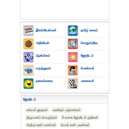
இலக்கியங்கள்
தமிழ் உலகம்
அறிவியல்
பொதுஅறிவு
ஆன்மிகம்
ஜோதிடம்
மருத்துவம்
பெண்கள்
நகைச்சுவை
கலைகள்
ஜோதிடம்
உங்கள் ஜாதகம்
கணிதப் பஞ்சாங்கம்
திருமணப் பொருத்தம்
5 வகை ஜோதிடக் குறிகள்
பிறந்த எண் பலன்கள்
பெயர் எண் பலன்கள்