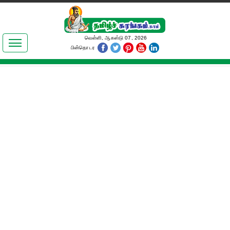
இலக்கியங்கள்
வெள்ளி, ஆகஸ்டு 07, 2026
பின்தொடர
தமிழ் உலகம்
அறிவியல்
பொதுஅறிவு
ஆன்மிகம்
ஜோதிடம்
மருத்துவம்
பெண்கள் பகுதி
நகைச்சுவை
கலையுலகம்