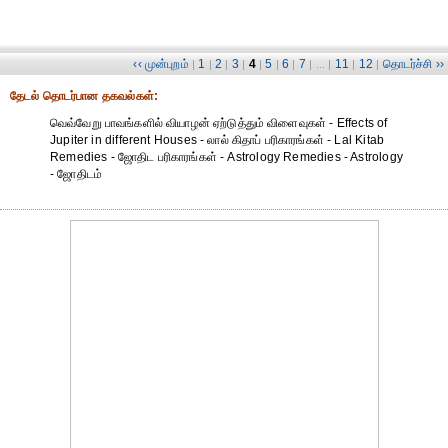
‹‹ முன்புறம்
1
2
3
4
5
6
7
11
12
தொடர்ச்சி ››
|
|
|
|
|
|
|
| ... |
|
|
தேட‌ல் தொட‌ர்பான தகவ‌ல்க‌ள்:
வெவ்வேறு பாவங்களில் வியாழன் ஏற்டுத்தும் விளைவுகள் - Effects of
Jupiter in different Houses - லால் கிதாப் பரிகாரங்கள் - Lal Kitab
Remedies - ஜோதிட ப‌ரிகார‌ங்க‌ள் - Astrology Remedies - Astrology
- ஜோதிடம்