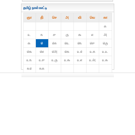
தமிழ் நாள்காட்டி
ஞா
தி்
செ
அ
வி
வெ
கா
௧
௨
௩
௪
௫
௬
௭
௮
௯
௰
௰௧
௰௨
௰௩
௰௪
௰௫
௰௬
௰௭
௰௮
௰௯
௨௰
௨௧
௨௨
௨௩
௨௪
௨௫
௨௬
௨௭
௨௮
௨௯
௩௰
௩௧