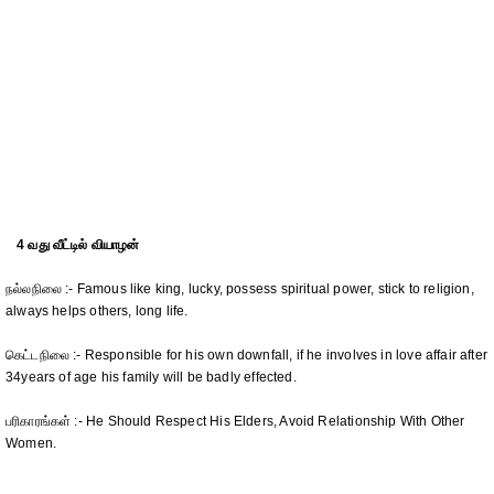
4 வது வீட்டில் வியாழன்
நல்லநிலை :- Famous like king, lucky, possess spiritual power, stick to religion,
always helps others, long life.
கெட்டநிலை :- Responsible for his own downfall, if he involves in love affair after
34years of age his family will be badly effected.
பரிகாரங்கள் :- He Should Respect His Elders, Avoid Relationship With Other
Women.