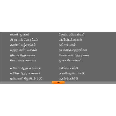
உங்கள் ஜாதகம்
ஜோதிட ப‌ரிகார‌ங்க‌ள்
திருமணப் பொருத்தம்
அதிர்ஷ்டக் கற்கள்
கணிதப் பஞ்சாங்கம்
நாட்காட்டிகள்
பிறந்த எண் பலன்கள்
நவக்கிரக மந்திரங்கள்
தினசரி ஹோரைகள்
செல்வ வள மந்திரங்கள்
பெயர் எண் பலன்கள்
ஜாதக யோகங்கள்
ஸ்ரீராமர் ஆரூடச் சக்கரம்
சனிப் பெயர்ச்சி
ஸ்ரீசீதா ஆரூடச் சக்கரம்
ராகு-கேது பெயர்ச்சி
புலிப்பாணி ஜோதிடம் 300
குருப் பெயர்ச்சி