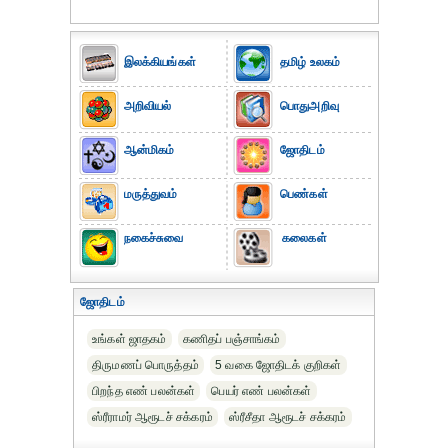
இலக்கியங்கள்
தமிழ் உலகம்
அறிவியல்
பொதுஅறிவு
ஆன்மிகம்
ஜோதிடம்
மருத்துவம்
பெண்கள்
நகைச்சுவை
கலைகள்
ஜோதிடம்
உங்கள் ஜாதகம்
கணிதப் பஞ்சாங்கம்
திருமணப் பொருத்தம்
5 வகை ஜோதிடக் குறிகள்
பிறந்த எண் பலன்கள்
பெயர் எண் பலன்கள்
ஸ்ரீராமர் ஆரூடச் சக்கரம்
ஸ்ரீசீதா ஆரூடச் சக்கரம்