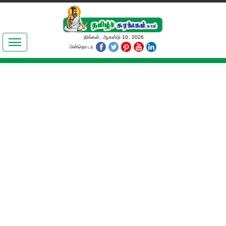
இலக்கியங்கள்
திங்கள், ஆகஸ்டு 10, 2026
பின்தொடர
தமிழ் உலகம்
அறிவியல்
பொதுஅறிவு
ஆன்மிகம்
ஜோதிடம்
மருத்துவம்
பெண்கள் பகுதி
நகைச்சுவை
கலையுலகம்