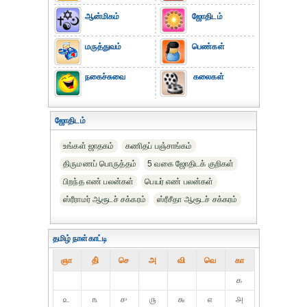
ஆன்மிகம்
ஜோதிடம்
மருத்துவம்
பெண்கள்
நகைச்சுவை
கலைகள்
ஜோதிடம்
உங்கள் ஜாதகம்
கணிதப் பஞ்சாங்கம்
திருமணப் பொருத்தம்
5 வகை ஜோதிடக் குறிகள்
பிறந்த எண் பலன்கள்
பெயர் எண் பலன்கள்
ஸ்ரீராமர் ஆரூடச் சக்கரம்
ஸ்ரீசீதா ஆரூடச் சக்கரம்
தமிழ் நாள்காட்டி
ஞா
தி்
செ
அ
வி
வெ
கா
௧
௨
௩
௪
௫
௬
௭
௮