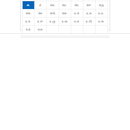
௯
௰
௰௧
௰௨
௰௩
௰௪
௰௫
௰௬
௰௭
௰௮
௰௯
௨௰
௨௧
௨௨
௨௩
௨௪
௨௫
௨௬
௨௭
௨௮
௨௯
௩௰
௩௧