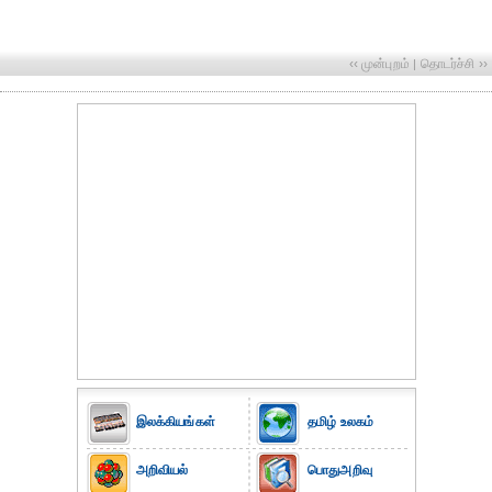
‹‹ முன்புறம்
தொடர்ச்சி ››
|
இலக்கியங்கள்
தமிழ் உலகம்
அறிவியல்
பொதுஅறிவு