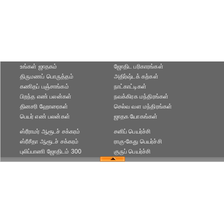
உங்கள் ஜாதகம்
ஜோதிட ப‌ரிகார‌ங்க‌ள்
திருமணப் பொருத்தம்
அதிர்ஷ்டக் கற்கள்
கணிதப் பஞ்சாங்கம்
நாட்காட்டிகள்
பிறந்த எண் பலன்கள்
நவக்கிரக மந்திரங்கள்
தினசரி ஹோரைகள்
செல்வ வள மந்திரங்கள்
பெயர் எண் பலன்கள்
ஜாதக யோகங்கள்
ஸ்ரீராமர் ஆரூடச் சக்கரம்
சனிப் பெயர்ச்சி
ஸ்ரீசீதா ஆரூடச் சக்கரம்
ராகு-கேது பெயர்ச்சி
புலிப்பாணி ஜோதிடம் 300
குருப் பெயர்ச்சி