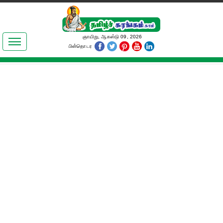
இலக்கியங்கள்
ஞாயிறு, ஆகஸ்டு 09, 2026
பின்தொடர
தமிழ் உலகம்
அறிவியல்
பொதுஅறிவு
ஆன்மிகம்
ஜோதிடம்
மருத்துவம்
பெண்கள் பகுதி
நகைச்சுவை
கலையுலகம்