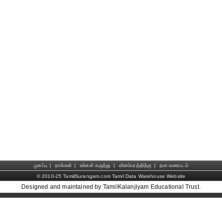
முகப்பு
|
நாங்கள்
|
உங்கள் கருத்து
|
விளம்பரத்திற்கு
|
தள வரைபடம்
© 2010-25 TamilSurangam.com Tamil Data Warehouse Website
Designed and maintained by TamilKalanjiyam Educational Trust.