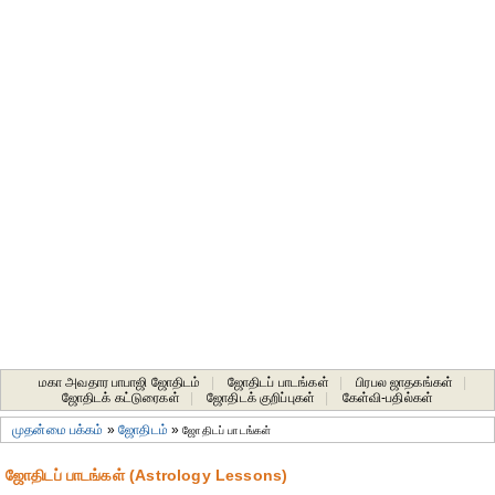
மகா அவதார பாபாஜி ஜோதிடம்
|
ஜோதிடப் பாடங்கள்
|
பிரபல ஜாதகங்கள்
|
ஜோதிடக் கட்டுரைகள்
|
ஜோதிடக் குறிப்புகள்
|
கேள்வி-பதில்கள்
முதன்மை பக்கம்
»
ஜோதிடம்
»
ஜோதிடப் பாடங்கள்
ஜோதிடப் பாடங்கள் (Astrology Lessons)