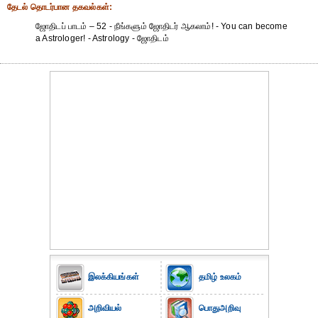
தேட‌ல் தொட‌ர்பான தகவ‌ல்க‌ள்:
ஜோதிடப் பாடம் – 52 - நீங்களும் ஜோதிடர் ஆகலாம்! - You can become
a Astrologer! - Astrology - ஜோதிடம்
இலக்கியங்கள்
தமிழ் உலகம்
அறிவியல்
பொதுஅறிவு