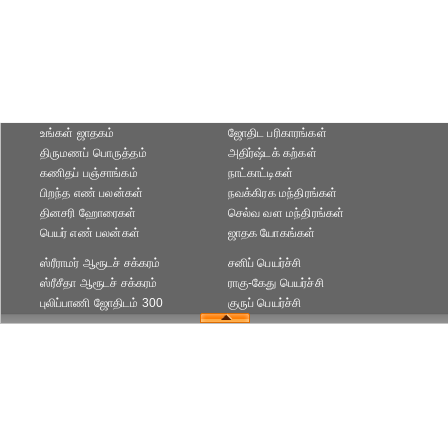
உங்கள் ஜாதகம்
ஜோதிட ப‌ரிகார‌ங்க‌ள்
திருமணப் பொருத்தம்
அதிர்ஷ்டக் கற்கள்
கணிதப் பஞ்சாங்கம்
நாட்காட்டிகள்
பிறந்த எண் பலன்கள்
நவக்கிரக மந்திரங்கள்
தினசரி ஹோரைகள்
செல்வ வள மந்திரங்கள்
பெயர் எண் பலன்கள்
ஜாதக யோகங்கள்
ஸ்ரீராமர் ஆரூடச் சக்கரம்
சனிப் பெயர்ச்சி
ஸ்ரீசீதா ஆரூடச் சக்கரம்
ராகு-கேது பெயர்ச்சி
புலிப்பாணி ஜோதிடம் 300
குருப் பெயர்ச்சி