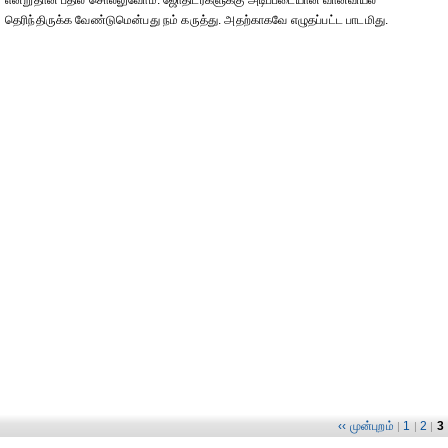
தெரிந்திருக்க வேண்டுமென்பது நம் கருத்து. அதற்காகவே எழுதப்பட்ட பாடமிது.
‹‹ முன்புறம்
1
2
3
|
|
|