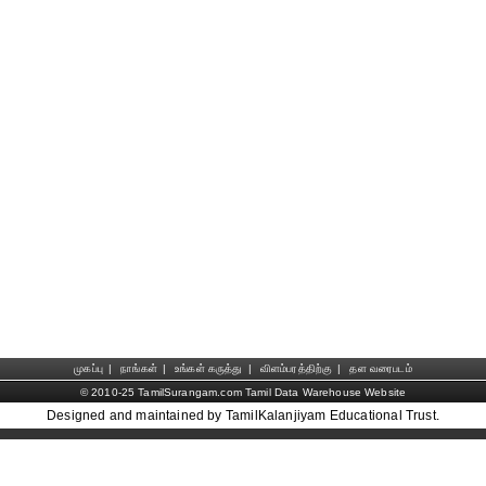
முகப்பு
|
நாங்கள்
|
உங்கள் கருத்து
|
விளம்பரத்திற்கு
|
தள வரைபடம்
© 2010-25 TamilSurangam.com Tamil Data Warehouse Website
Designed and maintained by TamilKalanjiyam Educational Trust.