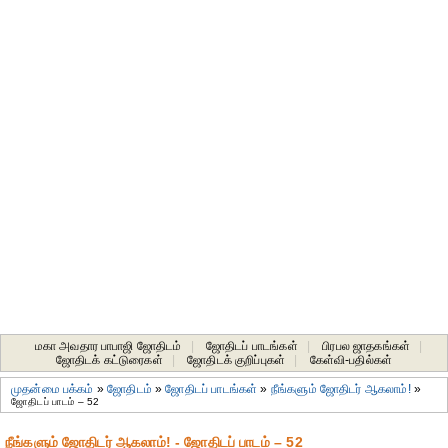
மகா அவதார பாபாஜி ஜோதிடம்
|
ஜோதிடப் பாடங்கள்
|
பிரபல ஜாதகங்கள்
|
ஜோதிடக் கட்டுரைகள்
|
ஜோதிடக் குறிப்புகள்
|
கேள்வி-பதில்கள்
முதன்மை பக்கம்
»
ஜோதிடம்
»
ஜோதிடப் பாடங்கள்
»
நீங்களும் ஜோதிடர் ஆகலாம்!
»
ஜோதிடப் பாடம் – 52
நீங்களும் ஜோதிடர் ஆகலாம்! - ஜோதிடப் பாடம் – 52