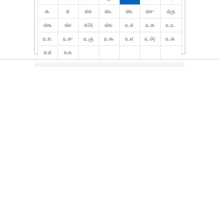
௯
௰
௰௧
௰௨
௰௩
௰௪
௰௫
௰௬
௰௭
௰௮
௰௯
௨௰
௨௧
௨௨
௨௩
௨௪
௨௫
௨௬
௨௭
௨௮
௨௯
௩௰
௩௧