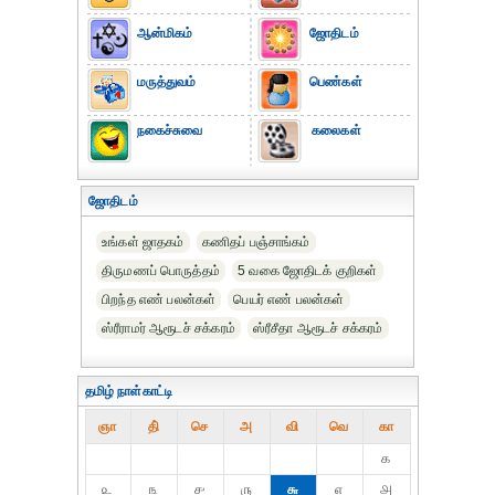
ஆன்மிகம்
ஜோதிடம்
மருத்துவம்
பெண்கள்
நகைச்சுவை
கலைகள்
ஜோதிடம்
உங்கள் ஜாதகம்
கணிதப் பஞ்சாங்கம்
திருமணப் பொருத்தம்
5 வகை ஜோதிடக் குறிகள்
பிறந்த எண் பலன்கள்
பெயர் எண் பலன்கள்
ஸ்ரீராமர் ஆரூடச் சக்கரம்
ஸ்ரீசீதா ஆரூடச் சக்கரம்
தமிழ் நாள்காட்டி
ஞா
தி்
செ
அ
வி
வெ
கா
௧
௨
௩
௪
௫
௬
௭
௮