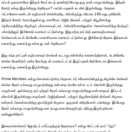
கப்பல் மூலமாகவோ இந்தக் கோட்டைத் தாண்டும்போது ஒரு நாள் மாறுபடுகிறது. இந்தக்
கோடு எங்கு இருக்கிறது தெரியுமா? பசுபிக் மஹாக் கடலில் இருக்கிறது. பிரதான
அட்சரேகை லண்டன் வழியாகச் செல்கிறதே, அங்கிருந்து சரியாக 180 வது டிகிரியில்
இந்தக் கோடு அமைந்துள்ளது. சைபீரியா, பிஜித் தீவுகள், மற்றும் நியூசிலாந்து
ஆகியவற்றிற்கு கிழக்குப் பக்கமாகவும், வட அமெரிக்காவிலுள்ள அலாஸ்காவிற்கு மேற்குப்
பக்கத்திலும் இக்கோடு வரையப் பட்டுள்ளது. இது எந்த நாட்டுத் தரைவழியாகவும்
செல்லாமல் கடல் மேலேயே மானசீகமாக வரையப் பட்டுள்ளது. இக்கோடு நேராக இல்லாமல்
வளைந்து, வளைந்து உள்ளது. ஏன் தெரியுமா?
இது எந்த நாட்டின் வழியாகவும் செல்லக் கூடாது என்கின்ற காரணத்தினால், கடலிலேயே
செல்ல வேண்டும் என்ற நோக்குடன் வரையப் பட்டு இருப்பதால் நேர்கோடாக இல்லாமல்
வளைந்து, வளைந்து இருக்கிறது.
Prime Meridian என்று சொல்லப்படுகிற பிரதான அட்சரேகையிலிருந்து கிழக்கே செல்லச்
செல்ல நேரம் எவ்வாறு மாறுபடுகிறது என்பதை மெலே உள்ள படம் விளக்கி இருக்கிறது
பாருங்கள். ஒவ்வொரு நாட்டிற்கும் நேரம் எவ்வாறு மாறுபடுகிறது என்பதையும் இப்படம்
விளக்கி இருக்கிறது பாருங்கள். பிஜித்தீவுகள், மற்றும் நியூசிலாந்தில் திங்கள் கிழமை
என்றால் அலாஸ்காவிற்கு ஞாயிற்றுக் கிழமை. ஒருநாள் வித்தியாசப் படுகிறது. இப்போது
நேரம் எவ்வாறு மாறுபடுகிறது என நமது வாசகர்களுக்குப் புரிந்து இருக்குமென
எண்ணுகிறோம்.
இவைகளெல்லாம் ஜோதிடம் பார்ப்பதற்குத் தேவையா? என்று கேட்டால் நாம் "ஆம்"
என்றுதான் பதில் சொல்லுவோம். ஜோதிடர்களுக்கு அடிப்படையான வானவியல்