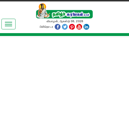
இலக்கியங்கள்
வியாழன், ஆகஸ்டு 06, 2026
பின்தொடர
தமிழ் உலகம்
அறிவியல்
பொதுஅறிவு
ஆன்மிகம்
ஜோதிடம்
மருத்துவம்
பெண்கள் பகுதி
நகைச்சுவை
கலையுலகம்