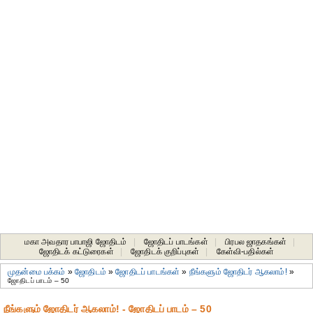
மகா அவதார பாபாஜி ஜோதிடம்
|
ஜோதிடப் பாடங்கள்
|
பிரபல ஜாதகங்கள்
|
ஜோதிடக் கட்டுரைகள்
|
ஜோதிடக் குறிப்புகள்
|
கேள்வி-பதில்கள்
முதன்மை பக்கம்
»
ஜோதிடம்
»
ஜோதிடப் பாடங்கள்
»
நீங்களும் ஜோதிடர் ஆகலாம்!
»
ஜோதிடப் பாடம் – 50
நீங்களும் ஜோதிடர் ஆகலாம்! - ஜோதிடப் பாடம் – 50