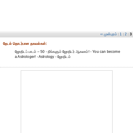
‹‹ முன்புறம்
1
2
3
|
|
|
தேட‌ல் தொட‌ர்பான தகவ‌ல்க‌ள்:
ஜோதிடப் பாடம் – 50 - நீங்களும் ஜோதிடர் ஆகலாம்! - You can become
a Astrologer! - Astrology - ஜோதிடம்