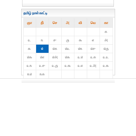
தமிழ் நாள்காட்டி
ஞா
தி்
செ
அ
வி
வெ
கா
௧
௨
௩
௪
௫
௬
௭
௮
௯
௰
௰௧
௰௨
௰௩
௰௪
௰௫
௰௬
௰௭
௰௮
௰௯
௨௰
௨௧
௨௨
௨௩
௨௪
௨௫
௨௬
௨௭
௨௮
௨௯
௩௰
௩௧