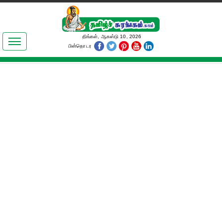
இலக்கியங்கள்
திங்கள், ஆகஸ்டு 10, 2026
பின்தொடர
தமிழ் உலகம்
அறிவியல்
பொதுஅறிவு
ஆன்மிகம்
ஜோதிடம்
மருத்துவம்
பெண்கள் பகுதி
நகைச்சுவை
கலையுலகம்