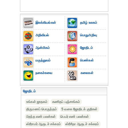
இலக்கியங்கள்
தமிழ் உலகம்
அறிவியல்
பொதுஅறிவு
ஆன்மிகம்
ஜோதிடம்
மருத்துவம்
பெண்கள்
நகைச்சுவை
கலைகள்
ஜோதிடம்
உங்கள் ஜாதகம்
கணிதப் பஞ்சாங்கம்
திருமணப் பொருத்தம்
5 வகை ஜோதிடக் குறிகள்
பிறந்த எண் பலன்கள்
பெயர் எண் பலன்கள்
ஸ்ரீராமர் ஆரூடச் சக்கரம்
ஸ்ரீசீதா ஆரூடச் சக்கரம்