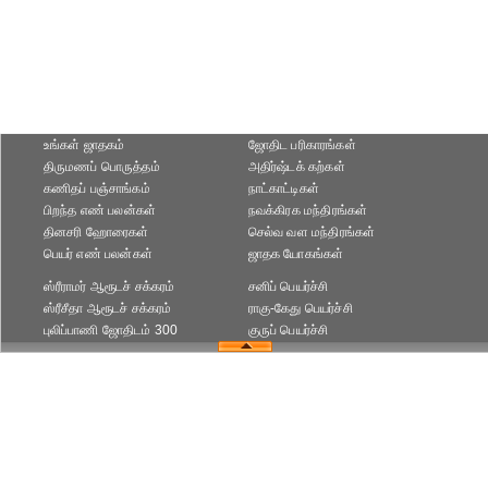
உங்கள் ஜாதகம்
ஜோதிட ப‌ரிகார‌ங்க‌ள்
திருமணப் பொருத்தம்
அதிர்ஷ்டக் கற்கள்
கணிதப் பஞ்சாங்கம்
நாட்காட்டிகள்
பிறந்த எண் பலன்கள்
நவக்கிரக மந்திரங்கள்
தினசரி ஹோரைகள்
செல்வ வள மந்திரங்கள்
பெயர் எண் பலன்கள்
ஜாதக யோகங்கள்
ஸ்ரீராமர் ஆரூடச் சக்கரம்
சனிப் பெயர்ச்சி
ஸ்ரீசீதா ஆரூடச் சக்கரம்
ராகு-கேது பெயர்ச்சி
புலிப்பாணி ஜோதிடம் 300
குருப் பெயர்ச்சி