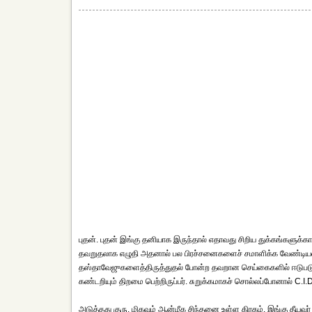
புதன். புதன் இங்கு தனியாக இருந்தால் எதாவது சிறிய துக்கங்களுக்
தவறுதலாக எழுதி அதனால் பல பிரச்சனைகளைச் சமாளிக்க வேண்டியவரா
தஸ்தாவேஜுகளைத்திருத்துதல் போன்ற தவறான செய்கைகளில் ஈடுபடுவ
கண்டறியும் திறமை பெற்றிருப்பர். சுறுக்கமாகச் சொல்லப்போனால் C.I.
அடுத்தது குரு. மிகவும் ஆன்மீக சிந்தனை உள்ள கிரகம். இங்கு தீயவர