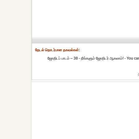
தேட‌ல் தொட‌ர்பான தகவ‌ல்க‌ள்:
ஜோதிடப் பாடம் – 38 - நீங்களும் ஜோதிடர் ஆகலாம்! - You ca