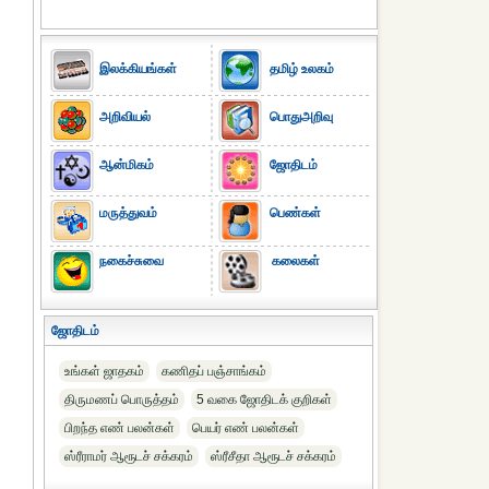
இலக்கியங்கள்
தமிழ் உலகம்
அறிவியல்
பொதுஅறிவு
ஆன்மிகம்
ஜோதிடம்
மருத்துவம்
பெண்கள்
நகைச்சுவை
கலைகள்
ஜோதிடம்
உங்கள் ஜாதகம்
கணிதப் பஞ்சாங்கம்
திருமணப் பொருத்தம்
5 வகை ஜோதிடக் குறிகள்
பிறந்த எண் பலன்கள்
பெயர் எண் பலன்கள்
ஸ்ரீராமர் ஆரூடச் சக்கரம்
ஸ்ரீசீதா ஆரூடச் சக்கரம்