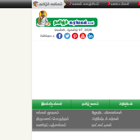
தமிழ்ச் சுரங்கம்
கலைக் களஞ்சியம்
வரைபடங்கள்
வெள்ளி, ஆகஸ்டு 07, 2026
பின்தொடர
இலக்கியங்கள்
தமிழ் உலகம்
அறிவியல்
உங்கள் ஜாதகம்
ஜோதிட ப‌ரிகார‌ங்க‌ள்
திருமணப் பொருத்தம்
அதிர்ஷ்டக் கற்கள்
கணிதப் பஞ்சாங்கம்
நாட்காட்டிகள்