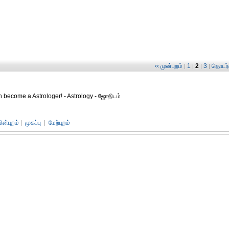
‹‹ முன்புறம்
1
2
3
தொடர்ச
|
|
|
|
n become a Astrologer! - Astrology - ஜோதிடம்
பின்புறம்
|
முகப்பு
|
மேற்புறம்