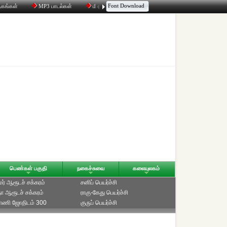
Font Download
தகங்கள்
MP3 பாடல்கள்
மின்னஞ்சல்
திரட்டி
உரையாடல்
பெண்கள் பகுதி
நகைச்சுவை
கலையுலகம்
ாமர் ஆரூடச் சக்கரம்
சனிப் பெயர்ச்சி
ீதா ஆரூடச் சக்கரம்
ராகு-கேது பெயர்ச்சி
்பாணி ஜோதிடம் 300
குருப் பெயர்ச்சி