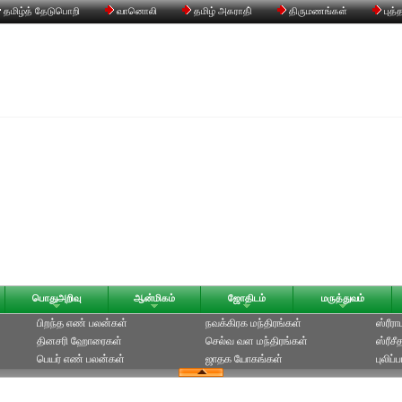
தமிழ்த் தேடுபொறி
வானொலி
தமிழ் அகராதி்
திருமணங்கள்
புத்
பொதுஅறிவு
ஆன்மிகம்
ஜோதிடம்
மருத்துவம்
பிறந்த எண் பலன்கள்
நவக்கிரக மந்திரங்கள்
ஸ்ரீர
தினசரி ஹோரைகள்
செல்வ வள மந்திரங்கள்
ஸ்ரீச
பெயர் எண் பலன்கள்
ஜாதக யோகங்கள்
புலிப