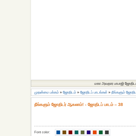
மகா அவதார பாபாஜி ஜோதிட
முதன்மை பக்கம்
»
ஜோதிடம்
»
ஜோதிடப் பாடங்கள்
»
நீங்களும் ஜோதி
நீங்களும் ஜோதிடர் ஆகலாம்! - ஜோதிடப் பாடம் – 38
Font color: