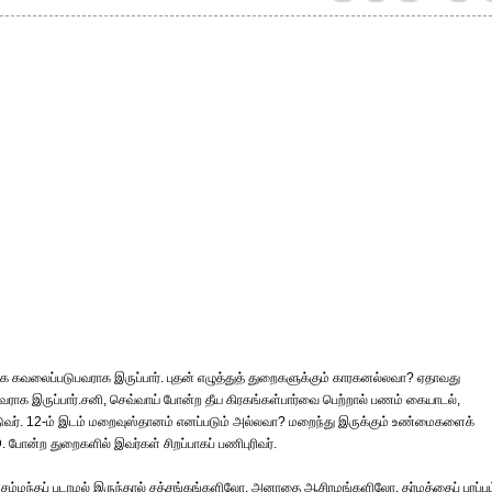
காக கவலைப்படுபவராக இருப்பார். புதன் எழுத்துத் துறைகளுக்கும் காரகனல்லவா? ஏதாவது
க இருப்பார்.சனி, செவ்வாய் போன்ற தீய கிரகங்கள்பார்வை பெற்றால் பணம் கையாடல்,
ர். 12-ம் இடம் மறைவுஸ்தானம் எனப்படும் அல்லவா? மறைந்து இருக்கும் உண்மைகளைக்
D. போன்ற துறைகளில் இவர்கள் சிறப்பாகப் பணிபுரிவர்.
் சம்மந்தப் படாமல் இருந்தால் சத்சங்கங்களிலோ, அனாதை ஆசிரமங்களிலோ, தர்மத்தைப் பரப்பும