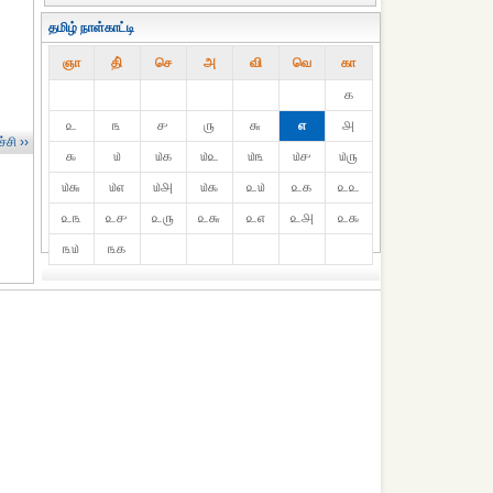
தமிழ் நாள்காட்டி
ஞா
தி்
செ
அ
வி
வெ
கா
௧
௨
௩
௪
௫
௬
௭
௮
்சி ››
௯
௰
௰௧
௰௨
௰௩
௰௪
௰௫
௰௬
௰௭
௰௮
௰௯
௨௰
௨௧
௨௨
௨௩
௨௪
௨௫
௨௬
௨௭
௨௮
௨௯
௩௰
௩௧