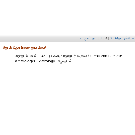
‹‹ முன்புறம்
1
2
3
தொடர்ச்சி ››
|
|
|
|
தேட‌ல் தொட‌ர்பான தகவ‌ல்க‌ள்:
ஜோதிடப் பாடம் – 33 - நீங்களும் ஜோதிடர் ஆகலாம்! - You can become
a Astrologer! - Astrology - ஜோதிடம்