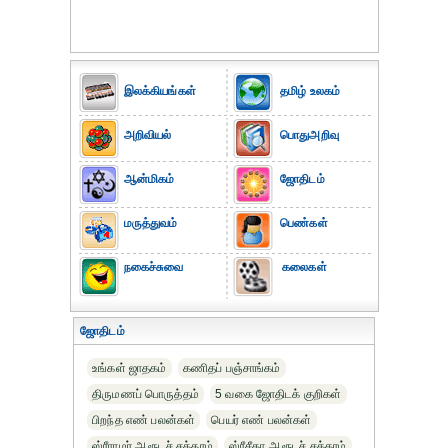
இலக்கியங்கள்
தமிழ் உலகம்
அறிவியல்
பொதுஅறிவு
ஆன்மிகம்
ஜோதிடம்
மருத்துவம்
பெண்கள்
நகைச்சுவை
கலைகள்
ஜோதிடம்
உங்கள் ஜாதகம்
கணிதப் பஞ்சாங்கம்
திருமணப் பொருத்தம்
5 வகை ஜோதிடக் குறிகள்
பிறந்த எண் பலன்கள்
பெயர் எண் பலன்கள்
ஸ்ரீராமர் ஆரூடச் சக்கரம்
ஸ்ரீசீதா ஆரூடச் சக்கரம்