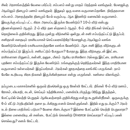
சிலர் அரசாங்கத்தில் வேலை பார்ப்பர். சம்பளம் என்று மாதம் பிறந்தால் வாங்குவர். மேஜைக்கு
அடியிலும் தினமும் பணம் வாங்குவர். இதுவும் ஒரு வகை வருமானம்தானே. நிரந்தரமான
சம்பளம். அதைத்தவிர தினமும் மேல் வரும்படி. ஆக இரண்டு வகையில் வருமானம்.
இவருக்கு எப்படிப் பட்ட கிரக அமைப்பு இருக்க வேண்டும்? 10-ம் வீடு என்பது
ஜீவனஸ்தானம் ஆகும். 2-ம் வீடு தன ஸ்தானம் ஆகும். 6-ம் வீடு நீங்கள் செய்யும்
தொழிலைக் குறிக்கிறது. இந்த மூன்று வீடுகளில் ஒன்றுடன் சனி சம்மந்தப்பட்டு இருப்பர்.
சனிதான் எதையும் ரகசியமாகச் செய்பவராயிற்றே! மேஜைக்கு அடியிலும் வாங்க
வேண்டுமென்றால் ரகசியமாகத்தானே வாங்க வேண்டும். ஆக சனி இந்த வீடுகளுடன்
சம்மந்தப்பட்டு இருப்பர். சனிமட்டும் போதுமா? போதாது. இந்த வீடுகளுடன் இரட்டை
ராசிகளான மிதுனம், கன்னி, தனுசு, மீனம் ஆகிய ராசிகளோ அல்லது இரட்டை ராசியான
புதனோ சம்மந்தப்பட்டு இருக்க வேண்டும். உங்களுக்குத் தெரிந்தவர்கள் இந்த மாதிரியான
வருமானம் உள்ளவர்கள் இருப்பார்கள். அவர்கள் ஜாதகத்தை வாங்கிப் பாருங்கள். நாம்
மேலே கூறியபடி கிரக நிலகள் இருக்கின்றனவா என்று பாருங்கள். உண்மை விளங்கும்.
நம்முடைய வாசகர்களில் ஒருவர் திடீரென்று ஒரு கேள்வி கேட்டார். நீங்கள் 6-ம் வீடு ரணம்,
ரோகம், வியாதி, கடன், செய்யும் உத்தியோகம், மனவியிடமிருந்து பிரிந்து இருத்தல்,
போட்டியில் வெற்றி பெறுதல் ஆகியவற்றைக் குறிக்கிறது என்று கூறுகின்றீர்கள். ஒருவருக்கு
6-ம் வீட்டு அதிபதியின் தசை நடக்கிறது எனக் கொள்ளுங்கள். இதில் எது நடக்கும்? அவர்
உடல் நிலை பாதிக்கப் படுமா? வேலை கிடைக்குமா? இல்லை போட்டியில் வெற்றி பெறுவாறா?
இல்லை மனைவியுடன் சண்டை போட்டுக் கொண்டு Divorce செய்வாறா? எப்படிப் பலன்
சொல்வது? எனக் கேட்டார்.