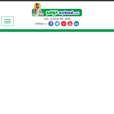
இலக்கியங்கள்
சனி, ஆகஸ்டு 08, 2026
பின்தொடர
தமிழ் உலகம்
அறிவியல்
பொதுஅறிவு
ஆன்மிகம்
ஜோதிடம்
மருத்துவம்
பெண்கள் பகுதி
நகைச்சுவை
கலையுலகம்