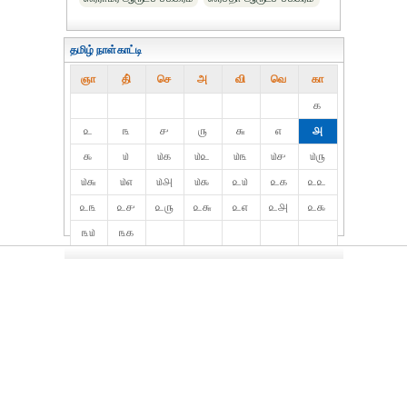
தமிழ் நாள்காட்டி
ஞா
தி்
செ
அ
வி
வெ
கா
௧
௨
௩
௪
௫
௬
௭
௮
௯
௰
௰௧
௰௨
௰௩
௰௪
௰௫
௰௬
௰௭
௰௮
௰௯
௨௰
௨௧
௨௨
௨௩
௨௪
௨௫
௨௬
௨௭
௨௮
௨௯
௩௰
௩௧