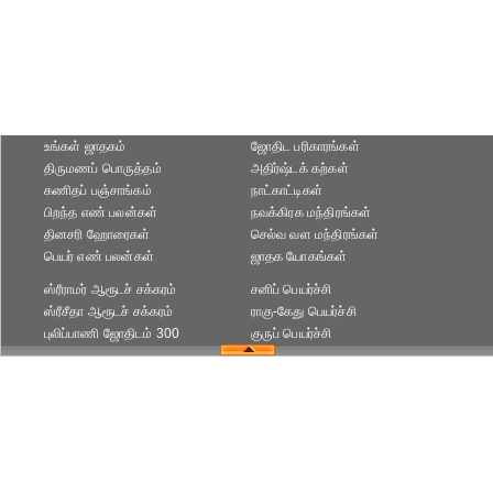
உங்கள் ஜாதகம்
ஜோதிட ப‌ரிகார‌ங்க‌ள்
திருமணப் பொருத்தம்
அதிர்ஷ்டக் கற்கள்
கணிதப் பஞ்சாங்கம்
நாட்காட்டிகள்
பிறந்த எண் பலன்கள்
நவக்கிரக மந்திரங்கள்
தினசரி ஹோரைகள்
செல்வ வள மந்திரங்கள்
பெயர் எண் பலன்கள்
ஜாதக யோகங்கள்
ஸ்ரீராமர் ஆரூடச் சக்கரம்
சனிப் பெயர்ச்சி
ஸ்ரீசீதா ஆரூடச் சக்கரம்
ராகு-கேது பெயர்ச்சி
புலிப்பாணி ஜோதிடம் 300
குருப் பெயர்ச்சி