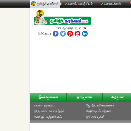
தமிழ்ச் சுரங்கம்
கலைக் களஞ்சியம்
வரைபடங்கள்
சனி, ஆகஸ்டு 08, 2026
பின்தொடர
இலக்கியங்கள்
தமிழ் உலகம்
அறிவியல்
உங்கள் ஜாதகம்
ஜோதிட ப‌ரிகார‌ங்க‌ள்
திருமணப் பொருத்தம்
அதிர்ஷ்டக் கற்கள்
கணிதப் பஞ்சாங்கம்
நாட்காட்டிகள்