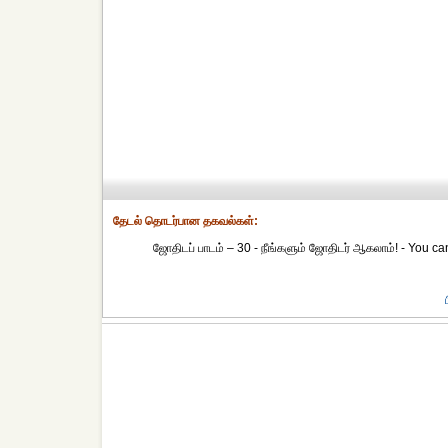
தேட‌ல் தொட‌ர்பான தகவ‌ல்க‌ள்:
ஜோதிடப் பாடம் – 30 - நீங்களும் ஜோதிடர் ஆகலாம்! - You ca