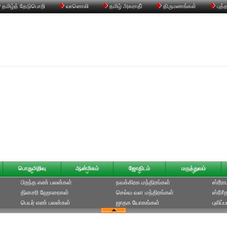
தமிழ்த் தேடுபொறி
வானொலி
தமிழ் அகராதி்
திருமணங்கள்
புத்
பொதுஅறிவு
ஆன்மிகம்
ஜோதிடம்
மருத்துவம்
பிறந்த எண் பலன்கள்
நவக்கிரக மந்திரங்கள்
ஸ்ரீர
தினசரி ஹோரைகள்
செல்வ வள மந்திரங்கள்
ஸ்ரீச
பெயர் எண் பலன்கள்
ஜாதக யோகங்கள்
புலிப