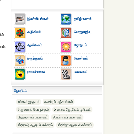
்
இலக்கியங்கள்
தமிழ் உலகம்
அறிவியல்
பொதுஅறிவு
ில்
ஆன்மிகம்
ஜோதிடம்
ாம்.
மருத்துவம்
பெண்கள்
நகைச்சுவை
கலைகள்
ஜோதிடம்
உங்கள் ஜாதகம்
கணிதப் பஞ்சாங்கம்
திருமணப் பொருத்தம்
5 வகை ஜோதிடக் குறிகள்
பிறந்த எண் பலன்கள்
பெயர் எண் பலன்கள்
ஸ்ரீராமர் ஆரூடச் சக்கரம்
ஸ்ரீசீதா ஆரூடச் சக்கரம்