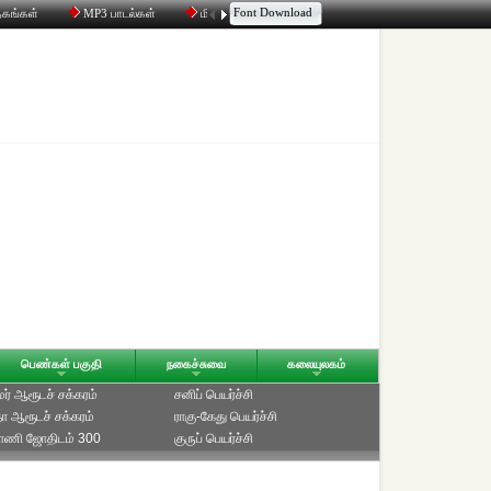
Font Download
தகங்கள்
MP3 பாடல்கள்
மின்னஞ்சல்
திரட்டி
உரையாடல்
பெண்கள் பகுதி
நகைச்சுவை
கலையுலகம்
ாமர் ஆரூடச் சக்கரம்
சனிப் பெயர்ச்சி
ீதா ஆரூடச் சக்கரம்
ராகு-கேது பெயர்ச்சி
்பாணி ஜோதிடம் 300
குருப் பெயர்ச்சி