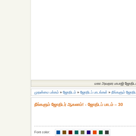
மகா அவதார பாபாஜி ஜோதிட
முதன்மை பக்கம்
»
ஜோதிடம்
»
ஜோதிடப் பாடங்கள்
»
நீங்களும் ஜோதி
நீங்களும் ஜோதிடர் ஆகலாம்! - ஜோதிடப் பாடம் – 30
Font color: