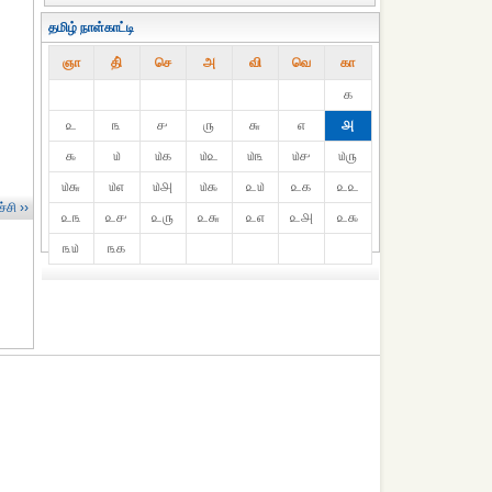
தமிழ் நாள்காட்டி
ஞா
தி்
செ
அ
வி
வெ
கா
௧
௨
௩
௪
௫
௬
௭
௮
௯
௰
௰௧
௰௨
௰௩
௰௪
௰௫
௰௬
௰௭
௰௮
௰௯
௨௰
௨௧
௨௨
்சி ››
௨௩
௨௪
௨௫
௨௬
௨௭
௨௮
௨௯
௩௰
௩௧