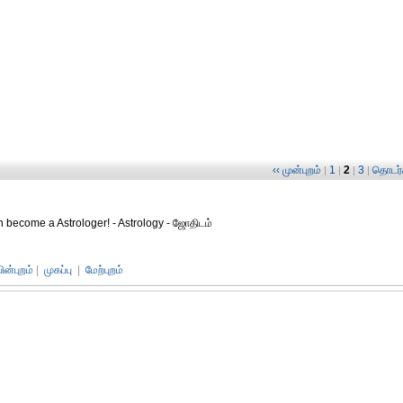
‹‹ முன்புறம்
1
2
3
தொடர்ச
|
|
|
|
n become a Astrologer! - Astrology - ஜோதிடம்
பின்புறம்
|
முகப்பு
|
மேற்புறம்