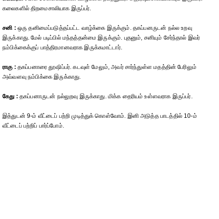
கலைகளில் திறமைசாலியாக இருப்பர்.
சனி :
ஒரு தனிமைப்படுத்தப்பட்ட வாழ்க்கை இருக்கும். தகப்பனருடன் நல்ல உறவு
இருக்காது. மேல் படிப்பில் மந்தத்தன்மை இருக்கும். புதனும், சனியும் சேர்ந்தால் இவர்
நம்பிக்கைக்குப் பாத்திரமானவராக இருக்கமாட்டார்.
ராகு :
தகப்பனாரை தூஷிப்பர். கடவுள் மேலும், அவர் சார்ந்துள்ள மதத்தின் பேரிலும்
அவ்வளவு நம்பிக்கை இருக்காது.
கேது :
தகப்பனாருடன் நல்லுறவு இருக்காது. மிக்க தைரியம் உள்ளவராக இருப்பர்.
இத்துடன் 9-ம் வீட்டைப் பற்றி முடித்துக் கொள்வோம். இனி அடுத்த பாடத்தில் 10-ம்
வீட்டைப் பற்றிப் பார்ப்போம்.