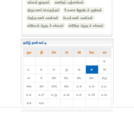
உங்கள் ஜாதகம்
கணிதப் பஞ்சாங்கம்
திருமணப் பொருத்தம்
5 வகை ஜோதிடக் குறிகள்
பிறந்த எண் பலன்கள்
பெயர் எண் பலன்கள்
ஸ்ரீராமர் ஆரூடச் சக்கரம்
ஸ்ரீசீதா ஆரூடச் சக்கரம்
தமிழ் நாள்காட்டி
ஞா
தி்
செ
அ
வி
வெ
கா
௧
௨
௩
௪
௫
௬
௭
௮
௯
௰
௰௧
௰௨
௰௩
௰௪
௰௫
௰௬
௰௭
௰௮
௰௯
௨௰
௨௧
௨௨
௨௩
௨௪
௨௫
௨௬
௨௭
௨௮
௨௯
௩௰
௩௧