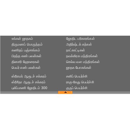
உங்கள் ஜாதகம்
ஜோதிட ப‌ரிகார‌ங்க‌ள்
திருமணப் பொருத்தம்
அதிர்ஷ்டக் கற்கள்
கணிதப் பஞ்சாங்கம்
நாட்காட்டிகள்
பிறந்த எண் பலன்கள்
நவக்கிரக மந்திரங்கள்
தினசரி ஹோரைகள்
செல்வ வள மந்திரங்கள்
பெயர் எண் பலன்கள்
ஜாதக யோகங்கள்
ஸ்ரீராமர் ஆரூடச் சக்கரம்
சனிப் பெயர்ச்சி
ஸ்ரீசீதா ஆரூடச் சக்கரம்
ராகு-கேது பெயர்ச்சி
புலிப்பாணி ஜோதிடம் 300
குருப் பெயர்ச்சி