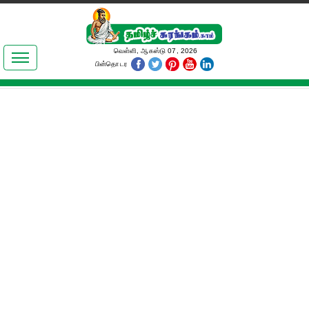
இலக்கியங்கள்
வெள்ளி, ஆகஸ்டு 07, 2026
பின்தொடர
தமிழ் உலகம்
அறிவியல்
பொதுஅறிவு
ஆன்மிகம்
ஜோதிடம்
மருத்துவம்
பெண்கள் பகுதி
நகைச்சுவை
கலையுலகம்