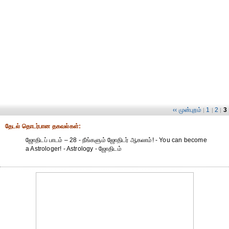
‹‹ முன்புறம்
1
2
3
|
|
|
தேட‌ல் தொட‌ர்பான தகவ‌ல்க‌ள்:
ஜோதிடப் பாடம் – 28 - நீங்களும் ஜோதிடர் ஆகலாம்! - You can become
a Astrologer! - Astrology - ஜோதிடம்