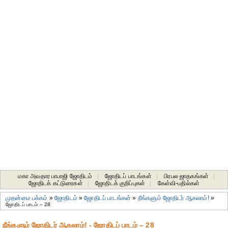
மகா அவதார பாபாஜி ஜோதிடம்
|
ஜோதிடப் பாடங்கள்
|
பிரபல ஜாதகங்கள்
|
ஜோதிடக் கட்டுரைகள்
|
ஜோதிடக் குறிப்புகள்
|
கேள்வி-பதில்கள்
முதன்மை பக்கம்
»
ஜோதிடம்
»
ஜோதிடப் பாடங்கள்
»
நீங்களும் ஜோதிடர் ஆகலாம்!
»
ஜோதிடப் பாடம் – 28
நீங்களும் ஜோதிடர் ஆகலாம்! - ஜோதிடப் பாடம் – 28