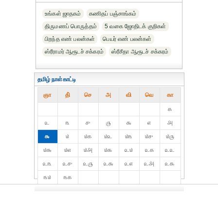
உங்கள் ஜாதகம்
கணிதப் பஞ்சாங்கம்
திருமணப் பொருத்தம்
5 வகை ஜோதிடக் குறிகள்
பிறந்த எண் பலன்கள்
பெயர் எண் பலன்கள்
ஸ்ரீராமர் ஆரூடச் சக்கரம்
ஸ்ரீசீதா ஆரூடச் சக்கரம்
தமிழ் நாள்காட்டி
ஞா
தி்
செ
அ
வி
வெ
கா
௧
௨
௩
௪
௫
௬
௭
௮
௯
௰
௰௧
௰௨
௰௩
௰௪
௰௫
௰௬
௰௭
௰௮
௰௯
௨௰
௨௧
௨௨
௨௩
௨௪
௨௫
௨௬
௨௭
௨௮
௨௯
௩௰
௩௧