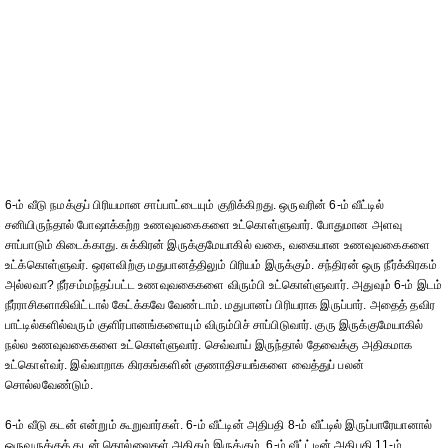
6-ம் வீடு நமக்குப் பிரியமான சாப்பாட்டையும் குறிக்கிறது. ஒருவரின் 6-ம் வீட்டில்
சனியிருந்தால் போஷாக்கற்ற உணவுவகைகளை உட்கொள்ளுவார். போதுமான அளவு
சாப்பாடும் கிடைக்காது. சுக்கிரன் இருக்குமேயாகில் வகை, வகையான உணவுவகைகளை
உட்க்கொள்ளுவர். ஒரளவிற்கு மதுபானத்திலும் பிரியம் இருக்கும். சந்திரன் ஒரு நீர்க்கிரகம்
அல்லவா? நீர்சம்மந்தப்பட்ட உணவுவகைகளை விரும்பி உட்கொள்ளுவார். அதுவும் 6-ம் இடம்
நீர்ராசிகளாகிவிட்டால் கேட்க்கவே வேண்டாம். மதுபானப் பிரியராக இருப்பார். அதைத் தவிர
பாட்டில்களில்வரும் குளிர்பானங்களையும் விரும்பிச் சாப்பிடுவார். குரு இருக்குமேயாகில்
நல்ல உணவுவகைகளை உட்கொள்ளுவார். செவ்வாய் இருந்தால் தேவைக்கு அதிகமாக
உட்கொள்வர். இவ்வாறாக கிரகங்களின் குணாதிசயங்களை வைத்துப் பலன்
சொல்லவேண்டும்.
6-ம் வீடு கடன் என்றும் கூறுவார்கள். 6-ம் வீட்டின் அதிபதி 8-ம் வீட்டில் இருப்பாரேயானால்
ஒருவருக்குக் கடன் தொல்லைகள் அதிகம் இருக்கும். 6-ம் வீட்ட்டின் அதிபதி 11-ம்