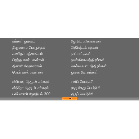
உங்கள் ஜாதகம்
ஜோதிட ப‌ரிகார‌ங்க‌ள்
திருமணப் பொருத்தம்
அதிர்ஷ்டக் கற்கள்
கணிதப் பஞ்சாங்கம்
நாட்காட்டிகள்
பிறந்த எண் பலன்கள்
நவக்கிரக மந்திரங்கள்
தினசரி ஹோரைகள்
செல்வ வள மந்திரங்கள்
பெயர் எண் பலன்கள்
ஜாதக யோகங்கள்
ஸ்ரீராமர் ஆரூடச் சக்கரம்
சனிப் பெயர்ச்சி
ஸ்ரீசீதா ஆரூடச் சக்கரம்
ராகு-கேது பெயர்ச்சி
புலிப்பாணி ஜோதிடம் 300
குருப் பெயர்ச்சி