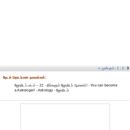
‹‹ முன்புறம்
1
2
3
|
|
|
தேட‌ல் தொட‌ர்பான தகவ‌ல்க‌ள்:
ஜோதிடப் பாடம் – 22 - நீங்களும் ஜோதிடர் ஆகலாம்! - You can become
a Astrologer! - Astrology - ஜோதிடம்