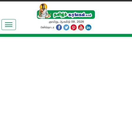
இலக்கியங்கள்
ஞாயிறு, ஆகஸ்டு 09, 2026
பின்தொடர
தமிழ் உலகம்
அறிவியல்
பொதுஅறிவு
ஆன்மிகம்
ஜோதிடம்
மருத்துவம்
பெண்கள் பகுதி
நகைச்சுவை
கலையுலகம்