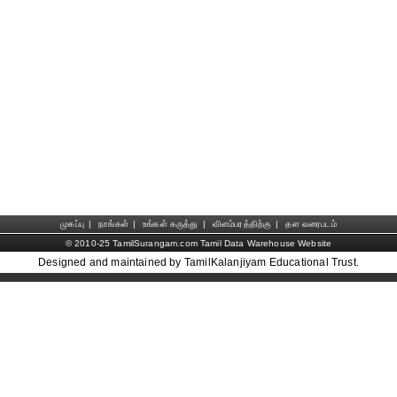
முகப்பு
|
நாங்கள்
|
உங்கள் கருத்து
|
விளம்பரத்திற்கு
|
தள வரைபடம்
© 2010-25 TamilSurangam.com Tamil Data Warehouse Website
Designed and maintained by TamilKalanjiyam Educational Trust.