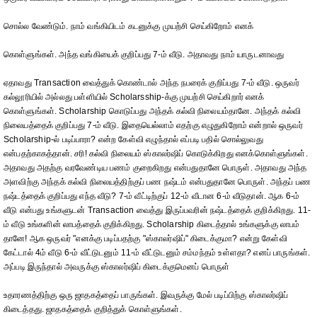
சொல்ல வேண்டும். நாம் வங்கியிடம் கடனுக்கு முயற்சி செய்கிறோம் எனக்
கொள்ளுங்கள். அந்த வங்கியைக் குறிப்பது 7-ம் வீடு. அதாவது நாம் யாருடனாவது
ஏதாவது Transaction வைத்துக் கொண்டால் அந்த நபரைக் குறிப்பது 7-ம் வீடு. ஒருவர்
கல்லூரியில் அல்லது பள்ளியில் Scholarsship-க்கு முயற்சி செய்கிறார் எனக்
கொள்ளுங்கள். Scholarship கொடுப்பது அந்தக் கல்வி நிலையம்தானே. அந்தக் கல்வி
நிலையத்தைக் குறிப்பது 7-ம் வீடு. இதையெல்லாம் எதற்கு எழுதுகிறோம் என்றால் ஒருவர்
Scholarship-ல் படிப்பாரா? என்ற கேள்வி எழுந்தால் எப்படி பதில் சொல்லுவது
என்பதற்காகத்தான். சரி! கல்வி நிலையம் ஸ்காலர்ஷிப் கொடுக்கிறது எனக்கொள்ளுங்கள்.
அதாவது அதற்கு வரவேண்டிய பணம் குறைகிறது என்பதுதானே பொருள். அதாவது அந்த
அளவிற்கு அந்தக் கல்வி நிலையத்திற்குப் பண நஷ்டம் என்பதுதானே பொருள். அந்தப் பண
நஷ்டத்தைக் குறிப்பது எந்த வீடு? 7-ம் வீட்டிற்குப் 12-ம் வீடான 6-ம் வீடுதான். ஆக 6-ம்
வீடு என்பது உங்களுடன் Transaction வைத்து இருப்பவரின் நஷ்டத்தைக் குறிக்கிறது. 11-
ம் வீடு உங்களின் லாபத்தைக் குறிக்கிறது. Scholarship கிடைத்தால் உங்களுக்கு லாபம்
தானே! ஆக ஒருவர் "எனக்கு படிப்பதற்கு "ஸ்காலர்ஷிப்" கிடைக்குமா? என்று கேள்வி
கேட்டால் 4ம் வீடு 6-ம் வீட்டுடனும் 11-ம் வீட்டுடனும் சம்மந்தம் உள்ளதா? எனப் பாருங்கள்.
அப்படி இருந்தால் அவருக்கு ஸ்காலர்ஷிப் கிடைக்குமெனப் பொருள்
உதாரணத்திற்கு ஒரு ஜாதகத்தைப் பாருங்கள். இவருக்கு மேல் படிப்பிற்கு ஸ்காலர்ஷிப்
கிடைத்தது. ஜாதகத்தைக் குறித்துக் கொள்ளுங்கள்.