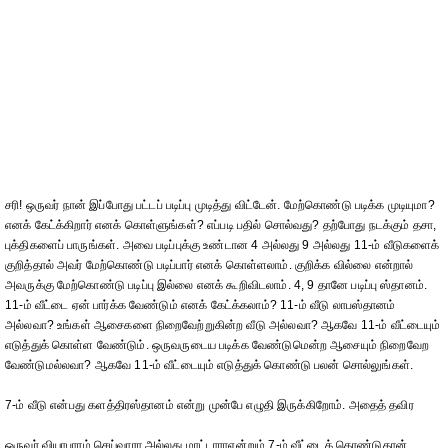
சரி! ஒருவர் நான் இப்போது பட்டப் படிப்பு முடித்து விட்டேன். மேற்கொண்டு படிக்க முடியுமா?
எனக் கேட்க்கிறார் எனக் கொள்ளுங்கள்? எப்படி பதில் சொல்வது? தற்போது நடக்கும் தசா,
புக்திகளைப் பாருங்கள். அவை படிப்புக்கு உண்டான 4 அல்லது 9 அல்லது 11-ம் வீடுகளைக்
குறித்தால் அவர் மேற்கொண்டு படிப்பார் எனக் கொள்ளலாம். குறிக்க வில்லை என்றால்
அவருக்கு மேற்கொண்டு படிப்பு இல்லை எனக் கூறிவிடலாம். 4, 9 தானே படிப்பு ஸ்தானம்.
11-ம் வீட்டை ஏன் பார்க்க வேண்டும் எனக் கேட்க்கலாம்? 11-ம் வீடு லாபஸ்தானம்
அல்லவா? உங்கள் ஆசைகளை நிறைவேற்றுகின்ற வீடு அல்லவா? ஆகவே 11-ம் வீட்டையும்
எடுத்துக் கொள்ள வேண்டும். ஒருவருடைய படிக்க வேண்டுமென்ற ஆசையும் நிறைவேற
வேண்டுமல்லவா? ஆகவே 11-ம் வீட்டையும் எடுத்துக் கொண்டு பலன் சொல்லுங்கள்.
7-ம் வீடு என்பது களத்திரஸ்தானம் என்று முன்பே எழுதி இருக்கிறோம். அதைத் தவிர
ஒருவர் வியாபாரம் செய்வாரா அல்லது மாட்டாராஎன்றும் 7-ம் வீட்டைக் கொண்டுதான்