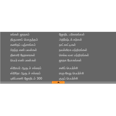
உங்கள் ஜாதகம்
ஜோதிட ப‌ரிகார‌ங்க‌ள்
திருமணப் பொருத்தம்
அதிர்ஷ்டக் கற்கள்
கணிதப் பஞ்சாங்கம்
நாட்காட்டிகள்
பிறந்த எண் பலன்கள்
நவக்கிரக மந்திரங்கள்
தினசரி ஹோரைகள்
செல்வ வள மந்திரங்கள்
பெயர் எண் பலன்கள்
ஜாதக யோகங்கள்
ஸ்ரீராமர் ஆரூடச் சக்கரம்
சனிப் பெயர்ச்சி
ஸ்ரீசீதா ஆரூடச் சக்கரம்
ராகு-கேது பெயர்ச்சி
புலிப்பாணி ஜோதிடம் 300
குருப் பெயர்ச்சி