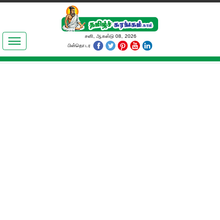
இலக்கியங்கள்
சனி, ஆகஸ்டு 08, 2026
பின்தொடர
தமிழ் உலகம்
அறிவியல்
பொதுஅறிவு
ஆன்மிகம்
ஜோதிடம்
மருத்துவம்
பெண்கள் பகுதி
நகைச்சுவை
கலையுலகம்