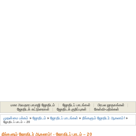
மகா அவதார பாபாஜி ஜோதிடம்
|
ஜோதிடப் பாடங்கள்
|
பிரபல ஜாதகங்கள்
|
ஜோதிடக் கட்டுரைகள்
|
ஜோதிடக் குறிப்புகள்
|
கேள்வி-பதில்கள்
முதன்மை பக்கம்
»
ஜோதிடம்
»
ஜோதிடப் பாடங்கள்
»
நீங்களும் ஜோதிடர் ஆகலாம்!
»
ஜோதிடப் பாடம் – 20
நீங்களும் ஜோதிடர் ஆகலாம்! - ஜோதிடப் பாடம் – 20