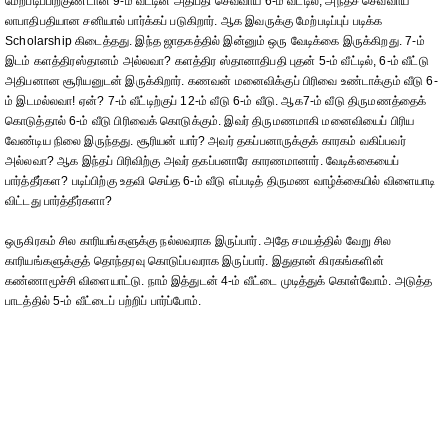
மேற்படிப்பிற்குண்டான 9-ம் வீட்டின் அதிபதி செவ்வாய் 6-ம் வீட்டில்; அந்தச் செவ்வாய்
லாபாதிபதியான சனியால் பார்க்கப் படுகிறார். ஆக இவருக்கு மேற்படிப்புப் படிக்க
Scholarship கிடைத்தது. இந்த ஜாதகத்தில் இன்னும் ஒரு வேடிக்கை இருக்கிறது. 7-ம்
இடம் களத்திரஸ்தானம் அல்லவா? களத்திர ஸ்தானாதிபதி புதன் 5-ம் வீட்டில், 6-ம் வீட்டு
அதிபனான சூரியனுடன் இருக்கிறார். கணவன் மனைவிக்குப் பிரிவை உண்டாக்கும் வீடு 6-
ம் இடமல்லவா! ஏன்? 7-ம் வீட்டிற்குப் 12-ம் வீடு 6-ம் வீடு. ஆக7-ம் வீடு திருமணத்தைக்
கொடுத்தால் 6-ம் வீடு பிரிவைக் கொடுக்கும். இவர் திருமணமாகி மனைவியைப் பிரிய
வேண்டிய நிலை இருந்தது. சூரியன் யார்? அவர் தகப்பனாருக்குக் காரகம் வகிப்பவர்
அல்லவா? ஆக இந்தப் பிரிவிற்கு அவர் தகப்பனாரே காரணமானார். வேடிக்கையைப்
பார்த்தீர்கள? படிப்பிற்கு உதவி செய்த 6-ம் வீடு எப்படித் திருமண வாழ்க்கையில் விளையாடி
விட்டது பார்த்தீர்களா?
ஒருகிரகம் சில காரியங்களுக்கு நல்லவராக இருப்பார். அதே சமயத்தில் வேறு சில
காரியங்களுக்குத் தொந்தரவு கொடுப்பவராக இருப்பார். இதுதான் கிரகங்களின்
கண்ணாமூச்சி விளையாட்டு. நாம் இத்துடன் 4-ம் வீட்டை முடித்துக் கொள்வோம். அடுத்த
பாடத்தில் 5-ம் வீட்டைப் பற்றிப் பார்ப்போம்.