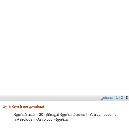
‹‹ முன்புறம்
1
2
3
|
|
|
தேட‌ல் தொட‌ர்பான தகவ‌ல்க‌ள்:
ஜோதிடப் பாடம் – 20 - நீங்களும் ஜோதிடர் ஆகலாம்! - You can become
a Astrologer! - Astrology - ஜோதிடம்