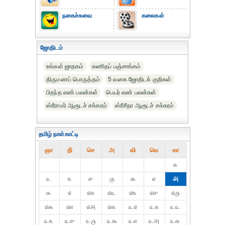
நகைச்சுவை
கலைகள்
ஜோதிடம்
உங்கள் ஜாதகம்
கணிதப் பஞ்சாங்கம்
திருமணப் பொருத்தம்
5 வகை ஜோதிடக் குறிகள்
பிறந்த எண் பலன்கள்
பெயர் எண் பலன்கள்
ஸ்ரீராமர் ஆரூடச் சக்கரம்
ஸ்ரீசீதா ஆரூடச் சக்கரம்
தமிழ் நாள்காட்டி
ஞா
தி்
செ
அ
வி
வெ
கா
௧
௨
௩
௪
௫
௬
௭
௮
௯
௰
௰௧
௰௨
௰௩
௰௪
௰௫
௰௬
௰௭
௰௮
௰௯
௨௰
௨௧
௨௨
௨௩
௨௪
௨௫
௨௬
௨௭
௨௮
௨௯