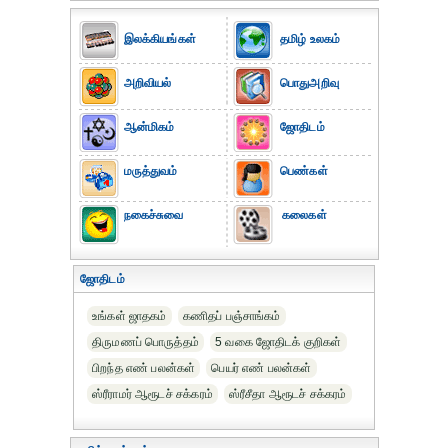
இலக்கியங்கள்
தமிழ் உலகம்
அறிவியல்
பொதுஅறிவு
ஆன்மிகம்
ஜோதிடம்
மருத்துவம்
பெண்கள்
நகைச்சுவை
கலைகள்
ஜோதிடம்
உங்கள் ஜாதகம்
கணிதப் பஞ்சாங்கம்
திருமணப் பொருத்தம்
5 வகை ஜோதிடக் குறிகள்
பிறந்த எண் பலன்கள்
பெயர் எண் பலன்கள்
ஸ்ரீராமர் ஆரூடச் சக்கரம்
ஸ்ரீசீதா ஆரூடச் சக்கரம்