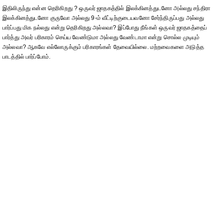
இதிலிருந்து என்ன தெரிகிறது ? ஒருவர் ஜாதகத்தில் இலக்கினத்துடனோ அல்லது சந்திரா
இலக்கினத்துடனோ குருவோ அல்லது 9-ம் வீட்டிற்குடையவனோ சேர்ந்திருப்பது அல்லது
பார்ப்பது மிக நல்லது என்று தெரிகிறது அல்லவா? இப்போது நீங்கள் ஒருவர் ஜாதகத்தைப்
பார்த்து அவர் பரிகாரம் செய்ய வேண்டுமா அல்லது வேண்டாமா என்று சொல்ல முடியும்
அல்லவா? ஆகவே எல்லோருக்கும் பரிகாரங்கள் தேவையில்லை. மற்றவைகளை அடுத்த
பாடத்தில் பார்ப்போம்.