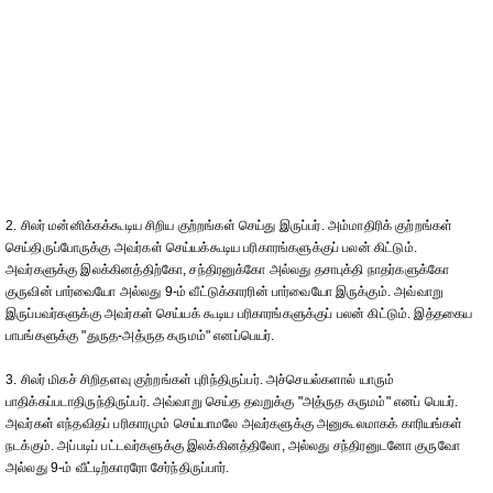
2. சிலர் மன்னிக்கக்கூடிய சிறிய குற்றங்கள் செய்து இருப்பர். அம்மாதிரிக் குற்றங்கள்
செய்திருப்போருக்கு அவர்கள் செய்யக்கூடிய பரிகாரங்களுக்குப் பலன் கிட்டும்.
அவர்களுக்கு இலக்கினத்திற்கோ, சந்திரனுக்கோ அல்லது தசாபுக்தி நாதர்களுக்கோ
குருவின் பார்வையோ அல்லது 9-ம் வீட்டுக்காரரின் பார்வையோ இருக்கும். அவ்வாறு
இருப்பவர்களுக்கு அவர்கள் செய்யக் கூடிய பரிகாரங்களுக்குப் பலன் கிட்டும். இத்தகைய
பாபங்களுக்கு "துருத-அத்ருத கருமம்" எனப்பெயர்.
3. சிலர் மிகச் சிறிதளவு குற்றங்கள் புரிந்திருப்பர். அச்செயல்களால் யாரும்
பாதிக்கப்படாதிருந்திருப்பர். அவ்வாறு செய்த தவறுக்கு "அத்ருத கருமம்" எனப் பெயர்.
அவர்கள் எந்தவிதப் பரிகாரமும் செய்யாமலே அவர்களுக்கு அனுகூலமாகக் காரியங்கள்
நடக்கும். அப்படிப் பட்டவர்களுக்கு இலக்கினத்திலோ, அல்லது சந்திரனுடனோ குருவோ
அல்லது 9-ம் வீட்டிற்காரரோ சேர்ந்திருப்பார்.