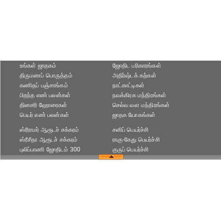
உங்கள் ஜாதகம்
ஜோதிட ப‌ரிகார‌ங்க‌ள்
திருமணப் பொருத்தம்
அதிர்ஷ்டக் கற்கள்
கணிதப் பஞ்சாங்கம்
நாட்காட்டிகள்
பிறந்த எண் பலன்கள்
நவக்கிரக மந்திரங்கள்
தினசரி ஹோரைகள்
செல்வ வள மந்திரங்கள்
பெயர் எண் பலன்கள்
ஜாதக யோகங்கள்
ஸ்ரீராமர் ஆரூடச் சக்கரம்
சனிப் பெயர்ச்சி
ஸ்ரீசீதா ஆரூடச் சக்கரம்
ராகு-கேது பெயர்ச்சி
புலிப்பாணி ஜோதிடம் 300
குருப் பெயர்ச்சி