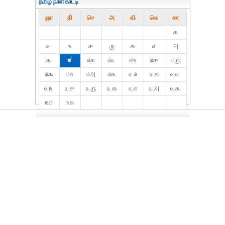
தமிழ் நாள்காட்டி
ஞா
தி்
செ
அ
வி
வெ
கா
௧
௨
௩
௪
௫
௬
௭
௮
௯
௰
௰௧
௰௨
௰௩
௰௪
௰௫
௰௬
௰௭
௰௮
௰௯
௨௰
௨௧
௨௨
௨௩
௨௪
௨௫
௨௬
௨௭
௨௮
௨௯
௩௰
௩௧