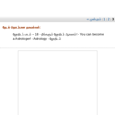
‹‹ முன்புறம்
1
2
3
|
|
|
தேட‌ல் தொட‌ர்பான தகவ‌ல்க‌ள்:
ஜோதிடப் பாடம் – 18 - நீங்களும் ஜோதிடர் ஆகலாம்! - You can become
a Astrologer! - Astrology - ஜோதிடம்