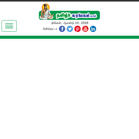
இலக்கியங்கள்
திங்கள், ஆகஸ்டு 10, 2026
பின்தொடர
தமிழ் உலகம்
அறிவியல்
பொதுஅறிவு
ஆன்மிகம்
ஜோதிடம்
மருத்துவம்
பெண்கள் பகுதி
நகைச்சுவை
கலையுலகம்