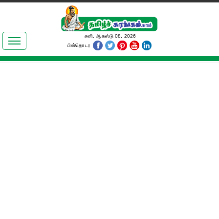
இலக்கியங்கள்
சனி, ஆகஸ்டு 08, 2026
பின்தொடர
தமிழ் உலகம்
அறிவியல்
பொதுஅறிவு
ஆன்மிகம்
ஜோதிடம்
மருத்துவம்
பெண்கள் பகுதி
நகைச்சுவை
கலையுலகம்