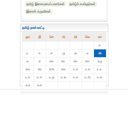
தமிழ் இசையமைப்பாளர்கள்
தமிழ்க் கவிஞர்கள்
இசைக் கருவிகள்
தமிழ் நாள்காட்டி
ஞா
தி்
செ
அ
வி
வெ
கா
௧
௨
௩
௪
௫
௬
௭
௮
௯
௰
௰௧
௰௨
௰௩
௰௪
௰௫
௰௬
௰௭
௰௮
௰௯
௨௰
௨௧
௨௨
௨௩
௨௪
௨௫
௨௬
௨௭
௨௮
௨௯
௩௰
௩௧