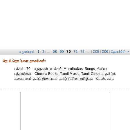
‹‹ முன்புறம்
1
2
68
69
70
71
72
205
206
தொடர்ச்சி ››
|
|
| ... |
|
|
|
|
| ... |
|
|
தேட‌ல் தொட‌ர்பான தகவ‌ல்க‌ள்:
பக்கம் - 70 - மருதகாசி பாடல்கள், Maruthakasi Songs, சினிமா
புத்தகங்கள் - Cinema Books, Tamil Music, Tamil Cinema, தமிழ்க்
கலையுலகம், தமிழ் திரைப்படம், தமிழ் சினிமா, தமிழிசை - பெண், வச்சு