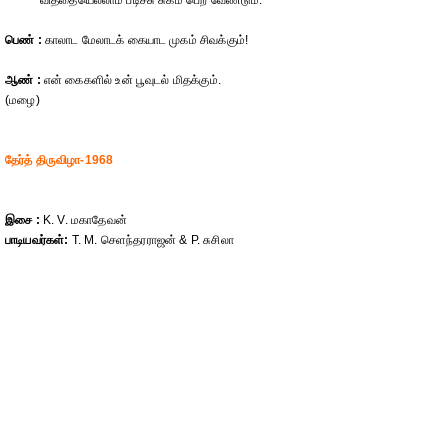
வித்தையெல்லாம் படிச்சு சுகம் பெற வேண்டும்.
பெண் :
காலாட மேலாடக் கையாட முகம் சிவக்கும்!
ஆண் :
என் கைகளில் உன் பூவுடல் மிதக்கும்.
(மழை)
தேர்த் திருவிழா-1968
இசை :
K. V. மகாதேவன்
பாடியவர்கள்:
T. M. செளந்தரராஜன் & P. சுசிலா