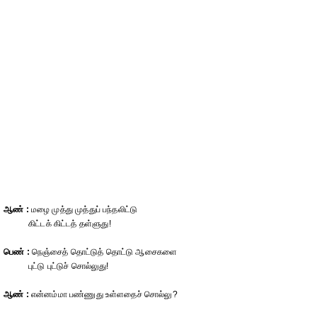
ஆண் :
மழை முத்து முத்துப் பந்தலிட்டு
கிட்டக் கிட்டத் தள்ளுது!
பெண் :
நெஞ்சைத் தொட்டுத் தொட்டு ஆசைகளை
புட்டு புட்டுச் சொல்லுது!
ஆண் :
என்னம்மா பண்ணுது உள்ளதைச் சொல்லு?