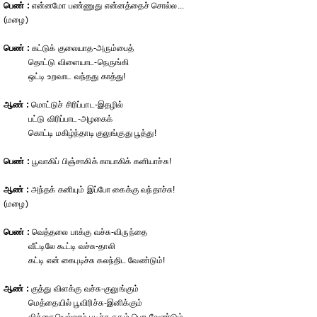
பெண் :
என்னமோ பண்ணுது என்னத்தைச் சொல்ல...
(மழை)
பெண் :
கட்டுக் குலையாத-அரும்பைத்
தொட்டு விளையாட-நெருங்கி
ஒட்டி உறவாட வந்தது காத்து!
ஆண் :
மொட்டுச் சிரிப்பாட-இதழில்
பட்டு விரிப்பாட-அழகைக்
கொட்டி மகிழ்ந்தாடி குலுங்குது பூத்து!
பெண் :
பூவாகிப் பிஞ்சாகிக் காயாகிக் கனியாச்சு!
ஆண் :
அந்தக் கனியும் இப்போ கைக்கு வந்தாச்சு!
(மழை)
பெண் :
வெத்தலை பாக்கு வச்சு-விருந்தை
வீட்டிலே கூட்டி வச்சு-தாலி
கட்டி என் கைபுடிச்சு கலந்திட வேண்டும்!
ஆண் :
குத்து விளக்கு வச்சு-குலுங்கும்
மெத்தையில் பூவிரிச்சு-இனிக்கும்