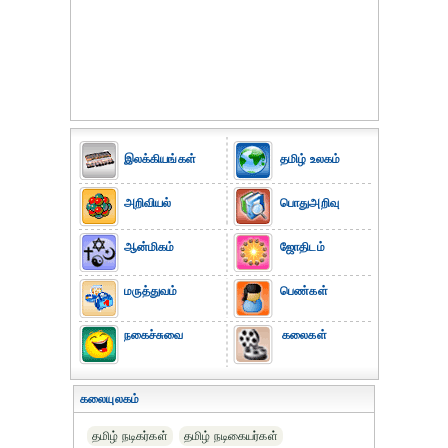
இலக்கியங்கள்
தமிழ் உலகம்
அறிவியல்
பொதுஅறிவு
ஆன்மிகம்
ஜோதிடம்
மருத்துவம்
பெண்கள்
நகைச்சுவை
கலைகள்
கலையுலகம்
தமிழ் நடிகர்கள்
தமிழ் நடிகையர்கள்