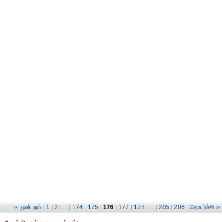
‹‹ முன்புறம்
1
2
174
175
176
177
178
205
206
தொடர்ச்சி ››
|
|
| ... |
|
|
|
|
| ... |
|
|