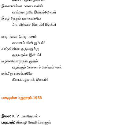
கிடைப்பதல்ல இன்பம்!
இணையில்லா மனையாளின்
வாய்மொழியே இன்பம்!-அவள்
இதழ் சிந்தும் புன்னகையே
அளவில்லாத இன்பம்! (இன்ப)
மாடி மனை கோடி பணம்
வாகனம் வீண் ஜம்பம்!
வாழ்வினிலே ஒருவனுக்கு
தருவதல்ல இன்பம்!
மழலைமொழி வாயமுதம்
வழங்கும் பிள்ளைச் செல்வம்!-உன்
மார்மீது உதைப்பதிலே
கிடைப்பதுதான் இன்பம்!
மனமுள்ள மறுதாரம்-1958
இசை:
K. V. மகாதேவன் -
பாடியவர்:
சீர்காழி கோவிந்தராஜன்