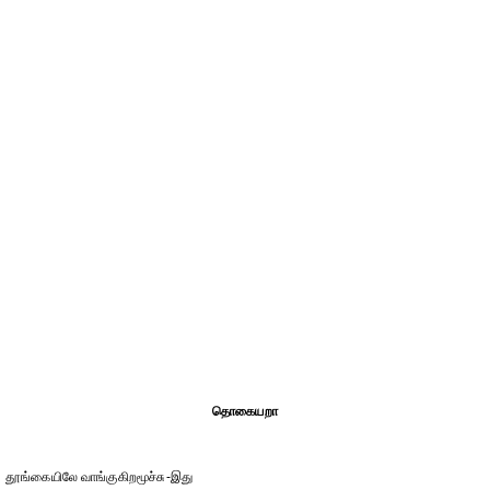
தொகையறா
தூங்கையிலே வாங்குகிறமூச்சு-இது