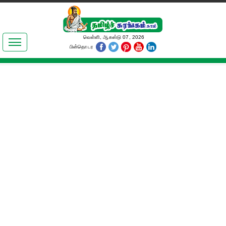
இலக்கியங்கள்
வெள்ளி, ஆகஸ்டு 07, 2026
பின்தொடர
தமிழ் உலகம்
அறிவியல்
பொதுஅறிவு
ஆன்மிகம்
ஜோதிடம்
மருத்துவம்
பெண்கள் பகுதி
நகைச்சுவை
கலையுலகம்