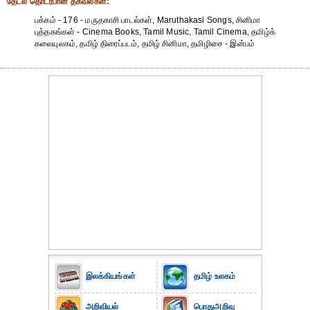
தேட‌ல் தொட‌ர்பான தகவ‌ல்க‌ள்:
பக்கம் - 176 - மருதகாசி பாடல்கள், Maruthakasi Songs, சினிமா
புத்தகங்கள் - Cinema Books, Tamil Music, Tamil Cinema, தமிழ்க்
கலையுலகம், தமிழ் திரைப்படம், தமிழ் சினிமா, தமிழிசை - இன்பம்
இலக்கியங்கள்
தமிழ் உலகம்
அறிவியல்
பொதுஅறிவு