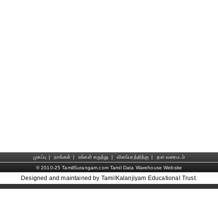
முகப்பு
|
நாங்கள்
|
உங்கள் கருத்து
|
விளம்பரத்திற்கு
|
தள வரைபடம்
© 2010-25 TamilSurangam.com Tamil Data Warehouse Website
Designed and maintained by TamilKalanjiyam Educational Trust.