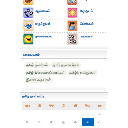
ஆன்மிகம்
ஜோதிடம்
மருத்துவம்
பெண்கள்
நகைச்சுவை
கலைகள்
கலையுலகம்
தமிழ் நடிகர்கள்
தமிழ் நடிகையர்கள்
தமிழ் இசையமைப்பாளர்கள்
தமிழ்க் கவிஞர்கள்
இசைக் கருவிகள்
தமிழ் நாள்காட்டி
ஞா
தி்
செ
அ
வி
வெ
கா
௧
௨
௩
௪
௫
௬
௭
௮