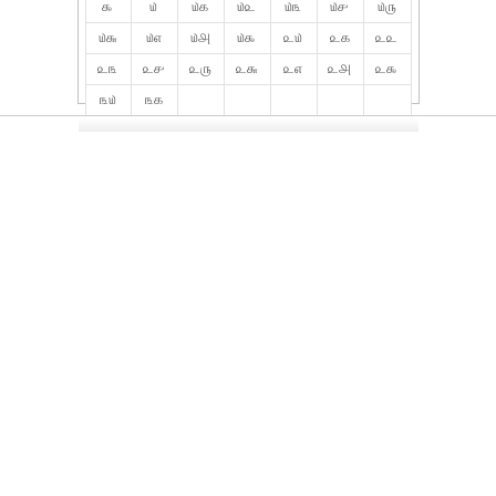
௯
௰
௰௧
௰௨
௰௩
௰௪
௰௫
௰௬
௰௭
௰௮
௰௯
௨௰
௨௧
௨௨
௨௩
௨௪
௨௫
௨௬
௨௭
௨௮
௨௯
௩௰
௩௧