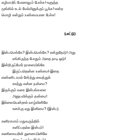
சுழிமாறிப் போனாலும் போச்சு!-உளுத்த
மூங்கில் உடல் மேல்மினுக்குப் பூக்சு!-என்ற
மொழி என்றும் உண்மையான பேச்சு!
(பாட்டு)
இன்பமெங்கே? இன்பமெங்கே? என்றுதேடு!-அது
எங்கிருந்த போதும் அதை நாடி ஒடு!
இன்றிருப்போர் நாளையிங்கே
இருப்பதென்ன உண்மைl-இதை
எண்ணிடாமல் சேர்த்து வைத்துக்
காத்து என்ன நன்மை?
இருக்கும் வரை இன்பங்களை
அனுபவிக்கும் தன்மை!
இல்லையென்றால் வாழ்வினிலே
உனக்கு ஏது இனிமை? (இன்ப).
கனிரசமாம் மதுவருந்திக்
களிப்பதல்ல இன்பம்!
கணிகையரின் துணையினிலே