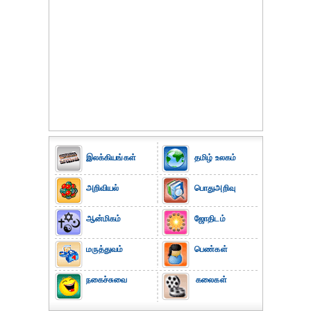
இலக்கியங்கள்
தமிழ் உலகம்
அறிவியல்
பொதுஅறிவு
ஆன்மிகம்
ஜோதிடம்
மருத்துவம்
பெண்கள்
நகைச்சுவை
கலைகள்