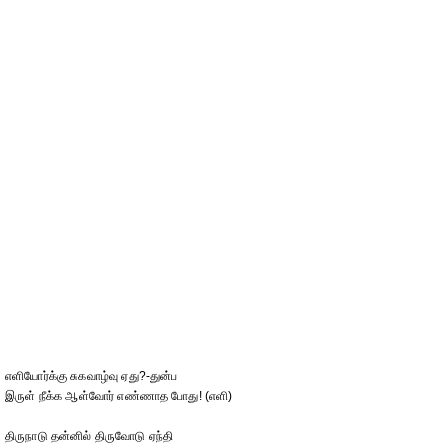
எளியோர்க்கு சுகவாழ்வு ஏது?-துன்ப
இருள் நீக்க ஆள்வோர் எண்ணாத போது! (எளி)
திருநாடு தன்னில் திருவோடு ஏந்தி