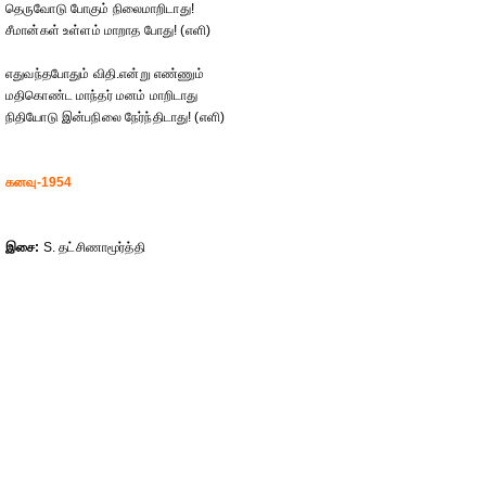
தெருவோடு போகும் நிலைமாறிடாது!
சீமான்கள் உள்ளம் மாறாத போது! (எளி)
எதுவந்தபோதும் விதி.என்று எண்ணும்
மதிகொண்ட மாந்தர் மனம் மாறிடாது
நிதியோடு இன்பநிலை நேர்ந்திடாது! (எளி)
கனவு-1954
இசை:
S. தட்சிணாமூர்த்தி