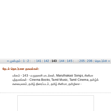
‹‹ முன்புறம்
1
2
141
142
143
144
145
205
206
தொடர்ச்சி ››
|
|
| ... |
|
|
|
|
| ... |
|
|
தேட‌ல் தொட‌ர்பான தகவ‌ல்க‌ள்:
பக்கம் - 143 - மருதகாசி பாடல்கள், Maruthakasi Songs, சினிமா
புத்தகங்கள் - Cinema Books, Tamil Music, Tamil Cinema, தமிழ்க்
கலையுலகம், தமிழ் திரைப்படம், தமிழ் சினிமா, தமிழிசை -