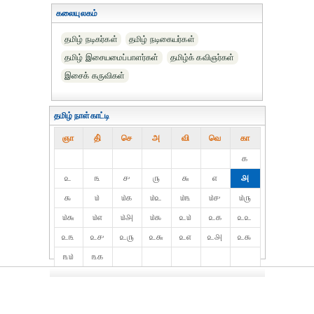
கலையுலகம்
தமிழ் நடிகர்கள்
தமிழ் நடிகையர்கள்
தமிழ் இசையமைப்பாளர்கள்
தமிழ்க் கவிஞர்கள்
இசைக் கருவிகள்
தமிழ் நாள்காட்டி
ஞா
தி்
செ
அ
வி
வெ
கா
௧
௨
௩
௪
௫
௬
௭
௮
௯
௰
௰௧
௰௨
௰௩
௰௪
௰௫
௰௬
௰௭
௰௮
௰௯
௨௰
௨௧
௨௨
௨௩
௨௪
௨௫
௨௬
௨௭
௨௮
௨௯
௩௰
௩௧