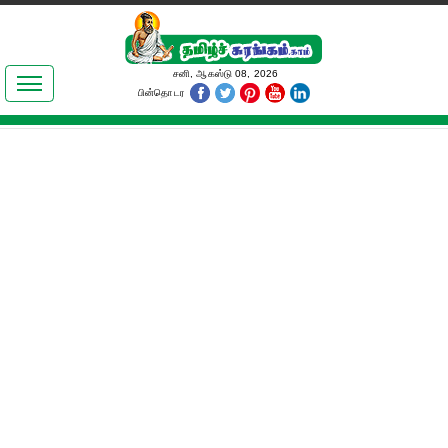
இலக்கியங்கள்
சனி, ஆகஸ்டு 08, 2026
பின்தொடர
தமிழ் உலகம்
அறிவியல்
பொதுஅறிவு
ஆன்மிகம்
ஜோதிடம்
மருத்துவம்
பெண்கள் பகுதி
நகைச்சுவை
கலையுலகம்