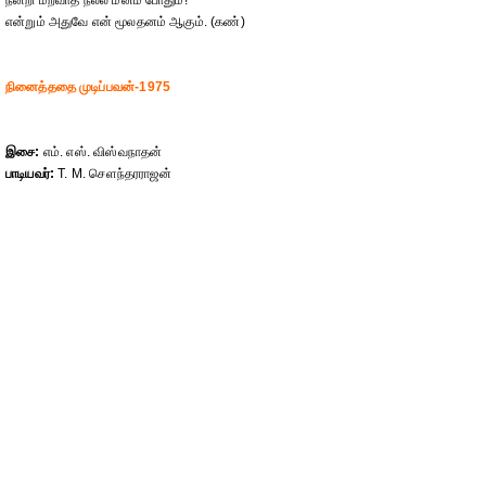
நன்றி மறவாத நல்ல மனம் போதும்!
என்றும் அதுவே என் மூலதனம் ஆகும். (கண்)
நினைத்ததை முடிப்பவன்-1975
இசை:
எம். எஸ். விஸ்வநாதன்
பாடியவர்:
T. M. செளந்தரராஜன்