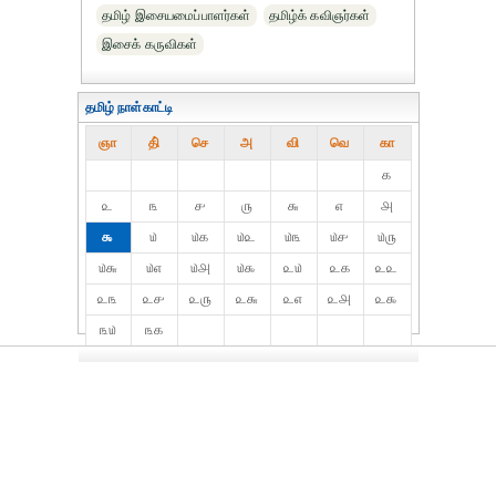
தமிழ் இசையமைப்பாளர்கள்
தமிழ்க் கவிஞர்கள்
இசைக் கருவிகள்
தமிழ் நாள்காட்டி
ஞா
தி்
செ
அ
வி
வெ
கா
௧
௨
௩
௪
௫
௬
௭
௮
௯
௰
௰௧
௰௨
௰௩
௰௪
௰௫
௰௬
௰௭
௰௮
௰௯
௨௰
௨௧
௨௨
௨௩
௨௪
௨௫
௨௬
௨௭
௨௮
௨௯
௩௰
௩௧