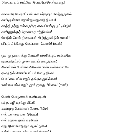
அடையாளம் காட்டும்! பொய்யே சொல்லாதது!
காவலரே வேஷமிட்டால் கள்வர்களும் வேற்றுருவில்
கண்முன்னே தோன்றுவது சாத்தியமே!
காத்திருந்து கள்வருக்கு கை விலங்கு பூட்டிவிடும்
கண்ணுக்குத் தோணாத சத்தியமே!
போடும் பொய் திரையைக் கிழித்து விடும் காலம்!
புரியும் அப்போது மெய்யான கோலம்! (கண்)
ஒம் முருகா என்று சொல்லி உச்சரிக்கும் சாமிகளே
உருத்திராட்சப் பூனைகளாய் வாழுறிங்க:
சீமான்கள் போர்வையிலே சாமான்ய மக்களையே
ஏமாற்றிக் கொண்டாட்டம் போடுறீங்க!
பொய்மை எப்போதும் ஓங்குவதுமில்லை!
உண்மை எப்போதும் தூங்குவது மில்லை! (கண்)
பொன் பொருளைக் கண்டவுடன்
வந்த வழி மறந்து விட்டு
கண்மூடி போகிறவர் போகட்டுமே!
என் மனதை நானறிவேன்!
என் உறவை நான் மறவேன்
எது ஆன போதிலும் ஆகட்டுமே!