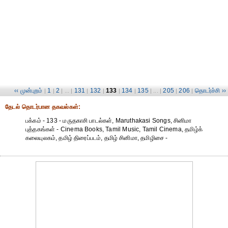
‹‹ முன்புறம்
1
2
131
132
133
134
135
205
206
தொடர்ச்சி ››
|
|
| ... |
|
|
|
|
| ... |
|
|
தேட‌ல் தொட‌ர்பான தகவ‌ல்க‌ள்:
பக்கம் - 133 - மருதகாசி பாடல்கள், Maruthakasi Songs, சினிமா
புத்தகங்கள் - Cinema Books, Tamil Music, Tamil Cinema, தமிழ்க்
கலையுலகம், தமிழ் திரைப்படம், தமிழ் சினிமா, தமிழிசை -