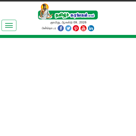
இலக்கியங்கள்
ஞாயிறு, ஆகஸ்டு 09, 2026
பின்தொடர
தமிழ் உலகம்
அறிவியல்
பொதுஅறிவு
ஆன்மிகம்
ஜோதிடம்
மருத்துவம்
பெண்கள் பகுதி
நகைச்சுவை
கலையுலகம்