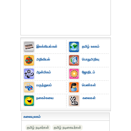
இலக்கியங்கள்
தமிழ் உலகம்
அறிவியல்
பொதுஅறிவு
ஆன்மிகம்
ஜோதிடம்
மருத்துவம்
பெண்கள்
நகைச்சுவை
கலைகள்
கலையுலகம்
தமிழ் நடிகர்கள்
தமிழ் நடிகையர்கள்