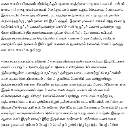
சைவ சமயம் உயிர்களைப் பற்றியிருக்கும் ஆணவ மலத்தினை சகஜ மலம் எனவும், கன்மம்,
மாயை என்ற இரு மலங்களையும் ஆகந்துக மலம் எனக் கூறும். இத்தகைய ஆணவமலம்
இயற்கையில் அனைத்து உயிர்களிடமும் பற்றியுள்ள நிலையில் உள்ளதாலும் உயிர்களின்
அறிவாற்றலுக்கு முதல் தளையாக இருப்பதாலும், இதனை மூலமலம் எனவும் அது எவ்வாறு
நெல்லில் உமி ஒட்டிக் கொண்டுள்ளதோ செம்பில் களிம்பு ஒட்டிக் கொண்டுள்ளதோ அது
போல உயிர்களிடத்தில் காலங்காலமாக ஒட்டிக் கொண்டுள்ளதோ எனவும் உயிர்கள்
இத்தகைய மலங்களுடன் தொடர்பு கொள்வதன் மூலமாக அதன் அறிவும், சக்தியும்
குறைக்கப்படும் நிலையில் இன்ப துன்பங்களை அனுபவிக்கும் நிலையில் காணப்படுகிறது
என சைவ சமயம் கூறுகிறது.
சைவ சமய கருத்துப்படி உயிர்கள் அனைத்து விதமான நற்செயல்களுக்கும் இருப்பிடமாகக்
காணப்பட்டாலும் உயிர்களிடத்திலுள்ள ஆணவ மலசேர்க்கையின் விளைவாக
இவ்வுலகிலுள்ள அனைத்து பொருட்களும் தன்னுடையவை, அனைத்துப் பொருட்களின்
சுகத்தையும் இன்பங்களையும் தானே அனுபவிக்க வேண்டும் என எண்ணுகிறது.
இத்தகைய உயிர்கள் தன் நிலையில் தூய்மையாக காணப்பட்டாலும் ஆசை, அறியாமை, மன
இருள் போன்றவைகளின் தொடர்புகளில் சிக்கி அதன் பயனாக கர்மவினையின்
விளைவுகளை அனுபவிக்கும் நிலையில் காணப்படுகிறது. சைவ சமய கருத்துப்படி
இத்தகைய ஆணவ மலம் ஒன்றேயாயினும் தன்னிலையில் உலக உயிர்களின் மத்தியில பல
நிலைகளில் செயல்பட்டு தன் நிலையினை வெளியே காட்டிக் கொள்ளாத நிலையில் இருளாக
மறைக்கும் பண்புகளைக் கொண்டுள்ளதாக காணப்படுகிறது. சைவ சமயத்தில் இத்தகைய
ஆணவ மலம் இருள் எனவும் இந்த இருளினை உயிர்களால் பார்க்கவோ அளக்கவோ
இயலாது எனவும் இம்மலம் பிரபஞ்சம் தோன்றும் முன்பே இருந்து இந்த பிரபஞ்சத்தின்