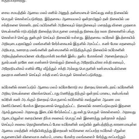
கருதப்படுகிறது.
சைவ சமயத்தில் ஆணவ மலம் எனில் அணுத் தன்மையைச் செய்வது என்ற நிலையில்
பொருள் கொள்ளப்படுகிறத. இத்தகைய ஆணவமலம் ஒன்றாயினும் தன் நிலையில் பல
சக்திகளை கொண்டதாய் உயிர்களின் அறிவையும் தொழிலையும் மறைத்து வினை முதலாக
செயல்களில் ஈடுபடுத்தி நிலைத்த பொருளை மறைத்து நிலையற்ற உலக நிலைகளில் பங்கு
கொள்ளச் செய்து துன்புறச் செய்யும் நிலையில் உள்ளது. இத்தகைய உயிர்கள் இயற்கையில்
அறிவுடையதாயினும் மலங்களின் சேர்க்கையால் இருளில் அகப்பட்ட கண் போல எதனையும்
அறியாத, உணராத மலங்களின் தன்மைகளில் சார்ந்திருக்கும் நிலையில் உயிர்களின்
அறிவுத்தன்மையினை விபரீதமாக்கி உலகின் இன்ப துன்ப போகங்கள் அனைத்தையும்
நுகர்பவன் நானே என எண்ணச் சொல்லும் நிலைக்கு அதோநியமிகா சக்தி எனவும்,
அதோநியமிகம் எனில் கீழே வீழ்த்தும் சக்தி அல்லது பொருளின் உண்மையியல்பினை
தவறாக எண்ணச் செய்யும் சக்தி எனப் பொருள் கொள்ளப்படுகிறது.
உயிர்களில் காணப்படும் ஆணவ மலம் உயிர்களோடு சம நிறைவு கொண்டதாய் உயிர்களின்
அறிவு செயல்களை விளங்கவொட்டாது பிணித்து நிற்கும் ஒன்றாய் மாயை, கன்மங்கள்
உயிரின் கண் அடங்கும் நிறைவுப் பொருளாய் உயிர்களில் கலந்துள்ள ஆவண மல
பிணிப்பினைப் போக்க இறைவனால் செலுத்தப்பட்ட நிலையில் காணப்படுவதால் இதனை
ஆகந்துகமலம் அதாவது இடையில் சேர்க்கப்பட்டது என்று பொருள் கொள்ளலாம். அதாவது
ஆடையிலுள்ள கறையினை நீக்க சலவைப் பொருட்கள் இணைத்து நன்றாகச் சுத்தம்
செய்யும் சலவை தொழிலாளியைப் போல உயிர்களின் வாழ்வில் துன்பத்திற்கு காரணமாயுள்ள
ஆணவ மலத்தின் சக்தியிலிருந்து இறைவன் உயிர்களை காப்பாற்ற உயிர்கள் மீதுள்ள
கருணையின் விளைவாக கன்மம், மாயை போன்ற மலங்களைச் சேர்த்து காப்பாற்றும்