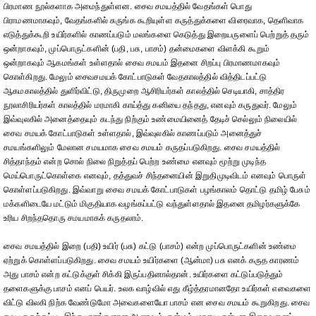
பிரமாண நூல்களாக அமைந்துள்ளன. சைவ சமயத்தில் வேதங்கள் பொது
பிராமணமாகவும், வேதங்களில் சுருங்க கூறியுள்ள கருத்துக்களை விரைவாக, தெளிவாக
எடுத்துக்கூறி உயிர்களில் காணப்படும் மலங்களை கெடுத்து இறையருளைப் பெற்றுத் தரும்
ஒன்றாகவும், முப்பொருட்களின் (பதி, பசு, பாசம்) தன்மைகளை விளக்கி கூறும்
ஒன்றாகவும் ஆகமங்கள் உள்ளதால் சைவ சமயம் இதனை சிறப்பு பிரமாணமாகவும்
கொள்கிறது. மேலும் சைவசமயக் கோட்பாடுகள் வேதகாலத்தில் வித்திடப்பட்டு
ஆகமகாலத்தில் துளிர்விட்டு, திருமுறை ஆசிரியர்கள் காலத்தில் செடியாகி, சாத்திர
நூலாசிரியர்கள் காலத்தில் மரமாகி காய்த்து கனியை தந்தது, எனவும் கருதுவர். மேலும்
இவ்வுலகில் அனைத்தையும் கடந்து நிற்கும் உண்மையினைத் தேடிச் செல்லும் நிலையில்
சைவ சமயக் கோட்பாடுகள் உள்ளதால், இவ்வுலகில் காணப்படும் அனைத்துச்
சமயங்களிலும் மேலான சமயமாக சைவ சமயம் கருதப்படுகிறது. சைவ சமயத்தில்
சித்தாந்தம் என்ற சொல் நிலை நிறுத்தப் பெற்ற உண்மை எனவும் மூற்று முடிந்த
மெய்பொருட்கொள்கை எனவும், தத்துவச் சிந்தனையின் இறுதிமுடிவிடம் எனவும் பொருள்
கொள்ளப்படுகிறது. இவ்வாறு சைவ சமயக் கோட்பாடுகள் பழங்காலம் தொட்டு தமிழ் பேசும்
மக்களிடையே மட்டும் மிகுதியாக வழங்கப்பட்டு வந்துள்ளதால் இதனை தமிழர்களுக்கே
உரிய சிறந்ததொரு சமயமாகக் கருதலாம்.
சைவ சமயத்தில் இறை (பதி) உயிர் (பசு) கட்டு (பாசம்) என்ற முப்பொருட்களின் உண்மை
ஏற்றுக் கொள்ளப்படுகிறது. சைவ சமயம் உயிர்களை (ஆன்மா) பசு எனக் கருத காரணம்
அது பாசம் என்ற கட்டுக்குள் சிக்கி இருப்பதினால்தான். உயிர்களை கட்டுப்படுத்தும்
தளைகளுக்கு பாசம் எனப் பெயர். உலக வாழ்வில் எது கீழ்த்தரமானதோ உயிர்கள் எவைகளை
விட்டு விலகி நிற்க வேண்டுமோ அவைகளையோ பாசம் என சைவ சமயம் கூறுகிறது. சைவ