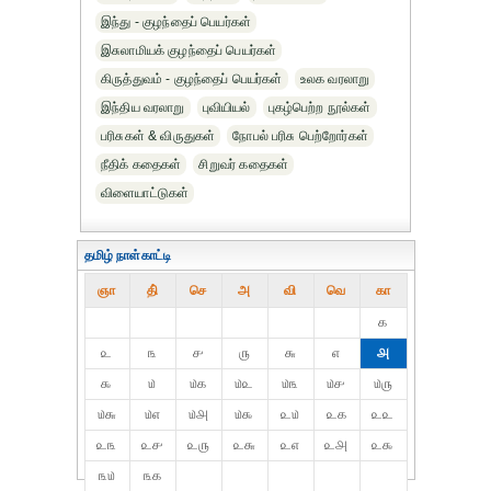
இந்து - குழந்தைப் பெயர்கள்
இசுலாமியக் குழந்தைப் பெயர்கள்
கிருத்துவம் - குழந்தைப் பெயர்கள்
உலக வரலாறு
இந்திய வரலாறு
புவியியல்
புகழ்பெற்ற நூல்கள்
பரிசுகள் & விருதுகள்
நோபல் பரிசு‎ பெற்றோர்‎கள்
நீதிக் கதைகள்
சிறுவர் கதைகள்
விளையாட்டுகள்
தமிழ் நாள்காட்டி
ஞா
தி்
செ
அ
வி
வெ
கா
௧
௨
௩
௪
௫
௬
௭
௮
௯
௰
௰௧
௰௨
௰௩
௰௪
௰௫
௰௬
௰௭
௰௮
௰௯
௨௰
௨௧
௨௨
௨௩
௨௪
௨௫
௨௬
௨௭
௨௮
௨௯
௩௰
௩௧