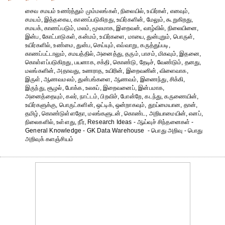
சைவ சமயம் உணர்த்தும் மும்மலங்கள், நிலையில், உயிர்கள், எனவும்,
சமயம், இத்தகைய, காணப்படுகிறது, உயிர்களின், மேலும், கூறுகிறது,
சமயக், காணப்படும், மலம், மூலமாக, இறைவன், வாழ்வில், நிலையினை,
இன்ப, கோட்பாடுகள், கன்மம், உயிர்களை, மாயை, துன்புறும், பொருள்,
உயிர்களில், உண்மை, துன்ப, செய்யும், எவ்வாறு, கருத்துப்படி,
காணப்பட்டாலும், சமயத்தில், அனைத்து, தரும், பாசம், மிகவும், இதனை,
கொள்ளப்படுகிறது, பயனாக, சக்தி, கொண்டு, தேடிச், வேண்டும், தனது,
மலங்களின், அதாவது, உணராத, உயிரின், இறைவனின், விளைவாக,
இருள், ஆணவமலம், துன்பங்களை, ஆணவம், இணைந்து, சிக்கி,
இருந்து, சூழல், போக்க, உலகப், இறைவனைப், இன்பமாக,
அனைத்தையும், கலர், நாட்டம், பிறவிச், போன்றே, கடந்து, கருணையின்,
உயிர்களுக்கு, பொருட்களின், ஒட்டிக், ஒன்றாகவும், தூய்மையான, தான்,
தமிழ், கொண்டுள்ளதோ, மலங்களுடன், கொண்ட, அறியாமையின், எனப்,
நிலைகளில், உள்ளது, நீர், Research Ideas - ஆய்வுச் சிந்தனைகள் -
General Knowledge - GK Data Warehouse - பொது அறிவு - பொது
அறிவுக் களஞ்சியம்