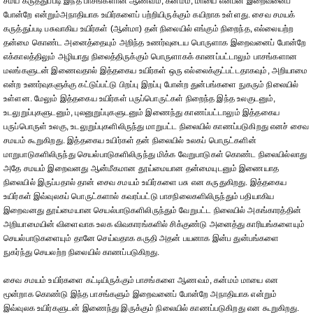
சமய கருத்துப்படி இந்த பாசங்களான ஆணவம், கன்மம், மாயை என்பன இறைவனைப்
போன்றே என்றும்அநாதியாக உயிர்களைப் பற்றியிருக்கும் கயிறாக உள்ளது. சைவ சமயக்
கருத்துப்படி பசுவாகிய உயிர்கள் (ஆன்மா) தன் நிலையில் எங்கும் நிறைந்த, எல்லையற்ற
தன்மை கொண்ட அனைத்தையும் அறிந்த உணர்வுடைய பொருளாக இறைவனைப் போன்றே
எக்காலத்திலும் அழியாது நிலைத்திருக்கும் பொருளாகக் காணப்பட்டாலும் பாசங்களான
மலங்களுடன் இணைவதால் இத்தகைய உயிர்கள் ஒரு எல்லைக்குட்பட்டதாகவும், அறியாமை
என்ற உணர்வுகளுக்கு கட்டுப்பட்டு பிறப்பு இறப்பு போன்ற துன்பங்களை நுகரும் நிலையில்
உள்ளன. மேலும் இத்தகைய உயிர்கள் பருப்பொருட்கள் நிறைந்த இந்த உலகுடனும்,
உடலுறுப்புகளுடனும், புலனுறுப்புகளுடனும் இணைந்து காணப்பட்டாலும் இத்தகைய
பருப்பொருள் உலகு, உடலுறுப்புகளிலிருந்து மாறுபட்ட நிலையில் காணப்படுகிறது எனச் சைவ
சமயம் கூறுகிறது. இத்தகைய உயிர்கள் தன் நிலையில் உலகப் பொருட்களின்
மாறுபாடுகளிலிருந்து செயல்பாடுகளிலிருந்து மிக்க வேறுபாடுகள் கொண்ட நிலையில்லாது
அதே சமயம் இறைவனது ஆன்மீகமான தூய்மையான தன்மையுடனும் இணையாத
நிலையில் இருப்பதால் தான் சைவ சமயம் உயிர்களை பசு என கருதுகிறது. இத்தகைய
உயிர்கள் இவ்வுலகப் பொருட்களால் கவரப்பட்டு பாசநிலைகளிலிருந்தும் பதியாகிய
இறைவனது தூய்மையான செயல்பாடுகளிலிருந்தும் வேறுபட்ட நிலையில் அகங்காரத்தின்
அறியாமையின் விளைவாக உலக விவகாரங்களில் சிக்குண்டு அனைத்து காரியங்களையும்
செயல்பாடுகளையும் தானே செய்வதாக கருதி அதன் பயனாக இன்ப துன்பங்களை
நுகர்ந்து செயலற்ற நிலையில் காணப்படுகிறது.
சைவ சமயம் உயிர்களை கட்டியிருக்கும் பாசங்களை ஆணவம், கன்மம் மாயை என
மூன்றாக கொண்டு இந்த பாசங்களும் இறைவனைப் போன்றே அநாதியாக என்றும்
இவ்வுலக உயிர்களுடன் இணைந்து இருக்கும் நிலையில் காணப்படுகிறது என கூறுகிறது.