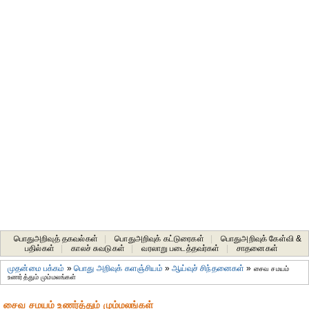
பொதுஅறிவுத் தகவல்கள்
|
பொதுஅறிவுக் கட்டுரைகள்
|
பொதுஅறிவுக் கேள்வி &
பதில்கள்
|
காலச் சுவடுகள்
|
வரலாறு படைத்தவர்கள்
|
சாதனைகள்‎
முதன்மை பக்கம்
»
பொது அறிவுக் களஞ்சியம்
»
ஆய்வுச் சிந்தனைகள்
»
சைவ சமயம்
உணர்த்தும் மும்மலங்கள்
சைவ சமயம் உணர்த்தும் மும்மலங்கள்