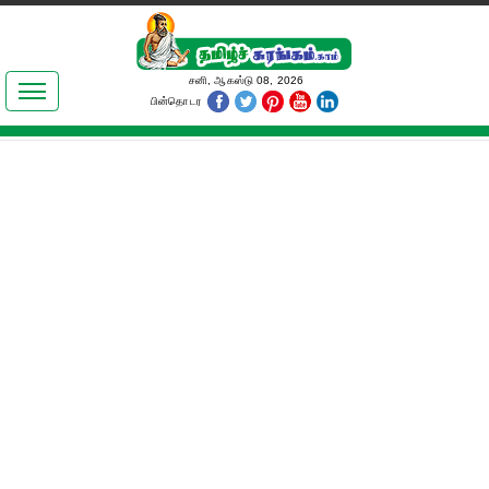
இலக்கியங்கள்
சனி, ஆகஸ்டு 08, 2026
பின்தொடர
தமிழ் உலகம்
அறிவியல்
பொதுஅறிவு
ஆன்மிகம்
ஜோதிடம்
மருத்துவம்
பெண்கள் பகுதி
நகைச்சுவை
கலையுலகம்