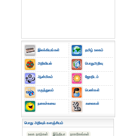
இலக்கியங்கள்
தமிழ் உலகம்
அறிவியல்
பொதுஅறிவு
ஆன்மிகம்
ஜோதிடம்
மருத்துவம்
பெண்கள்
நகைச்சுவை
கலைகள்
பொது அறிவுக் களஞ்சியம்
உலக நாடுகள்
இந்தியா
நாகரிகங்கள்