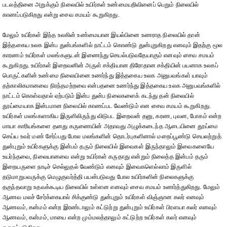
படலத்தினை அறுக்கும் நிலையில் உயிர்கள் உண்மையறிவினைப் பெறும் நிலையில்
காணப்படுகிறது என்று சைவ சமயம் கூறுகிறது.
மேலும் உயிர்கள் இந்த உலகின் உண்மையான இயல்பினை உணராத நிலையில் தான்
இத்தகைய உலக இன்ப துன்பங்களில் நாட்டம் கொண்டு துன்புறுகிறது எனவும் இதற்கு மூல
காரணம் உயிர்கள் மலங்களுடன் இணைந்து செயல்படுவதேயாகும் எனவும் சைவ சமயம்
கூறுகிறது. உயிர்கள் இறைவனின் அருள் சக்தியான திரோதான சக்தியின் பயனாக உலகப்
பொருட்களின் உண்மை நிலையினை உணர்ந்து இத்தகைய உலக அனுபவங்கள் யாவும்
தற்காலிகமானவை நிரந்தமற்றவை என்பதனை உணர்ந்து இத்தகைய உலக அனுபவங்களில்
நாட்டம் கொள்வதால் ஏற்படும் இன்ப துன்ப நிலைகளைக் கடந்து தன் நிலையில்
தூய்மையாக இன்பமான நிலையில் காணப்பட வேண்டும் என சைவ சமயம் கூறுகிறது.
உயிர்கள் மலங்களாகிய இருளிலிருந்து விடுபட இறைவன் தனு, கரண, புவன, போகம் என்ற
மாயா காரியங்களை தனது கருணையின் அதாவது அழுக்கடைந்த ஆடையினை தூய்மை
செய்ய உவர் மண் சேர்ப்பது போல மலங்களின் தொடர்புகளினால் மறைப்பூண்டு செயலற்றுத்
துன்புறும் உயிர்களுக்கு இன்பம் தரும் நிலையில் இவைகள் இருந்தாலும் இவைகளையே
உயர்ந்தவை, நிலையானவை என்று உயிர்கள் கருதாது என்றும் நிலைத்த இன்பம் தரும்
இறையருளை நாடிச் செல்லுதல் வேண்டும் எனவும் இவைகளெல்லாம் இருளில்
தடுமாறுபவருக்கு மெழுகுவர்த்தி பயன்படுவது போல உயிர்களின் நிலைகளுக்கு
தகுந்தவாறு உதவக்கூடிய நிலையில் உள்ளன எனவும் சைவ சமயம் உணர்த்துகிறது. மேலும்
ஆணவ மலச் சேர்க்கையால் சிக்குண்டு துன்புறும் உயிர்கள் விஞ்ஞான கலர் எனவும்
ஆணவம், கன்மம் என்ற இரண்டாலும் கட்டுற்று துன்புறும் உயிர்கள் பிரளயா கலர் எனவும்
ஆணவம், கன்மம், மாயை என்ற மும்மலத்தாலும் கட்டுற்ற உயிர்கள் கலர் எனவும்