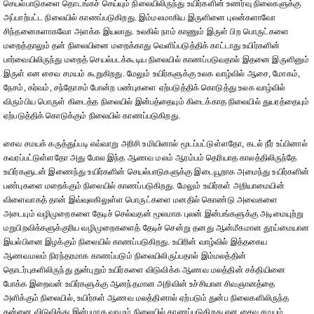
செயல்பாடுகளை தொடங்கச் செய்யும் நிலையிலிருந்து உயிர்களின் உணர்வு நிலைகளுக்கு
அப்பாற்பட்ட நிலையில் காணப்படுகிறது. இம்மலமாகிய இருளினை புலன்களாவோ
சிந்தனைகளாகவோ அளக்க இயலாது. உலகில் நாம் காணும் இருள் பிற பொருட்களை
மறைத்தாலும் தன் நிலையினை மறைக்காது வெளிப்படுத்திக் காட்டாது உயிர்களின்
பார்வையிலிருந்து மறைத் செயல்படக்கூடிய நிலையில் காணப்படுவதால் இதனை இருளினும்
இருள் என சைவ சமயம் கூறுகிறது. மேலும் உயிர்களுக்கு உலக வாழ்வில் ஆசை, மோகம்,
நேசம், கர்வம், சந்தோசம் போன்ற பண்புகளை ஏற்படுத்திக் கொடுத்து உலக வாழ்வில்
விரும்பிய பொருள் கிடைத்த நிலையில் இன்பத்தையும் கிடைக்காத நிலையில் துயரத்தையும்
ஏற்படுத்திக் கொடுக்கும் நிலையில் காணப்படுகிறது.
சைவ சமயக் கருத்துப்படி எவ்வாறு அரிசி உமியினால் மூடப்பட்டுள்ளதோ, கடல் நீர் உப்பினால்
கவரப்பட்டுள்ளதோ அது போல இந்த ஆணவ மலம் ஆரம்பம் தெரியாத காலத்திலிருந்தே
உயிர்களுடன் இணைந்து உயிர்களின் செயல்பாடுகளுக்கு இடையூறாக அமைந்து உயிர்களின்
பண்புகளை மறைக்கும் நிலையில் காணப்படுகிறது. மேலும் உயிர்கள் அறியாமையின்
விளைவாகத் தான் இவ்வுலகிலுள்ள பொருட்களை மனதில் கொண்டு அவைகளை
அடையும் வழிமுறைகளை தேடிச் செல்வதன் மூலமாக புலன் இன்பங்களுக்கு அடிமையுற்று
மறுபிறவிக்களுக்குரிய வழிமுறைகளைத் தேடிச் சென்று தனது ஆன்மீகமான தூய்மையான
இயல்பினை இழக்கும் நிலையில் காணப்படுகிறது. உயிரின் வாழ்வில் இத்தகைய
ஆணவமலம் நிரந்தரமாக காணப்படும் நிலையிலிருப்பதால் இம்மலத்தின்
தொடர்புகளிலிருந்து துன்புறும் உயிர்களை விடுவிக்க ஆணவ மலத்தின் சக்தியினை
போக்க இறைவன் உயிர்களுக்கு ஆனந்தமான அறிவின் உச்சியான சிவஞானத்தை
அளிக்கும் நிலையில், உயிர்கள் ஆணவ மலத்தினால் ஏற்படும் துன்ப நிலைகளிலிருந்த
தன்னை விடுவித்து இன்பமாக வாழும் நிலையில் காணப்படுகிறது என சைவ சமயம்