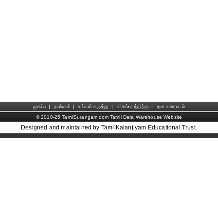
முகப்பு
|
நாங்கள்
|
உங்கள் கருத்து
|
விளம்பரத்திற்கு
|
தள வரைபடம்
© 2010-25 TamilSurangam.com Tamil Data Warehouse Website
Designed and maintained by TamilKalanjiyam Educational Trust.