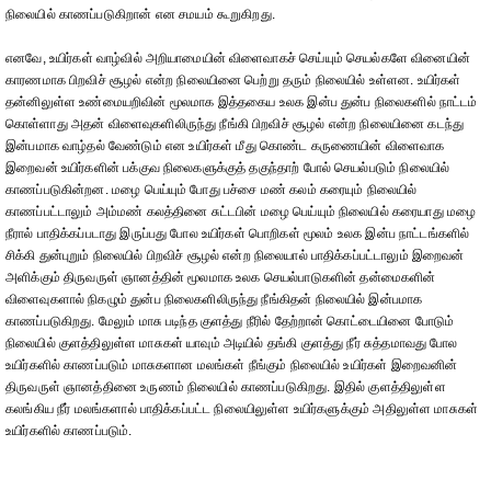
நிலையில் காணப்படுகிறான் என சமயம் கூறுகிறது.
எனவே, உயிர்கள் வாழ்வில் அறியாமையின் விளைவாகச் செய்யும் செயல்களே வினையின்
காரணமாக பிறவிச் சூழல் என்ற நிலையினை பெற்று தரும் நிலையில் உள்ளன. உயிர்கள்
தன்னிலுள்ள உண்மையறிவின் மூலமாக இத்தகைய உலக இன்ப துன்ப நிலைகளில் நாட்டம்
கொள்ளாது அதன் விளைவுகளிலிருந்து நீங்கி பிறவிச் சூழல் என்ற நிலையினை கடந்து
இன்பமாக வாழ்தல் வேண்டும் என உயிர்கள் மீது கொண்ட கருணையின் விளைவாக
இறைவன் உயிர்களின் பக்குவ நிலைகளுக்குத் தகுந்தாற் போல் செயல்படும் நிலையில்
காணப்படுகின்றன. மழை பெய்யும் போது பச்சை மண் கலம் கரையும் நிலையில்
காணப்பட்டாலும் அம்மண் கலத்தினை சுட்டபின் மழை பெய்யும் நிலையில் கரையாது மழை
நீரால் பாதிக்கப்படாது இருப்பது போல உயிர்கள் பொறிகள் மூலம் உலக இன்ப நாட்டங்களில்
சிக்கி துன்புறும் நிலையில் பிறவிச் சூழல் என்ற நிலையால் பாதிக்கப்பட்டாலும் இறைவன்
அளிக்கும் திருவருள் ஞானத்தின் மூலமாக உலக செயல்பாடுகளின் தன்மைகளின்
விளைவுகளால் நிகழும் துன்ப நிலைகளிலிருந்து நீங்கிதன் நிலையில் இன்பமாக
காணப்படுகிறது. மேலும் மாசு படிந்த குளத்து நீரில் தேற்றான் கொட்டையினை போடும்
நிலையில் குளத்திலுள்ள மாசுகள் யாவும் அடியில் தங்கி குளத்து நீர் சுத்தமாவது போல
உயிர்களில் காணப்படும் மாசுகளான மலங்கள் நீங்கும் நிலையில் உயிர்கள் இறைவனின்
திருவருள் ஞானத்தினை உருணம் நிலையில் காணப்படுகிறது. இதில் குளத்திலுள்ள
கலங்கிய நீர் மலங்களால் பாதிக்கப்பட்ட நிலையிலுள்ள உயிர்களுக்கும் அதிலுள்ள மாசுகள்
உயிர்களில் காணப்படும்.