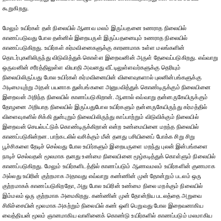
கூறுகிறது.
மேலும் உயிர்கள் தன் நிலையில் ஆணவ மலம் இருப்பதனை உணராத நிலையில்
காணப்படுவது போல தன்னில் இறையருள் இருப்பதனையும் உணராத நிலையில்
காணப்படுகிறது. உயிர்கள் கர்மவினைகளுக்கு காரணமாக உள்ள மலங்களின்
தொடர்புகளிலிருந்து விடுவித்துக் கொள்ள இறைவனின் அருள் தேவைப்படுகிறது. எவ்வாறு
ஒருவனின் சரீரத்திலுள்ள வியாதி அவனது வீட்டிலுள்ளவர்களுக்கு தெரியும்
நிலையிலிருப்பது போல உயிர்கள் கர்மவினையின் விளைவுகளால் புலனின்பங்களுக்கு
அடிமையுற்று அதன் பயனாக துன்பங்களை அனுபவித்துக் கொண்டிருக்கும் நிலையினை
இறைவன் அறிந்த நிலையில் காணப்படுகிறான். ஆனால் எவ்வாறு தன்னருகேயிருக்கும்
தோழனை அறியாத நிலையில் இருப்பதுபோல உயிர்களும் தன்னருகேயிருந்து கர்மத்தில்
விளைவுகளில் சிக்கி துன்புறும் நிலையிலிருந்து காப்பாற்றும் விடுவிக்கும் நிலையில்
இறைவன் செயல்பட்டுக் கொண்டிருக்கிறான் என்ற உண்மையினை மறந்த நிலையில்
காணப்படுகின்றன. பாற்கடலில் வசிக்கும் மீன் தனது பசியினைப் போக்க சிறு சிறு
பூச்சிகளை தேடிச் செல்வது போல உயிர்களும் இறையருளை மறந்து புலன் இன்பங்களை
நாடிச் செல்வதன் மூலமாக தனது உண்மை நிலையினை மூழ்கடித்துக் கொள்ளும் நிலையில்
காணப்படுகிறது. மேலும் உயிர்களிடத்தில் காணப்படும் ஆணவமலம் உயிர்களின் குணமாக
அல்லது உயிரின் குற்றமாக அதாவது எவ்வாறு கண்ணின் முன் தோன்றும் படலம் ஒரு
குற்றமாகக் காணப்படுகிறதோ, அது போல உயிரின் உண்மை நிலை மறக்கும் நிலையில்
இம்மலம் ஒரு குற்றமாக அமைகிறது. கண்ணின் முன் தோன்றிய படலத்தை அறுவை
சிகிச்சையின் மூலமாக அகற்றும் நிலையில் கண் ஒளி பெறுவது போல இறைவனாகிய
வைத்தியன் மூலம் ஞானமாகிய வாளினைக் கொண்டு உயிர்களில் காணப்படும் மலமாகிய