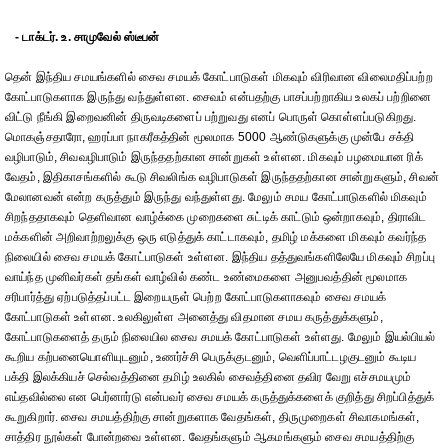
- டாக்டர். உ. சாமுவேல் ஸ்டீபன்
தென் இந்திய சமயங்களில் சைவ சமயக் கோட்பாடுகள் மிகவும் விரிவான விலைமதிப்பற்ற
கோட்பாடுகளாக இருந்து வந்துள்ளன. சைவம் என்பதற்கு பாசப்பற்றாகிய உலகப் பற்றினை
விட்டு நீங்கி இறைவனின் திருவடிகளைப் பற்றுவது எனப் பொருள் கொள்ளப்படுகிறது.
மொகஞ்சதாரோ, ஹரப்பா நாகரீகத்தின் மூலமாக 5000 ஆண்டுகளுக்கு முன்பே சக்தி
வழிபாடும், சிவவழிபாடும் இருந்ததற்கான சான்றுகள் உள்ளன. மிகவும் பழமையான ரிக்
வேதம், இதிகாசங்களில் கூடு சிவலிங்க வழிபாடுகள் இருந்ததற்கான சான்றுகளும், சிவன்
மேலானவன் என்ற கருத்தும் இருந்து வந்துள்ளது. மேலும் சமய கோட்பாடுகளில் மிகவும்
சிறந்ததாகவும் தெளிவான வாழ்க்கை முறைகளை சுட்டிக் காட்டும் ஒன்றாகவும், திராவிட
மக்களின் அறிவாற்றலுக்கு ஒரு எடுத்துக் காட்டாகவும், தமிழ் மக்களை மிகவும் கவர்ந்த
நிலையில் சைவ சமயக் கோட்பாடுகள் உள்ளன. இந்திய தத்துவங்களிலேயே மிகவும் சிறப்பு
வாய்ந்த முனிவர்கள் தங்கள் வாழ்வில் கண்ட உண்மைகளை அனுபவத்தின் மூலமாக
சரிபார்த்து ஏற்படுத்தப்பட்ட இறையருள் பெற்ற கோட்பாடுகளாகவும் சைவ சமயக்
கோட்பாடுகள் உள்ளன. உலகிலுள்ள அனைத்து விதமான சமய கருத்துக்களும்,
கோட்பாடுகளைத் தரும் நிலையில சைவ சமயக் கோட்பாடுகள் உள்ளது. மேலும் இயல்பியல்
கூறிய கற்பனையொளியுடனும், உணர்ச்சி பெருக்குடனும், வெளிப்பாட்டழகுடனும் கூடிய
பக்தி இலக்கியச் செல்வத்தினை தமிழ் உலகில் சைவத்தினை தவிர வேறு எச்சமயமும்
எய்தவில்லை என பெர்னார்டு என்பவர் சைவ சமயக் கருத்துக்களைக் குறித்து சிறப்பித்துக்
கூறுகிறார். சைவ சமயத்திற்கு சான்றுகளாக வேதங்கள், திருமுறைகள் சிவாகமங்கள்,
சாத்திர நூல்கள் போன்றவை உள்ளன. வேதங்களும் ஆகமங்களும் சைவ சமயத்திற்கு