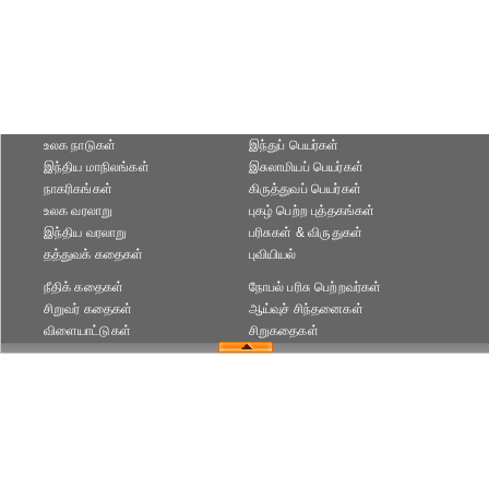
உலக நாடுகள்
இந்துப் பெயர்கள்
இந்திய மாநிலங்கள்
இசுலாமியப் பெயர்கள்
நாகரிகங்கள்
கிருத்துவப் பெயர்கள்
உலக வரலாறு
புகழ் பெற்ற புத்தகங்கள்
இந்திய வரலாறு
பரிசுகள் & விருதுகள்
தத்துவக் கதைகள்
புவியியல்
நீதிக் கதைகள்
நோபல் பரிசு‎ பெற்றவர்‎கள்
சிறுவர் கதைகள்
ஆய்வுச் சிந்தனைகள்
விளையாட்டுகள்
சிறுகதைகள்