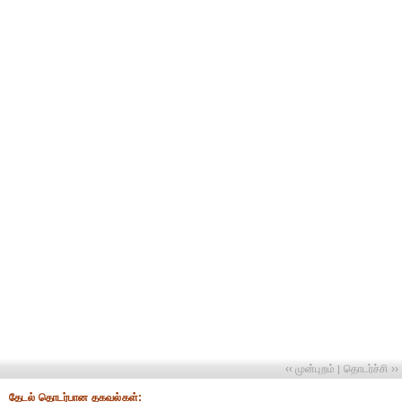
‹‹ முன்புறம்
தொடர்ச்சி ››
|
தேட‌ல் தொட‌ர்பான தகவ‌ல்க‌ள்: