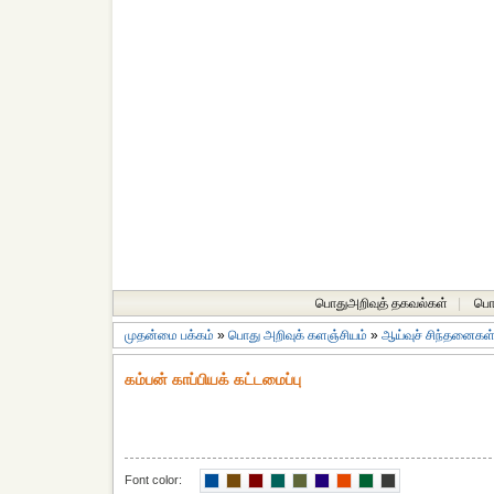
பொதுஅறிவுத் தகவல்கள்
|
பொத
முதன்மை பக்கம்
»
பொது அறிவுக் களஞ்சியம்
»
ஆய்வுச் சிந்தனைகள
கம்பன் காப்பியக் கட்டமைப்பு
Font color: