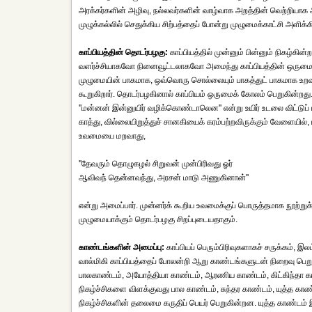
அரக்கர்களின் அழிவு, நல்லவர்களின் வாழ்வாக அறத்தின் வெற்றியா
முழுக்கல்லில் செதுக்கிய சிற்பத்தைப் போன்று முழுமைக்காட்சி அளிக்க
காப்பியத்தின் தொடர்பழகு:
காப்பியத்தில் முன்னும் பின்னும் நிகழ்
வளர்ச்சியாகவோ நினைவூட்டலாகவோ அமைந்து காப்பியத்தின் ஒருமைப
முழுமையின் பாகமாக, ஒவ்வொரு சொல்லையும் பாகத்துட் பாகமாக உறவு
கூறுகிறார். தொடர்பழகினால் காப்பியம் ஒருமைக் கோலம் பெறுகின்றது
''மன்னன் இன்னுயிர் வழிக்கொண்டாலென'' என்று உயிர் உடலை விட்டுப
காத்து, வில்லையிறுத்துச் சானகியைக் கரம்பற்றவிருக்கும் வேளையில்
உவமையை மறவாது,
''தேவரும் தொழுகழல் சிறுவன் முன்பிரிவது ஓர்
ஆவிவந் தென்னவந்து, அரசன் மாடு அணுகினான்''
என்று அமைப்பார். முன்னர்க் கூறிய உவமைக்குப் பொருத்தமாக நூற்று
முழுமையாக்கும் தொடர்பழகு சிறப்புடையதாகும்.
காண்டங்களின் அமைப்பு:
காப்பியப் பெரும்பிரிவுகளாகச் சருக்கம், இ
வால்மிகி காப்பியத்தைப் போலன்றி ஆறு காண்டங்களுடன் நிறைவு பெறு
பாலகாண்டம், அயோத்தியா காண்டம், ஆரணிய காண்டம், கிட்கிந்தா க
நிகழ்ச்சிகளை விளக்குவது பால காண்டம், சுந்தர காண்டம், யுத்த க
நிகழ்ச்சிகளின் தலைமை கருதிப் பெயர் பெறுகின்றன. யுத்த காண்டம் 