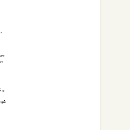
ி
யை
ிறை
ரு
்று
ட,
ழும்