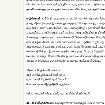
விளக்கமாக கொள்கை ஒன்றும் இல்லை. ஒரு தலைவனைப் பற்றிய வரலாறு காப
தன்னிகரில்லாதத் தலைவனுடைய வாழ்க்கையில் நிகழும் நிகழ்ச்சிகளை 
பாடுபொருள்:
காப்பியம் முழுவதையும் ஒருங்கிணைக்கின்ற பாவிகத்தை உ
நின்று அனைத்தையும் இணைப்பது உள்ளுறைப் பொருள் என்னும் கருத்தில
கூறுகின்ற பாவிகம் காப்பியக் கட்டமைப்பைக் குறிக்கும் என்பார் எஸ்.இ
ஒருமைப்பாடு உணர்ச்சியைத் தான் பாவிகம் என்று குறிப்பிட்டுள்ளார
அனைத்தும் எதனை மையமாகக் கொண்டு பின்னப்படுகின்றனவோ, அது இங
பாடு பொருள் வெளிப்படையான கதையின் மையப் பகுதியைக் குறிப்பது. 
கம்பராமாயணக் கதையை எடுத்துக் கொண்டால் இராவண வதம் அதன் 
பின்னப்படுகின்றன. இராவணவதத்தின் உள்ளுறைப் பொருள் அறத்தின் வ
வெற்றியாகின்றது. இதனை வேறொரு வகையில் சொல்வதாக இருந்தால் சீதைய
எனவே அது பாவிகப் பொருளாகின்றது. எனவே எடுத்த எடுப்பிலேயே
''ஆசலம்புரி ஐம்பொறி வாளியும்
காசு அலம்பு முலையவர் கண்எனும்
பூசல் அம்பும் நெறியின் புறம் செலாக்
கோச வம்புனை ஆற்றுஅணி கூறுவோம்''
என்று சீதையின் கற்புத் திறத்தைப் பாராட்டுகின்றார் கம்பர்.
கட்டமைப்புத் திறன்:
காப்பிய நிகழ்ச்சிகள் அனைத்தும் மையக் கதையோ