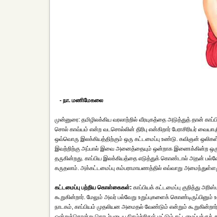
- நா. மணிமேகலை
முன்னுரை: தமிழிலக்கிய வரலாற்றில் வீரயுகத்தை அடுத்துத் தான் காப்
சொல் காவ்யம் என்ற வடசொல்லின் திரிபு என்கிறார் பேராசிரியர் வையாபு
ஒவ்வொரு இலக்கியத்திற்கும் ஒரு கட்டமைப்பு உண்டு. கவிஞன் ஒலிகள
இவற்றிற்கு அப்பால் இவை அனைத்தையும் ஒன்றாக இணைக்கின்ற ஒரு
தருகின்றது. காப்பிய இலக்கியத்தை எடுத்துக் கொண்டால் அதன் பல்
கருதலாம். அக்கட்டமைப்பு கம்பராமாயணத்தில் எவ்வாறு அமைந்துள்
கட்டமைப்பு பற்றிய கொள்கைகள்:
காப்பியக் கட்டமைப்பு குறித்து அரி
கூறுகின்றார். மேலும் அவர் பல்வேறு உறுப்புகளைக் கொண்டிருப்பினும் 
நாடகம், காப்பியம் முதலியன அமைதல் வேண்டும் என்றும் கூறுகின்ற
ஒன்றுக்கொன்று தொடர்புடைய நிகழ்ச்சிகள் மட்டும் கட்டமைப்புக்குத் துண