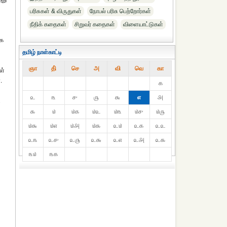
பரிசுகள் & விருதுகள்
நோபல் பரிசு‎ பெற்றோர்‎கள்
நீதிக் கதைகள்
சிறுவர் கதைகள்
விளையாட்டுகள்
ாக
தமிழ் நாள்காட்டி
ஞா
தி்
செ
அ
வி
வெ
கா
ள்
.
௧
௨
௩
௪
௫
௬
௭
௮
ு
௯
௰
௰௧
௰௨
௰௩
௰௪
௰௫
௰௬
௰௭
௰௮
௰௯
௨௰
௨௧
௨௨
௨௩
௨௪
௨௫
௨௬
௨௭
௨௮
௨௯
௩௰
௩௧