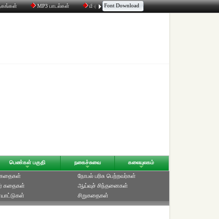
Font Download
தகங்கள்
MP3 பாடல்கள்
மின்னஞ்சல்
திரட்டி
உரையாடல்
பெண்கள் பகுதி
நகைச்சுவை
கலையுலகம்
் கதைகள்
நோபல் பரிசு‎ பெற்றவர்‎கள்
ர் கதைகள்
ஆய்வுச் சிந்தனைகள்
யாட்டுகள்
சிறுகதைகள்