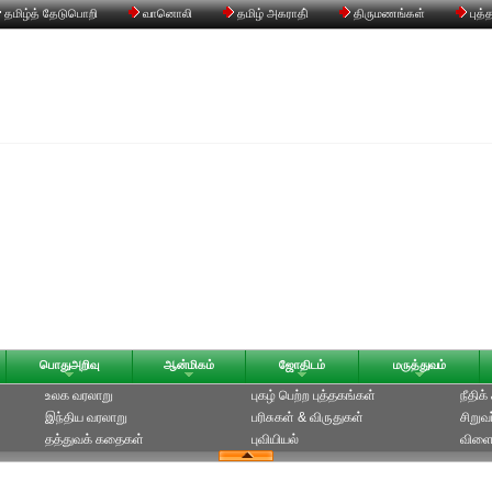
தமிழ்த் தேடுபொறி
வானொலி
தமிழ் அகராதி்
திருமணங்கள்
புத்
பொதுஅறிவு
ஆன்மிகம்
ஜோதிடம்
மருத்துவம்
உலக வரலாறு
புகழ் பெற்ற புத்தகங்கள்
நீதிக
இந்திய வரலாறு
பரிசுகள் & விருதுகள்
சிறுவ
தத்துவக் கதைகள்
புவியியல்
விளை