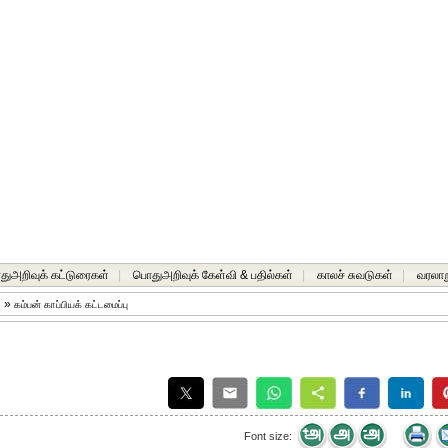
ுஅறிவுக் கட்டுரைகள்
|
பொதுஅறிவுக் கேள்வி & பதில்கள்
|
காலச் சுவடுகள்
|
வரலாற
்
»
கம்பன் காப்பியக் கட்டமைப்பு
Font size: