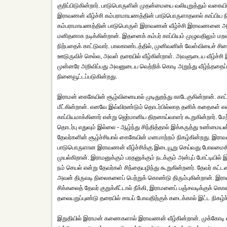
குறிப்பிடுகின்றார். பாடுபொருளின் முதன்மையை வலியுறுத்தும் வகையி
இராவணன் வீழ்ச்சி கம்பராமாயணத்தின் பாடுபொருளாதலால் காப்பிய நிக
கம்பராமாயணத்தின் பாடுபொருள் இராவணன் வீழ்ச்சி இராவணனை அழி
மனிதனாக நடிக்கின்றான். இதனைக் கம்பர் காப்பியம் முழுவதிலும் மற
நிற்பதைக் காட்டுவார். பாலகாண்டத்தில், முனிவனின் வேள்வியைச் 
ஊடுருவிச் செல்ல, அவள் தரையில் வீழ்கின்றாள். அவளுடைய வீழ்ச்சி 
முன்னரே அறிவிப்பது அவனுடைய வெற்றிக் கொடி அறுந்து வீழ்ந்ததைப் 
நினைவூட்டப்படுகின்றது.
இராமன் கைகேயின் சூழ்வினையால் முடிதுறந்து காடேகுகின்றான். 
மீட்கின்றான். எனவே இவ்விரண்டும் தொடர்பில்லாத தனிக் கதைகள்
காப்பியமாக்கினார் என்று ஜெர்மானிய திறனாய்வாளர் கூறுகின்றார்.
தொடர்பு எதுவும் இல்லை - ஆழ்ந்து சிந்தித்தால் இக்கருத்து உண்மை
தேவர்களின் சூழ்ச்சியால் கைகேயின் மனமாற்றம் நிகழ்கின்றது. இராவணன
பாடுபொருளான இராவணன் வீழ்ச்சிக்கு இடையூறு செய்வது போலமைகின்
முயல்கிறான். இராமனுக்கும் பரதனுக்கும் நடக்கும் அன்புப் போட்டிய
நம் செயல் என்று தேவர்கள் சிந்தையழிந்து கூறுகின்றனர். தேவர் க
அவன் திருவடி நிலைகளைப் பெற்றுக் கொண்டு திரும்புகின்றான். இராவ
சிக்கலைத் தேவர் குறுக்கீட்டால் நீக்கி, இராமனைப் பஞ்சவடிக்குக் க
தலையறுப்புண்டு தரையில் சாயப் போவதிற்குக் கடைக்கால் இட்ட நிகழ்ச்
இறுதியில் இராமன் கணைகளால் இராவணன் வீழ்கின்றான். முக்கோடி வ