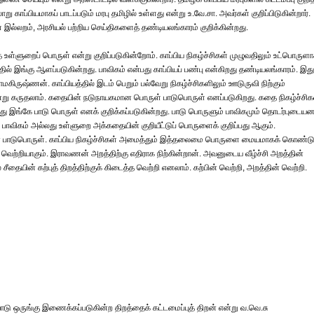
்பியமாகப் பாடப்படும் மரபு தமிழில் உள்ளது என்று உ.வே.சா. அவர்கள் குறிப்பிடுகின்றார்.
இல்லறம், அரசியல் பற்றிய செய்திகளைத் தண்டியலங்காரம் குறிக்கின்றது.
ள்ளுறைப் பொருள் என்று குறிப்படுகின்றோம். காப்பிய நிகழ்ச்சிகள் முழுவதிலும் உட்பொருள
் இங்கு ஆளப்படுகின்றது. பாவிகம் என்பது காப்பியப் பண்பு என்கிறது தண்டியலங்காரம். இது
ராமகிருஷ்ணன். காப்பியத்தில் இடம் பெறும் பல்வேறு நிகழ்ச்சிகளிலும் ஊடுருவி நிற்கும்
் என்று கருதலாம். கதையின் நடுநாயகமான பொருள் பாடுபொருள் எனப்படுகிறது. கதை நிகழ்ச்சிக
்கே பாடு பொருள் எனக் குறிக்கப்படுகின்றது. பாடு பொருளும் பாவிகமும் தொடர்புடையன
பாவிகம் அல்லது உள்ளுறை அக்கதையின் குறியீட்டுப் பொருளைக் குறிப்பது ஆகும்.
பாடுபொருள். காப்பிய நிகழ்ச்சிகள் அமைத்தும் இத்தலைமை பொருளை மையமாகக் கொண்ட
ெற்றியாகும். இராவணன் அறத்திற்கு எதிராக நிற்கின்றான். அவனுடைய வீழ்ச்சி அறத்தின்
ின் கற்புத் திறத்திற்குக் கிடைத்த வெற்றி எனலாம். கற்பின் வெற்றி, அறத்தின் வெற்றி.
டு ஒருங்கு இணைக்கப்படுகின்ற திறத்தைக் கட்டமைப்புத் திறன் என்று வ.வெ.சு