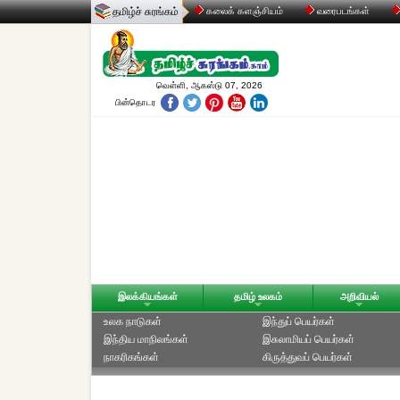
தமிழ்ச் சுரங்கம்
கலைக் களஞ்சியம்
வரைபடங்கள்
வெள்ளி, ஆகஸ்டு 07, 2026
பின்தொடர
இலக்கியங்கள்
தமிழ் உலகம்
அறிவியல்
உலக நாடுகள்
இந்துப் பெயர்கள்
இந்திய மாநிலங்கள்
இசுலாமியப் பெயர்கள்
நாகரிகங்கள்
கிருத்துவப் பெயர்கள்