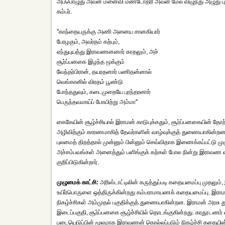
அப்பொழுது அவன் மனைவி மண்டோதரி அவன் மேல் விழுந்து அழுது பு
கம்பர்.
''காந்தையருக்கு அணி அனைய சானகியார்
பேரழகும், அவர்தம் கற்பும்,
ஏந்துபுயத்து இராவணனனார் காதலும், அச்
சூர்ப்பனகை இழந்த மூக்கும்
வேந்தர்பிரான், தயரதனார் பணிதன்னால்
வெங்கானில் விரதம் பூண்டு
போந்ததுவும், கடைமுறையே புரந்தரனார்
பெருந்தவமாய்ப் போயிற்று அம்மா''
கைகேயின் சூழ்ச்சியால் இராமன் காடுபுக்கதும், சூர்ப்பனகையின் 
அழிவிற்கும் காரணமாகித் தேவர்களின் வாழ்வுக்குத் துணையாகின்றன 
புலமைத் திறத்தால் முன்னும் பின்னும் செவ்விதாக இணைக்கப்பட்டு மு
அச்சம்பவங்கள் அனைத்தும் பளிங்குக் கற்கள் போல நின்று இராவண வ
குறிப்பிடுகின்றார்.
முழுமைக் காட்சி:
அரிஸ்டாட்டிலின் கருத்துப்படி கதையமைப்பு முதலும்
உயிர்பொருளை ஒத்திருக்கின்றது கம்பராமாயணக் கதையமைப்பு. இராமா
நிகழ்ச்சிகள் அம்முதல் பகுதிக்குத் துணையாகின்றன. இராமன் அரசு து
இடைப்பகுதி, சூர்ப்பனகை சூழ்ச்சியில் தொடங்குகின்றது. கரதூடணர் 
படையெடுப்பின் மூலமாக இராவணன் கொல்லப்படும் நிகழ்ச்சி கதையின்