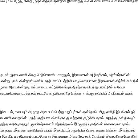
லம்பும் பொழுது, கதை முழுவதையும் ஒன்றாக இணைத்து அவள் வாயிலாகப் பேச வைக்கின்றார்
தோற்றமும், இராவணன் சீதை மேற்கொண்ட காதலும், இராவணன் அழிவுக்கும், அரக்கர்களின்
என்று புலம்புகின்றாள் மண்டோதரி. காப்பியத்தின் பாடுபொருளான இராவணன் வீழ்ச்சி கம்பரின
ழுமை அடைகின்றது. கம்பருடைய கட்டுக்கோப்புத் திறத்தை வியந்து பாராட்டும் வ.வே.சு
தமாகிய மண்டபத்தைக் கட்டவே கருவியாக நிற்கின்றன என்பது கவியின் அபிப்ராயம் எனக்
, இடையும், கடையும் அழகுற அமையப் பெற்று உறுப்புக்கள் ஒன்றோடென்று ஒன்றி இயங்கும் ஓர்
யணக் கதையின் முதற்பகுதியாக விளங்குவது மந்தரை சூழ்ச்சியாகும். அதற்குமுன் நிகழும்
றந்து காடுபுகுதலும், முனிவர்களைச் சந்தித்தலும் இம்முதற் பகுதியின் விளைவுகளாகும்.
வதையும், இராமன் சுக்கீரிவன் நட்பும் இவ்விடைப் பகுதியின் விளைவுகளாகின்றன. இலங்கைப்
 இறுதிப் பகுதியாகும். பரம்பொருள் இராமனாக அவதரித்ததன் நோக்கம் இங்கு நிறைவேறுகின்