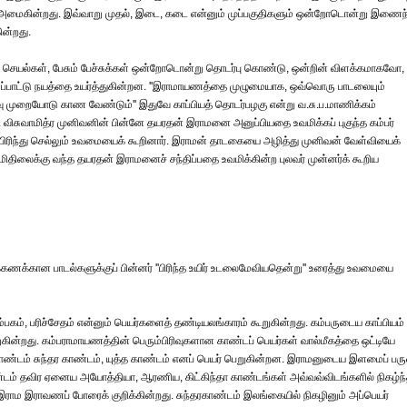
க அமைகின்றது. இவ்வாறு முதல், இடை, கடை என்னும் முப்பகுதிகளும் ஒன்றோடொன்று இணைந
ின்றது.
கின்ற செயல்கள், பேசும் பேச்சுக்கள் ஒன்றோடொன்று தொடர்பு கொண்டு, ஒன்றின் விளக்கமாகவோ,
்பாட்டு நயத்தை உயர்த்துகின்றன. ''இராமாயணத்தை முழுமையாக, ஒவ்வொரு பாடலையும்
 முறையோடு காண வேண்டும்'' இதுவே காப்பியத் தொடர்பழகு என்று வ.சு.ப.மாணிக்கம்
. விசுவாமித்ர முனிவனின் பின்னே தயரதன் இராமனை அனுப்பியதை உவமிக்கப் புகுந்த கம்பர்
் பிரிந்து செல்லும் உவமையைக் கூறினார். இராமன் தாடகையை அழித்து முனிவன் வேள்வியைக்
, மிதிலைக்கு வந்த தயரதன் இராமனைச் சந்திப்பதை உவமிக்கின்ற புலவர் முன்னர்க் கூறிய
க்கணக்கான பாடல்களுக்குப் பின்னர் ''பிரிந்த உயிர் உடலைமேவியதென்று'' உரைத்து உவமையை
லம்பகம், பரிச்சேதம் என்னும் பெயர்களைத் தண்டியலங்காரம் கூறுகின்றது. கம்பருடைய காப்பியம்
கின்றது. கம்பராமாயணத்தின் பெரும்பிரிவுகளான காண்டப் பெயர்கள் வால்மீகத்தை ஒட்டியே
ாண்டம் சுந்தர காண்டம், யுத்த காண்டம் எனப் பெயர் பெறுகின்றன. இராமனுடைய இளமைப் பர
ாண்டம் தவிர ஏனைய அயோத்தியா, ஆரணிய, கிட்கிந்தா காண்டங்கள் அவ்வவ்விடங்களில் நிகழ்ந
இராம இராவணப் போரைக் குறிக்கின்றது. சுந்தரகாண்டம் இலங்கையில் நிகழினும் அப்பெயர்