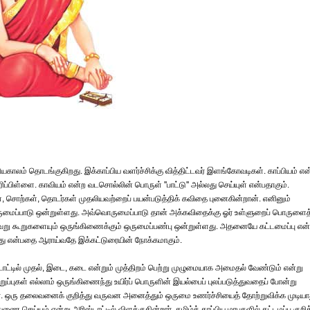
பியகாலம் தொடங்குகிறது. இக்காப்பிய வளர்ச்சிக்கு வித்திட்டவர் இளங்கோவடிகள். காப்பியம் என
ரிப்பிள்ளை. காவியம் என்ற வடசொல்லின் பொருள் ''பாட்டு'' அல்லது செய்யுள் என்பதாகும்.
், சொற்கள், தொடர்கள் முதலியவற்றைப் பயன்படுத்திக் கவிதை புனைகின்றான். எனினும்
மைப்பாடு ஒன்றுள்ளது. அவ்வொருமைப்பாடு தான் அக்கவிதைக்கு ஓர் உள்ளுறைப் பொருளைத
வேறு கூறுகளையும் ஒருங்கிணைக்கும் ஒருமைப்பண்பு ஒன்றுள்ளது. அதனையே கட்டமைப்பு என்
ளது என்பதை ஆராய்வதே இக்கட்டுரையின் நோக்கமாகும்.
ஸ்டாட்டில் முதல், இடை, கடை என்றும் முத்திறம் பெற்று முழுமையாக அமைதல் வேண்டும் என்று
உறுப்புகள் எல்லாம் ஒருங்கிணைந்து உயிர்ப் பொருளின் இயல்பைப் புலப்படுத்துவதைப் போன்று
ார். ஒரு தலைவனைக் குறித்து வருவன அனைத்தும் ஒருமை உணர்ச்சியைத் தோற்றுவிக்க முடியா
ை செய்யும் என்று அரிஸ்டாட்டில் விளக்குகின்றார். தமிழ்க் காப்பிய மரபுகளில் கட்டமப்பு குறித