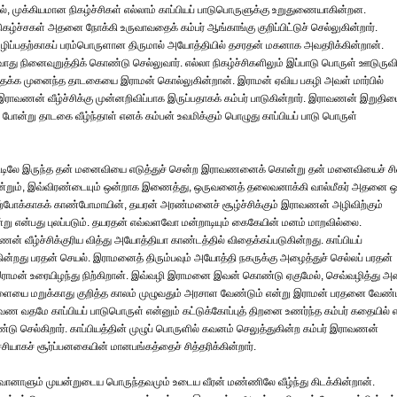
ல், முக்கியமான நிகழ்ச்சிகள் எல்லாம் காப்பியப் பாடுபொருளுக்கு உறுதுணையாகின்றன.
ழ்ச்சகள் அதனை நோக்கி உருவாவதைக் கம்பர் ஆங்காங்கு குறிப்பிட்டுச் செல்லுகின்றார்.
ப்பதற்காகப் பரம்பொருளான திருமால் அயோத்தியில் தசரதன் மகனாக அவதரிக்கின்றான்.
வாது நினைவுறுத்திக் கொண்டு செல்லுவார். எல்லா நிகழ்ச்சிகளிலும் இப்பாடு பொருள் ஊடுருவ
சிதைக்க முனைந்த தாடகையை இராமன் கொல்லுகின்றான். இராமன் ஏவிய பகழி அவள் மார்பில்
இராவணன் வீழ்ச்சிக்கு முன்னறிவிப்பாக இருப்பதாகக் கம்பர் பாடுகின்றார். இராவணன் இறுதி
போன்று தாடகை வீழ்ந்தாள் எனக் கம்பன் உவமிக்கும் பொழுது காப்பியப் பாடு பொருள்
காட்டிலே இருந்த தன் மனைவியை எடுத்துச் சென்ற இராவணனைக் கொன்று தன் மனைவியைச் ச
 என்றும், இவ்விரண்டையும் ஒன்றாக இணைத்து, ஒருவனைத் தலைவனாக்கி வால்மீகர் அதனை ஒ
 மேற்போக்காகக் காண்போமாயின், தயரன் அரண்மனைச் சூழ்ச்சிக்கும் இராவணன் அழிவிற்கும்
யன்று என்பது புலப்படும். தயரதன் எவ்வளவோ மன்றாடியும் கைகேயின் மனம் மாறவில்லை.
் வீழ்ச்சிக்குரிய வித்து அயோத்தியா காண்டத்தில் விதைக்கப்படுகின்றது. காப்பியப்
றது பரதன் செயல். இராமனைத் திரும்பவும் அயோத்தி நகருக்கு அழைத்துச் செல்லப் பரதன்
ில் இராமன் உரையிழந்து நிற்கிறான். இவ்வழி இராமனை இவன் கொண்டு ஏகுமேல், செவ்வழித்து அன
ட்டளையை மறுக்காது குறித்த காலம் முழுவதும் அரசாள வேண்டும் என்று இராமன் பரதனை வேண்
ண வதமே காப்பியப் பாடுபொருள் என்னும் கட்டுக்கோப்புத் திறனை உணர்ந்த கம்பர் கதையில் எ
ொண்டு செல்கிறார். காப்பியத்தின் முழுப் பொருளில் கவனம் செலுத்துகின்ற கம்பர் இராவணன்
சியாகச் சூர்ப்பனகையின் மானபங்கத்தைச் சித்தரிக்கின்றார்.
ானாளும் முயன்றுடைய பொருந்தவமும் உடைய வீரன் மண்ணிலே வீழ்ந்து கிடக்கின்றான்.