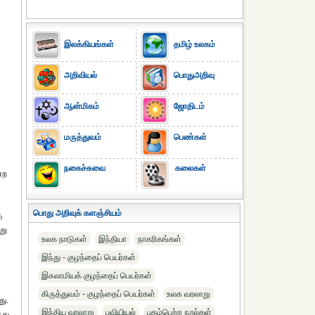
இலக்கியங்கள்
தமிழ் உலகம்
அறிவியல்
பொதுஅறிவு
ஆன்மிகம்
ஜோதிடம்
மருத்துவம்
பெண்கள்
நகைச்சுவை
கலைகள்
்ற
பொது அறிவுக் களஞ்சியம்
்
று
உலக நாடுகள்
இந்தியா
நாகரிகங்கள்
இந்து - குழந்தைப் பெயர்கள்
இசுலாமியக் குழந்தைப் பெயர்கள்
கிருத்துவம் - குழந்தைப் பெயர்கள்
உலக வரலாறு
து.
இந்திய வரலாறு
புவியியல்
புகழ்பெற்ற நூல்கள்
்து