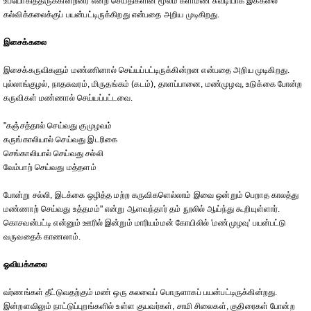
உபயோகித்திருக்கின்றனர் என்ற செய்திகளின் மூலம் களிமண் சுவடியாக இக்கலை
கல்விக்கலைக்குப் பயன்பட்டிருக்கிறது என்பதை அறிய முடிகிறது.
இசைக்கலை
இசைக்கருவிகளும் மண்ணினால் செய்யப்பட்டிருக்கின்றன என்பதை அறிய முடிகிறது.
புல்லாங்குழல், நாதசுவரம், மிருதங்கம் (கடம்), தாளப்பானை, மண்முழவு, உடுக்கை போன்ற
கருவிகள் மண்ணால் செய்யப்பட்டவை.
"கஞ்சத்தால் செய்வது குமுழவம்
கருங்காலியால் செய்வது இடரிகை
செங்காலியால் செய்வது சல்லி
வேம்பாற் செய்வது மத்தளம்
போன்று சல்லி, இடக்கை ஒழித்த மற்ற கருவிகளெல்லாம் இவை ஒன்றும் பெறாத காலத்து
மண்ணாற் செய்வது உத்தமம்" என்று ஆளவந்தார் தம் நூலில் ஆய்ந்து கூறியுள்ளார்.
கொசவன்பட்டி என்னும் ஊரில் இன்றும் மாரியம்மன் கோயிலில் 'மண்முழவு' பயன்பட்டு
வருவதைக் காணலாம்.
ஓவியக்கலை
வர்ணங்கள் தீட்டுவதற்கும் மண் ஒரு கலவைப் பொருளாகப் பயன்பட்டிருக்கின்றது.
இன்றளவிலும் நாட்டுப்புறங்களில் உள்ள குயவர்கள், சாமி சிலைகள், குதிரைகள் போன்ற