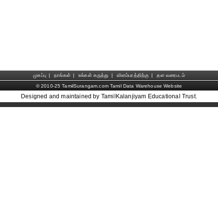
முகப்பு
|
நாங்கள்
|
உங்கள் கருத்து
|
விளம்பரத்திற்கு
|
தள வரைபடம்
© 2010-25 TamilSurangam.com Tamil Data Warehouse Website
Designed and maintained by TamilKalanjiyam Educational Trust.