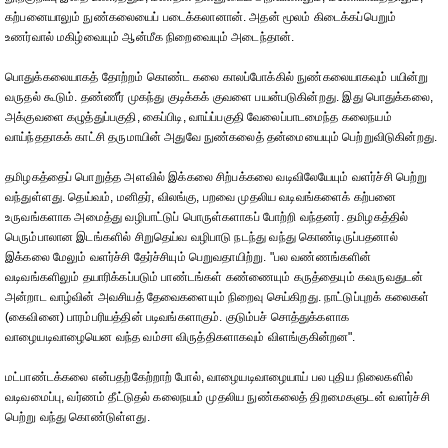
கற்பனையாலும் நுண்கலையைப் படைக்கலானான். அதன் மூலம் கிடைக்கப்பெறும்
உணர்வால் மகிழ்வையும் ஆன்மீக நிறைவையும் அடைந்தான்.
பொதுக்கலையாகத் தோற்றம் கொண்ட கலை காலப்போக்கில் நுண்கலையாகவும் பயின்று
வருதல் கூடும். தண்ணீர் முகந்து குடிக்கக் குவளை பயன்படுகின்றது. இது பொதுக்கலை,
அக்குவளை கழுத்துப்பகுதி, கைப்பிடி, வாய்ப்பகுதி வேலைப்பாடமைந்த கலைநயம்
வாய்ந்ததாகக் காட்சி தருமாயின் அதுவே நுண்கலைத் தன்மையையும் பெற்றுவிடுகின்றது.
தமிழகத்தைப் பொறுத்த அளவில் இக்கலை சிற்பக்கலை வடிவிலேயேயும் வளர்ச்சி பெற்று
வந்துள்ளது. தெய்வம், மனிதர், விலங்கு, பறவை முதலிய வடிவங்களைக் கற்பனை
உருவங்களாக அமைத்து வழிபாட்டுப் பொருள்களாகப் போற்றி வந்தனர். தமிழகத்தில்
பெரும்பாலான இடங்களில் சிறுதெய்வ வழிபாடு நடந்து வந்து கொண்டிருப்பதனால்
இக்கலை மேலும் வளர்ச்சி தேர்ச்சியும் பெறுவதாயிற்று. "பல வண்ணங்களின்
வடிவங்களிலும் தயாரிக்கப்படும் பாண்டங்கள் கண்ணையும் கருத்தையும் கவருவதுடன்
அன்றாட வாழ்வின் அவசியத் தேவைகளையும் நிறைவு செய்கிறது. நாட்டுப்புறக் கலைகள்
(கைவினை) பாரம்பரியத்தின் படிவங்களாகும். குடும்பச் சொத்துக்களாக
வாழையடிவாழையென வந்த வம்சா விருத்திகளாகவும் விளங்குகின்றன".
மட்பாண்டக்கலை என்பதற்கேற்றாற் போல், வாழையடிவாழையாய் பல புதிய நிலைகளில்
வடிவமைப்பு, வர்ணம் தீட்டுதல் கலைநயம் முதலிய நுண்கலைத் திறமைகளுடன் வளர்ச்சி
பெற்று வந்து கொண்டுள்ளது.