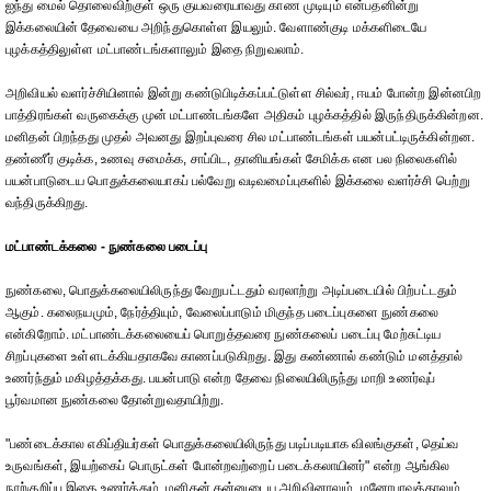
ஐந்து மைல் தொலைவிற்குள் ஒரு குயவரையாவது காண முடியும் என்பதனின்று
இக்கலையின் தேவையை அறிந்துகொள்ள இயலும். வேளாண்குடி மக்களிடையே
புழக்கத்திலுள்ள மட்பாண்டங்களாலும் இதை நிறுவலாம்.
அறிவியல் வளர்ச்சியினால் இன்று கண்டுபிடிக்கப்பட்டுள்ள சில்வர், ஈயம் போன்ற இன்னபிற
பாத்திரங்கள் வருகைக்கு முன் மட்பாண்டங்களே அதிகம் புழக்கத்தில் இருந்திருக்கின்றன.
மனிதன் பிறந்தது முதல் அவனது இறப்புவரை சில மட்பாண்டங்கள் பயன்பட்டிருக்கின்றன.
தண்ணீர் குடிக்க, உணவு சமைக்க, சாப்பிட, தானியங்கள் சேமிக்க என பல நிலைகளில்
பயன்பாடுடைய பொதுக்கலையாகப் பல்வேறு வடிவமைப்புகளில் இக்கலை வளர்ச்சி பெற்று
வந்திருக்கிறது.
மட்பாண்டக்கலை - நுண்கலை படைப்பு
நுண்கலை, பொதுக்கலையிலிருந்து வேறுபட்டதும் வரலாற்று அடிப்படையில் பிற்பட்டதும்
ஆகும். கலைநயமும், நேர்த்தியும், வேலைப்பாடும் மிகுந்த படைப்புகளை நுண்கலை
என்கிறோம். மட்பாண்டக்கலையைப் பொறுத்தவரை நுண்கலைப் படைப்பு மேற்சுட்டிய
சிறப்புகளை உள்ளடக்கியதாகவே காணப்படுகிறது. இது கண்ணால் கண்டும் மனத்தால்
உணர்ந்தும் மகிழத்தக்கது. பயன்பாடு என்ற தேவை நிலையிலிருந்து மாறி உணர்வுப்
பூர்வமான நுண்கலை தோன்றுவதாயிற்று.
"பண்டைக்கால எகிப்தியர்கள் பொதுக்கலையிலிருந்து படிப்படியாக விலங்குகள், தெய்வ
உருவங்கள், இயற்கைப் பொருட்கள் போன்றவற்றைப் படைக்கலாயினர்" என்ற ஆங்கில
நூற்குறிப்பு இதை உணர்த்தும், மனிதன் தன்னுடைய அறிவினாலும், மனோபாவத்தாலும்,