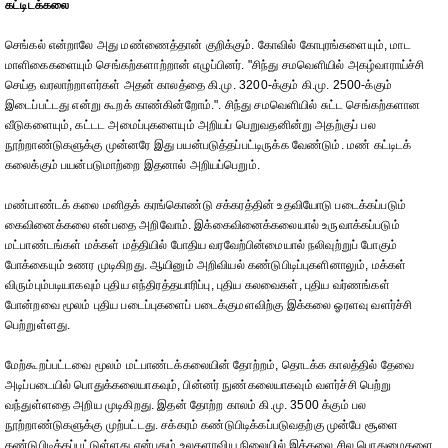
கட்டிடக்கலை
செங்கல் என்றாலே அது மண்ணைத்தான் குறிக்கும். கோவில் கோபுரங்களையும், மாட
மாளிகைகளையும் செங்கற்களாற்றான் எழுப்பினர். "சிந்து சமவெளியில் அகழ்வாராய்ச்சி
செய்த வரலாற்றாளர்கள் அதன் காலத்தை கி.மு. 3200-க்கும் கி.மு. 2500-க்கும்
இடைப்பட்டது என்று கூறக் காண்கின்றோம்.". சிந்து சமவெளியில் சுட்ட செங்கற்களான
வீடுகளையும், கட்டட அமைப்புகளையும் அறியப் பெறுவதனின்று அதற்குப் பல
நூற்றாண்டுகளுக்கு முன்னரே இது பயன்படுத்தப்பட்டிருக்க வேண்டும். மண் கட்டிடக்
கலைக்கும் பயன்படுமாற்றை இதனால் அறியப்பெறும்.
மண்பாண்டக் கலை மனிதக் கரங்கொண்டு சக்கரத்தின் உதவியோடு படைக்கப்படும்
கைவினைக்கலை என்பதை அறிவோம். இக்கைவினைக்கலையால் உருவாக்கப்படும்
மட்பாண்டங்கள் மக்கள் மத்தியில் போதிய வரவேற்பின்மையால் நலிவுற்றுப் போகும்
போக்கையும் உணர முடிகிறது. ஆயினும் அறிவியல் கண்டுபிடிப்புகளினாலும், மக்கள்
விரும்பும்படியாகவும் புதிய எந்திரத்தயாரிப்பு, புதிய கலவைகள், புதிய வர்ணங்கள்
போன்றவை மூலம் புதிய படைப்புகளைப் படைக்குமளவிற்கு இக்கலை ஓரளவு வளர்ச்சி
பெற்றுள்ளது.
மேற்கூறப்பட்டவை மூலம் மட்பாண்டக்கலையின் தோற்றம், தொடக்க காலத்தில் தேவை
அடிப்படையில் பொதுக்கலையாகவும், பின்னர் நுண்கலையாகவும் வளர்ச்சி பெற்று
வந்துள்ளதை அறிய முடிகிறது. இதன் தோற்ற காலம் கி.மு. 3500 க்கும் பல
நூற்றாண்டுகளுக்கு முற்பட்டது. சக்கரம் கண்டுபிடிக்கப்படுவதற்கு முன்பே சூளை
கண்டுபிடிக்கப்பட்டுள்ளது என்பதும் உலகளாவிய நிலையில் இக்கலை சில பொதுமைகளை