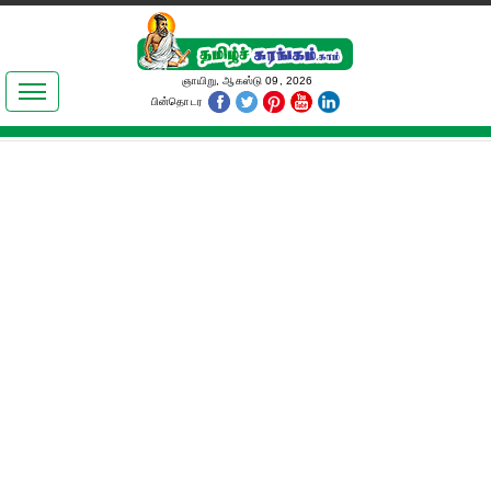
இலக்கியங்கள்
ஞாயிறு, ஆகஸ்டு 09, 2026
பின்தொடர
தமிழ் உலகம்
அறிவியல்
பொதுஅறிவு
ஆன்மிகம்
ஜோதிடம்
மருத்துவம்
பெண்கள் பகுதி
நகைச்சுவை
கலையுலகம்