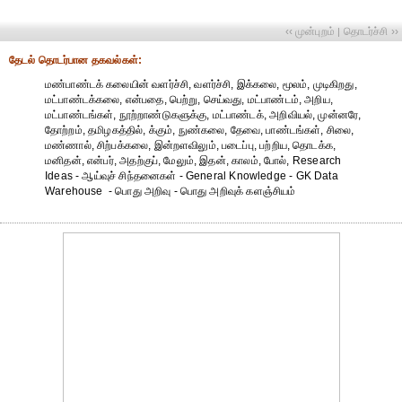
‹‹ முன்புறம்
தொடர்ச்சி ››
|
தேட‌ல் தொட‌ர்பான தகவ‌ல்க‌ள்:
மண்பாண்டக் கலையின் வளர்ச்சி, வளர்ச்சி, இக்கலை, மூலம், முடிகிறது,
மட்பாண்டக்கலை, என்பதை, பெற்று, செய்வது, மட்பாண்டம், அறிய,
மட்பாண்டங்கள், நூற்றாண்டுகளுக்கு, மட்பாண்டக், அறிவியல், முன்னரே,
தோற்றம், தமிழகத்தில், க்கும், நுண்கலை, தேவை, பாண்டங்கள், சிலை,
மண்ணால், சிற்பக்கலை, இன்றளவிலும், படைப்பு, பற்றிய, தொடக்க,
மனிதன், என்பர், அதற்குப், மேலும், இதன், காலம், போல், Research
Ideas - ஆய்வுச் சிந்தனைகள் - General Knowledge - GK Data
Warehouse - பொது அறிவு - பொது அறிவுக் களஞ்சியம்