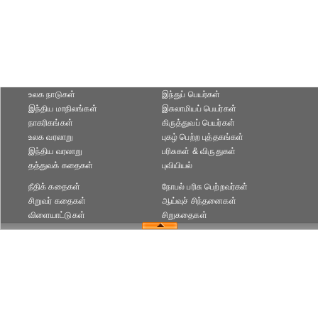
உலக நாடுகள்
இந்துப் பெயர்கள்
இந்திய மாநிலங்கள்
இசுலாமியப் பெயர்கள்
நாகரிகங்கள்
கிருத்துவப் பெயர்கள்
உலக வரலாறு
புகழ் பெற்ற புத்தகங்கள்
இந்திய வரலாறு
பரிசுகள் & விருதுகள்
தத்துவக் கதைகள்
புவியியல்
நீதிக் கதைகள்
நோபல் பரிசு‎ பெற்றவர்‎கள்
சிறுவர் கதைகள்
ஆய்வுச் சிந்தனைகள்
விளையாட்டுகள்
சிறுகதைகள்