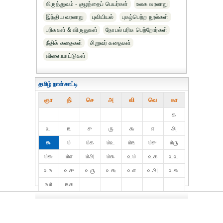
கிருத்துவம் - குழந்தைப் பெயர்கள்
உலக வரலாறு
இந்திய வரலாறு
புவியியல்
புகழ்பெற்ற நூல்கள்
பரிசுகள் & விருதுகள்
நோபல் பரிசு‎ பெற்றோர்‎கள்
நீதிக் கதைகள்
சிறுவர் கதைகள்
விளையாட்டுகள்
தமிழ் நாள்காட்டி
ஞா
தி்
செ
அ
வி
வெ
கா
௧
௨
௩
௪
௫
௬
௭
௮
௯
௰
௰௧
௰௨
௰௩
௰௪
௰௫
௰௬
௰௭
௰௮
௰௯
௨௰
௨௧
௨௨
௨௩
௨௪
௨௫
௨௬
௨௭
௨௮
௨௯
௩௰
௩௧