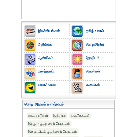
இலக்கியங்கள்
தமிழ் உலகம்
அறிவியல்
பொதுஅறிவு
ஆன்மிகம்
ஜோதிடம்
மருத்துவம்
பெண்கள்
நகைச்சுவை
கலைகள்
பொது அறிவுக் களஞ்சியம்
உலக நாடுகள்
இந்தியா
நாகரிகங்கள்
இந்து - குழந்தைப் பெயர்கள்
இசுலாமியக் குழந்தைப் பெயர்கள்