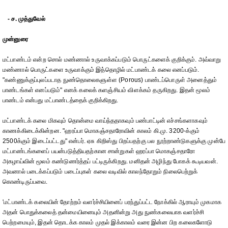
- ச. முத்துவேல்
முன்னுரை
மட்பாண்டம் என்ற சொல் மண்ணால் உருவாக்கப்படும் பொருட்களைக் குறிக்கும். அவ்வாறு
மண்ணால் பொருட்களை உருவாக்கும் இத்தொழில் மட்பாண்டக் கலை எனப்படும்.
"கண்ணுக்குப்புலப்படாத நுண்தொலைகளுள்ள (Porous) பாண்டப்பொருள் அனைத்தும்
பாண்டங்கள் எனப்படும்" எனக் கலைக் களஞ்சியம் விளக்கம் தருகிறது. இதன் மூலம்
பாண்டம் என்பது மட்பாண்டத்தைக் குறிக்கிறது.
மட்பாண்டக் கலை மிகவும் தொன்மை வாய்ந்ததாகவும் பண்பாட்டின் எச்சங்களாகவும்
காணக்கிடைக்கின்றன. "ஹரப்பா மொகஞ்சதாரோவின் காலம் கி.மு. 3200-க்கும்
2500க்கும் இடைப்பட்டது" என்பர். ஏசு கிறிஸ்து பிறப்பதற்கு பல நூற்றாண்டுகளுக்கு முன்பே
மட்பாண்டங்களைப் பயன்படுத்தியதற்கான சான்றுகள் ஹரப்பா மொகஞ்சதாரோ
அகழாய்வின் மூலம் கண்டுணர்த்தப் பட்டிருக்கிறது. மனிதன் அழிந்து போகக் கூடியவன்.
அவனால் படைக்கப்படும் படைப்புகள் கலை வடிவில் காலந்தோறும் நிலைபெற்றுக்
கொண்டிருப்பவை.
'மட்பாண்டக் கலையின் தோற்றம் வளர்ச்சியினைப் பரந்துப்பட்ட நோக்கில் ஆராயும் முகமாக
அதன் பொதுக்கலைத் தன்மையினையும் அதனின்று அது நுண்கலையாக வளர்ச்சி
பெற்றமையும், இதன் தொடக்க காலம் முதல் இக்காலம் வரை இன்ன பிற கலைகளோடு