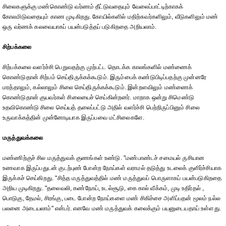
சிலைகளுக்கு மண்கொண்டு வர்ணம் தீட்டுவதையும் வேலைப்பாட்டிற்காகக்
கோலமிடுவதையும் காண முடிகிறது. கோயில்களில் மதிற்சுவர்களிலும், வீடுகளிலும் மண்
ஒரு வர்ணக் கலவையாகப் பயன்படுத்தப் படுகிறதை அறியலாம்.
சிற்பக்கலை
சிற்பக்கலை வளர்ச்சி பெறுவதற்கு முற்பட்ட தொடக்க காலங்களில் மண்ணைக்
கொண்டுதான் சிற்பம் செய்திருக்கக்கூடும். இரும்பைக் கண்டுபிடிப்பதற்கு முன்னரே
மரத்தாலும், கல்லாலும் சிலை செய்திருக்கக்கூடும். இன்றளவிலும் மண்ணைக்
கொண்டுதான் குயவர்கள் சிலையைச் செய்கின்றனர். மாறாக ஒன்று சிமெண்டு
உதவிகொண்டு சிலை செய்யத் தலைப்பட்டு அதில் வளர்ச்சி பெற்றிருப்பினும் சிலை
உருவாக்கத்தின் முன்னோடியாக இருப்பவை மட்சிலைகளே.
மருத்துவக்கலை
மண்ணிற்குச் சில மருத்துவக் குணங்கள் உண்டு. "மண்பாண்டச் சமையல் ருசியான
உணவாக இருப்பதுடன் குடற்புண் போன்ற நோய்கள் வராமல் தடுத்து உடலைக் குளிர்ச்சியாக
இருக்கச் செய்கிறது. "சித்த மருத்துவத்தில் மண் மருத்துவப் பொருளாகப் பயன்படுகிறதை
அறிய முடிகிறது. "தலைவலி, கண்நோய், உடல்சூடு, கை கால் வீக்கம், முடி உதிர்தல் ,
பொடுகு, தேமல், சிரங்கு, படை போன்ற நோய்களை மண் சிகிச்சை அளிப்பதன் மூலம் நல்ல
பலனை அடையலாம்" என்பர். எனவே மண் மருத்துவக் கலைக்கும் பயனுடையதாய் உள்ளது.