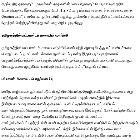
கருப்பு நிற ஓடுகளும் முதுமக்கள் தாழிகளின் உடைபாடுகளும் பெருமளவு சிதறிக்
கிடக்கின்றன. இவையனைத்தும் கி.பி. 1,2 - ஆம் நூற்றாண்டுகளைச் சார்ந்தவை எனக்
கொள்ளலாம்". எனவே பல நூற்றாண்டுகளுக்கு முன்னரே தமிழகத்தில் மட்பாண்டக்கலை
தோற்றம் பெற்றிருக்கின்றது என்பதை அறிய முடிகிறது.
தமிழகத்தில் மட்பாண்டக்கலையின் வளர்ச்சி
தமிழகத்தின் மட்பாண்டக் கலை வளர்ச்சியினைப் பற்றி ஆராயுமிடத்து மட்பாண்டக்கலை -
பொதுப்படைப்பு, மட்பாண்டக்கலை நுண்படைப்பு என்ற இருபெரும் பகுதிகளாகப்
பாகுபடுத்திப்பார்த்தல் பயன்தரும். ஏனெனில் முன்னது வாழ்வியற் பயன்பாடுடையதாகும்
பின்னது கலை முருகியல் உணர்வும் இன்பத்தையும் அளிப்பதாய் உள்ளன.
மட்பாண்டக்கலை - பொதுப்படைப்பு
மனித வாழ்க்கைக்குப் பயன்படும் விதத்தில் அமைந்த தொழிலையே பொதுக்கலை என்று
பார்த்தோம். தேவை என்ற பயன்பாட்டு நிலையிலேயே ஆரம்பகாலத்தில் இக்கலை
இன்றியமையாத சேவைகளில் ஒன்றாகப் பயன்பட்டிருக்கின்றன. மட்பாண்டம்
கண்டுபிடிக்கப்படுவதற்கு முன் சுரைக்குடுக்கை, பாறை இடுக்குகள் போன்றவற்றில் நீரைச்
சேமித்து வைத்தான் என்ற செய்தியை அறிவதன் மூலம் மட்பாண்டம்
கண்டுபிடிக்கப்பட்டதற்குப் பின் பயன் கருதிய நிலையிலேதான் வளர்ச்சி பெற்றிருக்கக்கூடும்
என்பதை ஊகிக்கவியலும். அக்கால கட்டத்தில் இக்கலையின் இன்றியமையாமை
உணரப்பட்டுமிருந்த அளவிலே பயன்படுத்தப்பட்டு வந்திருக்கிறது. இன்றளவிலும் சுமார்