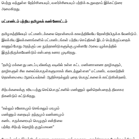
பெற்று வந்துள்ள தேர்ச்சியையும், வளர்ச்சியையும் பற்றிக் கூறுவதாய் இக்கட்டுரை
அமைகிறது.
மட்பாண்டம் பற்றிய தமிழகக் கண்ணோட்டம்
தமிழகத்திலேயும் மட்பாண்டக்கலை தொன்மைக் காலத்திலேயே தோன்றியிருக்க வேண்டும்.
இலக்கிய இலக்கணங்களில் மட்பாண்டங்கள் பற்றிய செய்திகள் இடம் பெற்றிருப்பதைக்
காணும்போது அதற்குப் பல நூற்றாண்டுகளுக்கு முன்னரே அவை புழக்கத்தில்
இருந்திருக்கவேண்டும் என்பதை உணர முடிகிறது.
"தமிழ் மக்களது படைப்பு விலங்கு வடிவில் உள்ள கட்ட மண்ணாலாண தாழிகளும்,
தாழிகளுள் சில கலைப்பொருள்களுமாகக் கிடைத்துள்ளன" மட்பாண்ட வரலாற்றின்
தொன்மையை ஆராய்பவர்கள் ஆதிச்சநல்லூர் புதை பொருட்களைக் காட்டுகின்றனர்.
சிற்பக்கலைக்கு உரிய பத்து செய்பொருட்களில் மண்ணும் ஒன்றென்பதைத் திவாகர
நிகண்டும் சுட்டுகிறது.
"கல்லும் உலோகமும் செங்கலும் மரமும்
மண்ணும் கதையும் தந்தமும் வண்ணமும்
கண்ட சருக்கரையும் மெழுகும் என்றிலை
பத்தே சிற்பத் தொழிற் குறுப்பாவன"