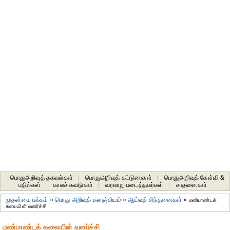
பொதுஅறிவுத் தகவல்கள்
|
பொதுஅறிவுக் கட்டுரைகள்
|
பொதுஅறிவுக் கேள்வி &
பதில்கள்
|
காலச் சுவடுகள்
|
வரலாறு படைத்தவர்கள்
|
சாதனைகள்‎
முதன்மை பக்கம்
»
பொது அறிவுக் களஞ்சியம்
»
ஆய்வுச் சிந்தனைகள்
»
மண்பாண்டக்
கலையின் வளர்ச்சி
மண்பாண்டக் கலையின் வளர்ச்சி