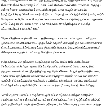
மேலும் சங்க இலக்கியங்களான புறநானூறு, ஐங்குறுநூறு, குறுந்தொகை போன்றவற்றிலும்
இன்னபிற இலக்கியங்களிலும் மட்பாண்டம் பற்றிய செய்திகள் கிடைக்கின்றன. அதற்குப்
பின்னால் வந்த காலங்களிலும் படைப்பின் தரமும், கலை நயமும் சிறப்பாகவே
இருந்திருக்கிறது. "சென்னை மாநிலத்தில் வட ஆற்காடு மாவட்டத்தில் கிரிகிரி என்ற ஊரில்
செய்தவை பல அகில உலக பொருட்காட்சிச் சாலைகளில் பாராட்டு பெற்றுள்ளன. மதுரையில்
செய்யும் கருநிற மட்பாண்டங்கள் மிகச் சிறந்தவை. சேலத்தில் ஓவியம் வரைந்த
மட்பாண்டங்கள் தயாராகின்றன."
"தென்னிந்தியாவில் நீலகிரி மாவட்டத்தில் பழைய பாவைகள், விலங்குகள், மனிதர்கள்
முதலியன அலங்கரிப்புள்ளவை. (முதுமக்கள் தாழிகள் என வழங்கும் சவப்பானைகளோடு
கிடைத்த பானைகளில் கோயமுத்தூர் ஜில்லாவில் கிடைத்த மெருகுகொடுத்த பானைகள்
விசேஷமாகக் கருதப்பட்டன" என்ற செய்திகளும் உள்ளன.
தமிழகத்தைப் பொறுத்தவரை பெரும்பாலும் கருப்பு, சிவப்பு நிறப் பாண்டங்களே
செய்யப்பட்டிருக்கின்றன. ஏனை கிரேக்க ரோமனிய நாடுகளைப் போல் பச்சை, நீலம்
நிறமுடைய பாண்டங்கள் இருத்திருப்பதாகத் தெரியவில்லை. மேலும் தமிழகத்தில் சக்கர
உதவியினால் நேர்த்தியான பானைகளை வனைந்திருக்கின்றனர். "மலையாள ஊராளிக்
குறும்பர், சிங்களத்திலுள்ள வேடர்கள், ஆப்பிரிக்க நீக்ரோக்கள், சைபீரிய யாகுட்சுகள்
போன்றோர் சக்கர உதவியின்றியே பானை வனைந்தனர்" என்ற செய்தி கிடைக்கிறது.
"தென் ஆற்காடு மாவட்டம் திருக்கோவலூர் வட்டம் கீழ்வாலை என்னும் ஊரிலுள்ள
வெவ்வேறு மூன்று குன்றுகளின் குகைப் பகுதிகளிலும், குன்றைச் சூழ்ந்துள்ள புன்செய்
நிலப்பகுதிகளிலும், கருப்புறிச்சுடுமண் ஓடுகளும், மெல்லிய வழுவழுப்பான சிவப்பு மற்றும்