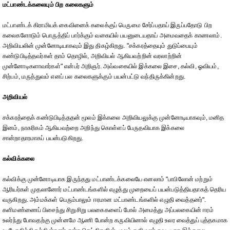
மட்பாண்டக்கலையும் பிற கலைகளும்
மட்பாண்டக் கிராமியக் கைவினைக் கலைக்குப் பெருமை சேர்ப்பதாய் இருப்பதோடு பிற
கலைகளோடும் பொருத்திப் பார்க்கும் வகையில் பயனுடையதாய் அமைவதைக் காணலாம்.
அறிவியலின் முன்னோடியாகவும் இது திகழ்கிறது. "சக்கரத்தையும் துடுப்பையும்
கண்டுபிடித்தவர்கள் தாம் தொழில், அறிவியல் ஆகியவற்றின் வரலாற்றின்
முன்னோடிகளாவார்கள்" என்பர் அறிஞர். அவ்வகையில் இக்கலை இசை, கல்வி, ஓவியம்,
சிற்பம், மருத்துவம் எனப் பல கலைகளுக்கும் பயன்பட்டு வந்திருக்கின்றது.
அறிவியல்
சக்கரத்தைக் கண்டுபிடித்ததன் மூலம் இக்கலை அறிவியலுக்கு முன்னோடியாகவும், மனித
இனம், நாகரிகம் ஆகியவற்றை அறிந்து கொள்ளப் பேருதவியாக இக்கலை
சான்றாதாரமாகப் பயன்படுகிறது.
கல்விக்கலை
கல்விக்கு முன்னோடியாக இருந்தது மட்பாண்டக்கலையே எனலாம் "பாபிலோன் மற்றும்
ஆரியர்கள் முதலானோர் மட்பாண்டங்களில் எழுத்து முறையைப் பயன்படுத்தியதாகத் தெரிய
வருகிறது. அம்மக்கள் பெரும்பாலும் ஈரமான மட்பாண்டங்களில் எழுதி வைத்தனர்".
களிமண்ணைப் பிசைந்து சிறுசிறு பலகைகளைப் போல் அமைத்து அப்பலகையின் ஈரம்
உலர்ந்து போவதற்கு முன்னமே ஆணி போன்ற கருவியினால் எழுதி உலர வைத்துப் புத்தகமாக