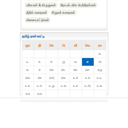
பரிசுகள் & விருதுகள்
நோபல் பரிசு‎ பெற்றோர்‎கள்
நீதிக் கதைகள்
சிறுவர் கதைகள்
விளையாட்டுகள்
தமிழ் நாள்காட்டி
ஞா
தி்
செ
அ
வி
வெ
கா
௧
௨
௩
௪
௫
௬
௭
௮
௯
௰
௰௧
௰௨
௰௩
௰௪
௰௫
௰௬
௰௭
௰௮
௰௯
௨௰
௨௧
௨௨
௨௩
௨௪
௨௫
௨௬
௨௭
௨௮
௨௯
௩௰
௩௧