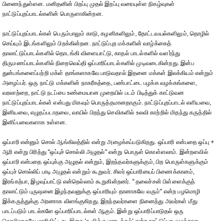
பிணைந்துள்ளன. மனிதனின் பிறப்பு முதல் இறப்பு வரையுள்ள நிகழ்வுகள்
நாட்டுப்புறப்பாடல்களின் பொருளாகின்றன.
நாட்டுப்புறப்பாடல்கள் பெரும்பாலும் காடு, கழனிகளிலும், தோட்டவயல்களிலும், தொழில்
செய்யும் இடங்களிலும் பிறக்கின்றன. நாட்டுப்புற மக்களின் வாழ்க்கைத்
தாலாட்டுப்பாடல்களில் தொடங்கி விளையாட்டு, காதல் பாடல்களில் வளர்ந்து
திருமணப்பாடல்களில் நிறைவெய்தி ஒப்பாரிப்பாடல்களில் முடிவடைகின்றது. இன்ப
துன்பங்களைப்பற்றி மக்ள் தாங்களாகவே பாடுவதால் இதனை மக்கள் இலக்கியம் என்றும்
அழைப்பர். ஒரு நாட்டு மக்களின் நாகரீகத்தை, பண்பாட்டை பழக்க வழக்கங்களை,
வரலாற்றை, நாட்டு நடப்பை உண்மையான முறையில் படம் பிடித்துக் காட்டுவன
நாட்டுப்புறப்பாடல்கள் என்பது மிகவும் பொருத்தமானதாகும். நாட்டுப்புறப்பாடல் எளியவை,
இனியவை, எழுதப்படாதவை, வாயில் பிறந்து செவிகளில் உலவி காற்றில் மிதந்து கருத்தில்
இனிப்பவைகளாக உள்ளன.
ஒப்பாரி என்னும் சொல் ஆங்கிலத்தில் என்று அழைக்கப்படுகிறது. ஒப்பாரி என்பதை ஒப்பு +
ஆரி என்று பிரித்து "ஒப்புச் சொல்லி அழுதல்" என்று பொருள் கொள்ளலாம். இன்றளவில்
ஒப்பாரி என்பதை ஒப்புக்கு அழுதல் என்றும், இறந்தவர்களுக்கும், பிற பொருள்களுக்கும்
ஒப்புச் சொல்லிப் பாடி அழுதல் என்றும் கூறுவர். சிலர் ஒப்பாரியைப் பிணைக்கானம்,
இரங்கற்பா, இழவுப்பாட்டு என்றெல்லாம் கூறுகின்றனர். " தலைச்சன் பிள்ளைக்குத்
தாலாட்டும் புருஷனை இழந்தவனுக்கு ஒப்பாரியும் தானாகவே வரும்" என்ற பழமொழி
இக்கருத்துக்கு அரணாக விளங்குகிறது. இறந்தவர்களை நினைத்து அவர்கள் மீது
பாடப்படும் பாடல்களே ஒப்பாரிப்பாடல்கள் ஆகும். இன்று ஒப்பாரிப்பாடுதல் ஒரு