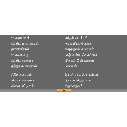
உலக நாடுகள்
இந்துப் பெயர்கள்
இந்திய மாநிலங்கள்
இசுலாமியப் பெயர்கள்
நாகரிகங்கள்
கிருத்துவப் பெயர்கள்
உலக வரலாறு
புகழ் பெற்ற புத்தகங்கள்
இந்திய வரலாறு
பரிசுகள் & விருதுகள்
தத்துவக் கதைகள்
புவியியல்
நீதிக் கதைகள்
நோபல் பரிசு‎ பெற்றவர்‎கள்
சிறுவர் கதைகள்
ஆய்வுச் சிந்தனைகள்
விளையாட்டுகள்
சிறுகதைகள்