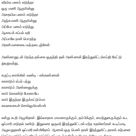
உரியில பணம் எடுத்தா
ஒரு மணி ஆகுமின்னு
அறையில பணம் எடுத்தா
அஞ்சுமணி ஆகுமின்னு
அப்போ பணம் எடுத்து
ஆகாயக் கப்பல் ஏறி
அப்பாலே நான் பொறந்த
அரண்மனையை வந்தடைஞ்சேன்.
அண்ணனுடன் பிறந்த தங்கை ஒருத்தி தன் அண்ணன் இறந்துவிட்டசெய்தி கேட்டு
துடிதுடித்து,
கருப்பு சைக்கிள் வண்டி - எங்கண்ணன்
காசாடும் ரப்பர் பந்து
காசாடும் அண்ணனுக்கு
காபி கொண்டு போனாயே
காபி இருந்தா இருக்கட்டும்மா
கவலையைச் சொல்லுமென்பார்
என்று கூறி அழுகிறாள். இவ்வாறாக மாமனாருக்கும், தம்பிக்கும், மைத்துனருக்கும் கூட
ஒப்பாரி பாடுதல் உண்டு. இதுவரை ஒருவர் இறந்துவிட்டால் மற்ற உறவினர்கள் கூடிப்பாடி
அழுவதுதான் ஒப்பாரி என்கிறோம். ஆனால் ஒரு பெண் தான் இறந்துவிட்டதாகக் கற்பனை