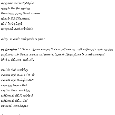
கருநாகம் கண்ணீர்விடும்!
புத்துமேலே நின்னுகினு
பொண்ணு குறை சொன்னாக்கா
புத்தும் கிடுகிடென்னும்
புத்தில் இருக்கும்
புதர்நாகம் கண்ணீர்விடும்!
என்ற பாடலைச் சான்றாகக் கூறலாம்.
குழந்தைக்கு :
" பிள்ளை இல்லா வாழ்வு, பேய்வாழ்வு" என்பது பழமொழியாகும். தாய் ஒருத்தி
குழந்தையைச் சீராட்டி பாராட்டி வளர்த்தாள். ஆனால் அக்குழந்தை 5 மாதங்களுக்குள்
இறந்து விட்டதை எண்ணி,
மடியில் கிளி வளர்த்து
மலையோரம் மேய விட்டேன்
மலையோரம் மேய்ஞ்ச கிளி
மடிவந்து சேரலையே!
மடியில கிளை வளர்த்து
மதிலோரம் விட்டு வச்சேன்
மதிலோரம் விட்ட கிளி
மாயமாய் மறைச்சதடா!