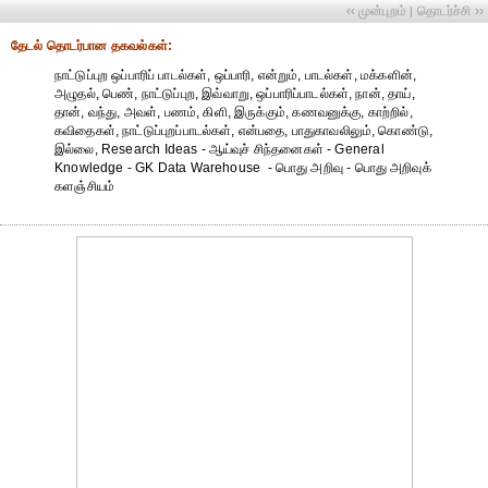
‹‹ முன்புறம்
தொடர்ச்சி ››
|
தேட‌ல் தொட‌ர்பான தகவ‌ல்க‌ள்:
நாட்டுப்புற ஒப்பாரிப் பாடல்கள், ஒப்பாரி, என்றும், பாடல்கள், மக்களின்,
அழுதல், பெண், நாட்டுப்புற, இவ்வாறு, ஒப்பாரிப்பாடல்கள், நான், தாய்,
தான், வந்து, அவள், பணம், கிளி, இருக்கும், கணவனுக்கு, காற்றில்,
கவிதைகள், நாட்டுப்புறப்பாடல்கள், என்பதை, பாதுகாவலிலும், கொண்டு,
இல்லை, Research Ideas - ஆய்வுச் சிந்தனைகள் - General
Knowledge - GK Data Warehouse - பொது அறிவு - பொது அறிவுக்
களஞ்சியம்