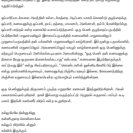
தொழிலாகவே மாறிவிட்டது. இதை 'கூலிக்கு மாரடித்தல்' என்ற நாட்டுப்புற வழக்காறு
உறுதிப்படுத்தும்.
ஒப்பாரிப்பாடல்களை அவற்றின் உள்ளடக்கத்தை அடிப்படையாகக் கொண்டு குழந்தைக்கு
ஒப்பாரி, கணவனுக்கு ஒப்பாரி, தாய், தந்தை, மாமனார், அண்ணன், தம்பி, போன்றோர்க்கு
ஒப்பாரி பாடுதல் என்ற வகையில் வகைப்படுத்தலாம். ஒரு பெண் குழந்தைப்பருபத்தில்
பெற்றோரின் பாதுகாவலிலும் இளமைப்பருவத்தில் கணவனின் பாதுகாவலிலும்
முதுமைப்பருவத்தில் தன் மக்களின் பாதுகாவலிலும் வாழ்கிறாள். இம்மூன்று பருவங்களில்,
கணவனின் பாதுகாப்பிலும் அரவணைப்பிலும் வாழும் வாழ்க்கைதான் ஒரு பெண்ணுக்கு
ஏற்றமும் பெருமையும் அளிக்கக்கூடியதாக அமைகின்றது. "ஒரு பெண் தன் கணவனுக்கு
நிகராக வேறு ஒருவரை நினைக்கக்கூடாது" என்பதை " கணவனை இழந்தோருக்குக்
காட்டுவது இல்" என்று சிலப்பதிகாரமும், " கொண்டாளின் துன்னியகேளிர் பிந் இல்லை
என்று நான்மணிக்கடிகையும், கணவனுக்கு மிஞ்சிய உறவும் இல்லை, கோவணத்திற்கு
மிஞ்சின வறுமையும் இல்லையென்ற பழமொழியும் உணர்த்துகின்றன.
ஒரு பெண்ணுக்குத் திருமணம் முடிந்த மறுநாளே கணவன் இறந்துவிடுகிறான். அவள்
பலவாராகப்புலம்புகிறாள். தான் இவ்வாறு வருத்தப்பட்டு அழுதால் கருநாகப் பாம்பும் கூடி
மனம் இறங்கி கண்ணீர் விடும் என்ற கூறுகிறாள்.
கல்லுமேலே நின்னுகினு
கன்னிகுறை சொன்னாக்கா
கல்லும் கிடுகிடென்னும்
கல்லில் இருக்கும்