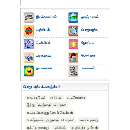
இலக்கியங்கள்
தமிழ் உலகம்
அறிவியல்
பொதுஅறிவு
ஆன்மிகம்
ஜோதிடம்
மருத்துவம்
பெண்கள்
நகைச்சுவை
கலைகள்
பொது அறிவுக் களஞ்சியம்
உலக நாடுகள்
இந்தியா
நாகரிகங்கள்
இந்து - குழந்தைப் பெயர்கள்
இசுலாமியக் குழந்தைப் பெயர்கள்
கிருத்துவம் - குழந்தைப் பெயர்கள்
உலக வரலாறு
இந்திய வரலாறு
புவியியல்
புகழ்பெற்ற நூல்கள்