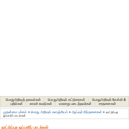
பொதுஅறிவுத் தகவல்கள்
|
பொதுஅறிவுக் கட்டுரைகள்
|
பொதுஅறிவுக் கேள்வி &
பதில்கள்
|
காலச் சுவடுகள்
|
வரலாறு படைத்தவர்கள்
|
சாதனைகள்‎
முதன்மை பக்கம்
»
பொது அறிவுக் களஞ்சியம்
»
ஆய்வுச் சிந்தனைகள்
»
நாட்டுப்புற
ஒப்பாரிப் பாடல்கள்
நாட்டுப்புற ஒப்பாரிப் பாடல்கள்