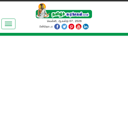
இலக்கியங்கள்
வெள்ளி, ஆகஸ்டு 07, 2026
பின்தொடர
தமிழ் உலகம்
அறிவியல்
பொதுஅறிவு
ஆன்மிகம்
ஜோதிடம்
மருத்துவம்
பெண்கள் பகுதி
நகைச்சுவை
கலையுலகம்