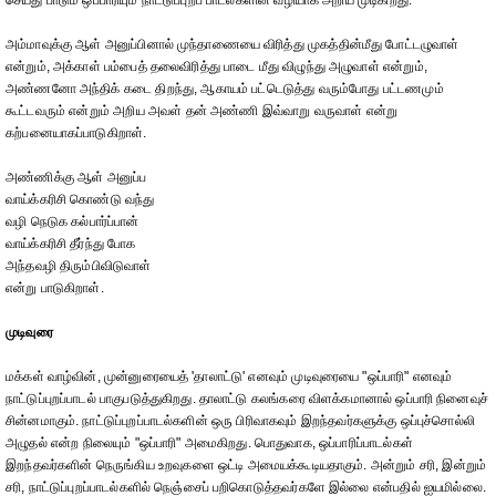
செய்து பாடும் ஒப்பாரியும் நாட்டுப்புறப் பாடல்களின் வழியாக அறிய முடிகிறது.
அம்மாவுக்கு ஆள் அனுப்பினால் முந்தாணையை விரித்து முகத்தின்மீது போட்டழுவாள்
என்றும், அக்காள் பம்பைத் தலைவிரித்து பாடை மீது விழுந்து அழுவாள் என்றும்,
அண்ணனோ அந்திக் கடை திறந்து, ஆகாயம் பட்டெடுத்து வரும்போது பட்டணமும்
கூட்டவரும் என்றும் அறிய அவள் தன் அண்ணி இவ்வாறு வருவாள் என்று
கற்பனையாகப்பாடுகிறாள்.
அண்ணிக்கு ஆள் அனுப்ப
வாய்க்கரிசி கொண்டு வந்து
வழி நெடுக கல்பார்ப்பான்
வாய்க்கரிசி தீர்ந்து போக
அந்தவழி திரும்பிவிடுவாள்
என்று பாடுகிறாள்.
முடிவுரை
மக்கள் வாழ்வின், முன்னுரையைத் 'தாலாட்டு' எனவும் முடிவுரையை "ஒப்பாரி" எனவும்
நாட்டுப்புறப்பாடல் பாகுபடுத்துகிறது. தாலாட்டு கலங்கரை விளக்கமானால் ஒப்பாரி நினைவுச்
சின்னமாகும். நாட்டுப்புறப்பாடல்களின் ஒரு பிரிவாகவும் இறந்தவர்களுக்கு ஒப்புச்சொல்லி
அழுதல் என்ற நிலையும் "ஒப்பாரி" அமைகிறது. பொதுவாக, ஒப்பாரிப்பாடல்கள்
இறந்தவர்களின் நெருங்கிய உறவுகளை ஒட்டி அமையக்கூடியதாகும். அன்றும் சரி, இன்றும்
சரி, நாட்டுப்புறப்பாடல்களில் நெஞ்சைப் பறிகொடுத்தவர்களே இல்லை என்பதில் ஐயமில்லை.