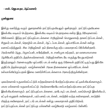
- எஸ். ஜெயசுதா, ஆய்வாளர்
முன்னுரை
இன்று வளர்ந்து வரும் துறைகளில் நாட்டுப்புறவியலும் ஒன்றாகும். நாட்டுப்புறவியலை
இலக்கிய வடிவம் பெற்றவை, இலக்கிய வடிவம் பெறாதவை என்ற இரு பிரிவுகளாகப்
பிரிக்கலாம். இந்த நாட்டுப்புறப்பாடல்களை அறிஞர்கள் பொதுவாகத் தாலாட்டுப்பாடல்கள்,
சிறுவர் பாடல்கள், தொழில் பாடல்கள், ஆட்டப்பாடல்கள், ஒப்பாரிப்பாடல்கள் என்று
வகைப்படுத்துவர். சில அறிஞர்கள் தம் நிலைக்கு ஏற்ப பலவாறாகப் பிரிக்கின்றனர்.
அவர்களில் ஆறு, அழகப்பன், சுரேந்திரன், க. சண்முக சுந்தரம், நா வானமாமாலை
ஆகியோர் குறிப்பிடத்தக்கவர்களாவர். அறிஞர்களிடையே கருத்து வேறுபாடுகள்
இருந்தாலும் அனைவருமே ஒப்பாரிப் பாடல் என்ற ஒரு பிரிவைக் குறிப்பிட்டிருப்பது இங்கே
குறிப்பிடத்தக்கதாகும். வாழ்க்கையின் அவல நிலைகளை ஒப்பாரிப்பாடல்கள்
உள்வாங்கியிருப்பதால் இவை உணர்ச்சிப்பாடல்களாக அமைந்திருக்கின்றன.
புலவர்களால் உருவாக்கப்பட்டுக் கற்றவர்களால் போற்றப்படுபவை ஏட்டிலக்கியங்களாகும்.
பாமர மக்களால் உருவாக்கப்பட்டு அவர்களாலேயே காப்பாற்றப்படுபவை நாட்டுப்புற
இலக்கியங்களாகும். நாட்டுப்புறப்பாடல்களை, நாடோடிப் பாடல்கள், வாய்மொழி இலக்கியம்,
ஏட்டில் எழுதாக் கவிதைகள், பரம்பரைப் பாடல்கள், காற்றில் வந்த கவிதைகள், காற்றில்
மிதந்த கவிதைகள், நாட்டார் பாடல்கள் என்று பலவாறாகக் குறிப்பிடுவர்.
நாட்டுப்புறப்பாடல்கள் நாட்டுப்புற மக்களின் வாழ்வோடு வாழ்வாகப் பின்னிப்