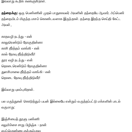
இவ்வாறு கூறிக் கலங்குகிறாள்.
தந்தைக்கு:
ஒரு பெண்ணின் முதல் பாதுகாவலர் அவளின் தந்தையே ஆவார். அப்பெண்
தந்தையிடம் மிகுந்த பாசம் கொண்டவளாக இருந்தாள். தந்தை இறந்த செய்தி கேட்ட
அவள்,
காதவழி நடந்து - என்
காலுரெண்டும் நோகுதின்னா
காசி தீர்த்தம் வாங்கி - என்
கால் நோவு தீர்த்திடுவீர்!
தூர வழி நடந்து - என்
தொடைரெண்டும் நோகுதின்னா
துளசிமாலை தீர்த்தம் வாங்கி - என்
தொடை நோவு தீர்த்திடுவீர்!
இவ்வாறு புலம்புகிறாள்.
பல மருந்துகள் கொடுத்தும் பயன் இல்லையே என்றும் வருத்தப்பட்டு மக்களின் பாடல்
வருமாறு:
இஞ்சியைத் தூளு பண்ணி
எலுமிச்சை சாறு பிழிஞ்சு - நான்
ஏழப்பொண்ணு குத்தும்பாலு