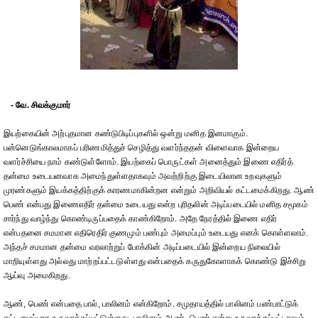
- வே. சிவக்குமார்
இயற்கையின் அற்புதமான கண்டுபிடிப்புகளில் ஒன்று மனித இனமாகும்.
பன்னெடுங்காலமாகப் பரிணமித்துச் செழித்து வளர்ந்ததன் விளைவாக இன்றைய
வளர்ச்சியை நாம் கண்டுள்ளோம். இயற்கைப் பொருட்கள் அனைத்தும் இணை எதிர்த்
தன்மை உடையனவாக அமைந்துள்ளதாகவும் அவற்றிற்கு இடையிலான உறவுகளும்
முரண்களும் இயக்கத்திற்குக் காரணமாகின்றன என்றும் அறிவியல் கட்டமைக்கிறது. ஆண்
பெண் என்பது இணைஎதிர் தன்மை உடையது என்ற புரிதலின் அடிப்படையில் மனித சமூகம்
சார்ந்து வாழ்ந்து கொண்டிருப்பதைக் காண்கிறோம். அதே நேரத்தில் இணை எதிர்
என்பதனை சமமான எதிரெதிர் குணமும் பண்பும் அமைப்பும் உடையது எனக் கொள்ளலாம்.
அந்தச் சமமான தன்மை வரலாற்றுப் போக்கின் அடிப்படையில் இன்றைய நிலையில்
மாறியுள்ளது அல்லது மாற்றப்பட்டடுள்ளது என்பதைக் கருதுகோளாகக் கொண்டு இச்சிறு
ஆய்வு அமைகிறது.
ஆண், பெண் என்பதை பால், பாலினம் என்கிறோம். சமுதாயத்தில் பாலினம் பண்பாட்டுக்