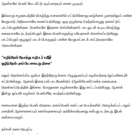
ஆண்களே பெண் வேடமிட்டு நடிப்பதையும் காண முடியும்.
இவ்வாறு சமுதாயத்தில் நிகழ்த்து கலைகளில் மட்டுமில்லாது வாழ்க்கை முறையிலும் பாலின
வேறுபாடு அதிகமாகவே காணப்படுகிறது. ஒரு குழந்தை பிறந்தபொழுது தாலாட்டுப்
பாடப்பெறுகின்றன. பெண்களே இதனை செய்கின்றனர். பாடலுடன் கூடிய நிகழ்த்து
கலையாகவே நடத்தப்பெறும் இவை பெண்களுக்கு உரியதாகக் கொள்ளப்படுகிறது.
பாடப்பெறும் சூழலும் பாடல் பொருளும் பாலின வேறுபாட்டைக் காட்டுவதாகவே
அமைகின்றன.
''கழிந்தோர் தேஎத்து கழிபடர் உறீஇ
ஒழிந்தோர் புலம்பிய கையறு நிலை''
எனும் தொல்காப்பிய நூற்பா இறந்தோருக்காக அழுதுபுலம்பும் வழக்கத்தை (ஒப்பாரியை)ச்
சுட்டுகின்றது. ஆனால் இதை யார் பாடவேண்டும் (ஆண்/பெண்) என்ற வரையறை
தொல்காப்பியத்தில் இல்லை. பொதுவான வழக்காகவே இது காட்டப்படுகிறது. ஆனால்
இன்று ஒப்பாரி வழக்கம் பெண்மீதே சுமத்தப்படுகின்றது.
கணவனை இழந்த பெண் விதவை. கைம்பெண் எனப் பல பெயர்களில் அழைக்கப்பட்டாலும்
மனதின் ஆசைகளையும் உணர்வுகளையும் தவிர்க்கவியலாது என்பது உடற்கூறு இயல்
உண்மையாகும்.
தச்சன் உலை நெருப்பு