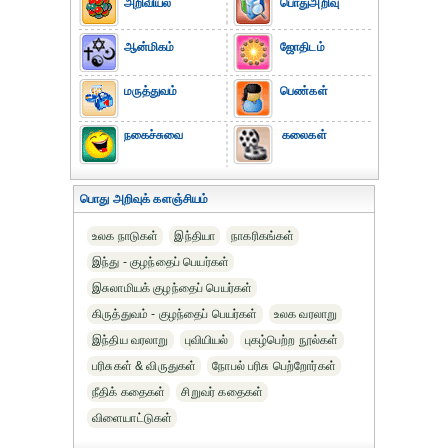
அறிவியல்
பொதுஅறிவு
ஆன்மிகம்
ஜோதிடம்
மருத்துவம்
பெண்கள்
நகைச்சுவை
கலைகள்
பொது அறிவுக் களஞ்சியம்
உலக நாடுகள்
இந்தியா
நாகரிகங்கள்
இந்து - குழந்தைப் பெயர்கள்
இசுலாமியக் குழந்தைப் பெயர்கள்
கிருத்துவம் - குழந்தைப் பெயர்கள்
உலக வரலாறு
இந்திய வரலாறு
புவியியல்
புகழ்பெற்ற நூல்கள்
பரிசுகள் & விருதுகள்
நோபல் பரிசு‎ பெற்றோர்‎கள்
நீதிக் கதைகள்
சிறுவர் கதைகள்
விளையாட்டுகள்