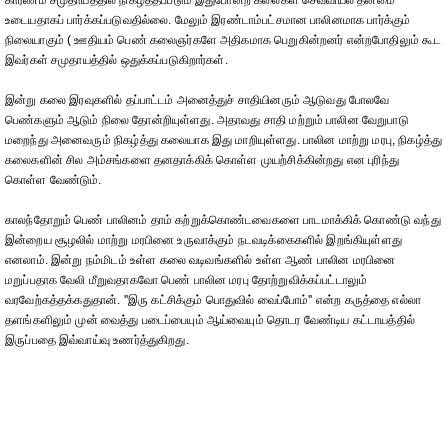
காரணம் சமுதாயத்தில் நிகழ்த்தப்படும் இதுபோன்ற கலைகள் செவ்வியல் தன்மை
உடையதாகப் பார்க்கப்படுவதில்லை. மேலும் இரண்டாம்பட்சமான பாலினமாக பார்க்கும்
நிலையாகும் ( ஊதியம் பெண் கலைஞர்களே அதிகமாக பெறுகின்றனர் என்றபோதிலும் கூட
இவர்கள் சமுதாயத்தில் ஒதுக்கப்படுகிறார்கள்.
இன்று கலை இரவுகளில் தப்பாட்டம் அனைத்துச் சாதியினரும் ஆடுவது போலவே
பெண்களும் ஆடும் நிலை தோன்றியுள்ளது. அதாவது சாதி மற்றும் பாலின வேறுபாடு
மறைந்து அனைவரும் நிகழ்த்து கலையாக இது மாறியுள்ளது. பாலின மாற்று மரபு, நிகழ்த்து
கலைகளின் சில அம்சங்களை தனதாக்கிக் கொள்ள முயற்சிக்கின்றது என புரிந்து
கொள்ள வேண்டும்.
காலந்தோறும் பெண் பாலினம் தாம் கற்றுக்கொண்டவைகளை பாடமாக்கிக் கொண்டு வந்து
இன்றைய சூழலில் மாற்று மரபினை உருவாக்கும் நடவடிக்கைகளில் இறங்கியுள்ளது
எனலாம். இன்று நம்மிடம் உள்ள கலை வடிவங்களில் உள்ள ஆண் பாலின மரபினை
மறுப்பதாக வேலி மீறுவதாகவோ பெண் பாலின மரபு தோற்றுவிக்கப்பட்டாலும்
வரவேற்கத்தக்கதுதான். ''இரு கட்சிக்கும் பொதுவில் வைப்போம்'' என்ற கருத்தை எல்லா
தளங்களிலும் முன் வைத்து படைப்பையும் ஆய்வையும் தொடர வேண்டிய கட்டாயத்தில்
இருப்பதை இவ்வாய்வு உணர்த்துகிறது.