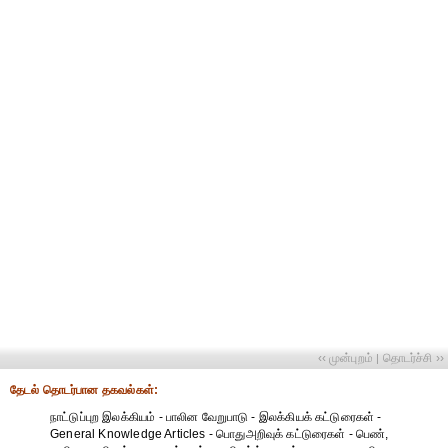
‹‹ முன்புறம்
தொடர்ச்சி ››
|
தேட‌ல் தொட‌ர்பான தகவ‌ல்க‌ள்:
நாட்டுப்புற இலக்கியம் - பாலின வேறுபாடு - இலக்கியக் கட்டுரைகள் -
General Knowledge Articles - பொதுஅறிவுக் கட்டுரைகள் - பெண்,