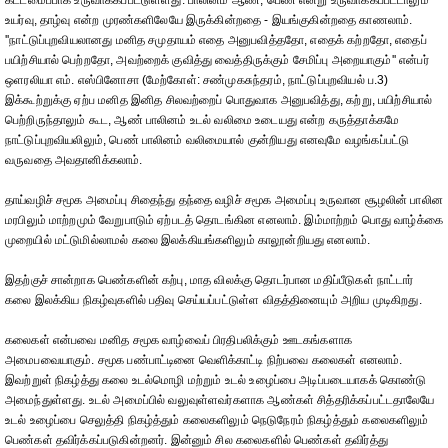
கட்டமைப்பாக உருவாக்கப்பட்டுள்ளது. பாலினம் ஆண், பெண் என்று உருவாக்கப்பட்டாலும்
உயர்வு, தாழ்வு என்ற முரண்களிலேயே இருக்கின்றதை - இயங்குகின்றதை காணலாம்.
''நாட்டுப்புறவியலானது மனித சமுதாயம் எதை அனுபவித்ததோ, எதைக் கற்றதோ, எதைப்
பயிற்சியால் பெற்றதோ, அவற்றைக் குவித்து வைத்திருக்கும் சேமிப்பு அறையாகும்'' என்பர்
ஒளரலியா எம். எஸ்பினோசா (மேற்கோள்: சண்முகசுந்தரம், நாட்டுப்புறவியல் ப.3)
இக்கூற்றுக்கு ஏற்ப மனித இனித சிலவற்றைப் பொதுவாக அனுபவித்து, கற்று, பயிற்சியால்
பெற்றிருந்தாலும் கூட, ஆண் பாலினம் உடல் வலிமை உடையது என்ற கருத்தாக்கமே
நாட்டுப்புறவியலிலும், பெண் பாலினம் வலிமையால் குன்றியது எனவுமே வழங்கப்பட்டு
வருவதை அவதானிக்கலாம்.
தாய்வழிச் சமூக அமைப்பு சிதைந்து தந்தை வழிச் சமூக அமைப்பு உருவான சூழலின் பாலின
மரபிலும் மாற்றமும் வேறுபாடும் ஏற்படத் தொடங்கின எனலாம். இம்மாற்றம் பொது வாழ்க்கை
முறையில் மட்டுமில்லாமல் கலை இலக்கியங்களிலும் காலூன்றியது எனலாம்.
இதற்குச் சான்றாக பெண்களின் கற்பு, மாத விலக்கு தொடர்பான மதிப்பீடுகள் நாட்டார்
கலை இலக்கிய நிகழ்வுகளில் பதிவு செய்யப்பட்டுள்ள விதத்தினையும் அறிய முடிகிறது.
கலைகள் என்பவை மனித சமூக வாழ்வைப் பிரதிபலிக்கும் ஊடகங்களாக
அமைபவையாகும். சமூக பண்பாட்டினை வெளிக்காட்டி நிற்பவை கலைகள் எனலாம்.
இவற்றுள் நிகழ்த்து கலை உடல்மொழி மற்றும் உடல் உழைப்பை அடிப்படையாகக் கொண்டு
அமைந்துள்ளது. உடல் அமைப்பில் வலுவுள்ளவர்களாக ஆண்கள் சித்தரிக்கப்பட்டதாலேயே
உடல் உழைப்பை செலுத்தி நிகழ்த்தும் கலைகளிலும் நெடுநேரம் நிகழ்த்தும் கலைகளிலும்
பெண்கள் தவிர்க்கப்படுகின்றனர். இன்னும் சில கலைகளில் பெண்கள் தவிர்த்து