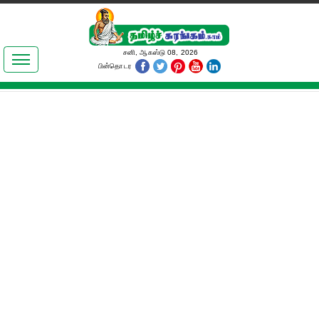
இலக்கியங்கள்
சனி, ஆகஸ்டு 08, 2026
பின்தொடர
தமிழ் உலகம்
அறிவியல்
பொதுஅறிவு
ஆன்மிகம்
ஜோதிடம்
மருத்துவம்
பெண்கள் பகுதி
நகைச்சுவை
கலையுலகம்