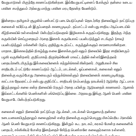
வேறுபாடுகள் மிகுந்தே காணப்படுகின்றன. இவ்வேறுபாட்டினைப் போக்கும் தன்மை உடைய
பாலின சமத்துவம் அல்லது மாற்று பாலின மரபு தோன்ற வேண்டும்.
இன்றைய தமிழகச் சூழலில் பண்பாட்டு படையெடுப்புகள் தொடர்கிற நிலையிலும் நாட்டுப்புற
கலைகள் உயிர்ப்புடன் இருப்பதைக் காணமுடியும். தப்பாட்டம் என்பது சாதிய அடிப்படையில்
கீழ்நிலையில் உள்ளவர்கள் பின்பற்றப்படுவதால் இழிவாகக் கருதப்படுகிறது. இதற்கு அந்த
கருவியின் செய்முறையும் அதை இசைக் கருவியாகப் பயன்படுத்தும் சடங்கும் (சாவு)
பயன்படுத்தும் மக்களின் பிறப்பு குறித்து கூறப்பட்ட கருத்துக்களும் காரணமாகின்றன.
மாறாக, இக்காலத்தில் நிகழ்த்து கலை இசைக்கருவி எனும் நிலையில் இதர சாதியினரும்
பழகி வருகின்றனர். குறிப்பாகத் திருநெல்வேலி மாவட்டத்தில் கள்ளர்இனத்தவர்
பறையர்களிடமிருந்து இக்கலையினைக் கற்றுக்கொள்கின்றனர். அதுபோலச் சில
சாதியரிடம் மட்டுமே காணப்படும் ஆட்டம், பாடல்கள், ஒப்பனைகள், கலைகள் எனும்
நிலைக்கு வரும்போது அனைவரும் ஏற்றுக்கொள்ளும் நிலையினைக் காணமுடிகிறது.
காட்டாக தேவராட்டம் என்பது குறிப்பிட்ட சாதியார் (கம்பளத்து நாயக்கர்) ஆடுகிற ஆட்டமாக
இருந்தாலும் கலை என்ற நிலையில் பிறரும் அதை பயின்று ஆடுவதைக் காணலாம். ஆனால்
இவ்வாட்டங்களில் பெண்களின் பங்கெடுப்பு இல்லை. அதாவது இங்கு ஆண் பெண் பாலின
வேறுபாடே பின்பற்றப்படுகிறது.
கலைகள் எனும் நிலையில் நாட்டுப்புற ஆடல்கள், பாடல்கள் பொதுமைத் தன்மை
உடையனவாயிருந்தாலும் கலைஞர்கள் என்ற நிலைக்கு வரும்பொழுது மிகப்பெரிய அளவில்
ஆண் பெண் வேறுபாடு காணப்படுகிறது. இன்றும் கூட நாடகம், கரகம் போன்ற கலைகளில்
பறையர், சக்கிலியர் போன்ற இனத்தைச் சேர்ந்த பெண்களே கலைஞர்களாக உள்ளனர்.