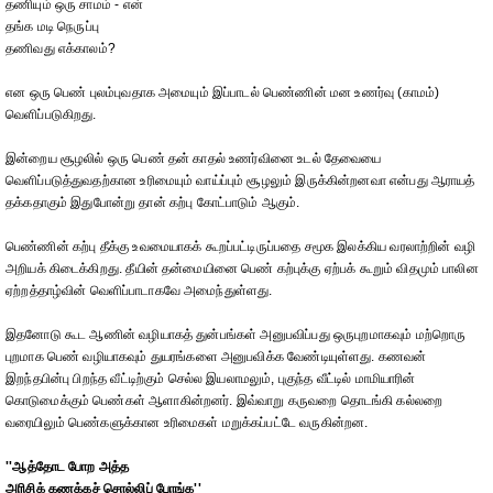
தணியும் ஒரு சாமம் - என்
தங்க மடி நெருப்பு
தணிவது எக்காலம்?
என ஒரு பெண் புலம்புவதாக அமையும் இப்பாடல் பெண்ணின் மன உணர்வு (காமம்)
வெளிப்படுகிறது.
இன்றைய சூழலில் ஒரு பெண் தன் காதல் உணர்வினை உடல் தேவையை
வெளிப்படுத்துவதற்கான உரிமையும் வாய்ப்பும் சூழலும் இருக்கின்றனவா என்பது ஆராயத்
தக்கதாகும் இதுபோன்று தான் கற்பு கோட்பாடும் ஆகும்.
பெண்ணின் கற்பு தீக்கு உவமையாகக் கூறப்பட்டிருப்பதை சமூக இலக்கிய வரலாற்றின் வழி
அறியக் கிடைக்கிறது. தீயின் தன்மையினை பெண் கற்புக்கு ஏற்பக் கூறும் விதமும் பாலின
ஏற்றத்தாழ்வின் வெளிப்பாடாகவே அமைந்துள்ளது.
இதனோடு கூட ஆணின் வழியாகத் துன்பங்கள் அனுபவிப்பது ஒருபுறமாகவும் மற்றொரு
புறமாக பெண் வழியாகவும் துயரங்களை அனுபவிக்க வேண்டியுள்ளது. கணவன்
இறந்தபின்பு பிறந்த வீட்டிற்கும் செல்ல இயலாமலும், புகுந்த வீட்டில் மாமியாரின்
கொடுமைக்கும் பெண்கள் ஆளாகின்றனர். இவ்வாறு கருவறை தொடங்கி கல்லறை
வரையிலும் பெண்களுக்கான உரிமைகள் மறுக்கப்பட்டே வருகின்றன.
''ஆத்தோட போற அத்த
அரிசிக் கணக்கச் சொல்லிப் போங்க''