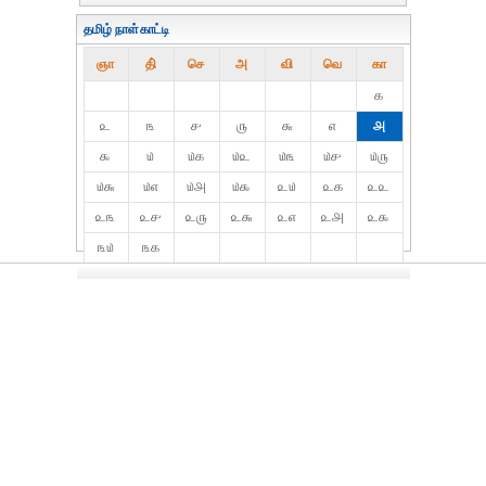
தமிழ் நாள்காட்டி
ஞா
தி்
செ
அ
வி
வெ
கா
௧
௨
௩
௪
௫
௬
௭
௮
௯
௰
௰௧
௰௨
௰௩
௰௪
௰௫
௰௬
௰௭
௰௮
௰௯
௨௰
௨௧
௨௨
௨௩
௨௪
௨௫
௨௬
௨௭
௨௮
௨௯
௩௰
௩௧