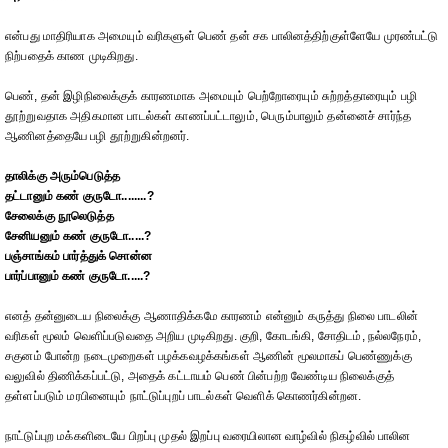
என்பது மாதிரியாக அமையும் வரிகளுள் பெண் தன் சக பாலினத்திற்குள்ளேயே முரண்பட்டு
நிற்பதைக் காண முடிகிறது.
பெண், தன் இழிநிலைக்குக் காரணமாக அமையும் பெற்றோரையும் சுற்றத்தாரையும் பழி
தூற்றுவதாக அதிகமான பாடல்கள் காணப்பட்டாலும், பெரும்பாலும் தன்னைச் சார்ந்த
ஆணினத்தையே பழி தூற்றுகின்றனர்.
தாலிக்கு அரும்பெடுத்த
தட்டானும் கண் குருடோ........?
சேலைக்கு நூலெடுத்த
சேனியனும் கண் குருடோ.....?
பஞ்சாங்கம் பார்த்துக் சொன்ன
பார்ப்பானும் கண் குருடோ.....?
எனத் தன்னுடைய நிலைக்கு ஆணாதிக்கமே காரணம் என்னும் கருத்து நிலை பாடலின்
வரிகள் மூலம் வெளிப்படுவதை அறிய முடிகிறது. குறி, கோடங்கி, சோதிடம், நல்லநேரம்,
சகுனம் போன்ற நடைமுறைகள் பழக்கவழக்கங்கள் ஆணின் மூலமாகப் பெண்ணுக்கு
வலுவில் திணிக்கப்பட்டு, அதைக் கட்டாயம் பெண் பின்பற்ற வேண்டிய நிலைக்குத்
தள்ளப்படும் மரபினையும் நாட்டுப்புறப் பாடல்கள் வெளிக் கொணர்கின்றன.
நாட்டுப்புற மக்களிடையே பிறப்பு முதல் இறப்பு வரையிலான வாழ்வில் நிகழ்வில் பாலின