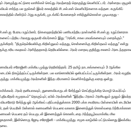
யும் அழைத்து கட்டுரை வாசிக்கச் செய்து அவற்றைத் தொகுத்து வெளியிட்டார். அன்றைய சூழலி
வியல் சார்ந்த பல நூல்கள் இவர் காலத்தில் சி..எல்.எஸ் வெளியீடுகளாக வந்தன. சுருங்கிப்
காலத்தில் மீண்டும் அது சுருங்கி, முடங்கிப் போனதைச் சகித்துக்கொள்ள முடியாதது -
சி.எஸ்.ஐ. பேராய உறுப்பினர். (கௌஹாத்தியில் பணியாற்றிய நாள்களில் சி.எஸ்.ஐ. உறுப்பினராக
ளைப் பற்றிய அவரது ஒருவரி விமர்சனம் இது: ''அங்கி, சகல பாவங்களையும் மறைக்கும்.''
ுக்கிறார். ''திருநெல்வேலிக்கு கிறிஸ்துவம் வந்தது, சென்னைக்கு கிறிஸ்தவம் வந்தது'' என்று
அவருக்கு உரிய கவுரவம் அளித்ததாகத் தெரியவில்லை. அவர் மறைவு குறித்து சலனம் அடைந்ததாகவ
ணைவியார் சரோஜினி பாக்கிய முத்து தெரிவித்தார். 25 தமிழ் நாடகங்களையும் 3 ஆங்கில
ையில் நிகழ்த்தப்பட்டிருக்கின்றன. பல வானொலியில் ஒலிபரப்பப்பட்டிருக்கின்றன. அவர் எழுதி
் கருத்து. பாக்கியமுத்து அவர்களின் இந்த பரிமாணம் வெளிச்சத்துக்கு வராத ஒன்று.
மைமிக்கவர். அவர் தனியாகவும், துணைவியாருடன் சேர்ந்தும் செய்திருக்கிற மொழி பெயர்ப்புப்
ுதியதோர் சமுதாயம்'' தொகுப்பும்; ஏபில் அவர்களின் ''இந்திய அரசும் அரசியலும் நூலும் இவர்த
ியாரோடு சேர்ந்து ஓர் ஆங்கிலப் பதிப்பகத்துக்காக 2000 பக்க சவரிராய பிள்ளையின் டைரிய
 மனைவி, தன் பெயரின் பின்னால் கணவனின் பெயரை வாலாக இணைத்துக் கொள்வதை பிற்போக்கான
 கணவன் பெயரை தம் பெயருடன் இணைத்துக் கொண்டதை அர்த்தபூர்வமாக்கிய சில
ஜேசுதாசன், இன்னொரு ஜோடி சரோஜினி - பாக்கியமுத்து. சமூக வாழ்வில் மட்டுமல்லாது இலக்கிய
்தவை.