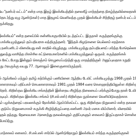
த்திய ''நண்பர் வட்டம்'' என்ற மாத இதழ் இலக்கியத்தில் தலைகீழ் மாற்றத்தை நிகழ்த்தவில்லைதான
ர்ந்து ஏழு ஆண்டுகள்) மாத இதழாய் வெளிவந்த முதல் இலக்கியச் சிற்றிதழ் நண்பர் வட்டம்'
ுக்கிறது.
 இலக்கியம்'' என்ற தலைப்பில் கன்னியாகுமரியில் நடத்தப்பட்ட இருநாள் கருத்தரங்குக்கு
னி பாக்கியமுத்துவும் தம்பதியராக வந்திருந்தனர். ''இந்தக் கிழடுகளை யெல்லாம் எதற்காக
ு நண்பனிடம் வினவியது என் காதில் விழுந்தது. பாக்கியமுத்து தம்பதியரைப் பார்த்த போதெல்லா
வந்து வாசித்த மிகச்சில கட்டுரையாளர்களில் பாக்கியமுத்துவும் ஒருவர். கருத்தரங்கக்
ேட்டபோது இன்னும் கொஞ்சம் செழுமைப்படுத்தி ஒரு மாதத்திற்குள் அனுப்புவதாக உறுதி
ப்போது அவருக்கு வயது 77. ஆனாலும் இளைஞனாயிருந்தார்.
்கிலம் மற்றும் தமிழ் கற்பிக்கும் பணியினை ஆற்றிய டேவிட் பாக்கியமுத்து 1968 முதல் 
ாளராகவும் பதிப்பகச் செயலாளராகவும் 1981 முதல் 1984 வரை கௌஹாத்தியிலுள்ள கிறிஸ
ிறார். கிறிஸ்தவ இலக்கிய சங்கத்தின் இன்றைய சீரழிந்த நிலையைப் பார்க்கும்போது தான் டேவி
டியும். கிறிஸ்தவ இலக்கிய சங்கம் (சி.எல்.எஸ்) கிறிஸ்தவ நூல்களை வெளியிடுவதற்காக
ும் பழக்கத்தைப் பரவலாக்கும் நோக்கில் ஆரம்பிக்கப்பட்ட ஒரு கிறிஸ்தவ நிறுவனம் என்ற தகவ
குடும்ப நிறுவனமாகச் சுருக்கி சீரழித்திருப்பதை எண்ணி அவர் மனசு விம்மினார். விரைவில்
றுதல் தந்தது. தேவையான அனைத்து தகவல்களும் குறிப்புகளும் கைவசம் இருப்பதாகச் சொன்ன
போயிற்று.
ொற்காலம் எனலாம். சி.எல்.எஸ் சார்பில் ஆண்டுதோறும் இலக்கியம் சார்ந்த கருத்தரங்குகள்