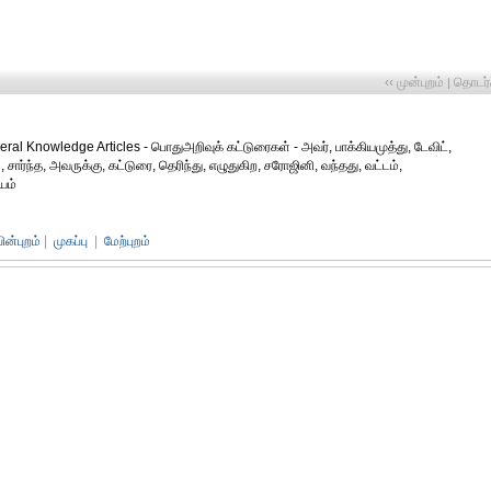
‹‹ முன்புறம்
தொடர்ச
|
eral Knowledge Articles - பொதுஅறிவுக் கட்டுரைகள் - அவர், பாக்கியமுத்து, டேவிட்,
 சார்ந்த, அவருக்கு, கட்டுரை, தெரிந்து, எழுதுகிற, சரோஜினி, வந்தது, வட்டம்,
யம்
பின்புறம்
|
முகப்பு
|
மேற்புறம்