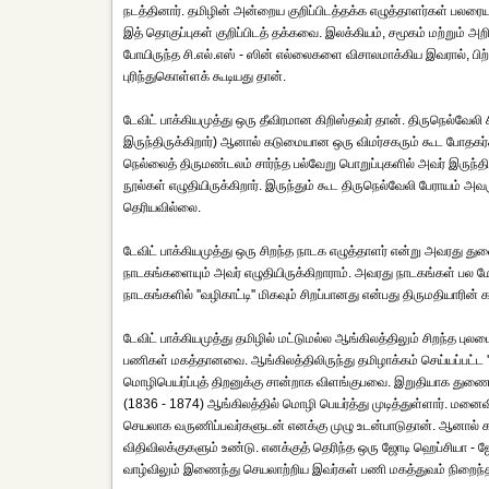
நடத்தினார். தமிழின் அன்றைய குறிப்பிடத்தக்க எழுத்தாளர்கள் பலரை
இத் தொகுப்புகள் குறிப்பிடத் தக்கவை. இலக்கியம், சமூகம் மற்றும் அறி
போயிருந்த சி.எல்.எஸ் - ஸின் எல்லைகளை விசாலமாக்கிய இவரால், பிற்
புரிந்துகொள்ளக் கூடியது தான்.
டேவிட் பாக்கியமுத்து ஒரு தீவிரமான கிறிஸ்தவர் தான். திருநெல்வேலி 
இருந்திருக்கிறார்) ஆனால் கடுமையான ஒரு விமர்சகரும் கூட போதகர்க
நெல்லைத் திருமண்டலம் சார்ந்த பல்வேறு பொறுப்புகளில் அவர் இருந்திர
நூல்கள் எழுதியிருக்கிறார். இருந்தும் கூட திருநெல்வேலி பேராயம் 
தெரியவில்லை.
டேவிட் பாக்கியமுத்து ஒரு சிறந்த நாடக எழுத்தாளர் என்று அவரது து
நாடகங்களையும் அவர் எழுதியிருக்கிறாராம். அவரது நாடகங்கள் பல மேட
நாடகங்களில் ''வழிகாட்டி'' மிகவும் சிறப்பானது என்பது திருமதியாரின
டேவிட் பாக்கியமுத்து தமிழில் மட்டுமல்ல ஆங்கிலத்திலும் சிறந்த புல
பணிகள் மகத்தானவை. ஆங்கிலத்திலிருந்து தமிழாக்கம் செய்யப்பட்ட ''ப
மொழிபெயர்ப்புத் திறனுக்கு சான்றாக விளங்குபவை. இறுதியாக துணைவ
(1836 - 1874) ஆங்கிலத்தில் மொழி பெயர்த்து முடித்துள்ளார்.
செயலாக வருணிப்பவர்களுடன் எனக்கு முழு உடன்பாடுதான். ஆனால்
விதிவிலக்குகளும் உண்டு. எனக்குத் தெரிந்த ஒரு ஜோடி ஹெப்சியா - 
வாழ்விலும் இணைந்து செயலாற்றிய இவர்கள் பணி மகத்துவம் நிறைந