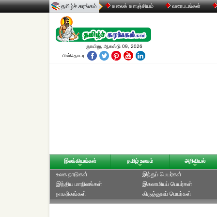
தமிழ்ச் சுரங்கம்
கலைக் களஞ்சியம்
வரைபடங்கள்
ஞாயிறு, ஆகஸ்டு 09, 2026
பின்தொடர
இலக்கியங்கள்
தமிழ் உலகம்
அறிவியல்
உலக நாடுகள்
இந்துப் பெயர்கள்
இந்திய மாநிலங்கள்
இசுலாமியப் பெயர்கள்
நாகரிகங்கள்
கிருத்துவப் பெயர்கள்