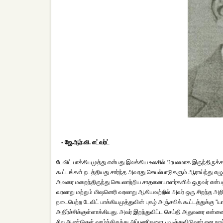
- ஜே.ஆர்.வி. எட்வர்ட்
டேவிட் பாக்கியமுத்து என்பது இலக்கிய உலகில் பிரபலமாக இருந்திருக்
கூட்டங்கள் நடத்தியது சார்ந்த அவரது செயல்பாடுகளும் ஆராய்ந்து
அவரை மறைந்திருந்து செயலாற்றிய சாதனையாளர்களில் ஒருவர் என்பதா
வரலாறு மற்றும் மிஷனெரி வரலாறு ஆகியவற்றில் அவர் ஒரு சிறந்த அற
நடைபெற்ற டேவிட் பாக்கியமுத்துவின் புகழ் அஞ்சலிக் கூட்டத்துக்கு 
அதிர்ச்சிக்குள்ளாக்கியது. அவர் இறந்துவிட்ட செய்தி அதுவரை என்ன
சில ஆண்டுகள் வாழ்ந்திருந்து அப்பணிகளை முடித்துவிடுவார் என நாம் 