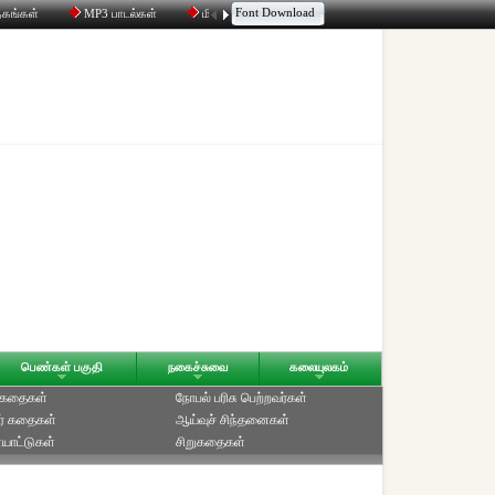
Font Download
தகங்கள்
MP3 பாடல்கள்
மின்னஞ்சல்
திரட்டி
உரையாடல்
பெண்கள் பகுதி
நகைச்சுவை
கலையுலகம்
் கதைகள்
நோபல் பரிசு‎ பெற்றவர்‎கள்
ர் கதைகள்
ஆய்வுச் சிந்தனைகள்
யாட்டுகள்
சிறுகதைகள்