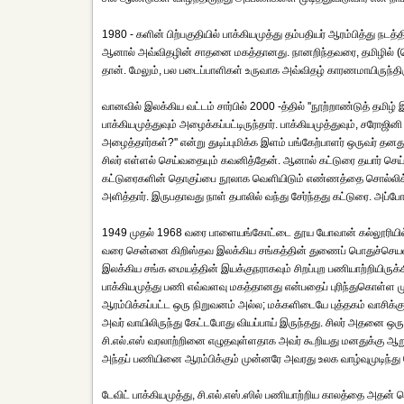
1980 - களின் பிற்பகுதியில் பாக்கியமுத்து தம்பதியர் ஆரம்பித்து நட
ஆனால் அவ்விதழின் சாதனை மகத்தானது. நானறிந்தவரை, தமிழில் (தொட
தான். மேலும், பல படைப்பாளிகள் உருவாக அவ்விதழ் காரணமாயிருந்திர
வானவில் இலக்கிய வட்டம் சார்பில் 2000 -த்தில் ''நூற்றாண்டுத் தமிழ்
பாக்கியமுத்துவும் அழைக்கப்பட்டிருந்தார். பாக்கியமுத்துவும், சரோஜி
அழைத்தார்கள்?'' என்று துடிப்புமிக்க இளம் பங்கேற்பாளர் ஒருவர் தனத
சிலர் எள்ளல் செய்வதையும் கவனித்தேன். ஆனால் கட்டுரை தயார் செய்து
கட்டுரைகளின் தொகுப்பை நூலாக வெளியிடும் எண்ணத்தை சொல்லிக் க
அளித்தார். இருபதாவது நாள் தபாலில் வந்து சேர்ந்தது கட்டுரை. அ
1949 முதல் 1968 வரை பாளையங்கோட்டை தூய யோவான் கல்லூரியில் ஆங
வரை சென்னை கிறிஸ்தவ இலக்கிய சங்கத்தின் துணைப் பொதுச்செயல
இலக்கிய சங்க மையத்தின் இயக்குநராகவும் சிறப்புற பணியாற்றியிருக்க
பாக்கியமுத்து பணி எவ்வளவு மகத்தானது என்பதைப் புரிந்துகொள்ள மு
ஆரம்பிக்கப்பட்ட ஒரு நிறுவனம் அல்ல; மக்களிடையே புத்தகம் வாசிக்க
அவர் வாயிலிருந்து கேட்டபோது வியப்பாய் இருந்தது. சிலர் அதனை ஒரு 
சி.எல்.எஸ் வரலாற்றினை எழுதவுள்ளதாக அவர் கூறியது மனதுக்கு ஆ
அந்தப் பணியினை ஆரம்பிக்கும் முன்னரே அவரது உலக வாழ்வுமுடிந்து 
டேவிட் பாக்கியமுத்து, சி.எல்.எஸ்.ஸில் பணியாற்றிய காலத்தை அதன் ப