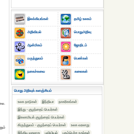
இலக்கியங்கள்
தமிழ் உலகம்
அறிவியல்
பொதுஅறிவு
ஆன்மிகம்
ஜோதிடம்
மருத்துவம்
பெண்கள்
நகைச்சுவை
கலைகள்
பொது அறிவுக் களஞ்சியம்
உலக நாடுகள்
இந்தியா
நாகரிகங்கள்
்லை.
இந்து - குழந்தைப் பெயர்கள்
இசுலாமியக் குழந்தைப் பெயர்கள்
கிருத்துவம் - குழந்தைப் பெயர்கள்
உலக வரலாறு
னும்
இந்திய வரலாறு
புவியியல்
புகழ்பெற்ற நூல்கள்