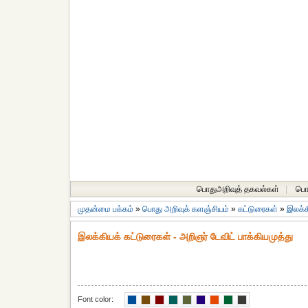
பொதுஅறிவுத் தகவல்கள்
|
பொத
முதன்மை பக்கம்
»
பொது அறிவுக் களஞ்சியம்
»
கட்டுரைகள்
»
இலக்க
இலக்கியக் கட்டுரைகள் - அறிஞர் டேவிட் பாக்கியமுத்து
Font color: