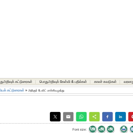
ுஅறிவுக் கட்டுரைகள்
|
பொதுஅறிவுக் கேள்வி & பதில்கள்
|
காலச் சுவடுகள்
|
வரலாற
ியக் கட்டுரைகள்
»
அறிஞர் டேவிட் பாக்கியமுத்து
Font size: