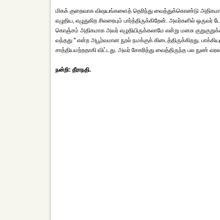
மிகக் குறைவாக விஷயங்களைத் தெரிந்து வைத்துக்கொண்டு அதிகமாக எ
எழுதிய, எழுதுகிற சிலரையும் பார்த்திருக்கிறேன். அவர்களில் ஒருவர் ட
கொஞ்சம் அதிகமாக அவர் எழுதியிருக்கலாமே என்று மனசு குறுகுறுக்கி
வந்தது '' என்ற அபூர்வமான நூல் நமக்குக் கிடைத்திருக்கிறது. பாக்கி
சாத்தியமற்றதாகி விட்டது. அவர் சேகரித்து வைத்திருந்த பல நுண் 
நன்றி: தீராநதி.