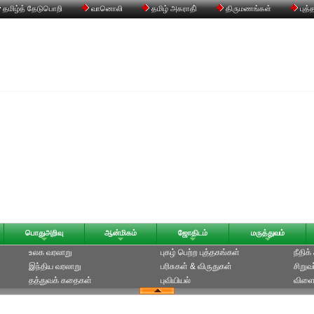
தமிழ்த் தேடுபொறி
வானொலி
தமிழ் அகராதி்
திருமணங்கள்
புத்
பொதுஅறிவு
ஆன்மிகம்
ஜோதிடம்
மருத்துவம்
உலக வரலாறு
புகழ் பெற்ற புத்தகங்கள்
நீதிக
இந்திய வரலாறு
பரிசுகள் & விருதுகள்
சிறுவ
தத்துவக் கதைகள்
புவியியல்
விளை