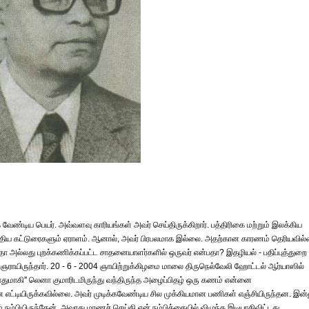
க வேண்டிய பெயர். அவ்வளவு காரியங்கள் அவர் செய்திருக்கிறார். பத்திரிகை மற்றும் இலக்கிய
 எழுதிய கட்டுரைகளும் ஏராளம். ஆனால், அவர் பிரபலமாக இல்லை. அதற்கான காரணம் தெரியவில
 அல்லது புறக்கணிக்கப்பட்ட சாதனையாளர்களில் ஒருவர் என்பதா? இதழியல் - பதிப்புத்துறை
ிஞராயிருந்தார். 20 - 6 - 2004 ஞாயிற்றுக்கிழமை மாலை திருநெல்வேலி ஹோட்டல் ஆர்யாஸில்
''யாதுமாகி'' லெனா குமாரிடமிருந்து வந்திருந்த அழைப்பிதழ் ஒரு கணம் என்னை
ை எட்டியிருக்கவில்லை. அவர் முடிக்கவேண்டிய சில முக்கியமான பணிகள் எஞ்சியிருந்தன. இன்
நம்பியிருந்தேன். அவரது மரணச் செய்தி என் நம்பிக்கையில் விழுந்த இடியாகிவிட்டது.