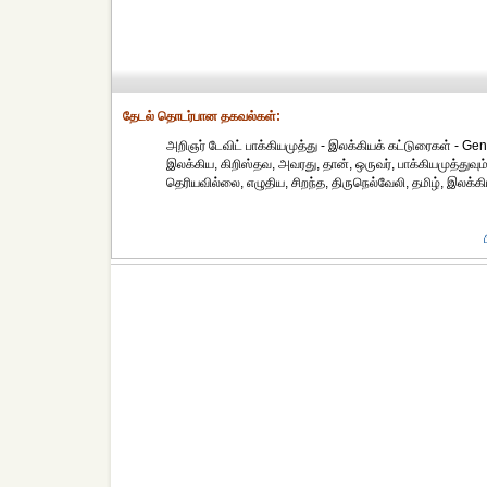
தேட‌ல் தொட‌ர்பான தகவ‌ல்க‌ள்:
அறிஞர் டேவிட் பாக்கியமுத்து - இலக்கியக் கட்டுரைகள் - Gen
இலக்கிய, கிறிஸ்தவ, அவரது, தான், ஒருவர், பாக்கியமுத்துவும்,
தெரியவில்லை, எழுதிய, சிறந்த, திருநெல்வேலி, தமிழ், இலக்கி