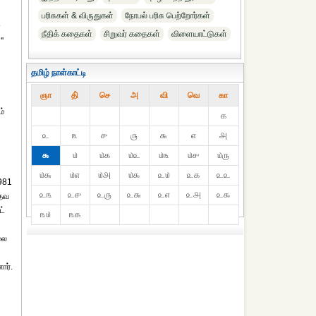
பரிசுகள் & விருதுகள்
நோபல் பரிசு‎ பெற்றோர்‎கள்
்
நீதிக் கதைகள்
சிறுவர் கதைகள்
விளையாட்டுகள்
'
தமிழ் நாள்காட்டி
ஞா
தி்
செ
அ
வி
வெ
கா
ம்
௧
௨
௩
௪
௫
௬
௭
௮
௯
௰
௰௧
௰௨
௰௩
௰௪
௰௫
௰௬
௰௭
௰௮
௰௯
௨௰
௨௧
௨௨
1981
௨௩
௨௪
௨௫
௨௬
௨௭
௨௮
௨௯
்தவ
ட்
௩௰
௩௧
லை
ார்.