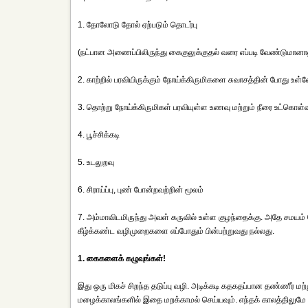
1. தோலோடு தோல் ஏற்படும் தொடர்பு
(நட்பான அணைப்பிலிருந்து கைகுலுக்குதல் வரை எப்படி வேண்டுமானா
2. காற்றில் பரவியிருக்கும் நோய்க்கிருமிகளை சுவாசத்தின் போது உள
3. தொற்று நோய்க்கிருமிகள் பரவியுள்ள உணவு மற்றும் நீரை உட்கொள்
4. பூச்சிக்கடி
5. உடலுறவு
6. சிராய்ப்பு, புண் போன்றவற்றின் மூலம்
7. அம்மாவிடமிருந்து அவள் கருவில் உள்ள குழந்தைக்கு. அதே சமயம
கீழ்க்கண்ட வழிமுறைகளை எப்போதும் பின்பற்றுவது நல்லது.
1. கைகளைக் கழுவுங்கள்!
இது ஒரு மிகச் சிறந்த தடுப்பு வழி. அடிக்கடி கதகதப்பான தண்ணீர் ம
மழைக்காலங்களில் இதை மறக்காமல் செய்யவும். எந்தக் காலத்திலுமே ச