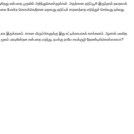
ுகிறது என்பதை முதலில் அறிந்துகொள்ளுங்கள். அதற்கான தடுப்பூசி இருந்தால் தவறாமல்
வலை போன்ற கொசுக்கெதிரான ஏதாவது தடுப்புச் சாதனத்தை எடுத்துச் செல்வது நல்லது.
யாக இருக்கலாம். சாகஸ விரும்பிகளுக்கு இது எட்டிக்காயாகக் கசக்கலாம். ஆனால் பலவித
மூலம் பரவுகின்றன என்பதை மறந்து, நமக்கு நாமே சவக்குழி தோண்டிக்கொள்ளலாமா?