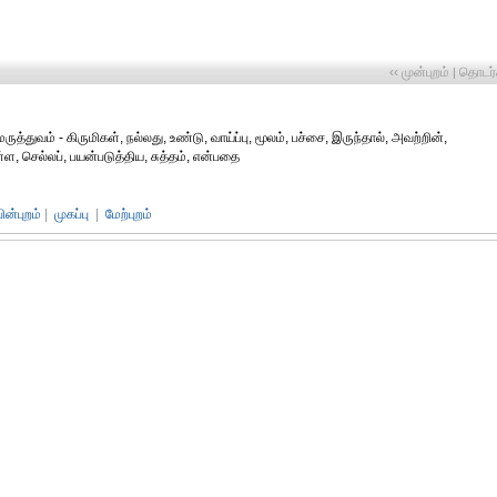
‹‹ முன்புறம்
தொடர்ச
|
ுத்துவம் - கிருமிகள், நல்லது, உண்டு, வாய்ப்பு, மூலம், பச்சை, இருந்தால், அவற்றின்,
்ள, செல்லப், பயன்படுத்திய, சுத்தம், என்பதை
பின்புறம்
|
முகப்பு
|
மேற்புறம்