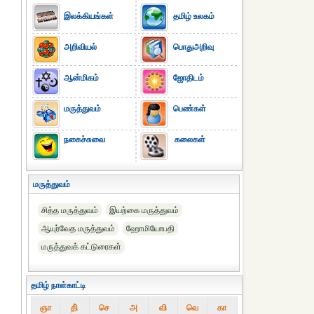
இலக்கியங்கள்
தமிழ் உலகம்
அறிவியல்
பொதுஅறிவு
ஆன்மிகம்
ஜோதிடம்
மருத்துவம்
பெண்கள்
நகைச்சுவை
கலைகள்
மருத்துவம்
சித்த மருத்துவம்
இயற்கை மருத்துவம்
ஆயுர்வேத மருத்துவம்
ஹோமியோபதி
மருத்துவக் கட்டுரைகள்
தமிழ் நாள்காட்டி
ஞா
தி்
செ
அ
வி
வெ
கா