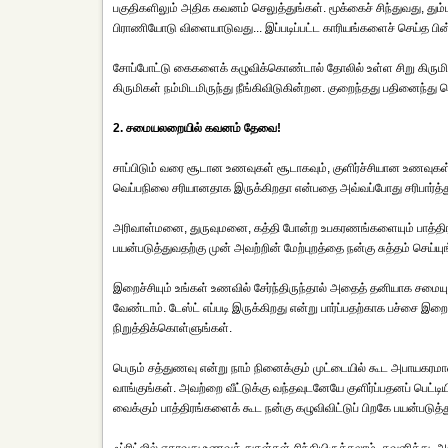
பகுதிகளிலும் அதிக கவனம் செலுத்துங்கள். மூக்கைச் சிந்துவது, தும்
பிராணியோடு விளையாடுவது... இப்படிப்பட்ட காரியங்களைச் செய்த பின
சோப்போட்டு கைகளைக் கழுவிக்கொண்டால் தோலில் உள்ள சிறு கிருமிகள் 
கிருமிகள் நம்மிடமிருந்து நீங்கிவிடுகின்றன. குறைந்தது பதினைந்து 
2. சமையலறையில் கவனம் தேவை!
சாப்பிடும் வரை சூடான உணவுகள் சூடாகவும், குளிர்ச்சியான உணவுகள் குளி
வெப்பநிலை சரியானதாக இருக்கிறதா என்பதை அவ்வப்போது சரிபார்த்த
அரிவாள்மனை, துருவுமனை, கத்தி போன்ற உபகரணங்களையும் பாத்திரங
பயன்படுத்துவதற்கு முன் அவற்றின் மேற்புறத்தை நன்கு சுத்தம் செய்யு
இறைச்சியும் உங்கள் உணவில் சேர்ந்திருந்தால் அதைத் தனியாக சமைய
வேண்டாம். டேஸ்ட் எப்படி இருக்கிறது என்று பார்ப்பதற்காக பச்சை இ
நிறுத்திக்கொள்ளுங்கள்.
பெரும் சத்துணவு என்று நாம் நினைக்கும் முட்டையில் கூட அபாயகரமான
வாங்குங்கள். அவற்றை வீட்டுக்கு வந்தவுடனேயே குளிர்ப்பதனப் பெட்ட
வைக்கும் பாத்திரங்களைக் கூட நன்கு கழுவிவிட்டுப் பிறகே பயன்படுத்த