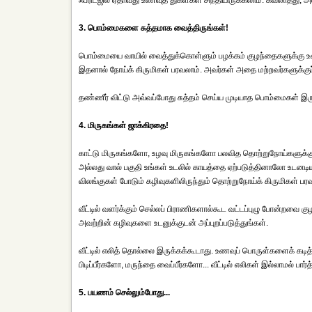
ஃப்ரிட்ஜில் ஏதாவது உணவுத் துகள்கள் சிந்தியிருக்கலாம். கவனித்து, 
3. பொம்மைகளை சுத்தமாக வைத்திருங்கள்!
பொம்மையை வாயில் வைத்துக்கொள்ளும் பழக்கம் குழந்தைகளுக்கு உண்
இதனால் நோய்க் கிருமிகள் பரவலாம். அவர்கள் அதை மற்றவர்களுக்குப் பர
தண்ணீர் விட்டு அவ்வப்போது சுத்தம் செய்ய முடியாத பொம்மைகள் இரு
4. மிருகங்கள் ஜாக்கிரதை!
காட்டு மிருகங்களோ, உழவு மிருகங்களோ பலவித தொற்றுநோய்களுக்க
அல்லது வால் பகுதி உங்கள் உடலில் காயத்தை ஏற்படுத்தினாலோ உடனடி
விலங்குகள் போடும் கழிவுகளிலிருந்தும் தொற்றுநோய்க் கிருமிகள் பரவ 
வீட்டில் வளர்க்கும் செல்லப் பிராணிகளால்கூட வட்டப்புழு போன்றவை குழ
அவற்றின் கழிவுகளை உடனுக்குடன் அப்புறப்படுத்துங்கள்.
வீட்டில் எலித் தொல்லை இருக்கக்கூடாது. உணவுப் பொருள்களைக் கட
பிடிப்பீர்களோ, மருந்தை வைப்பீர்களோ... வீட்டில் எலிகள் இல்லாமல் பார
5. பயணம் செல்லும்போது...