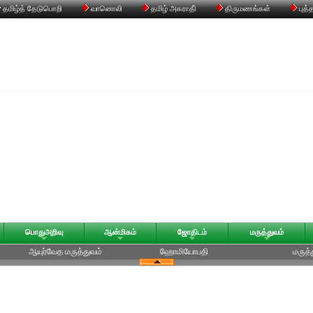
தமிழ்த் தேடுபொறி
வானொலி
தமிழ் அகராதி்
திருமணங்கள்
புத்
பொதுஅறிவு
ஆன்மிகம்
ஜோதிடம்
மருத்துவம்
ஆயுர்வேத மருத்துவம்
ஹோமியோபதி
மருத்