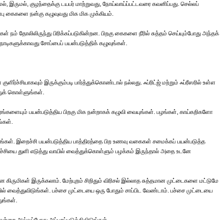
மல், இருமல், குழந்தைக்கு டயபர் மாற்றுவது, நோய்வாய்ப்பட்டவரை கவனிப்பது. செல்லப்
்பு கைகளை நன்கு கழுவுவது மிக மிக முக்கியம்.
நம் தோலிலிருந்து பிரிக்கப்படுகின்றன. பிறகு கைகளை நீரில் சுத்தம் செய்யும்போது அந்தக்
நொடிகளுக்காவது சோப்பைப் பயன்படுத்திக் கழுவுங்கள்.
ர்ச்சியாகவும் இருக்கும்படி பார்த்துக்கொண்டால் நல்லது. ஃப்ரிட்ஜ் மற்றும் ஃப்ரீஸரில் உள்ள
ுக் கொள்ளுங்கள்.
்களையும் பயன்படுத்திய பிறகு மிக நன்றாகக் கழுவி வையுங்கள். பழங்கள், காய்கறிகளோ
ங்கள்.
ுங்கள். இறைச்சி பயன்படுத்திய பாத்திரத்தை பிற உணவு வகைகள் சமைக்கப் பயன்படுத்த
றைச்சியை துளி எடுத்து வாயில் வைத்துக்கொள்ளும் பழக்கம் இருந்தால் அதை உடனே
 கிருமிகள் இருக்கலாம். மேற்புறம் சிறிதும் விரிசல் இல்லாத சுத்தமான முட்டைகளை மட்டுமே
ியில் வைத்துவிடுங்கள். பச்சை முட்டையை ஒரு போதும் சாப்பிட வேண்டாம். பச்சை முட்டையை
ுங்கள்.