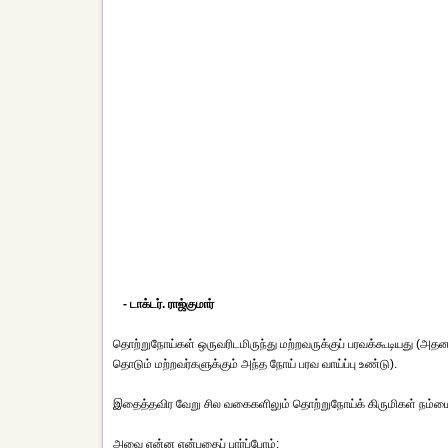
- டாக்டர். ராஜ்குமார்
தொற்றுநோய்கள் ஒருவரிடமிருந்து மற்றவருக்குப் பரவக்கூடியது (அதன
தொடும் மற்றவர்களுக்கும் அந்த நோய் பரவ வாய்ப்பு உண்டு).
இதைத்தவிர வேறு சில வகைகளிலும் தொற்றுநோய்க் கிருமிகள் நம்மைத
அவை என்ன என்பதைப் பார்ப்போம்: