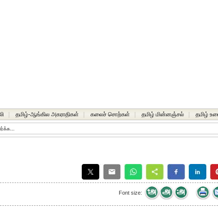
லி
|
தமிழ்-ஆங்கில அகராதிகள்
|
கலைச் சொற்கள்
|
தமிழ் மின்னஞ்சல்
|
தமிழ் உர
க்க...
Font size: