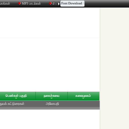
Font Download
தகங்கள்
MP3 பாடல்கள்
மின்னஞ்சல்
திரட்டி
உரையாடல்
பெண்கள் பகுதி
நகைச்சுவை
கலையுலகம்
துவக் கட்டுரைகள்
அலோபதி