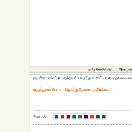
தமிழ் தேடுபொறி
|
அகரமுத
முதன்மை பக்கம்
»
மருத்துவம்
»
மருத்துவப் பேட்டி
»
தொற்றுநோயை தவிர்
மருத்துவப் பேட்டி - தொற்றுநோயை தவிர்க்க...
Font color: