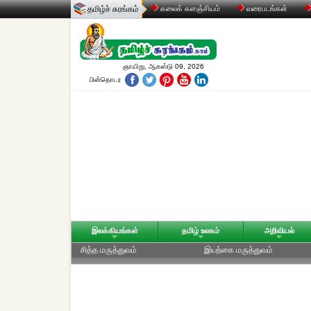
தமிழ்ச் சுரங்கம்
கலைக் களஞ்சியம்
வரைபடங்கள்
ஞாயிறு, ஆகஸ்டு 09, 2026
பின்தொடர
இலக்கியங்கள்
தமிழ் உலகம்
அறிவியல்
சித்த மருத்துவம்
இயற்கை மருத்துவம்