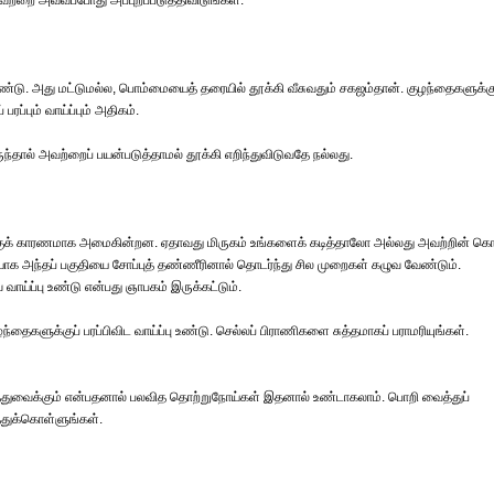
அவற்றை அவ்வப்போது அப்புறப்படுத்திவிடுங்கள்.
டு. அது மட்டுமல்ல, பொம்மையைத் தரையில் தூக்கி வீசுவதும் சகஜம்தான். குழந்தைகளுக்க
ப்பும் வாய்ப்பும் அதிகம்.
ந்தால் அவற்றைப் பயன்படுத்தாமல் தூக்கி எறிந்துவிடுவதே நல்லது.
ுக் காரணமாக அமைகின்றன. ஏதாவது மிருகம் உங்களைக் கடித்தாலோ அல்லது அவற்றின் கொம
யாக அந்தப் பகுதியை சோப்புத் தண்ணீரினால் தொடர்ந்து சில முறைகள் கழுவ வேண்டும்.
வாய்ப்பு உண்டு என்பது ஞாபகம் இருக்கட்டும்.
ந்தைகளுக்குப் பரப்பிவிட வாய்ப்பு உண்டு. செல்லப் பிராணிகளை சுத்தமாகப் பராமரியுங்கள்.
ித்துவைக்கும் என்பதனால் பலவித தொற்றுநோய்கள் இதனால் உண்டாகலாம். பொறி வைத்துப்
்த்துக்கொள்ளுங்கள்.