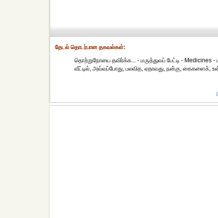
தேட‌ல் தொட‌ர்பான தகவ‌ல்க‌ள்:
தொற்றுநோயை தவிர்க்க... - மருத்துவப் பேட்டி - Medicines - மர
வீட்டில், அவ்வப்போது, பலவித, ஏதாவது, நன்கு, கைகளைக், உள