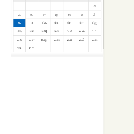
௧
௨
௩
௪
௫
௬
௭
௮
௯
௰
௰௧
௰௨
௰௩
௰௪
௰௫
௰௬
௰௭
௰௮
௰௯
௨௰
௨௧
௨௨
௨௩
௨௪
௨௫
௨௬
௨௭
௨௮
௨௯
௩௰
௩௧