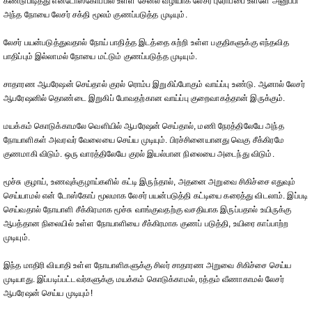
கண்டுபிடித்து என்டோஸ்கோப்பில் உள்ள சேனல் வழியாக லேசர் புரோப்பை உள்ளே அனுப்பி
அந்த நோயை லேசர் சக்தி மூலம் குணப்படுத்த முடியும்.
லேசர் பயன்படுத்துவதால் நோய் பாதித்த இடத்தை சுற்றி உள்ள பகுதிகளுக்கு எந்தவித
பாதிப்பும் இல்லாமல் நோயை மட்டும் குணப்படுத்த முடியும்.
சாதாரண ஆபரேஷன் செய்தால் குரல் ரொம்ப இறுகிப்போகும் வாய்ப்பு உண்டு. ஆனால் லேசர்
ஆபரேஷனில் தொண்டை இறுகிப் போவதற்கான வாய்ப்பு குறைவாகத்தான் இருக்கும்.
மயக்கம் கொடுக்காமலே வெளியில் ஆபரேஷன் செய்தால், மணி நேரத்திலேயே அந்த
நோயாளிகள் அவரவர் வேலையை செய்ய முடியும். பிரச்சினையானது வெகு சீக்கிரமே
குணமாகி விடும். ஒரு வாரத்திலேயே குரல் இயல்பான நிலையை அடைந்து விடும்.
மூச்சு குழாய், உணவுக்குழாய்களில் கட்டி இருந்தால், அதனை அறுவை சிகிச்சை எதுவும்
செய்யாமல் என் டோஸ்கோப் மூலமாக லேசர் பயன்படுத்தி கட்டியை கரைத்து விடலாம். இப்படி
செய்வதால் நோயாளி சீக்கிரமாக மூச்சு வாங்குவதற்கு வசதியாக இருப்பதால் உயிருக்கு
ஆபத்தான நிலையில் உள்ள நோயாளியை சீக்கிரமாக குணப் படுத்தி, உயிரை காப்பாற்ற
முடியும்.
இந்த மாதிரி வியாதி உள்ள நோயாளிகளுக்கு சிலர் சாதாரண அறுவை சிகிச்சை செய்ய
முடியாது. இப்படிப்பட்டவர்களுக்கு மயக்கம் கொடுக்காமல், ரத்தம் வீணாகாமல் லேசர்
ஆபரேஷன் செய்ய முடியும்!