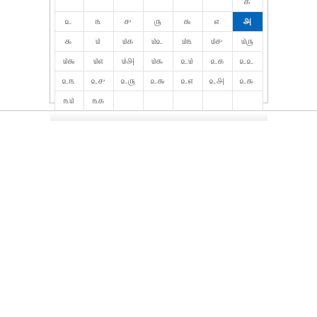
௧
௨
௩
௪
௫
௬
௭
௮
௯
௰
௰௧
௰௨
௰௩
௰௪
௰௫
௰௬
௰௭
௰௮
௰௯
௨௰
௨௧
௨௨
௨௩
௨௪
௨௫
௨௬
௨௭
௨௮
௨௯
௩௰
௩௧