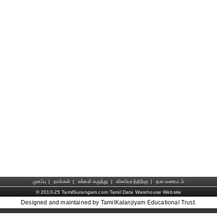
முகப்பு
|
நாங்கள்
|
உங்கள் கருத்து
|
விளம்பரத்திற்கு
|
தள வரைபடம்
© 2010-25 TamilSurangam.com Tamil Data Warehouse Website
Designed and maintained by TamilKalanjiyam Educational Trust.