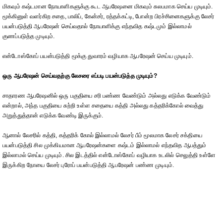
மிகவும் கஷ்டமான நோயாளிகளுக்கு கூட ஆபரேஷனை மிகவும் சுலபமாக செய்ய முடியும்.
மூக்கினுள் வளர்கிற சதை, பாலிப், கேன்சர், ரத்தக்கட்டி, போன்ற பிரச்சினைகளுக்கு லேசர்
பயன்படுத்தி ஆபரேஷன் செய்வதால் நோயாளிக்கு எந்தவித கஷ்டமும் இல்லாமல்
குணப்படுத்த முடியும்.
என்டோஸ்கோப் பயன்படுத்தி மூக்கு துவாரம் வழியாக ஆபரேஷன் செய்ய முடியும்.
ஒரு ஆபரேஷன் செய்வதற்கு லேசரை எப்படி பயன்படுத்த முடியும்?
சாதாரண ஆபரேஷனில் ஒரு பகுதியை சரி பண்ண வேண்டும் அல்லது எடுக்க வேண்டும்
என்றால், அந்த பகுதியை சுற்றி உள்ள சதையை கத்தி அல்லது கத்தரிக்கோல் வைத்து
அறுத்துத்தான் எடுக்க வேண்டி இருக்கும்.
ஆனால் லேசரில் கத்தி, கத்தரிக் கோல் இல்லாமல் லேசர் பீம் மூலமாக லேசர் சக்தியை
பயன்படுத்தி சில முக்கியமான ஆபரேஷன்களை கஷ்டம் இல்லாமல் எந்தவித ஆபத்தும்
இல்லாமல் செய்ய முடியும். சில இடத்தில் என்டோஸ்கோப் வழியாக உடலில் செலுத்தி உள்ளே
இருக்கிற நோயை லேசர் புரோப் பயன்படுத்தி ஆபரேஷன் பண்ண முடியும்.