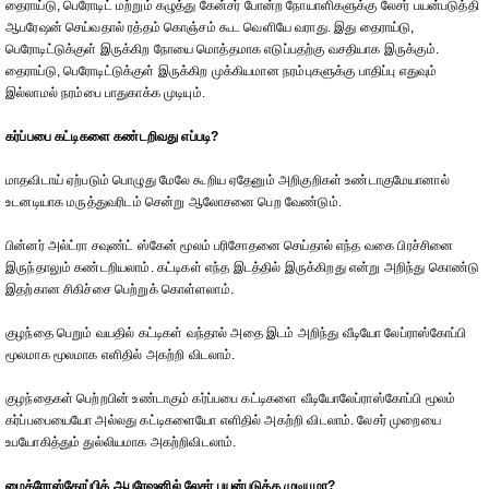
தைராய்டு, பெரோடிட் மற்றும் கழுத்து கேன்சர் போன்ற நோயாளிகளுக்கு லேசர் பயன்படுத்தி
ஆபரேஷன் செய்வதால் ரத்தம் கொஞ்சம் கூட வெளியே வராது. இது தைராய்டு,
பெரோடிட்டுக்குள் இருக்கிற நோயை மொத்தமாக எடுப்பதற்கு வசதியாக இருக்கும்.
தைராய்டு, பெரோடிட்டுக்குள் இருக்கிற முக்கியமான நரம்புகளுக்கு பாதிப்பு எதுவும்
இல்லாமல் நரம்பை பாதுகாக்க முடியும்.
கர்ப்பபை கட்டிகளை கண்டறிவது எப்படி?
மாதவிடாய் ஏற்படும் பொழுது மேலே கூறிய ஏதேனும் அறிகுறிகள் உண்டாகுமேயானால்
உடனடியாக மருத்துவரிடம் சென்று ஆலோசனை பெற வேண்டும்.
பின்னர் அல்ட்ரா சவுண்ட் ஸ்கேன் மூலம் பரிசோதனை செய்தால் எந்த வகை பிரச்சினை
இருந்தாலும் கண்டறியலாம். கட்டிகள் எந்த இடத்தில் இருக்கிறது என்று அறிந்து கொண்டு
இதற்கான சிகிச்சை பெற்றுக் கொள்ளலாம்.
குழந்தை பெறும் வயதில் கட்டிகள் வந்தால் அதை இடம் அறிந்து வீடியோ லேப்ராஸ்கோப்பி
மூலமாக மூலமாக எளிதில் அகற்றி விடலாம்.
குழந்தைகள் பெற்றபின் உண்டாகும் கர்ப்பபை கட்டிகளை வீடியோலேப்ராஸ்கோப்பி மூலம்
கர்ப்பபையையோ அல்லது கட்டிகளையோ எளிதில் அகற்றி விடலாம். லேசர் முறையை
உபயோகித்தும் துல்லியமாக அகற்றிவிடலாம்.
மைக்ரோஸ்கோப்பிக் ஆபரேஷனில் லேசர் பயன்படுத்த முடியுமா?