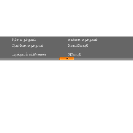
சித்த மருத்துவம்
இயற்கை மருத்துவம்
ஆயுர்வேத மருத்துவம்
ஹோமியோபதி
மருத்துவக் கட்டுரைகள்
அலோபதி