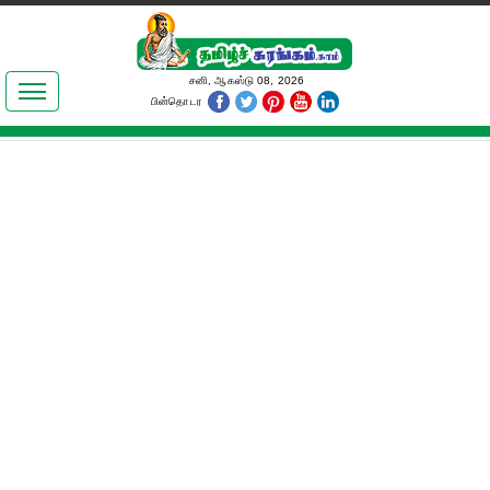
இலக்கியங்கள்
சனி, ஆகஸ்டு 08, 2026
பின்தொடர
தமிழ் உலகம்
அறிவியல்
பொதுஅறிவு
ஆன்மிகம்
ஜோதிடம்
மருத்துவம்
பெண்கள் பகுதி
நகைச்சுவை
கலையுலகம்