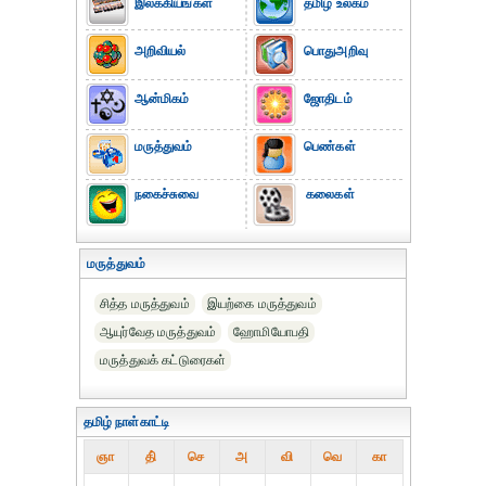
இலக்கியங்கள்
தமிழ் உலகம்
அறிவியல்
பொதுஅறிவு
ஆன்மிகம்
ஜோதிடம்
மருத்துவம்
பெண்கள்
நகைச்சுவை
கலைகள்
மருத்துவம்
சித்த மருத்துவம்
இயற்கை மருத்துவம்
ஆயுர்வேத மருத்துவம்
ஹோமியோபதி
மருத்துவக் கட்டுரைகள்
தமிழ் நாள்காட்டி
ஞா
தி்
செ
அ
வி
வெ
கா