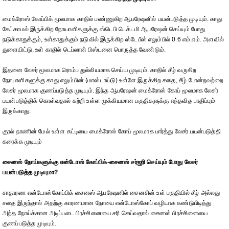
மைக்ரோஸ் கோப்பிக் மூலமாக காதில் பண்ணுகிற ஆபரேஷனில் பயன்படுத்த முடியும். காது
கேட்காமல் இருக்கிற நோயாளிகளுக்கு ஸ்டெபி டெக்டமி ஆபரேஷன் செய்யும் போது
நடுக்காதுக்கும், உள்காதுக்கும் நடுவில் இருக்கிற ஸ்டேபீஸ் எலும்பில் 0.6 எம்.எம். அளவில்
துளையிட்டு, உள் காதில் டெப்லான் பிஸ்டனை பொருத்த வேண்டும்.
இதனை லேசர் மூலமாக ரொம்ப துல்லியமாக செய்ய முடியும். காதில் சீழ் வருகிற
நோயாளிகளுக்கு காது எலும்பின் (மாஸ்டாய்டு) உள்ளே இருக்கிற சதை, சீழ் போன்றவற்றை
லேசர் மூலமாக குணப்படுத்த முடியும். இந்த ஆபரேஷன் மைக்ரோஸ் கோப் மூலமாக லேசர்
பயன்படுத்திக் கொள்வதால் சுற்றி உள்ள முக்கியமான பகுதிகளுக்கு எந்தவித பாதிப்பும்
இருக்காது.
குரல் நாணின் மேல் உள்ள கட்டியை மைக்ரோஸ் கோப் மூலமாக பார்த்து லேசர் பயன்படுத்தி
கரைக்க முடியும்
சைனஸ் நோய்களுக்கு என்டோஸ் கோப்பிக்-சைனஸ் சர்ஜரி செய்யும் போது லேசர்
பயன்படுத்த முடியுமா?
சாதாரண என்டோஸ்கோப்பிக் சைனஸ் ஆபரேஷனில் சைனசின் உள் பகுதியில் சீழ் அல்லது
சதை இருந்தால் அதற்கு காரணமான நோயை என்டோஸ்கோப் வழியாக கண்டுபிடித்து
அந்த நோய்க்கான அடிப்படை பிரச்சினையை சரி செய்வதால் சைனஸ் பிரச்சினையை
குணப்படுத்த முடியும்.