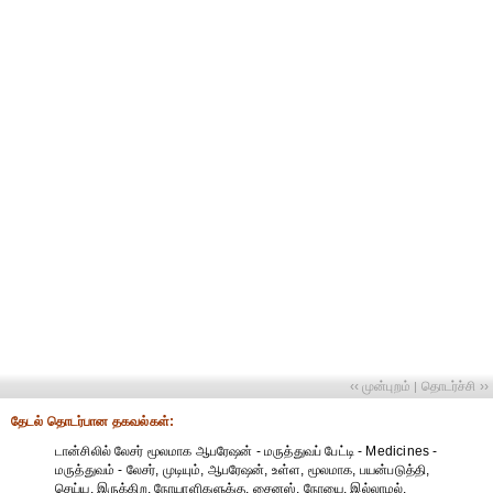
‹‹ முன்புறம்
தொடர்ச்சி ››
|
தேட‌ல் தொட‌ர்பான தகவ‌ல்க‌ள்:
டான்சிலில் லேசர் மூலமாக ஆபரேஷன் - மருத்துவப் பேட்டி - Medicines -
மருத்துவம் - லேசர், முடியும், ஆபரேஷன், உள்ள, மூலமாக, பயன்படுத்தி,
செய்ய, இருக்கிற, நோயாளிகளுக்கு, சைனஸ், நோயை, இல்லாமல்,