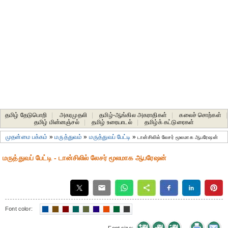
தமிழ் தேடுபொறி
|
அகரமுதலி
|
தமிழ்-ஆங்கில அகராதிகள்
|
கலைச் சொற்கள்
|
தமிழ் மின்னஞ்சல்
|
தமிழ் உரையாடல்
|
தமிழ்க் கட்டுரைகள்
முதன்மை பக்கம்
»
மருத்துவம்
»
மருத்துவப் பேட்டி
»
டான்சிலில் லேசர் மூலமாக ஆபரேஷன்
மருத்துவப் பேட்டி - டான்சிலில் லேசர் மூலமாக ஆபரேஷன்
Font color: