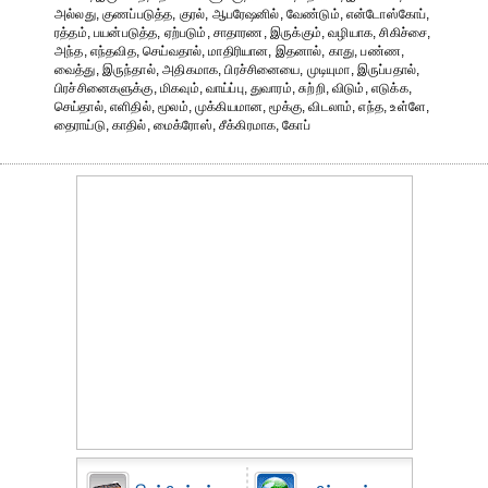
அல்லது, குணப்படுத்த, குரல், ஆபரேஷனில், வேண்டும், என்டோஸ்கோப்,
ரத்தம், பயன்படுத்த, ஏற்படும், சாதாரண, இருக்கும், வழியாக, சிகிச்சை,
அந்த, எந்தவித, செய்வதால், மாதிரியான, இதனால், காது, பண்ண,
வைத்து, இருந்தால், அதிகமாக, பிரச்சினையை, முடியுமா, இருப்பதால்,
பிரச்சினைகளுக்கு, மிகவும், வாய்ப்பு, துவாரம், சுற்றி, விடும், எடுக்க,
செய்தால், எளிதில், மூலம், முக்கியமான, மூக்கு, விடலாம், எந்த, உள்ளே,
தைராய்டு, காதில், மைக்ரோஸ், சீக்கிரமாக, கோப்