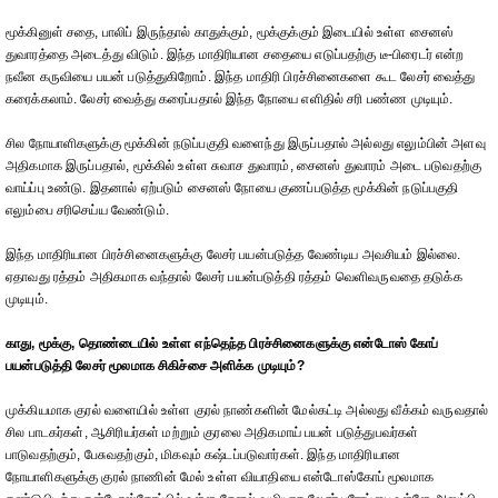
மூக்கினுள் சதை, பாலிப் இருந்தால் காதுக்கும், மூக்குக்கும் இடையில் உள்ள சைனஸ்
துவாரத்தை அடைத்து விடும். இந்த மாதிரியான சதையை எடுப்பதற்கு டீ-பிரைடர் என்ற
நவீன கருவியை பயன் படுத்துகிறோம். இந்த மாதிரி பிரச்சினைகளை கூட லேசர் வைத்து
கரைக்கலாம். லேசர் வைத்து கரைப்பதால் இந்த நோயை எளிதில் சரி பண்ண முடியும்.
சில நோயாளிகளுக்கு மூக்கின் நடுப்பகுதி வளைந்து இருப்பதால் அல்லது எலும்பின் அளவு
அதிகமாக இருப்பதால், மூக்கில் உள்ள சுவாச துவாரம், சைனஸ் துவாரம் அடை படுவதற்கு
வாய்ப்பு உண்டு. இதனால் ஏற்படும் சைனஸ் நோயை குணப்படுத்த மூக்கின் நடுப்பகுதி
எலும்பை சரிசெய்ய வேண்டும்.
இந்த மாதிரியான பிரச்சினைகளுக்கு லேசர் பயன்படுத்த வேண்டிய அவசியம் இல்லை.
ஏதாவது ரத்தம் அதிகமாக வந்தால் லேசர் பயன்படுத்தி ரத்தம் வெளிவருவதை தடுக்க
முடியும்.
காது, மூக்கு, தொண்டையில் உள்ள எந்தெந்த பிரச்சினைகளுக்கு என்டோஸ் கோப்
பயன்படுத்தி லேசர் மூலமாக சிகிச்சை அளிக்க முடியும்?
முக்கியமாக குரல் வளையில் உள்ள குரல் நாண்களின் மேல்கட்டி அல்லது வீக்கம் வருவதால்
சில பாடகர்கள், ஆசிரியர்கள் மற்றும் குரலை அதிகமாய் பயன் படுத்துபவர்கள்
பாடுவதற்கும், பேசுவதற்கும், மிகவும் கஷ்டப்படுவார்கள். இந்த மாதிரியான
நோயாளிகளுக்கு குரல் நாணின் மேல் உள்ள வியாதியை என்டோஸ்கோப் மூலமாக