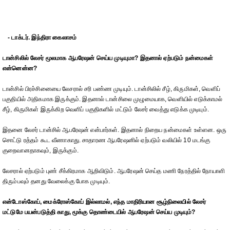
- டாக்டர். இந்திரா கைலாசம்
டான்சிலில் லேசர் மூலமாக ஆபரேஷன் செய்ய முடியுமா? இதனால் ஏற்படும் நன்மைகள்
என்னென்ன?
டான்சில் பிரச்சினையை லேசரால் சரி பண்ண முடியும். டான்சிலில் சீழ், கிருமிகள், வெளிப்
பகுதியில் அதிகமாக இருக்கும். இதனால் டான்சிலை முழுமையாக, வெளியில் எடுக்காமல்
சீழ், கிருமிகள் இருக்கிற வெளிப் பகுதிகளில் மட்டும் லேசர் வைத்து எடுக்க முடியும்.
இதனை லேசர் டான்சில் ஆபரேஷன் என்பார்கள். இதனால் நிறைய நன்மைகள் உள்ளன. ஒரு
சொட்டு ரத்தம் கூட வீணாகாது. சாதாரண ஆபரேஷனில் ஏற்படும் வலியில் 10 மடங்கு
குறைவானதாகவும், இருக்கும்.
லேசரால் ஏற்படும் புண் சீக்கிரமாக ஆறிவிடும். ஆபரேஷன் செய்த மணி நேரத்தில் நோயாளி
திரும்பவும் தனது வேலைக்கு போக முடியும்.
என்டோஸ்கோப், மைக்ரோஸ்கோப் இல்லாமல், எந்த மாதிரியான சூழ்நிலையில் லேசர்
மட்டுமே பயன்படுத்தி காது, மூக்கு தொண்டையில் ஆபரேஷன் செய்ய முடியும்?