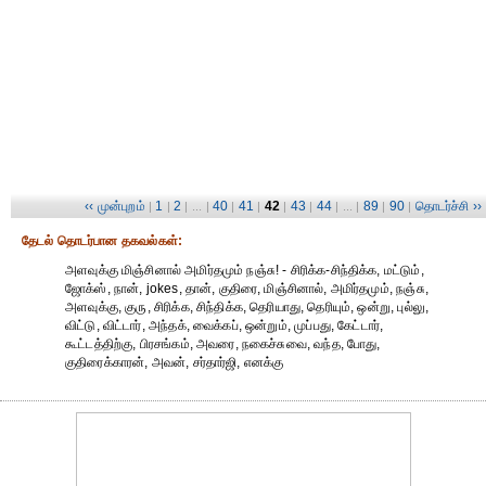
‹‹ முன்புறம்
1
2
40
41
42
43
44
89
90
தொடர்ச்சி ››
|
|
| ... |
|
|
|
|
| ... |
|
|
தேட‌ல் தொட‌ர்பான தகவ‌ல்க‌ள்:
அளவுக்கு மிஞ்சினால் அமிர்தமும் நஞ்சு! - சிரிக்க-சிந்திக்க, மட்டும்,
ஜோக்ஸ், நான், jokes, தான், குதிரை, மிஞ்சினால், அமிர்தமும், நஞ்சு,
அளவுக்கு, குரு, சிரிக்க, சிந்திக்க, தெரியாது, தெரியும், ஒன்று, புல்லு,
விட்டு, விட்டார், அந்தக், வைக்கப், ஒன்றும், முப்பது, கேட்டார்,
கூட்டத்திற்கு, பிரசங்கம், அவரை, நகைச்சுவை, வந்த, போது,
குதிரைக்காரன், அவன், சர்தார்ஜி, எனக்கு