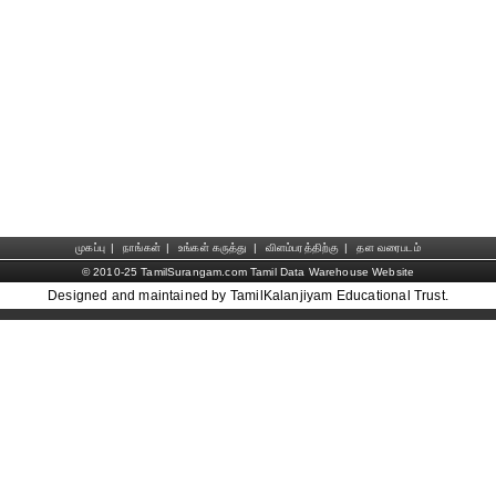
முகப்பு
|
நாங்கள்
|
உங்கள் கருத்து
|
விளம்பரத்திற்கு
|
தள வரைபடம்
© 2010-25 TamilSurangam.com Tamil Data Warehouse Website
Designed and maintained by TamilKalanjiyam Educational Trust.