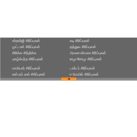
சர்தார்ஜி சிரிப்புகள்
கடி சிரிப்புகள்
முட்டாள் சிரிப்புகள்
தத்துவ சிரிப்புகள்
சிரிக்க-சிந்திக்க
அமலா-விமலா சிரிப்புகள்
புகழ்பெற்ற சிரிப்புகள்
ராமு-சோமு சிரிப்புகள்
மாமியார் சிரிப்புகள்
டாக்டர் சிரிப்புகள்
எஸ்.எம்.எஸ் சிரிப்புகள்
ஈ மெயில் சிரிப்புகள்