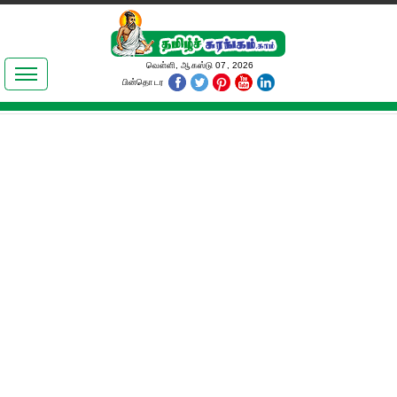
இலக்கியங்கள்
வெள்ளி, ஆகஸ்டு 07, 2026
பின்தொடர
தமிழ் உலகம்
அறிவியல்
பொதுஅறிவு
ஆன்மிகம்
ஜோதிடம்
மருத்துவம்
பெண்கள் பகுதி
நகைச்சுவை
கலையுலகம்