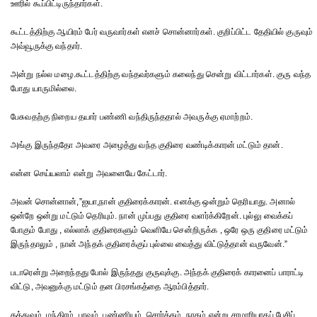
ஊரில் கூப்பிட்டிருந்தார்கள்.
கூட்டத்திற்கு ஆயிரம் பேர் வருவார்கள் எனச் சொன்னார்கள். குறிப்பிட்ட தேதியில் குருவும்
அவ்வூருக்கு வந்தார்.
அன்று நல்ல மழை.கூட்டத்திற்கு வந்தவர்களும் கலைந்து சென்று விட்டார்கள். குரு வந்த
போது யாருமில்லை.
பேசுவதற்கு நிறைய தயார் பண்ணி வந்திருந்ததால் அவருக்கு ஏமாற்றம்.
அங்கு இருந்ததோ அவரை அழைத்து வந்த குதிரை வண்டிக்காரன் மட்டும் தான்.
என்ன செய்யலாம் என்று அவனையே கேட்டார்.
அவன் சொன்னான்,”ஐயா,நான் குதிரைக்காரன். எனக்கு ஒன்றும் தெரியாது. அனால்
ஒன்றே ஒன்று மட்டும் தெரியும். நான் முப்பது குதிரை வளர்க்கிறேன். புல்லு வைக்கப்
போகும் போது , எல்லாக் குதிரைகளும் வெளியே சென்றிருக்க , ஒரே ஒரு குதிரை மட்டும்
இருந்தாலும் , நான் அந்தக் குதிரைக்குப் புல்லை வைத்து விட்டுத்தான் வருவேன்.”
படாரென்று அறைந்தது போல் இருந்தது குருவுக்கு. அந்தக் குதிரைக் காரனைப் பாராட்டி
விட்டு, அவனுக்கு மட்டும் தன பிரசங்கத்தை ஆரம்பித்தார்.
தத்துவம், மந்திரம், பாவம், புண்ணியம், சொர்க்கம், நரகம் என்று சரமாரியாகப் பேசிப்