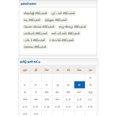
நகைச்சுவை
சர்தார்ஜி சிரிப்புகள்
முட்டாள் சிரிப்புகள்
கடி சிரிப்புகள்
தத்துவ சிரிப்புகள்
அமலா-விமலா சிரிப்புகள்
ராமு-சோமு சிரிப்புகள்
மாமியார் சிரிப்புகள்
எஸ்.எம்.எஸ் சிரிப்புகள்
டாக்டர் சிரிப்புகள்
ஈ மெயில் சிரிப்புகள்
அசைவ சிரிப்புகள்
தமிழ் நாள்காட்டி
ஞா
தி்
செ
அ
வி
வெ
கா
௧
௨
௩
௪
௫
௬
௭
௮
௯
௰
௰௧
௰௨
௰௩
௰௪
௰௫
௰௬
௰௭
௰௮
௰௯
௨௰
௨௧
௨௨
௨௩
௨௪
௨௫
௨௬
௨௭
௨௮
௨௯
௩௰
௩௧