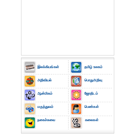
இலக்கியங்கள்
தமிழ் உலகம்
அறிவியல்
பொதுஅறிவு
ஆன்மிகம்
ஜோதிடம்
மருத்துவம்
பெண்கள்
நகைச்சுவை
கலைகள்