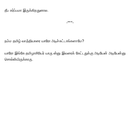
தீப கர்ப்பமா இருக்கிறதுனால.
-***-
நம்ம தமிழ் வாத்தியாரை யாரோ அடிச்சுட்டாங்களாமே?
யாரோ இங்கே தமிழாசிரியர் யாரு ன்னு இவரைக் கேட்டதுக்கு அடியேன் அடியேன்னு
சொல்லியிருக்காரு.