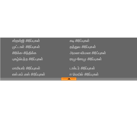
சர்தார்ஜி சிரிப்புகள்
கடி சிரிப்புகள்
முட்டாள் சிரிப்புகள்
தத்துவ சிரிப்புகள்
சிரிக்க-சிந்திக்க
அமலா-விமலா சிரிப்புகள்
புகழ்பெற்ற சிரிப்புகள்
ராமு-சோமு சிரிப்புகள்
மாமியார் சிரிப்புகள்
டாக்டர் சிரிப்புகள்
எஸ்.எம்.எஸ் சிரிப்புகள்
ஈ மெயில் சிரிப்புகள்