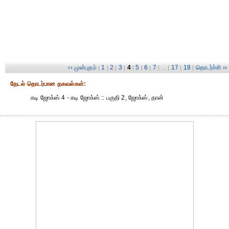
‹‹ முன்புறம்
1
2
3
4
5
6
7
17
18
தொடர்ச்சி ››
|
|
|
|
|
|
|
| ... |
|
|
தேட‌ல் தொட‌ர்பான தகவ‌ல்க‌ள்:
கடி ஜோக்ஸ் 4 - கடி ஜோக்ஸ் :: பகுதி 2, ஜோக்ஸ், தான்