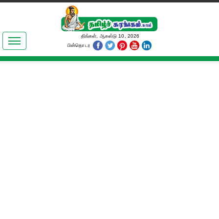
இலக்கியங்கள்
திங்கள், ஆகஸ்டு 10, 2026
பின்தொடர
தமிழ் உலகம்
அறிவியல்
பொதுஅறிவு
ஆன்மிகம்
ஜோதிடம்
மருத்துவம்
பெண்கள் பகுதி
நகைச்சுவை
கலையுலகம்