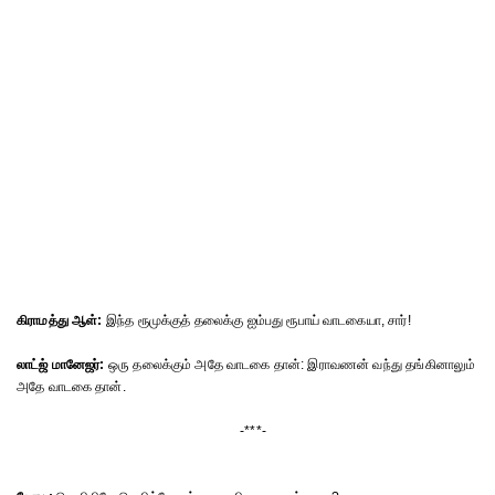
கிராமத்து ஆள்:
இந்த ரூமுக்குத் தலைக்கு ஐம்பது ரூபாய் வாடகையா, சார்!
லாட்ஜ் மானேஜர்:
ஒரு தலைக்கும் அதே வாடகை தான்: இராவணன் வந்து தங்கினாலும்
அதே வாடகை தான்.
-***-