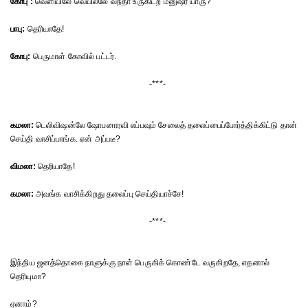
கோபு :
வெளியிலே வெயில்லே வந்தா உருகிடற மனுஷர் யாரு?
பாபு:
தெரியாதே!
கோபு:
பெருமாள் கோவில் பட்டர்.
-***-
கமலா:
டெலிவிஷன்லே ஷோபனாரவி எப்பவும் சேலைத் தலைப்பைப்போர்த்திக்கிட்டு தான்
செய்தி வாசிப்பாங்க. ஏன் அப்படீ?
விமலா:
தெரியாதே!
கமலா:
அவங்க வாசிக்கிறது தலைப்பு செய்தியாச்சே!
-***-
இந்திய ஜனத்தொகை நாளுக்கு நாள் பெருகிக் கொண்டே வருகிறதே, எதனால்
தெரியுமா?
ஏனாம்?