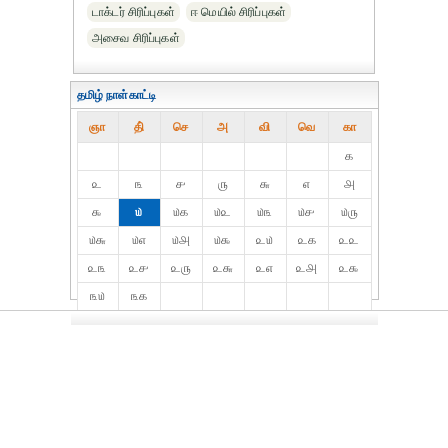
டாக்டர் சிரிப்புகள்
ஈ மெயில் சிரிப்புகள்
அசைவ சிரிப்புகள்
தமிழ் நாள்காட்டி
ஞா
தி்
செ
அ
வி
வெ
கா
௧
௨
௩
௪
௫
௬
௭
௮
௯
௰
௰௧
௰௨
௰௩
௰௪
௰௫
௰௬
௰௭
௰௮
௰௯
௨௰
௨௧
௨௨
௨௩
௨௪
௨௫
௨௬
௨௭
௨௮
௨௯
௩௰
௩௧