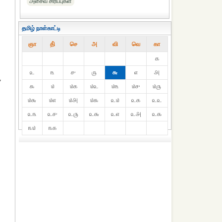
அசைவ சிரிப்புகள்
தமிழ் நாள்காட்டி
ஞா
தி்
செ
அ
வி
வெ
கா
௧
௨
௩
௪
௫
௬
௭
௮
,
௯
௰
௰௧
௰௨
௰௩
௰௪
௰௫
௰௬
௰௭
௰௮
௰௯
௨௰
௨௧
௨௨
௨௩
௨௪
௨௫
௨௬
௨௭
௨௮
௨௯
௩௰
௩௧