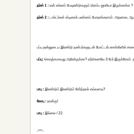
நர்ஸ் 1 :
ஏன் எல்லாப் பேஷண்டுகளும் ரொம்ப ஜாலியா இருக்காங்க ?
நர்ஸ் 2 :
டாக்டர்கள் ஸ்டிரைக் பண்ணப் போறாங்களாம். அதனால, ஆபர
பப்பு தன்னுடைய இரண்டு நண்பர்களுடன் மோட்டார் சைக்கிளில் சாலைய
பப்பு:
கொஞ்சமாவது அறிவிருக்கா? ஏற்கெனவே 3 பேர் இருக்கோம். நா
பாபு :
இரண்டும் இரண்டும் சேர்ந்தால் எவ்வளவு?
கோபு :
நான்கு!
பாபு :
இல்லை / 22.
-***-