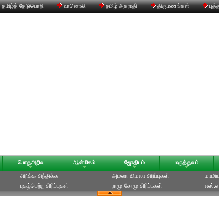
தமிழ்த் தேடுபொறி
வானொலி
தமிழ் அகராதி்
திருமணங்கள்
புத்
பொதுஅறிவு
ஆன்மிகம்
ஜோதிடம்
மருத்துவம்
சிரிக்க-சிந்திக்க
அமலா-விமலா சிரிப்புகள்
மாமியா
புகழ்பெற்ற சிரிப்புகள்
ராமு-சோமு சிரிப்புகள்
எஸ்.எம