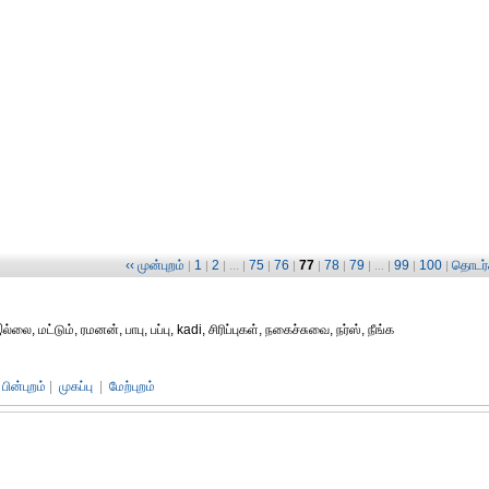
‹‹ முன்புறம்
1
2
75
76
77
78
79
99
100
தொடர்ச
|
|
| ... |
|
|
|
|
| ... |
|
|
ை, மட்டும், ரமனன், பாபு, பப்பு, kadi, சிரிப்புகள், நகைச்சுவை, நர்ஸ், நீங்க
பின்புறம்
|
முகப்பு
|
மேற்புறம்