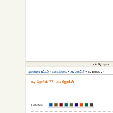
படச் சிரிப்புகள்
|
முதன்மை பக்கம்
»
நகைச்சுவை
»
கடி ஜோக்ஸ்
»
கடி ஜோக்ஸ் 77
கடி ஜோக்ஸ் 77 - கடி ஜோக்ஸ்
Font color: