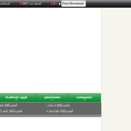
Font Download
தகங்கள்
MP3 பாடல்கள்
மின்னஞ்சல்
திரட்டி
உரையாடல்
பெண்கள் பகுதி
நகைச்சுவை
கலையுலகம்
ர் சிரிப்புகள்
டாக்டர் சிரிப்புகள்
்.எஸ் சிரிப்புகள்
ஈ மெயில் சிரிப்புகள்