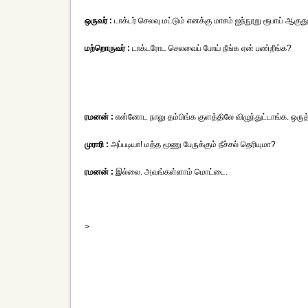
ஒருவர் :
டாக்டர் செலவு மட்டும் எனக்கு மாசம் ஐந்நூறு ரூபாய் ஆகுது
மற்றொருவர் :
டாக்டரோட செலவைப் போய் நீங்க ஏன் பண்றீங்க?
ரமனன் :
என்னோட நாலு தம்பிங்க குளத்திலே விழுந்துட்டாங்க. ஒரு
முராரி :
அப்படியா! மத்த மூணு பேருக்கும் நீச்சல் தெரியுமா?
ரமனன் :
இல்லை. அவங்கள்ளாம் மொட்டை.
>