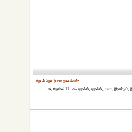
தேட‌ல் தொட‌ர்பான தகவ‌ல்க‌ள்:
கடி ஜோக்ஸ் 77 - கடி ஜோக்ஸ், ஜோக்ஸ், jokes, இரண்டும், இல்ல