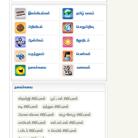
இலக்கியங்கள்
தமிழ் உலகம்
அறிவியல்
பொதுஅறிவு
ஆன்மிகம்
ஜோதிடம்
மருத்துவம்
பெண்கள்
நகைச்சுவை
கலைகள்
நகைச்சுவை
சர்தார்ஜி சிரிப்புகள்
முட்டாள் சிரிப்புகள்
கடி சிரிப்புகள்
தத்துவ சிரிப்புகள்
அமலா-விமலா சிரிப்புகள்
ராமு-சோமு சிரிப்புகள்
மாமியார் சிரிப்புகள்
எஸ்.எம்.எஸ் சிரிப்புகள்
டாக்டர் சிரிப்புகள்
ஈ மெயில் சிரிப்புகள்