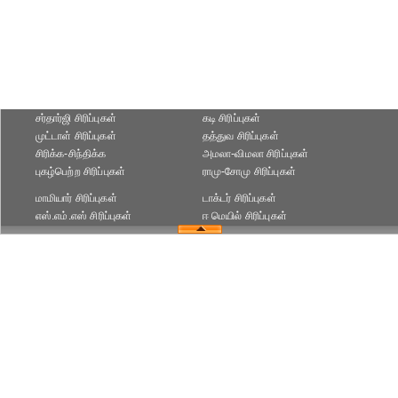
சர்தார்ஜி சிரிப்புகள்
கடி சிரிப்புகள்
முட்டாள் சிரிப்புகள்
தத்துவ சிரிப்புகள்
சிரிக்க-சிந்திக்க
அமலா-விமலா சிரிப்புகள்
புகழ்பெற்ற சிரிப்புகள்
ராமு-சோமு சிரிப்புகள்
மாமியார் சிரிப்புகள்
டாக்டர் சிரிப்புகள்
எஸ்.எம்.எஸ் சிரிப்புகள்
ஈ மெயில் சிரிப்புகள்