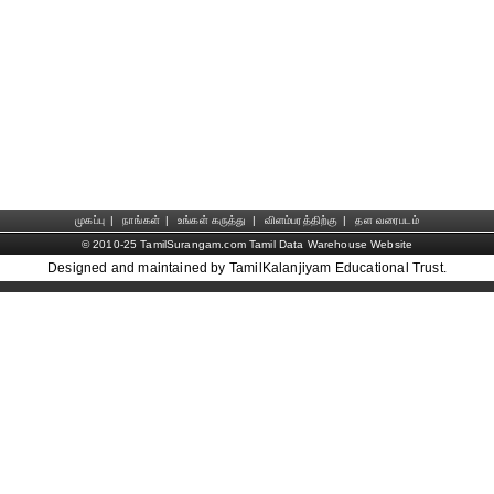
முகப்பு
|
நாங்கள்
|
உங்கள் கருத்து
|
விளம்பரத்திற்கு
|
தள வரைபடம்
© 2010-25 TamilSurangam.com Tamil Data Warehouse Website
Designed and maintained by TamilKalanjiyam Educational Trust.