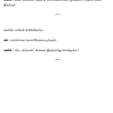
இருக்கும்
-***-
ரெண்டு மாமியார் பேசிக்கிறாங்க :
லல் :
மாப்பிள்ளை மெகாசீரியல்ல நடிக்கறார்..
மாஸ்க் :
அப்ப பர்ம்னண்ட் வேலைல இருக்கார்னு சொல்லுங்க !
-***-