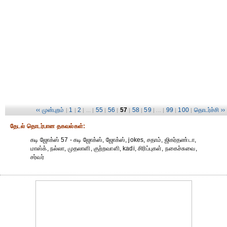
‹‹ முன்புறம்
1
2
55
56
57
58
59
99
100
தொடர்ச்சி ››
|
|
| ... |
|
|
|
|
| ... |
|
|
தேட‌ல் தொட‌ர்பான தகவ‌ல்க‌ள்:
கடி ஜோக்ஸ் 57 - கடி ஜோக்ஸ், ஜோக்ஸ், jokes, சதாம், ஜிகர்தண்டா,
மாஸ்க், நல்லா, முதலாளி, குற்றவாளி, kadi, சிரிப்புகள், நகைச்சுவை,
சர்வர்