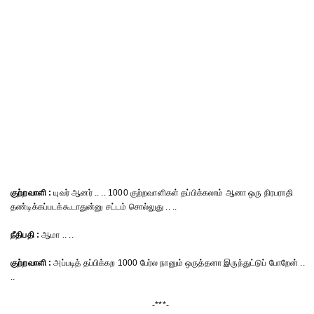
குற்றவாளி :
யுவர் ஆனர் .. .. 1000 குற்றவாளிகள் தப்பிக்கலாம் ஆனா ஒரு நிரபராதி
தண்டிக்கப்படக்கூடாதுன்னு சட்டம் சொல்லுது .. ..
நீதிபதி :
ஆமா .. ..
குற்றவாளி :
அப்படித் தப்பிக்கற 1000 பேர்ல நானும் ஒருத்தனா இருந்துட்டுப் போறேன் ..
..
-***-