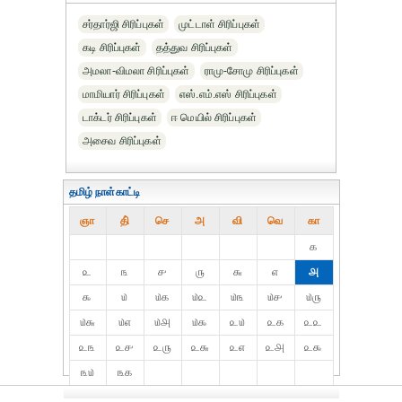
சர்தார்ஜி சிரிப்புகள்
முட்டாள் சிரிப்புகள்
கடி சிரிப்புகள்
தத்துவ சிரிப்புகள்
அமலா-விமலா சிரிப்புகள்
ராமு-சோமு சிரிப்புகள்
மாமியார் சிரிப்புகள்
எஸ்.எம்.எஸ் சிரிப்புகள்
டாக்டர் சிரிப்புகள்
ஈ மெயில் சிரிப்புகள்
அசைவ சிரிப்புகள்
தமிழ் நாள்காட்டி
ஞா
தி்
செ
அ
வி
வெ
கா
௧
௨
௩
௪
௫
௬
௭
௮
௯
௰
௰௧
௰௨
௰௩
௰௪
௰௫
௰௬
௰௭
௰௮
௰௯
௨௰
௨௧
௨௨
௨௩
௨௪
௨௫
௨௬
௨௭
௨௮
௨௯
௩௰
௩௧