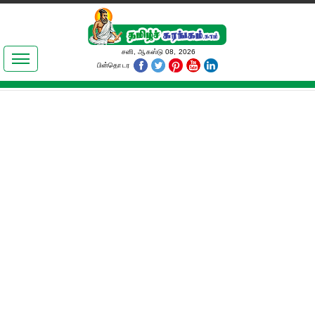
இலக்கியங்கள்
சனி, ஆகஸ்டு 08, 2026
பின்தொடர
தமிழ் உலகம்
அறிவியல்
பொதுஅறிவு
ஆன்மிகம்
ஜோதிடம்
மருத்துவம்
பெண்கள் பகுதி
நகைச்சுவை
கலையுலகம்