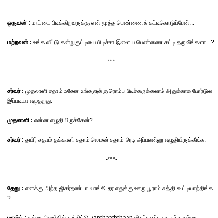
ஒருவன் :
மாட்டை பிடிக்கிறவருக்கு என் மூத்த பெண்ணைக் கட்டிகொடுப்பேன்...
மற்றவன் :
உங்க வீட்டு கன்றுகுட்டியை பிடிச்சா இளைய பெண்ணை கட்டி தருவீங்களா...?
-***-
சர்வர் :
முதலாளி சதாம் உசேன உங்களுக்கு ரொம்ப பிடிச்சுருக்கலாம் அதுக்காக போர்டுல
இப்படியா எழுதறது.
முதலாளி :
என்ன எழுதியிருக்கேன்?
சர்வர் :
தயிர் சதாம் தக்காளி சதாம் லெமன் சதாம் ரெடி அப்படீன்னு எழுதியிருக்கீங்க.
-***-
தேனு :
எனக்கு அந்த ஜிகர்தண்டா வாங்கி தர எதுக்கு ஊரு பூராம் சுத்தி கூட்டியாந்திங்க
?
மாஸ்க் :
நல்லா வெயிலில் சுத்திட்டு vanthaaththaan ஜிகர்தண்டா குடிக்க நல்லா