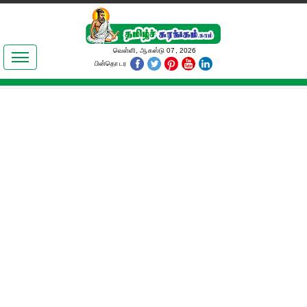
இலக்கியங்கள்
வெள்ளி, ஆகஸ்டு 07, 2026
பின்தொடர
தமிழ் உலகம்
அறிவியல்
பொதுஅறிவு
ஆன்மிகம்
ஜோதிடம்
மருத்துவம்
பெண்கள் பகுதி
நகைச்சுவை
கலையுலகம்