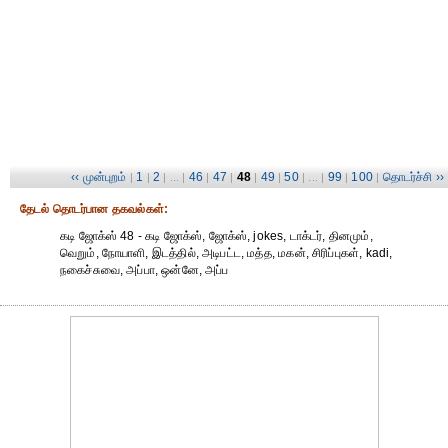
‹‹ முன்புறம்
1
2
46
47
48
49
50
99
100
தொடர்ச்சி ››
|
|
| ... |
|
|
|
|
| ... |
|
|
தேட‌ல் தொட‌ர்பான தகவ‌ல்க‌ள்:
கடி ஜோக்ஸ் 48 - கடி ஜோக்ஸ், ஜோக்ஸ், jokes, டாக்டர், தினமும்,
வெறும், நோயாளி, இடத்தில், அடிபட்ட, மத்த, மகன், சிரிப்புகள், kadi,
நகைச்சுவை, அப்பா, ஒன்னே, அப்ப