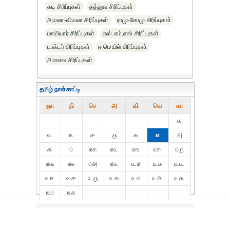
கடி சிரிப்புகள்
தத்துவ சிரிப்புகள்
அமலா-விமலா சிரிப்புகள்
ராமு-சோமு சிரிப்புகள்
மாமியார் சிரிப்புகள்
எஸ்.எம்.எஸ் சிரிப்புகள்
டாக்டர் சிரிப்புகள்
ஈ மெயில் சிரிப்புகள்
அசைவ சிரிப்புகள்
தமிழ் நாள்காட்டி
ஞா
தி்
செ
அ
வி
வெ
கா
௧
௨
௩
௪
௫
௬
௭
௮
௯
௰
௰௧
௰௨
௰௩
௰௪
௰௫
௰௬
௰௭
௰௮
௰௯
௨௰
௨௧
௨௨
௨௩
௨௪
௨௫
௨௬
௨௭
௨௮
௨௯
௩௰
௩௧