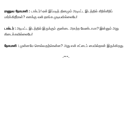
ராணுவ நோயாளி :
டாக்டர்! ஏன் இப்படித் தினமும் அடிபட்ட இடத்தில் கீறிக்கீறிப்
பார்க்கிறீர்கள்? எனக்கு வலி தாங்க முடியவில்லையே!
டாக்டர் :
அடிபட்ட இடத்தில் இருக்கும் குண்டை அகற்ற வேண்டாமா? இன்னும் அது
கிடைக்கவில்லையே!
நோயாளி :
முன்னமே சொல்வதற்கென்ன? அது என் சட்டைப் பையில்தான் இருக்கிறது.
-***-