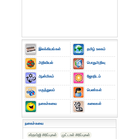
இலக்கியங்கள்
தமிழ் உலகம்
அறிவியல்
பொதுஅறிவு
ஆன்மிகம்
ஜோதிடம்
மருத்துவம்
பெண்கள்
நகைச்சுவை
கலைகள்
நகைச்சுவை
சர்தார்ஜி சிரிப்புகள்
முட்டாள் சிரிப்புகள்