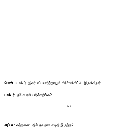
பெண் :
டாக்டர், இவர் எப்ப பார்த்தாலும் சிரிச்சுக்கிட்டே இருக்கிறார்.
டாக்டர் :
நீங்க ஏன் பார்க்கறீங்க?
-***-
அப்பா :
எத்தனை பதில் தவறாக எழுதி இருந்த?