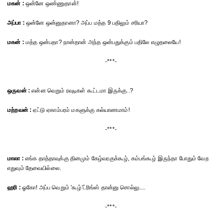
மகன் :
ஒன்னே ஒண்ணுதான்!
அப்பா :
ஒன்னே ஒன்னுதானா? அப்ப மத்த 9 பதிலும் சரியா?
மகன் :
மத்த ஒன்பதா? நான்தான் அந்த ஒன்பதுக்கும் பதிலே எழுதலையே!
-***-
ஒருவன் :
என்ன வெறும் ரவுடிகள் கூட்டமா இருக்கு..?
மற்றவன் :
ஏட்டு ஏகாம்பரம் மகளுக்கு கல்யாணமாம்!
-***-
மாலா :
எங்க தாத்தாவுக்கு தினமும் கேழ்வரகுக்கூழ், கம்பங்கூழ் இருந்தா போதும் வேற
எதுவும் தேவையில்லை.
ஹரி :
ஓகோ! அப்ப வெறும் 'கூழ்'ட்ரிங்ஸ் தான்னு சொல்லு....
-***-