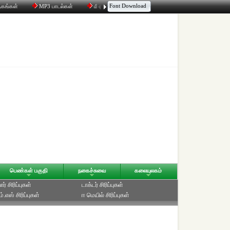
Font Download
தகங்கள்
MP3 பாடல்கள்
மின்னஞ்சல்
திரட்டி
உரையாடல்
பெண்கள் பகுதி
நகைச்சுவை
கலையுலகம்
ர் சிரிப்புகள்
டாக்டர் சிரிப்புகள்
்.எஸ் சிரிப்புகள்
ஈ மெயில் சிரிப்புகள்