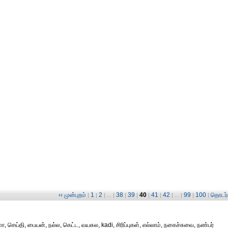
‹‹ முன்புறம்
1
2
38
39
40
41
42
99
100
தொடர்ச
|
|
| ... |
|
|
|
|
| ... |
|
|
ா, செய்தி, பையன், நல்ல, கெட்ட, வயசுல, kadi, சிரிப்புகள், எல்லாம், நகைச்சுவை, நண்பர்