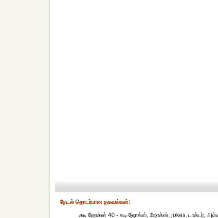
தேட‌ல் தொட‌ர்பான தகவ‌ல்க‌ள்:
கடி ஜோக்ஸ் 40 - கடி ஜோக்ஸ், ஜோக்ஸ், jokes, டாக்டர், அம்ம