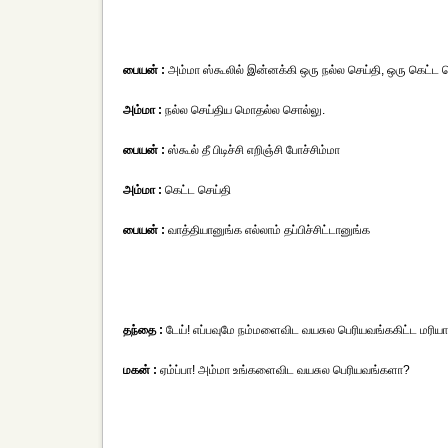
பையன் :
அம்மா ஸ்கூலில் இன்னக்கி ஒரு நல்ல செய்தி, ஒரு கெட்ட செ
அம்மா :
நல்ல செய்திய மொதல்ல சொல்லு.
பையன் :
ஸ்கூல் தீ பிடிச்சி எறிஞ்சி போச்சிம்மா
அம்மா :
கெட்ட செய்தி
பையன் :
வாத்தியானுங்க எல்லாம் தப்பிச்சிட்டானுங்க
தந்தை :
டேய்! எப்பவுமே நம்மளைவிட வயசுல பெரியவங்ககிட்ட மரியா
மகன் :
ஏம்ப்பா! அம்மா உங்களைவிட வயசுல பெரியவங்களா?