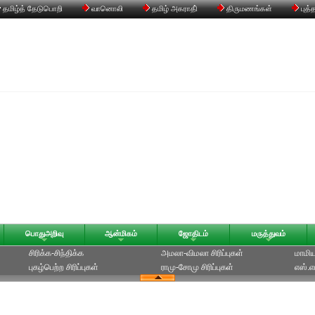
தமிழ்த் தேடுபொறி
வானொலி
தமிழ் அகராதி்
திருமணங்கள்
புத்
பொதுஅறிவு
ஆன்மிகம்
ஜோதிடம்
மருத்துவம்
சிரிக்க-சிந்திக்க
அமலா-விமலா சிரிப்புகள்
மாமியா
புகழ்பெற்ற சிரிப்புகள்
ராமு-சோமு சிரிப்புகள்
எஸ்.எம