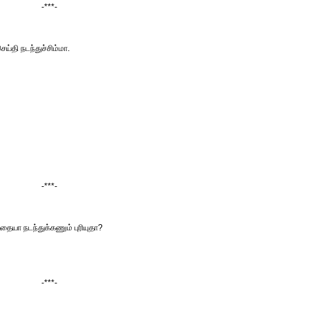
-***-
ய்தி நடந்துச்சிம்மா.
-***-
தையா நடந்துக்கணும் புரியுதா?
-***-