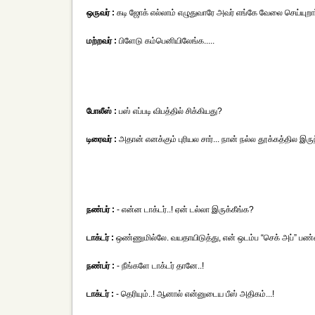
ஒருவர் :
கடி ஜோக் எல்லாம் எழுதுவாரே அவர் எங்கே வேலை செய்யுறா
மற்றவர் :
பிளேடு கம்பெனியிலேங்க.....
போலீஸ் :
பஸ் எப்படி விபத்தில் சிக்கியது?
டிரைவர் :
அதான் எனக்கும் புரியல சார்... நான் நல்ல தூக்கத்தில இரு
நண்பர் :
- என்ன டாக்டர்..! ஏன் டல்லா இருக்கீங்க?
டாக்டர் :
ஒண்ணுமில்லே. வயதாயிடுத்து, என் ஒடம்ப “செக் அப்” பண
நண்பர் :
- நீங்களே டாக்டர் தானே..!
டாக்டர் :
- தெரியும்..! ஆனால் என்னுடைய பீஸ் அதிகம்...!