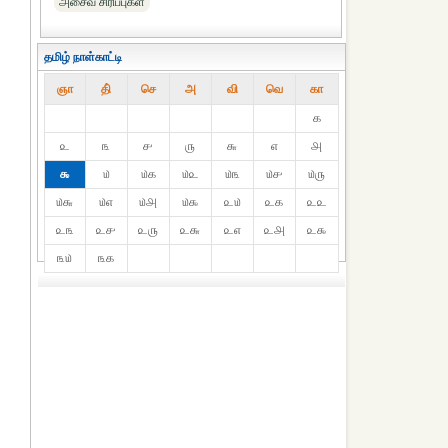
அசைவ சிரிப்புகள்
தமிழ் நாள்காட்டி
ஞா
தி்
செ
அ
வி
வெ
கா
௧
௨
௩
௪
௫
௬
௭
௮
௯
௰
௰௧
௰௨
௰௩
௰௪
௰௫
௰௬
௰௭
௰௮
௰௯
௨௰
௨௧
௨௨
௨௩
௨௪
௨௫
௨௬
௨௭
௨௮
௨௯
௩௰
௩௧