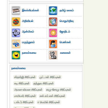
இலக்கியங்கள்
தமிழ் உலகம்
அறிவியல்
பொதுஅறிவு
ஆன்மிகம்
ஜோதிடம்
மருத்துவம்
பெண்கள்
நகைச்சுவை
கலைகள்
நகைச்சுவை
சர்தார்ஜி சிரிப்புகள்
முட்டாள் சிரிப்புகள்
கடி சிரிப்புகள்
தத்துவ சிரிப்புகள்
அமலா-விமலா சிரிப்புகள்
ராமு-சோமு சிரிப்புகள்
மாமியார் சிரிப்புகள்
எஸ்.எம்.எஸ் சிரிப்புகள்
டாக்டர் சிரிப்புகள்
ஈ மெயில் சிரிப்புகள்