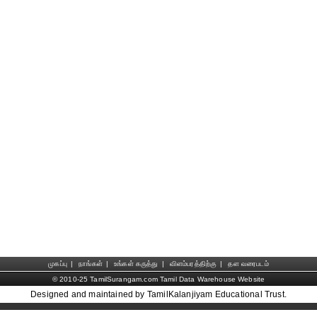
முகப்பு
|
நாங்கள்
|
உங்கள் கருத்து
|
விளம்பரத்திற்கு
|
தள வரைபடம்
© 2010-25 TamilSurangam.com Tamil Data Warehouse Website
Designed and maintained by TamilKalanjiyam Educational Trust.