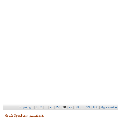
‹‹ முன்புறம்
1
2
26
27
28
29
30
99
100
தொடர்ச்சி ››
|
|
| ... |
|
|
|
|
| ... |
|
|
தேட‌ல் தொட‌ர்பான தகவ‌ல்க‌ள்: