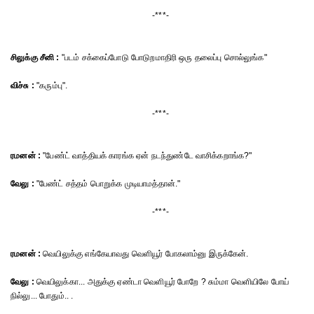
-***-
சிலுக்கு சீனி :
"படம் சக்கைப்போடு போடுறமாதிரி ஒரு தலைப்பு சொல்லுங்க"
விச்சு :
"கரும்பு".
-***-
ரமனன் :
"பேண்ட் வாத்தியக் காரங்க ஏன் நடந்துண்டே வாசிக்கறாங்க?"
வேலு :
"பேண்ட் சத்தம் பொறுக்க முடியாமத்தான்."
-***-
ரமனன் :
வெயிலுக்கு எங்கேயாவது வெளியூர் போகலாம்னு இருக்கேன்.
வேலு :
வெயிலுக்கா... அதுக்கு ஏண்டா வெளியூர் போறே ? சும்மா வெளியிலே போய்
நில்லு... போதும்.. .