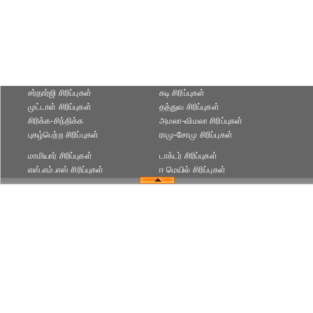
சர்தார்ஜி சிரிப்புகள்
கடி சிரிப்புகள்
முட்டாள் சிரிப்புகள்
தத்துவ சிரிப்புகள்
சிரிக்க-சிந்திக்க
அமலா-விமலா சிரிப்புகள்
புகழ்பெற்ற சிரிப்புகள்
ராமு-சோமு சிரிப்புகள்
மாமியார் சிரிப்புகள்
டாக்டர் சிரிப்புகள்
எஸ்.எம்.எஸ் சிரிப்புகள்
ஈ மெயில் சிரிப்புகள்