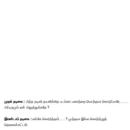
முதல் நடிகை :
அந்த நடிகர் தயாரிக்கிற படம்னா பணத்தை மொத்தமா கொடுப்பாரே .. .. ..
அப்புறமும் ஏன் அலுத்துக்கறே ?
இரண்டாம் நடிகை :
எங்கே கொடுத்தார் .. .. ? முத்தமா இல்ல கொடுத்துத்
தொலைச்சுட்டார்