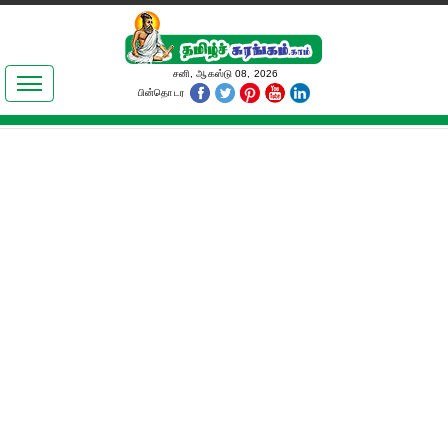
இலக்கியங்கள்
சனி, ஆகஸ்டு 08, 2026
பின்தொடர
தமிழ் உலகம்
அறிவியல்
பொதுஅறிவு
ஆன்மிகம்
ஜோதிடம்
மருத்துவம்
பெண்கள் பகுதி
நகைச்சுவை
கலையுலகம்