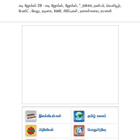
கடி ஜோக்ஸ் 28 - கடி ஜோக்ஸ், ஜோக்ஸ், ", jokes, நண்பர், வெளியூர்,
பேண்ட், வேலு, நடிகை, kadi, சிரிப்புகள், நகைச்சுவை, ரமனன்
இலக்கியங்கள்
தமிழ் உலகம்
அறிவியல்
பொதுஅறிவு