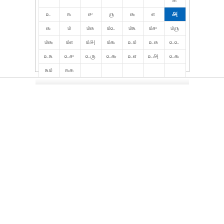
௧
௨
௩
௪
௫
௬
௭
௮
௯
௰
௰௧
௰௨
௰௩
௰௪
௰௫
௰௬
௰௭
௰௮
௰௯
௨௰
௨௧
௨௨
௨௩
௨௪
௨௫
௨௬
௨௭
௨௮
௨௯
௩௰
௩௧