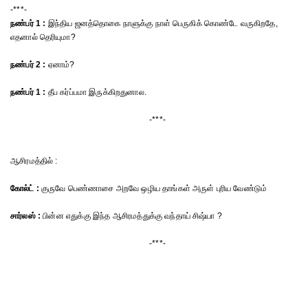
-***-
நண்பர் 1 :
இந்திய ஜனத்தொகை நாளுக்கு நாள் பெருகிக் கொண்டே வருகிறதே,
எதனால் தெரியுமா?
நண்பர் 2 :
ஏனாம்?
நண்பர் 1 :
தீப கர்ப்பமா இருக்கிறதுனால.
-***-
ஆசிரமத்தில் :
கோல்ட் :
குருவே பெண்ணாசை அறவே ஒழிய தாங்கள் அருள் புரிய வேண்டும்
சார்லஸ் :
பின்ன எதுக்கு இந்த ஆசிரமத்துக்கு வந்தாய் சிஷ்யா ?
-***-