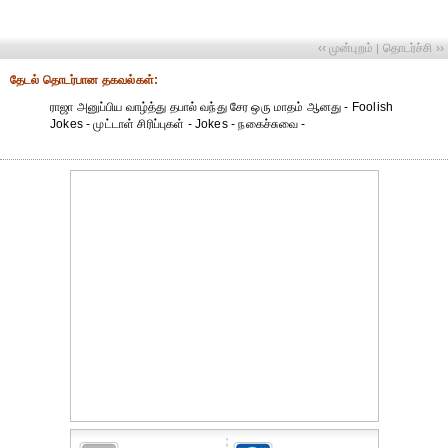
‹‹ முன்புறம்
தொடர்ச்சி ››
|
தேட‌ல் தொட‌ர்பான தகவ‌ல்க‌ள்:
ராஜா அனுப்பிய வாழ்த்து தபால் வந்து சேர ஒரு மாதம் ஆனது - Foolish
Jokes - முட்டாள் சிரிப்புகள் - Jokes - நகைச்சுவை -