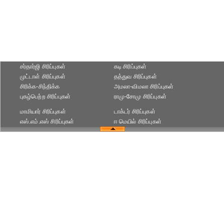
சர்தார்ஜி சிரிப்புகள்
கடி சிரிப்புகள்
முட்டாள் சிரிப்புகள்
தத்துவ சிரிப்புகள்
சிரிக்க-சிந்திக்க
அமலா-விமலா சிரிப்புகள்
புகழ்பெற்ற சிரிப்புகள்
ராமு-சோமு சிரிப்புகள்
மாமியார் சிரிப்புகள்
டாக்டர் சிரிப்புகள்
எஸ்.எம்.எஸ் சிரிப்புகள்
ஈ மெயில் சிரிப்புகள்