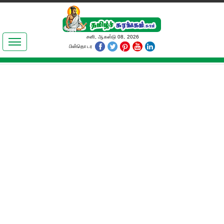
இலக்கியங்கள்
சனி, ஆகஸ்டு 08, 2026
பின்தொடர
தமிழ் உலகம்
அறிவியல்
பொதுஅறிவு
ஆன்மிகம்
ஜோதிடம்
மருத்துவம்
பெண்கள் பகுதி
நகைச்சுவை
கலையுலகம்