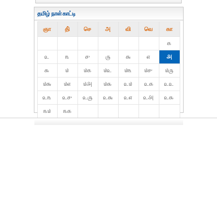
தமிழ் நாள்காட்டி
ஞா
தி்
செ
அ
வி
வெ
கா
௧
௨
௩
௪
௫
௬
௭
௮
௯
௰
௰௧
௰௨
௰௩
௰௪
௰௫
௰௬
௰௭
௰௮
௰௯
௨௰
௨௧
௨௨
௨௩
௨௪
௨௫
௨௬
௨௭
௨௮
௨௯
௩௰
௩௧