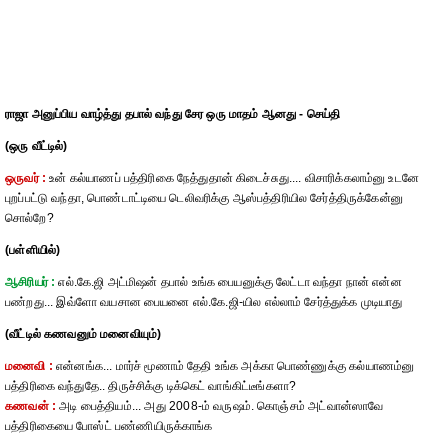
ராஜா அனுப்பிய வாழ்த்து தபால் வந்து சேர ஒரு மாதம் ஆனது - செய்தி
(ஒரு வீட்டில்)
ஒருவர் :
உன் கல்யாணப் பத்திரிகை நேத்துதான் கிடைச்சுது.... விசாரிக்கலாம்னு உடனே
புறப்பட்டு வந்தா, பொண்டாட்டியை டெலிவரிக்கு ஆஸ்பத்திரியில சேர்த்திருக்கேன்னு
சொல்றே?
(பள்ளியில்)
ஆசிரியர் :
எல்.கே.ஜி அட்மிஷன் தபால் உங்க பையனுக்கு லேட்டா வந்தா நான் என்ன
பண்றது... இவ்ளோ வயசான பையனை எல்.கே.ஜி-யில எல்லாம் சேர்த்துக்க முடியாது
(வீட்டில் கணவனும் மனைவியும்)
மனைவி :
என்னங்க... மார்ச் மூணாம் தேதி உங்க அக்கா பொண்ணுக்கு கல்யாணம்னு
பத்திரிகை வந்துதே.. திருச்சிக்கு டிக்கெட் வாங்கிட்டீங்களா?
கணவன் :
அடி பைத்தியம்... அது 2008-ம் வருஷம். கொஞ்சம் அட்வான்ஸாவே
பத்திரிகையை போஸ்ட் பண்ணியிருக்காங்க