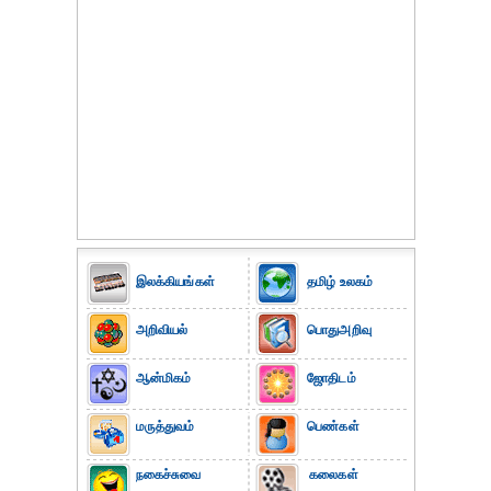
இலக்கியங்கள்
தமிழ் உலகம்
அறிவியல்
பொதுஅறிவு
ஆன்மிகம்
ஜோதிடம்
மருத்துவம்
பெண்கள்
நகைச்சுவை
கலைகள்