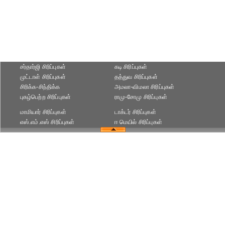
சர்தார்ஜி சிரிப்புகள்
கடி சிரிப்புகள்
முட்டாள் சிரிப்புகள்
தத்துவ சிரிப்புகள்
சிரிக்க-சிந்திக்க
அமலா-விமலா சிரிப்புகள்
புகழ்பெற்ற சிரிப்புகள்
ராமு-சோமு சிரிப்புகள்
மாமியார் சிரிப்புகள்
டாக்டர் சிரிப்புகள்
எஸ்.எம்.எஸ் சிரிப்புகள்
ஈ மெயில் சிரிப்புகள்