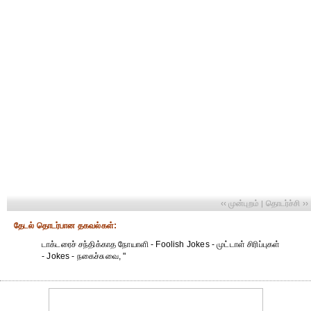
‹‹ முன்புறம்
தொடர்ச்சி ››
|
தேட‌ல் தொட‌ர்பான தகவ‌ல்க‌ள்:
டாக்டரைச் சந்திக்காத நோயாளி - Foolish Jokes - முட்டாள் சிரிப்புகள்
- Jokes - நகைச்சுவை, "