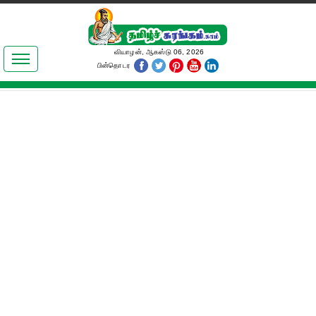
இலக்கியங்கள்
வியாழன், ஆகஸ்டு 06, 2026
பின்தொடர
தமிழ் உலகம்
அறிவியல்
பொதுஅறிவு
ஆன்மிகம்
ஜோதிடம்
மருத்துவம்
பெண்கள் பகுதி
நகைச்சுவை
கலையுலகம்