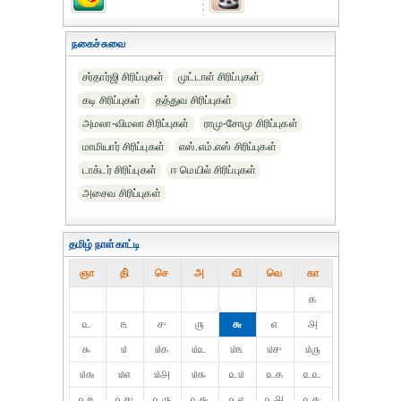
நகைச்சுவை
சர்தார்ஜி சிரிப்புகள்
முட்டாள் சிரிப்புகள்
கடி சிரிப்புகள்
தத்துவ சிரிப்புகள்
அமலா-விமலா சிரிப்புகள்
ராமு-சோமு சிரிப்புகள்
மாமியார் சிரிப்புகள்
எஸ்.எம்.எஸ் சிரிப்புகள்
டாக்டர் சிரிப்புகள்
ஈ மெயில் சிரிப்புகள்
அசைவ சிரிப்புகள்
தமிழ் நாள்காட்டி
ஞா
தி்
செ
அ
வி
வெ
கா
௧
௨
௩
௪
௫
௬
௭
௮
௯
௰
௰௧
௰௨
௰௩
௰௪
௰௫
௰௬
௰௭
௰௮
௰௯
௨௰
௨௧
௨௨
௨௩
௨௪
௨௫
௨௬
௨௭
௨௮
௨௯