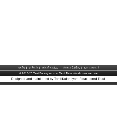
முகப்பு
|
நாங்கள்
|
உங்கள் கருத்து
|
விளம்பரத்திற்கு
|
தள வரைபடம்
© 2010-25 TamilSurangam.com Tamil Data Warehouse Website
Designed and maintained by TamilKalanjiyam Educational Trust.