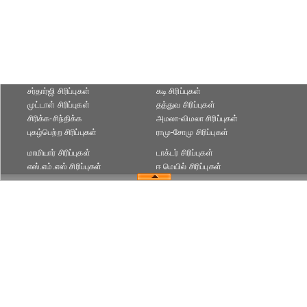
சர்தார்ஜி சிரிப்புகள்
கடி சிரிப்புகள்
முட்டாள் சிரிப்புகள்
தத்துவ சிரிப்புகள்
சிரிக்க-சிந்திக்க
அமலா-விமலா சிரிப்புகள்
புகழ்பெற்ற சிரிப்புகள்
ராமு-சோமு சிரிப்புகள்
மாமியார் சிரிப்புகள்
டாக்டர் சிரிப்புகள்
எஸ்.எம்.எஸ் சிரிப்புகள்
ஈ மெயில் சிரிப்புகள்