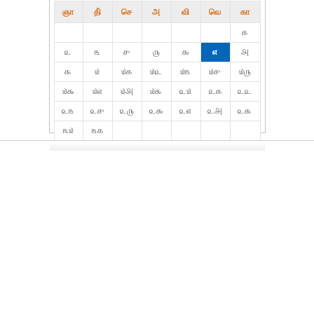
ஞா
தி்
செ
அ
வி
வெ
கா
௧
௨
௩
௪
௫
௬
௭
௮
௯
௰
௰௧
௰௨
௰௩
௰௪
௰௫
௰௬
௰௭
௰௮
௰௯
௨௰
௨௧
௨௨
௨௩
௨௪
௨௫
௨௬
௨௭
௨௮
௨௯
௩௰
௩௧