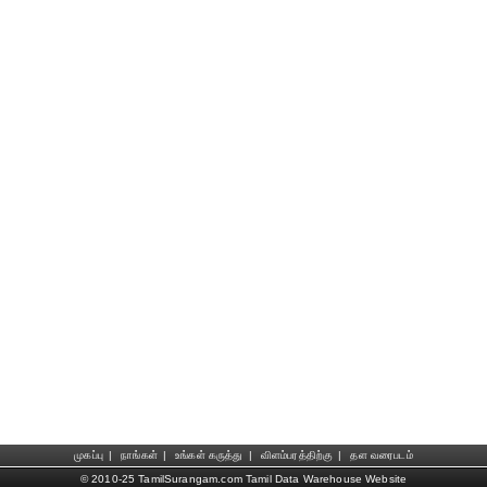
முகப்பு
|
நாங்கள்
|
உங்கள் கருத்து
|
விளம்பரத்திற்கு
|
தள வரைபடம்
© 2010-25 TamilSurangam.com Tamil Data Warehouse Website