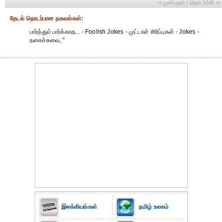
‹‹ முன்புறம்
தொடர்ச்சி ››
|
தேட‌ல் தொட‌ர்பான தகவ‌ல்க‌ள்:
பார்த்தும் பார்க்காத... - Foolish Jokes - முட்டாள் சிரிப்புகள் - Jokes -
நகைச்சுவை, "
இலக்கியங்கள்
தமிழ் உலகம்