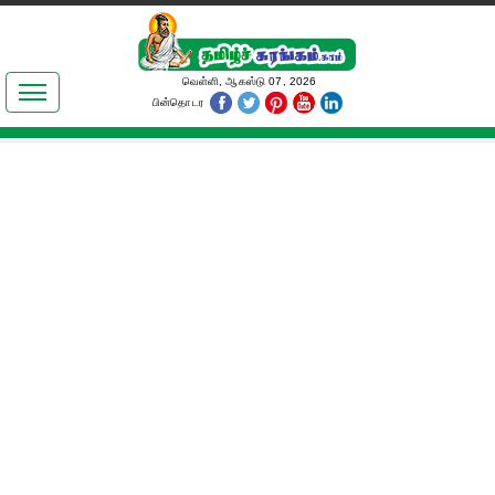
இலக்கியங்கள்
வெள்ளி, ஆகஸ்டு 07, 2026
பின்தொடர
தமிழ் உலகம்
அறிவியல்
பொதுஅறிவு
ஆன்மிகம்
ஜோதிடம்
மருத்துவம்
பெண்கள் பகுதி
நகைச்சுவை
கலையுலகம்