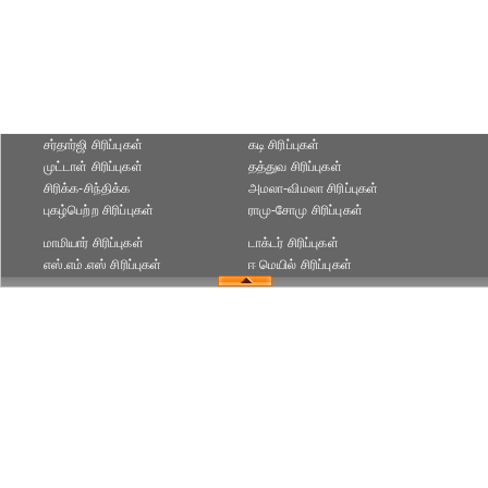
சர்தார்ஜி சிரிப்புகள்
கடி சிரிப்புகள்
முட்டாள் சிரிப்புகள்
தத்துவ சிரிப்புகள்
சிரிக்க-சிந்திக்க
அமலா-விமலா சிரிப்புகள்
புகழ்பெற்ற சிரிப்புகள்
ராமு-சோமு சிரிப்புகள்
மாமியார் சிரிப்புகள்
டாக்டர் சிரிப்புகள்
எஸ்.எம்.எஸ் சிரிப்புகள்
ஈ மெயில் சிரிப்புகள்