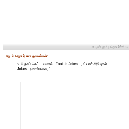
‹‹ முன்புறம்
தொடர்ச்சி ››
|
தேட‌ல் தொட‌ர்பான தகவ‌ல்க‌ள்:
உடல் நலம் கெட்ட பயணம் - Foolish Jokes - முட்டாள் சிரிப்புகள் -
Jokes - நகைச்சுவை, "