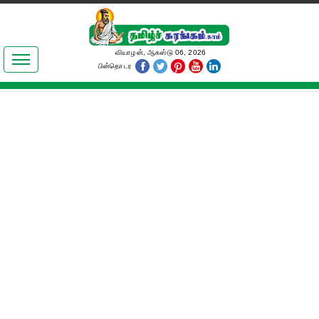
இலக்கியங்கள்
வியாழன், ஆகஸ்டு 06, 2026
பின்தொடர
தமிழ் உலகம்
அறிவியல்
பொதுஅறிவு
ஆன்மிகம்
ஜோதிடம்
மருத்துவம்
பெண்கள் பகுதி
நகைச்சுவை
கலையுலகம்