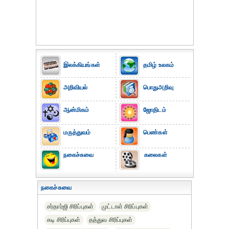
இலக்கியங்கள்
தமிழ் உலகம்
அறிவியல்
பொதுஅறிவு
ஆன்மிகம்
ஜோதிடம்
மருத்துவம்
பெண்கள்
நகைச்சுவை
கலைகள்
நகைச்சுவை
சர்தார்ஜி சிரிப்புகள்
முட்டாள் சிரிப்புகள்
கடி சிரிப்புகள்
தத்துவ சிரிப்புகள்