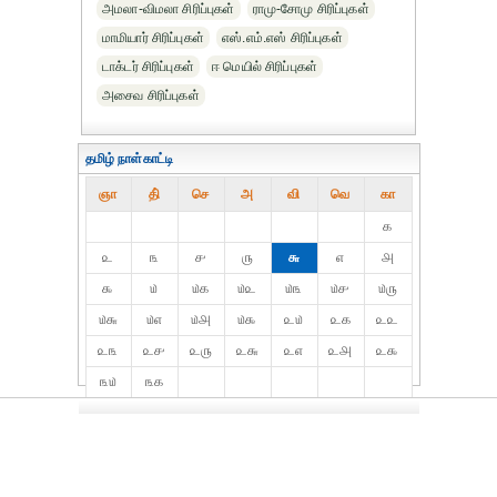
அமலா-விமலா சிரிப்புகள்
ராமு-சோமு சிரிப்புகள்
மாமியார் சிரிப்புகள்
எஸ்.எம்.எஸ் சிரிப்புகள்
டாக்டர் சிரிப்புகள்
ஈ மெயில் சிரிப்புகள்
அசைவ சிரிப்புகள்
தமிழ் நாள்காட்டி
ஞா
தி்
செ
அ
வி
வெ
கா
௧
௨
௩
௪
௫
௬
௭
௮
௯
௰
௰௧
௰௨
௰௩
௰௪
௰௫
௰௬
௰௭
௰௮
௰௯
௨௰
௨௧
௨௨
௨௩
௨௪
௨௫
௨௬
௨௭
௨௮
௨௯
௩௰
௩௧