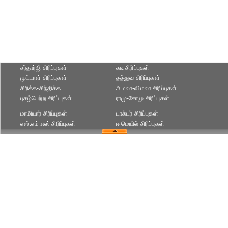
சர்தார்ஜி சிரிப்புகள்
கடி சிரிப்புகள்
முட்டாள் சிரிப்புகள்
தத்துவ சிரிப்புகள்
சிரிக்க-சிந்திக்க
அமலா-விமலா சிரிப்புகள்
புகழ்பெற்ற சிரிப்புகள்
ராமு-சோமு சிரிப்புகள்
மாமியார் சிரிப்புகள்
டாக்டர் சிரிப்புகள்
எஸ்.எம்.எஸ் சிரிப்புகள்
ஈ மெயில் சிரிப்புகள்