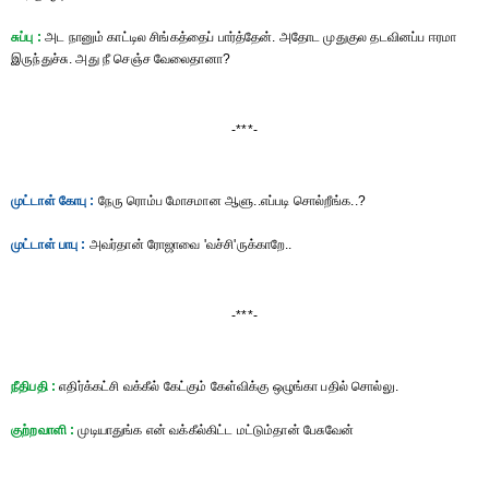
சுப்பு :
அட நானும் காட்டில சிங்கத்தைப் பார்த்தேன். அதோட முதுகுல தடவினப்ப ஈரமா
இருந்துச்சு. அது நீ செஞ்ச வேலைதானா?
-***-
முட்டாள் கோபு :
நேரு ரொம்ப மோசமான ஆளு..எப்படி சொல்றீங்க..?
முட்டாள் பாபு :
அவர்தான் ரோஜாவை 'வச்சி'ருக்காறே..
-***-
நீதிபதி :
எதிர்க்கட்சி வக்கீல் கேட்கும் கேள்விக்கு ஒழுங்கா பதில் சொல்லு.
குற்றவாளி :
முடியாதுங்க என் வக்கீல்கிட்ட மட்டும்தான் பேசுவேன்