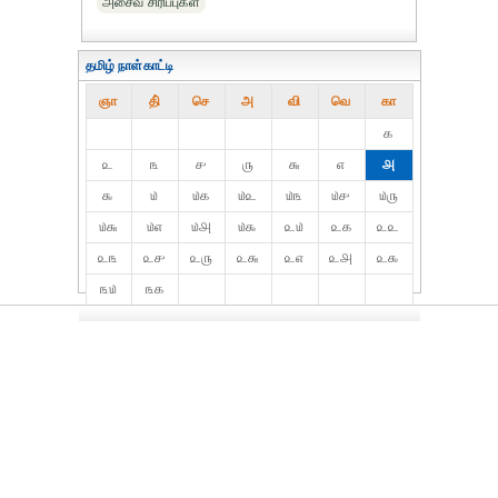
அசைவ சிரிப்புகள்
தமிழ் நாள்காட்டி
ஞா
தி்
செ
அ
வி
வெ
கா
௧
௨
௩
௪
௫
௬
௭
௮
௯
௰
௰௧
௰௨
௰௩
௰௪
௰௫
௰௬
௰௭
௰௮
௰௯
௨௰
௨௧
௨௨
௨௩
௨௪
௨௫
௨௬
௨௭
௨௮
௨௯
௩௰
௩௧