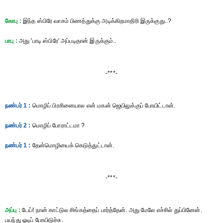
கோபு :
இந்த ஸ்பிரே வாசம் பிணத்துக்கு அடிக்கிறமாதிரி இருக்குது..?
பாபு :
அது 'பாடி ஸ்பிரே' அப்படிதான் இருக்கும்..
-***-
நண்பர் 1 :
மொழிப் பிரசினையால என் மகன் ஜெயிலுக்குப் போயிட்டான்.
நண்பர் 2 :
மொழிப் போராட்டமா ?
நண்பர் 1 :
தேன்மொழியைக் கெடுத்துட்டான்.
-***-
அப்பு :
டேய்! நான் காட்டுல சிங்கத்தைப் பார்த்தேன். அது மேலே எச்சில் துப்பினேன்.
பயந்து ஓடிப் போயிடுச்சு.