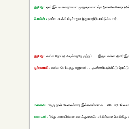
நீதிபதி :
ஏன் இப்படி கைதிகளை முதுகு வளைஞ்ச நிலைலே கோர்ட்டுக்கு கூ
போலிஸ் :
நாங்க மடக்கி பிடிச்சதுல இது மாதிரியாயிடுச்சு சார்.
நீதிபதி :
கள்ள நோட்டு அடிக்கறதே குற்றம் . . . இதுல என்ன திமிர் இர
குற்றவாளி :
என்ன செய்யறது எஜமான் . . . தண்ணியடிச்சிட்டு நோட்டு 
மனைவி :
"ஒரு நாள் வேலைக்காரி இல்லைன்னா கூட வீடே சரியில்ல பா
கணவன் :
"இது பரவாயில்லை. எனக்கு மனசே சரியில்லாம போயிடுது ப