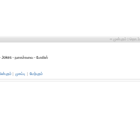
‹‹ முன்புறம்
தொடர்ச
|
கள் - Jokes - நகைச்சுவை - போலிஸ்
பின்புறம்
|
முகப்பு
|
மேற்புறம்