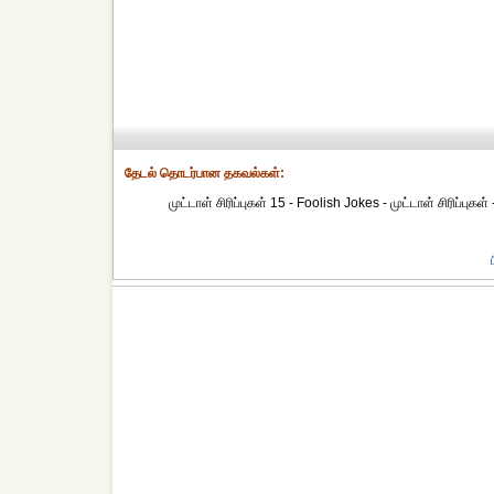
தேட‌ல் தொட‌ர்பான தகவ‌ல்க‌ள்:
முட்டாள் சிரிப்புகள் 15 - Foolish Jokes - முட்டாள் சிரிப்பு