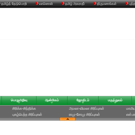
தமிழ்த் தேடுபொறி
வானொலி
தமிழ் அகராதி்
திருமணங்கள்
புத்
பொதுஅறிவு
ஆன்மிகம்
ஜோதிடம்
மருத்துவம்
சிரிக்க-சிந்திக்க
அமலா-விமலா சிரிப்புகள்
மாமியா
புகழ்பெற்ற சிரிப்புகள்
ராமு-சோமு சிரிப்புகள்
எஸ்.எம