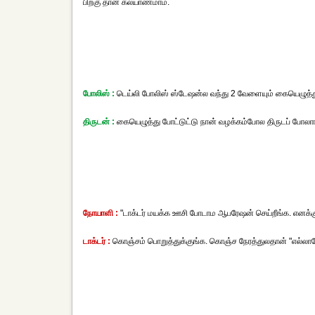
பிறகு தான் கல்யாணமாம்.
போலிஸ் :
டெய்லி போலிஸ் ஸ்டேஷன்ல வந்து 2 வேளையும் கையெழுத்த
திருடன் :
கையெழுத்து போட்டுட்டு நான் வழக்கம்போல திருடப் போல
நோயாளி :
"டாக்டர் மயக்க ஊசி போடாம ஆபரேஷன் செய்றீங்க. எனக்கு
டாக்டர் :
கொஞ்சம் பொறுத்துக்குங்க. கொஞ்ச நேரத்துலதான் "எல்லாமே