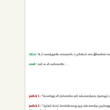
அப்பா :
டேய் உலகத்துலயே காசுதாண்டா முக்கியம் காசு இல்லன்னா எ
மகன் :
ஏன் கடன் வாங்கலாமே . . .
நண்பர் 1 :
"பொண்ணு வீட்டுக்காரங்க ஏன் கல்யாணத்தை ஆனாலும் தள
நண்பர் 2 :
"ஆயிரம் பொய் சொல்லியாவது ஒரு கல்யாணத்த முடிக்கண