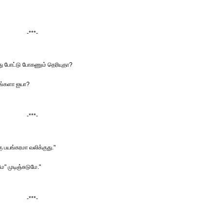
-***-
ு போட்டு போகணும் தெரியுதா?
ாங்களா ஐயா?
-***-
 பயங்கரமா வலிக்குது."
" முடிஞ்சுடுமே."
-***-