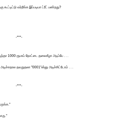
ட்டிட்டு வர்றீங்க இப்படியா ட்ரீட் பண்றது?
-***-
ுந்தா 1000 ரூபாய் நோட்டை தலைகீழா அடிப்பே . . .
அடிச்சதால தவறுதலா "0001"ன்னு அடிச்சிட்டோம் . . .
-***-
ருங்க."
ாரு."