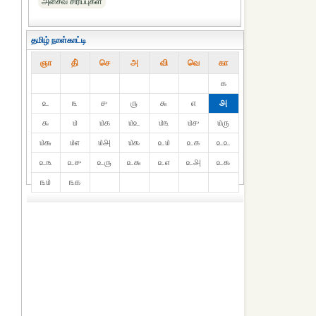
அசைவ சிரிப்புகள்
தமிழ் நாள்காட்டி
ஞா
தி்
செ
அ
வி
வெ
கா
௧
௨
௩
௪
௫
௬
௭
௮
௯
௰
௰௧
௰௨
௰௩
௰௪
௰௫
௰௬
௰௭
௰௮
௰௯
௨௰
௨௧
௨௨
௨௩
௨௪
௨௫
௨௬
௨௭
௨௮
௨௯
௩௰
௩௧