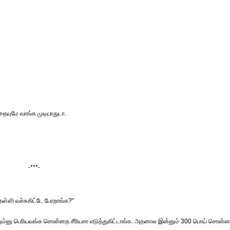
தையுமே வாங்க முடியாதுடா.
-***-
்ளி வச்சுகிட்டே போறாங்க?"
ும்னு பெரியவங்க சொன்னத சீரியசா எடுத்துகிட்டாங்க. அதனால இன்னும் 300 பொய் சொன்ன