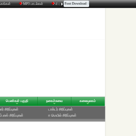
Font Download
தகங்கள்
MP3 பாடல்கள்
மின்னஞ்சல்
திரட்டி
உரையாடல்
பெண்கள் பகுதி
நகைச்சுவை
கலையுலகம்
ர் சிரிப்புகள்
டாக்டர் சிரிப்புகள்
்.எஸ் சிரிப்புகள்
ஈ மெயில் சிரிப்புகள்