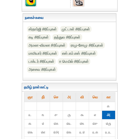
நகைச்சுவை
சர்தார்ஜி சிரிப்புகள்
முட்டாள் சிரிப்புகள்
கடி சிரிப்புகள்
தத்துவ சிரிப்புகள்
அமலா-விமலா சிரிப்புகள்
ராமு-சோமு சிரிப்புகள்
மாமியார் சிரிப்புகள்
எஸ்.எம்.எஸ் சிரிப்புகள்
டாக்டர் சிரிப்புகள்
ஈ மெயில் சிரிப்புகள்
அசைவ சிரிப்புகள்
தமிழ் நாள்காட்டி
ஞா
தி்
செ
அ
வி
வெ
கா
௧
௨
௩
௪
௫
௬
௭
௮
௯
௰
௰௧
௰௨
௰௩
௰௪
௰௫
௰௬
௰௭
௰௮
௰௯
௨௰
௨௧
௨௨