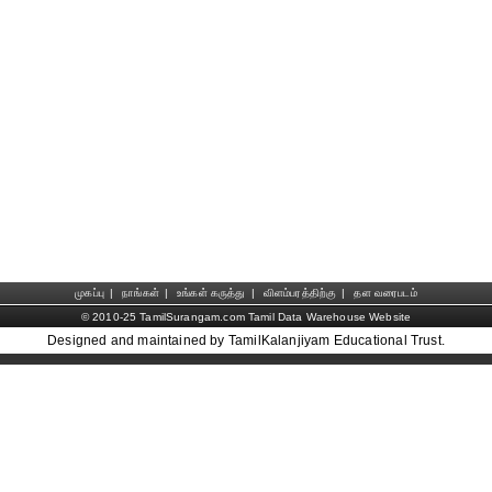
முகப்பு
|
நாங்கள்
|
உங்கள் கருத்து
|
விளம்பரத்திற்கு
|
தள வரைபடம்
© 2010-25 TamilSurangam.com Tamil Data Warehouse Website
Designed and maintained by TamilKalanjiyam Educational Trust.