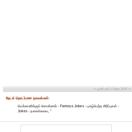
‹‹ முன்புறம்
தொடர்ச்சி ››
|
தேட‌ல் தொட‌ர்பான தகவ‌ல்க‌ள்:
மெக்கானிக்கும் சொன்னார் - Famous Jokes - புகழ்பெற்ற சிரிப்புகள் -
Jokes - நகைச்சுவை, "