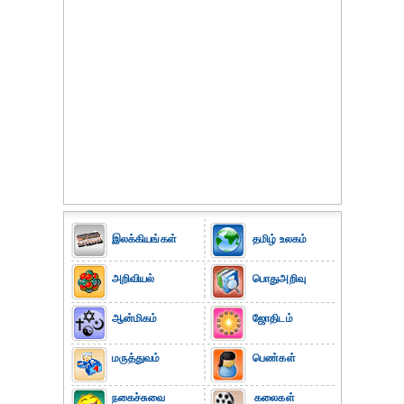
இலக்கியங்கள்
தமிழ் உலகம்
அறிவியல்
பொதுஅறிவு
ஆன்மிகம்
ஜோதிடம்
மருத்துவம்
பெண்கள்
நகைச்சுவை
கலைகள்