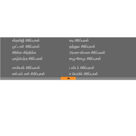
சர்தார்ஜி சிரிப்புகள்
கடி சிரிப்புகள்
முட்டாள் சிரிப்புகள்
தத்துவ சிரிப்புகள்
சிரிக்க-சிந்திக்க
அமலா-விமலா சிரிப்புகள்
புகழ்பெற்ற சிரிப்புகள்
ராமு-சோமு சிரிப்புகள்
மாமியார் சிரிப்புகள்
டாக்டர் சிரிப்புகள்
எஸ்.எம்.எஸ் சிரிப்புகள்
ஈ மெயில் சிரிப்புகள்