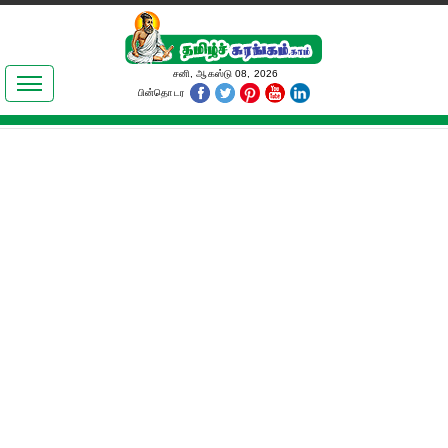
இலக்கியங்கள்
சனி, ஆகஸ்டு 08, 2026
பின்தொடர
தமிழ் உலகம்
அறிவியல்
பொதுஅறிவு
ஆன்மிகம்
ஜோதிடம்
மருத்துவம்
பெண்கள் பகுதி
நகைச்சுவை
கலையுலகம்