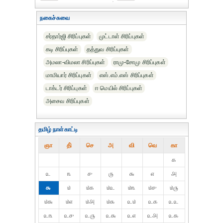
நகைச்சுவை
சர்தார்ஜி சிரிப்புகள்
முட்டாள் சிரிப்புகள்
கடி சிரிப்புகள்
தத்துவ சிரிப்புகள்
அமலா-விமலா சிரிப்புகள்
ராமு-சோமு சிரிப்புகள்
மாமியார் சிரிப்புகள்
எஸ்.எம்.எஸ் சிரிப்புகள்
டாக்டர் சிரிப்புகள்
ஈ மெயில் சிரிப்புகள்
அசைவ சிரிப்புகள்
தமிழ் நாள்காட்டி
ஞா
தி்
செ
அ
வி
வெ
கா
௧
௨
௩
௪
௫
௬
௭
௮
௯
௰
௰௧
௰௨
௰௩
௰௪
௰௫
௰௬
௰௭
௰௮
௰௯
௨௰
௨௧
௨௨
௨௩
௨௪
௨௫
௨௬
௨௭
௨௮
௨௯