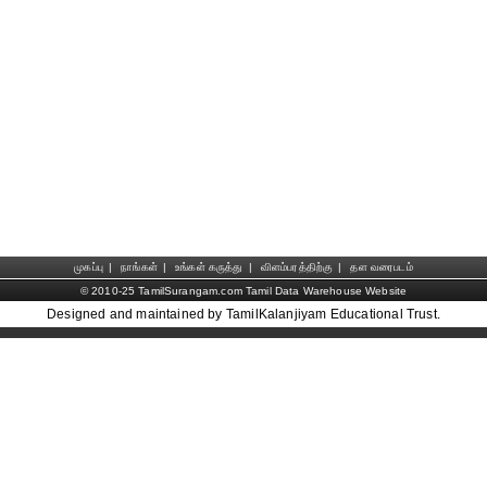
முகப்பு
|
நாங்கள்
|
உங்கள் கருத்து
|
விளம்பரத்திற்கு
|
தள வரைபடம்
© 2010-25 TamilSurangam.com Tamil Data Warehouse Website
Designed and maintained by TamilKalanjiyam Educational Trust.