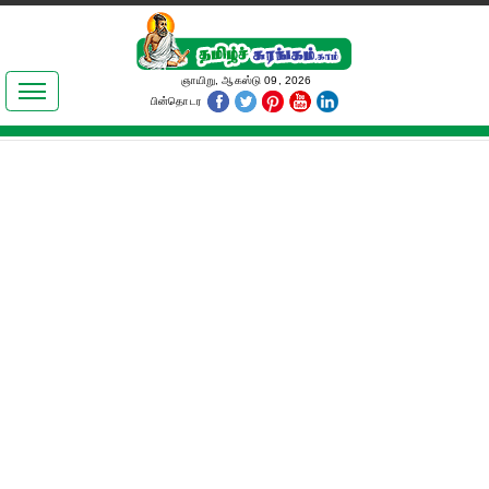
இலக்கியங்கள்
ஞாயிறு, ஆகஸ்டு 09, 2026
பின்தொடர
தமிழ் உலகம்
அறிவியல்
பொதுஅறிவு
ஆன்மிகம்
ஜோதிடம்
மருத்துவம்
பெண்கள் பகுதி
நகைச்சுவை
கலையுலகம்