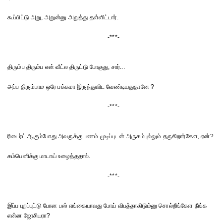
கூப்பிட்டு அறு, அறுன்னு அறுத்து தள்ளிட்டார்.
-***-
திரும்ப திரும்ப என் வீட்ல திருட்டு போகுது, சார்...
அப்ப திரும்பாம ஒரே பக்கமா இருந்துவிட வேண்டியதுதானே ?
-***-
ரிடைர்ட் ஆகும்போது அவருக்கு பணம் முடிப்புடன் அருகம்புல்லும் தருகிறார்கேள, ஏன்?
கம்பெனிக்கு மாடாய் உழைத்ததால்.
-***-
இப்ப புறப்புட்டு போன பஸ் எங்கையாவது போய் விபத்தாகிடும்னு சொல்றீங்கேள நீங்க
என்ன ஜோசியரா?