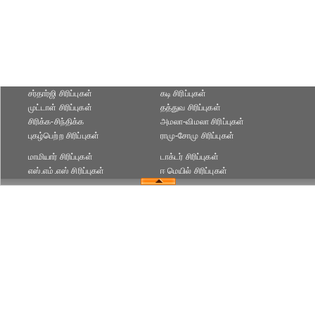
சர்தார்ஜி சிரிப்புகள்
கடி சிரிப்புகள்
முட்டாள் சிரிப்புகள்
தத்துவ சிரிப்புகள்
சிரிக்க-சிந்திக்க
அமலா-விமலா சிரிப்புகள்
புகழ்பெற்ற சிரிப்புகள்
ராமு-சோமு சிரிப்புகள்
மாமியார் சிரிப்புகள்
டாக்டர் சிரிப்புகள்
எஸ்.எம்.எஸ் சிரிப்புகள்
ஈ மெயில் சிரிப்புகள்