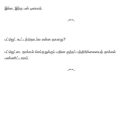
இல்ல, இந்த பஸ் டிரைவர்.
-***-
பட்ஜெட் கூட்டத்தொடர்ல என்ன தகராறு?
பட்ஜெட்டை தாக்கல் செய்றதுக்குப் பதிலா குற்றப் பத்திரிக்கையைத் தாக்கல்
பண்ணிட்டாராம்.
-***-