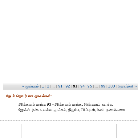
‹‹ முன்புறம்
1
2
91
92
93
94
95
99
100
தொடர்ச்சி ››
|
|
| ... |
|
|
|
|
| ... |
|
|
தேட‌ல் தொட‌ர்பான தகவ‌ல்க‌ள்:
சிரிக்கலாம் வாங்க 93 - சிரிக்கலாம் வாங்க, சிரிக்கலாம், வாங்க,
ஜோக்ஸ், jokes, என்ன, தாக்கல், திரும்ப, சிரிப்புகள், kadi, நகைச்சுவை