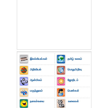
இலக்கியங்கள்
தமிழ் உலகம்
அறிவியல்
பொதுஅறிவு
ஆன்மிகம்
ஜோதிடம்
மருத்துவம்
பெண்கள்
நகைச்சுவை
கலைகள்