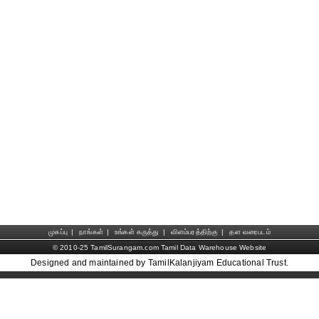
முகப்பு
|
நாங்கள்
|
உங்கள் கருத்து
|
விளம்பரத்திற்கு
|
தள வரைபடம்
© 2010-25 TamilSurangam.com Tamil Data Warehouse Website
Designed and maintained by TamilKalanjiyam Educational Trust.