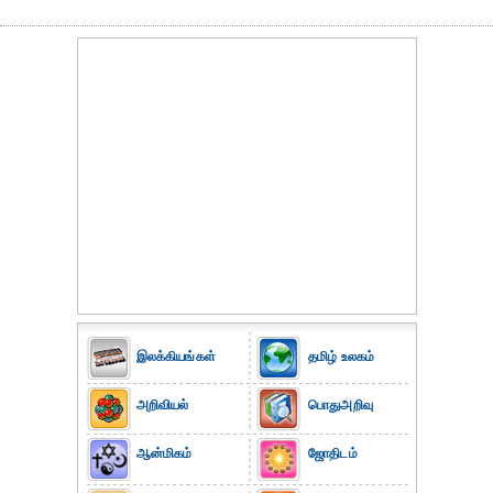
இலக்கியங்கள்
தமிழ் உலகம்
அறிவியல்
பொதுஅறிவு
ஆன்மிகம்
ஜோதிடம்