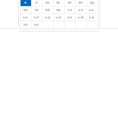
௯
௰
௰௧
௰௨
௰௩
௰௪
௰௫
௰௬
௰௭
௰௮
௰௯
௨௰
௨௧
௨௨
௨௩
௨௪
௨௫
௨௬
௨௭
௨௮
௨௯
௩௰
௩௧