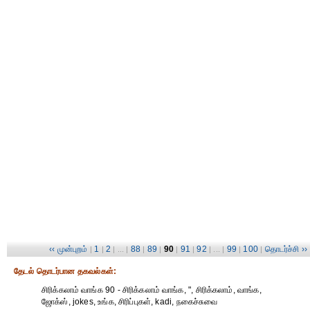
‹‹ முன்புறம்
1
2
88
89
90
91
92
99
100
தொடர்ச்சி ››
|
|
| ... |
|
|
|
|
| ... |
|
|
தேட‌ல் தொட‌ர்பான தகவ‌ல்க‌ள்:
சிரிக்கலாம் வாங்க 90 - சிரிக்கலாம் வாங்க, ", சிரிக்கலாம், வாங்க,
ஜோக்ஸ், jokes, உங்க, சிரிப்புகள், kadi, நகைச்சுவை