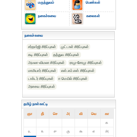
மருத்துவம்
பெண்கள்
நகைச்சுவை
கலைகள்
நகைச்சுவை
சர்தார்ஜி சிரிப்புகள்
முட்டாள் சிரிப்புகள்
கடி சிரிப்புகள்
தத்துவ சிரிப்புகள்
அமலா-விமலா சிரிப்புகள்
ராமு-சோமு சிரிப்புகள்
மாமியார் சிரிப்புகள்
எஸ்.எம்.எஸ் சிரிப்புகள்
டாக்டர் சிரிப்புகள்
ஈ மெயில் சிரிப்புகள்
அசைவ சிரிப்புகள்
தமிழ் நாள்காட்டி
ஞா
தி்
செ
அ
வி
வெ
கா
௧
௨
௩
௪
௫
௬
௭
௮