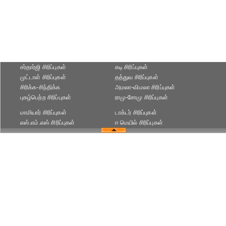
சர்தார்ஜி சிரிப்புகள்
கடி சிரிப்புகள்
முட்டாள் சிரிப்புகள்
தத்துவ சிரிப்புகள்
சிரிக்க-சிந்திக்க
அமலா-விமலா சிரிப்புகள்
புகழ்பெற்ற சிரிப்புகள்
ராமு-சோமு சிரிப்புகள்
மாமியார் சிரிப்புகள்
டாக்டர் சிரிப்புகள்
எஸ்.எம்.எஸ் சிரிப்புகள்
ஈ மெயில் சிரிப்புகள்