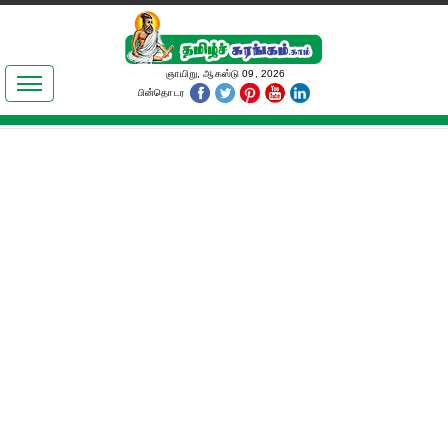
இலக்கியங்கள்
ஞாயிறு, ஆகஸ்டு 09, 2026
பின்தொடர
தமிழ் உலகம்
அறிவியல்
பொதுஅறிவு
ஆன்மிகம்
ஜோதிடம்
மருத்துவம்
பெண்கள் பகுதி
நகைச்சுவை
கலையுலகம்