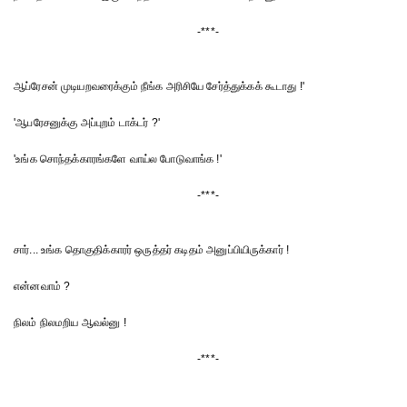
-***-
ஆப்ரேசன் முடியறவரைக்கும் நீங்க அரிசியே சேர்த்துக்கக் கூடாது !'
'ஆபரேசனுக்கு அப்புறம் டாக்டர் ?'
'உங்க சொந்தக்காரங்களே வாய்ல போடுவாங்க !'
-***-
சார்... உங்க தொகுதிக்காரர் ஒருத்தர் கடிதம் அனுப்பியிருக்கார் !
என்னவாம் ?
நிலம் நிலமறிய ஆவல்னு !
-***-