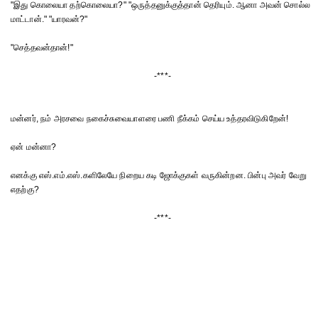
"இது கொலையா தற்கொலையா?" "ஒருத்தனுக்குத்தான் தெரியும். ஆனா அவன் சொல்ல
மாட்டான்." "யாரவன்?"
"செத்தவன்தான்!"
-***-
மன்னர், நம் அரசவை நகைச்சுவையாளரை பணி நீக்கம் செய்ய உத்தரவிடுகிறேன்!
ஏன் மன்னா?
எனக்கு எஸ்.எம்.எஸ்.களிலேயே நிறைய கடி ஜோக்குகள் வருகின்றன. பின்பு அவர் வேறு
எதற்கு?
-***-