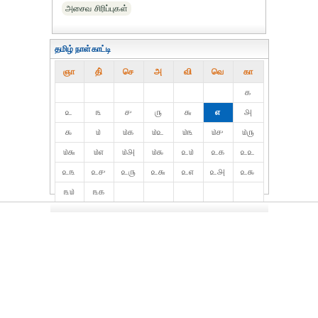
அசைவ சிரிப்புகள்
தமிழ் நாள்காட்டி
ஞா
தி்
செ
அ
வி
வெ
கா
௧
௨
௩
௪
௫
௬
௭
௮
௯
௰
௰௧
௰௨
௰௩
௰௪
௰௫
௰௬
௰௭
௰௮
௰௯
௨௰
௨௧
௨௨
௨௩
௨௪
௨௫
௨௬
௨௭
௨௮
௨௯
௩௰
௩௧