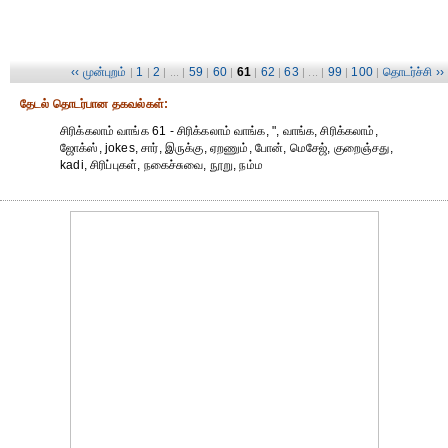
‹‹ முன்புறம்
1
2
59
60
61
62
63
99
100
தொடர்ச்சி ››
|
|
| ... |
|
|
|
|
| ... |
|
|
தேட‌ல் தொட‌ர்பான தகவ‌ல்க‌ள்:
சிரிக்கலாம் வாங்க 61 - சிரிக்கலாம் வாங்க, ", வாங்க, சிரிக்கலாம்,
ஜோக்ஸ், jokes, சார், இருக்கு, ஏறணும், போன், மெசேஜ், குறைஞ்சது,
kadi, சிரிப்புகள், நகைச்சுவை, நூறு, நம்ம