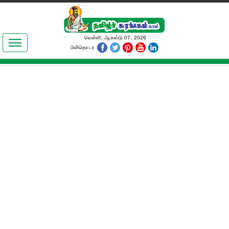
இலக்கியங்கள்
வெள்ளி, ஆகஸ்டு 07, 2026
பின்தொடர
தமிழ் உலகம்
அறிவியல்
பொதுஅறிவு
ஆன்மிகம்
ஜோதிடம்
மருத்துவம்
பெண்கள் பகுதி
நகைச்சுவை
கலையுலகம்