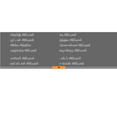
சர்தார்ஜி சிரிப்புகள்
கடி சிரிப்புகள்
முட்டாள் சிரிப்புகள்
தத்துவ சிரிப்புகள்
சிரிக்க-சிந்திக்க
அமலா-விமலா சிரிப்புகள்
புகழ்பெற்ற சிரிப்புகள்
ராமு-சோமு சிரிப்புகள்
மாமியார் சிரிப்புகள்
டாக்டர் சிரிப்புகள்
எஸ்.எம்.எஸ் சிரிப்புகள்
ஈ மெயில் சிரிப்புகள்