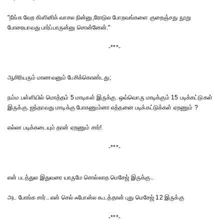
"நீங்க வேற கிளினிக் வாசல நின்னு,ரோடுல போறவங்களை குறைஞ்சது நூறு
போரையாவது பார்ப்பாருன்னு சொன்னேன்."
-***-
ஆசிரியரும் மாணவனும் பேசிக்கொண்டது;
நம்ம பள்ளியில் மொத்தம் 5 மாடிகள் இருக்கு. ஒவ்வொரு மாடிக்கும் 15 படிக்கட்டுகள்
இருக்கு. ஐந்தாவது மாடிக்கு போகணும்னா எத்தனை படிக்கட்டுக்கள் ஏறணும் ?
எல்லா படிக்கடையும் தான் ஏறணும் சார்!
-***-
என் படத்துல இதுவரை யாருமே சொல்லாத மெசேஜ் இருக்கு..
அட போங்க சார்.. என் செல் ஃபோன்ல கூடத்தான் புது மெசேஜ் 12 இருக்கு
-***-