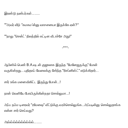
இரண்டு நண்பர்கள்.........
""அவர் வீடு "கமகம'ன்னு வாசனையா இருக்கே ஏன்?''
""நாலு "சென்ட்' நிலத்தில் கட்டின வீடாச்சே அது!''
-***-
ஆபிஸில் பெண் B.A.வுடன் குஜாலாக இருந்த "மேனேஜருக்கு" போன்
வருகின்றது....புதிதாய் வேலைக்கு சேர்ந்த "ரிசப்னிஸ்ட்" எடுக்கிறார்...
சார் உங்க மனைவிகிட்ட இருந்து போன்...!
நான் வெளியே போயிருக்கின்றதா சொல்லுமா...!
அப்ப நம்ம டிரைவர் "ரமேஷை" வீட்டுக்கு வரச்சொல்லுங்க...அப்படின்னு சொல்லுறாங்க
என்ன சார் செய்வது?
அவ்வ்வ்வ்வ்வ்வ்வ்வ்வ்.........