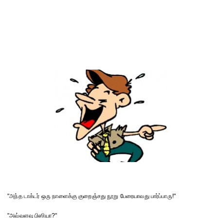
"அந்த டாக்டர் ஒரு நாளைக்கு குறைஞ்சது நூறு பேரையாவது பார்ப்பாரு!"
"அவ்வளவு பிஸியா?"