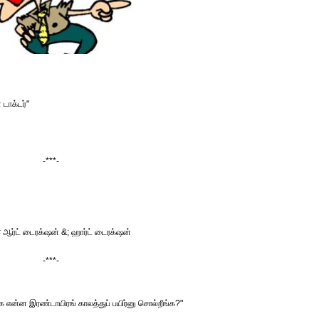
ாக்டர்"
-***-
்ட் டைரக்‌ஷன் &; ஹார்ட் டைரக்‌ஷன்
-***-
 என்ன இரண்டாயிரங் காலத்துப் பயிர்னு சொல்றீங்க?"