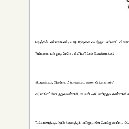
நெஞ்சில் பண்ணவேண்டிய ஆபரேஷனை வயித்துல பண்ணிட்டீங்களே ட
"உங்களை யார் ஓரடி மேலே தள்ளிப்படுக்கச் சொன்னாங்க?
சிம்புவுக்கும், அவரோட அப்பாவுக்கும் என்ன வித்தியாசம்?
அப்பா செட் போடறதுல மன்னன், பையன் செட் பண்றதுல கண்ணன் # ஆர
"கல்யாணத்தை ஆயிரங்காலத்துப் பயிர்னுதானே சொல்லுவாங்க.. நீங்க