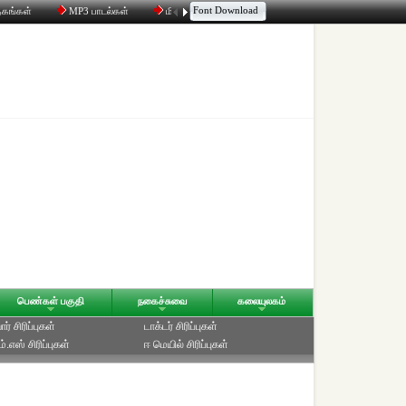
Font Download
தகங்கள்
MP3 பாடல்கள்
மின்னஞ்சல்
திரட்டி
உரையாடல்
பெண்கள் பகுதி
நகைச்சுவை
கலையுலகம்
ர் சிரிப்புகள்
டாக்டர் சிரிப்புகள்
்.எஸ் சிரிப்புகள்
ஈ மெயில் சிரிப்புகள்