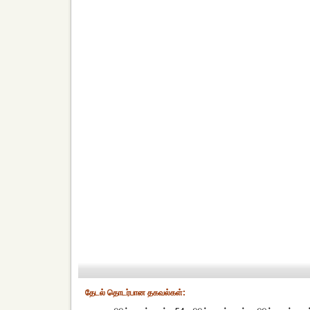
தேட‌ல் தொட‌ர்பான தகவ‌ல்க‌ள்: