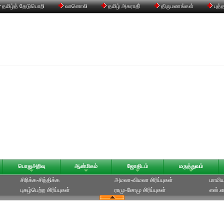
தமிழ்த் தேடுபொறி
வானொலி
தமிழ் அகராதி்
திருமணங்கள்
புத்
பொதுஅறிவு
ஆன்மிகம்
ஜோதிடம்
மருத்துவம்
சிரிக்க-சிந்திக்க
அமலா-விமலா சிரிப்புகள்
மாமியா
புகழ்பெற்ற சிரிப்புகள்
ராமு-சோமு சிரிப்புகள்
எஸ்.எம