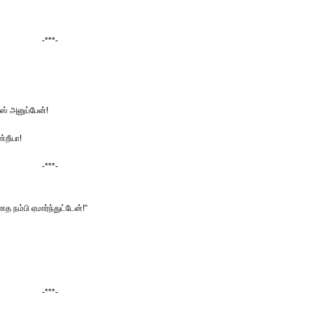
-***-
எஸ் அனுப்பேன்!
ண்றீயா!
-***-
 நம்பி ஏமார்ந்துட்டேன்!”
-***-