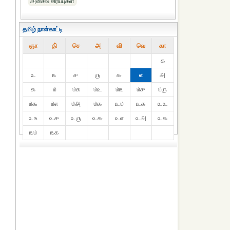
அசைவ சிரிப்புகள்
தமிழ் நாள்காட்டி
ஞா
தி்
செ
அ
வி
வெ
கா
௧
௨
௩
௪
௫
௬
௭
௮
௯
௰
௰௧
௰௨
௰௩
௰௪
௰௫
௰௬
௰௭
௰௮
௰௯
௨௰
௨௧
௨௨
௨௩
௨௪
௨௫
௨௬
௨௭
௨௮
௨௯
௩௰
௩௧