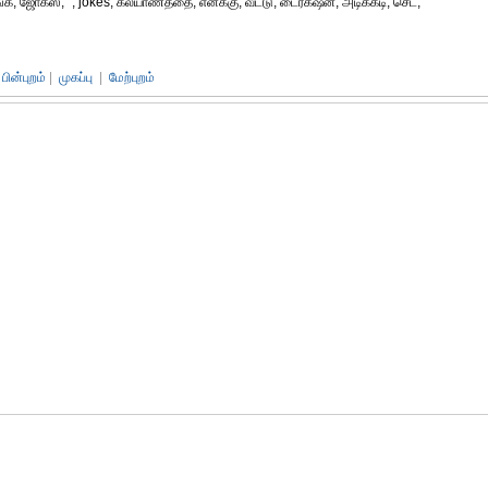
ாங்க, ஜோக்ஸ், ", jokes, கல்யாணத்தை, எனக்கு, வீட்டு, டைரக்‌ஷன், அடிக்கடி, செட்,
பின்புறம்
|
முகப்பு
|
மேற்புறம்