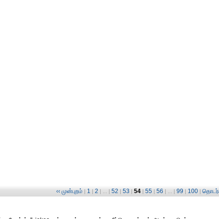
‹‹ முன்புறம்
1
2
52
53
54
55
56
99
100
தொடர்ச
|
|
| ... |
|
|
|
|
| ... |
|
|